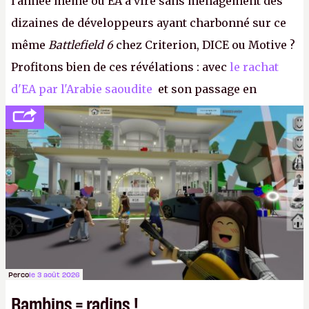
l'année même où EA a viré sans ménagement des
dizaines de développeurs ayant charbonné sur ce
même
Battlefield 6
chez Criterion, DICE ou Motive ?
Profitons bien de ces révélations : avec
le rachat
d'EA par l'Arabie saoudite
et son passage en
société privée, l'éditeur n'aura bientôt plus
l'obligation de publier ses bilans. Encore une
victoire pour la transparence.
P.
Perco
le 3 août 2026
Bambins = radins !