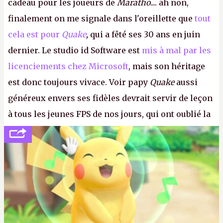
cadeau pour les joueurs de
Maratho
.... ah non,
finalement on me signale dans l'oreillette que
tout
cela est pour
Quake
,
qui a fêté ses 30 ans en juin
dernier. Le studio id Software est
mis à mal par les
licenciements chez Microsoft
, mais son héritage
est donc toujours vivace. Voir papy
Quake
aussi
généreux envers ses fidèles devrait servir de leçon
à tous les jeunes FPS de nos jours, qui ont oublié la
politesse et le respect envers leurs joueurs et les
anciens. Il leur faudrait une bonne guerre des
consoles à ces petits cons !
P.