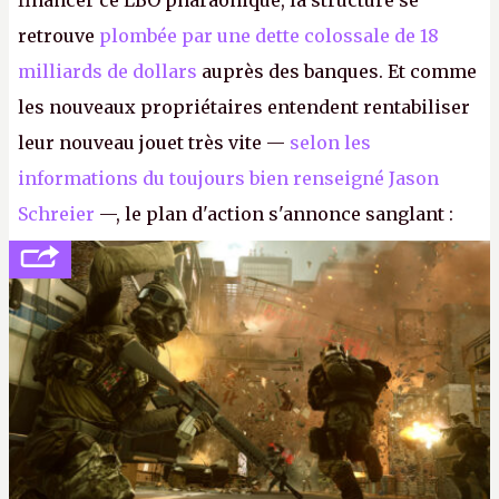
financer ce LBO pharaonique, la structure se
retrouve
plombée par une dette colossale de 18
milliards de dollars
auprès des banques. Et comme
les nouveaux propriétaires entendent rentabiliser
leur nouveau jouet très vite —
selon les
informations du toujours bien renseigné Jason
Schreier
—, le plan d'action s'annonce sanglant :
réductions de coûts drastiques, fermetures de
studios et licenciements massifs. En gros, essorer
FC
et
Battlefield
, puis virer le reste.
P.