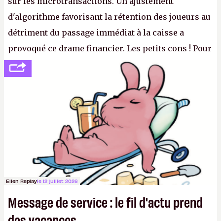
sur les microtransactions. Un ajustement
d'algorithme favorisant la rétention des joueurs au
détriment du passage immédiat à la caisse a
provoqué ce drame financier. Les petits cons ! Pour
se consoler, le PDG David Baszucki peut compter
sur le déblocage du jeu en Russie et l'explosion des
joueurs majeurs (+32 %). L'avenir appartient donc
aux adultes, qui ne sont jamais que des enfants
avec du pouvoir d'achat.
P.
Ellen Replay
le 12 juillet 2026
Message de service : le fil d'actu prend
des vacances