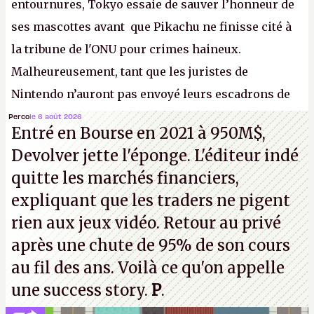
entournures, Tokyo essaie de sauver l’honneur de
ses mascottes avant que Pikachu ne finisse cité à
la tribune de l'ONU pour crimes haineux.
Malheureusement, tant que les juristes de
Nintendo n’auront pas envoyé leurs escadrons de
la mort judiciaires pour distribuer du copyright
Perco
le 6 août 2026
Entré en Bourse en 2021 à 950M$,
strike à tour de bras, l'Oncle Sam continuera
Devolver jette l'éponge. L'éditeur indé
d'étaler sa confiture intellectuelle sur vos
quitte les marchés financiers,
souvenirs d'enfance.
P.
expliquant que les traders ne pigent
rien aux jeux vidéo. Retour au privé
après une chute de 95% de son cours
au fil des ans. Voilà ce qu'on appelle
une success story.
P
.