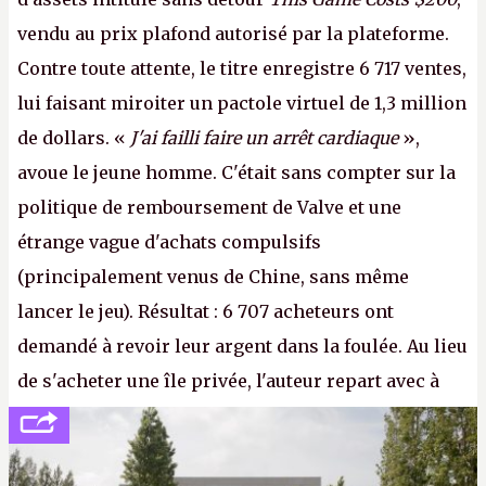
vendu au prix plafond autorisé par la plateforme.
Contre toute attente, le titre enregistre 6 717 ventes,
lui faisant miroiter un pactole virtuel de 1,3 million
de dollars. «
J'ai failli faire un arrêt cardiaque
»,
avoue le jeune homme. C'était sans compter sur la
politique de remboursement de Valve et une
étrange vague d'achats compulsifs
(principalement venus de Chine, sans même
lancer le jeu). Résultat : 6 707 acheteurs ont
demandé à revoir leur argent dans la foulée. Au lieu
de s'acheter une île privée, l'auteur repart avec à
peine 2 000 dollars en poche. C'est toujours plus
cher payé que le temps passé à dev, mais ça
apprendra aux petits malins qu'on ne braque pas