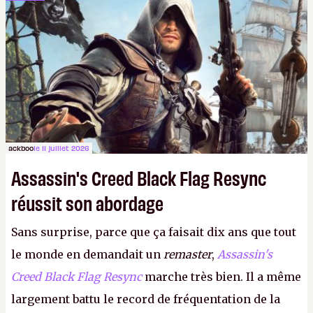
dans la rue. Bon été à tous ! –
ER.
ackboo
le 11 juillet 2026
Assassin's Creed Black Flag Resync
réussit son abordage
Sans surprise, parce que ça faisait dix ans que tout
le monde en demandait un
remaster
,
Assassin's
Creed Black Flag Resync
marche très bien. Il a même
largement battu le record de fréquentation de la