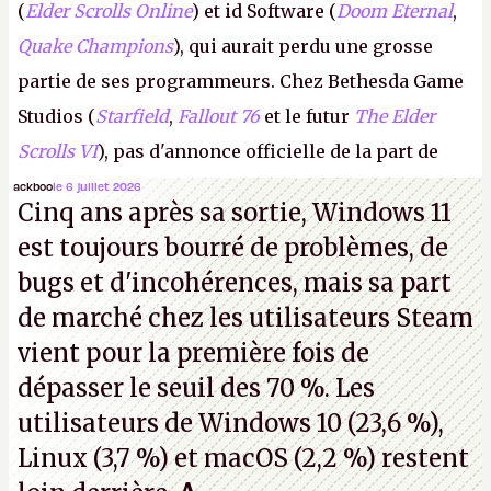
(
Elder Scrolls Online
) et id Software (
Doom Eternal
,
Quake Champions
), qui aurait perdu une grosse
partie de ses programmeurs. Chez Bethesda Game
Studios (
Starfield
,
Fallout 76
et le futur
The Elder
Scrolls VI
), pas d'annonce officielle de la part de
Microsoft, mais le syndicat des employés confirme
ackboo
le 6 juillet 2026
Cinq ans après sa sortie, Windows 11
de nombreux licenciements.
A.
est toujours bourré de problèmes, de
bugs et d'incohérences, mais sa part
de marché chez les utilisateurs Steam
vient pour la première fois de
dépasser le seuil des 70 %. Les
utilisateurs de Windows 10 (23,6 %),
Linux (3,7 %) et macOS (2,2 %) restent