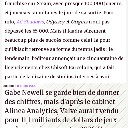
franchise sur Steam, avec presque 100 000 joueurs
et joueuses simultanés le jour de sa sortie. Pour
info,
AC Shadows
,
Odyssey
et
Origins
n'ont pas
dépassé les 65 000. Mais il faudra sûrement
beaucoup plus de succès comme celui-là pour
qu'Ubisoft retrouve sa forme du temps jadis : le
lendemain, l'éditeur annonçait une cinquantaine de
licenciements chez Ubisoft Barcelona, qui a fait
partie de la dizaine de studios internes à avoir
travaillé sur cet
Assassin's Creed
sous la direction
ackboo
le 11 juillet 2026
Gabe Newell se garde bien de donner
d'Ubisoft Singapour.
A.
des chiffres, mais d'après le cabinet
Alinea Analytics, Valve aurait vendu
pour 11,1 milliards de dollars de jeux