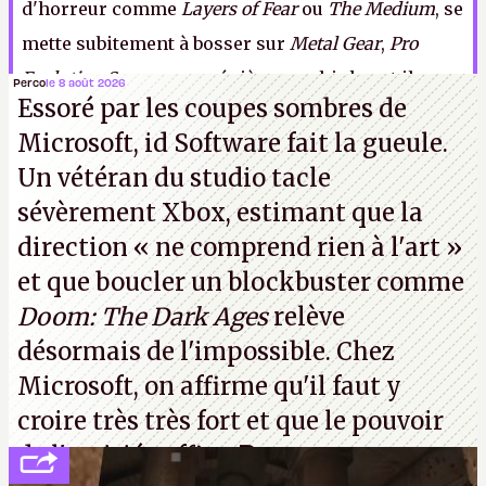
d'horreur comme
Layers of Fear
ou
The Medium
, se
mette subitement à bosser sur
Metal Gear
,
Pro
Evolution Soccer
ou un énième pachinko, et ils
Perco
le 8 août 2026
Essoré par les coupes sombres de
pourraient tout aussi bien collaborer sur un tout
Microsoft, id Software fait la gueule.
autre projet, mais il paraît que l'espoir fait vivre.
Un vétéran du studio
tacle
ER
sévèrement Xbox
, estimant que la
direction
« ne comprend rien à l'art »
et que boucler un blockbuster comme
Doom: The Dark Ages
relève
désormais de l'impossible. Chez
Microsoft, on affirme qu'il faut y
croire très très fort et que le pouvoir
de l'amitié suffira.
P.