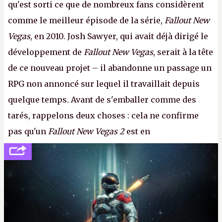
qu'est sorti ce que de nombreux fans considèrent
comme le meilleur épisode de la série,
Fallout New
Vegas
, en 2010. Josh Sawyer, qui avait déjà dirigé le
développement de
Fallout New Vegas
, serait à la tête
de ce nouveau projet – il abandonne un passage un
RPG non annoncé sur lequel il travaillait depuis
quelque temps. Avant de s'emballer comme des
tarés, rappelons deux choses : cela ne confirme
pas qu'un
Fallout New Vegas 2
est en
développement (pour ce que l'on sait, ils bossent
peut-être sur
Fallout Football
ou
Fallout vs. Les
Lapins Crétins)
et l'Obsidian d'aujourd'hui n'est plus
le même studio qu'il y a 15 ans. Mais bon, OK, on
peut commencer à fantasmer.
A.