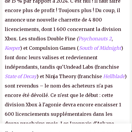
de 15 % par rapport à 2024. C'est nul ! Il faut faire
encore plus de profit ! Toujours plus ! Du coup, il
annonce une nouvelle charrette de 4 800
licenciements, dont 1 600 concernant la division
Xbox. Les studios Double Fine
(
Psychonauts 2
,
Keeper
) et Compulsion Games (
South of Midnight
)
font donc leurs valises et redeviennent
indépendants, tandis qu'Undead Labs (franchise
State of Decay
) et Ninja Theory (franchise
Hellblade
)
sont revendus – le nom des acheteurs n'a pas
encore été dévoilé. Ce n'est que le début : cette
division Xbox à l'agonie devra encore encaisser 1
600 licenciements supplémentaires dans les
douze prochains mois. Les Lyonnais d'Arkane