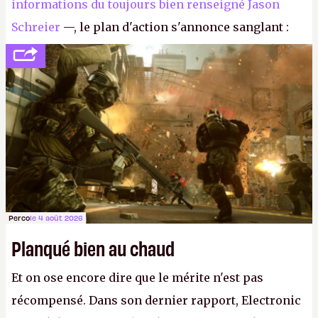
informations du toujours bien renseigné Jason
Schreier
—, le plan d'action s'annonce sanglant :
réductions de coûts drastiques, fermetures de
studios et licenciements massifs. En gros, essorer
FC
et
Battlefield
, puis virer le reste.
P.
Perco
le 4 août 2026
Planqué bien au chaud
Et on ose encore dire que le mérite n'est pas
récompensé. Dans son dernier rapport, Electronic