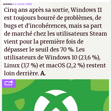
Microsoft, mais le syndicat des employés confirme
ackboo
le 6 juillet 2026
Cinq ans après sa sortie, Windows 11
de nombreux licenciements.
A.
est toujours bourré de problèmes, de
bugs et d'incohérences, mais sa part
de marché chez les utilisateurs Steam
vient pour la première fois de
dépasser le seuil des 70 %. Les
utilisateurs de Windows 10 (23,6 %),
Linux (3,7 %) et macOS (2,2 %) restent
loin derrière.
A.