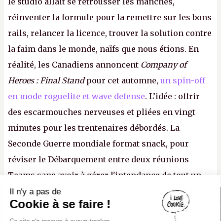
le studio allait se retrousser les manches,
réinventer la formule pour la remettre sur les bons
rails, relancer la licence, trouver la solution contre
la faim dans le monde, naïfs que nous étions. En
réalité, les Canadiens annoncent
Company of
Heroes : Final Stand
pour cet automne,
un spin-off
en mode roguelite et wave defense
. L’idée : offrir
des escarmouches nerveuses et pliées en vingt
minutes pour les trentenaires débordés. La
Seconde Guerre mondiale format snack, pour
réviser le Débarquement entre deux réunions
Teams sans avoir à gérer l'intendance de tout un
continent. Pauvre ackboo, après avoir uriné sur ses
Il n'y a pas de
Canard PC
Cookie à se faire !
bottes, Relic vient donc de déféquer dans son
Kiosque numérique