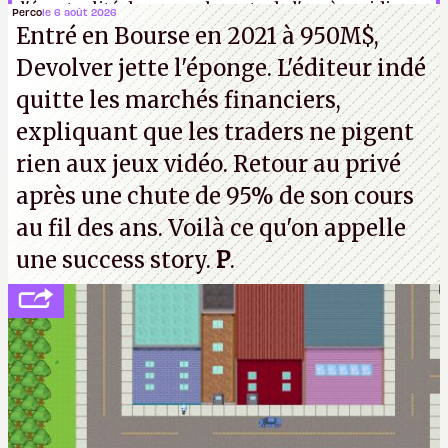
l'éventualité de passer le reste de l'après-midi aux
Perco
le 6 août 2026
Entré en Bourse en 2021 à 950M$,
toilettes pour me concentrer sur une telle
Devolver jette l'éponge. L'éditeur indé
nouvelle.
N.M.
quitte les marchés financiers,
expliquant que les traders ne pigent
rien aux jeux vidéo. Retour au privé
après une chute de 95% de son cours
au fil des ans. Voilà ce qu'on appelle
une success story.
P
.