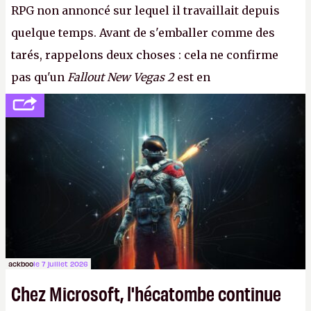
RPG non annoncé sur lequel il travaillait depuis
quelque temps. Avant de s'emballer comme des
tarés, rappelons deux choses : cela ne confirme
pas qu'un
Fallout New Vegas 2
est en
développement (pour ce que l'on sait, ils bossent
peut-être sur
Fallout Football
ou
Fallout vs. Les
Lapins Crétins)
et l'Obsidian d'aujourd'hui n'est plus
le même studio qu'il y a 15 ans. Mais bon, OK, on
peut commencer à fantasmer.
A.
ackboo
le 7 juillet 2026
Chez Microsoft, l'hécatombe continue