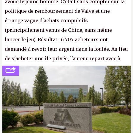
avoue le jeune homme. C'était sans compter sur la
politique de remboursement de Valve et une
étrange vague d'achats compulsifs
(principalement venus de Chine, sans même
lancer le jeu). Résultat : 6 707 acheteurs ont
demandé à revoir leur argent dans la foulée. Au lieu
de s'acheter une île privée, l'auteur repart avec à
peine 2 000 dollars en poche. C'est toujours plus
cher payé que le temps passé à dev, mais ça
apprendra aux petits malins qu'on ne braque pas
Gabe Newell aussi facilement.
P.