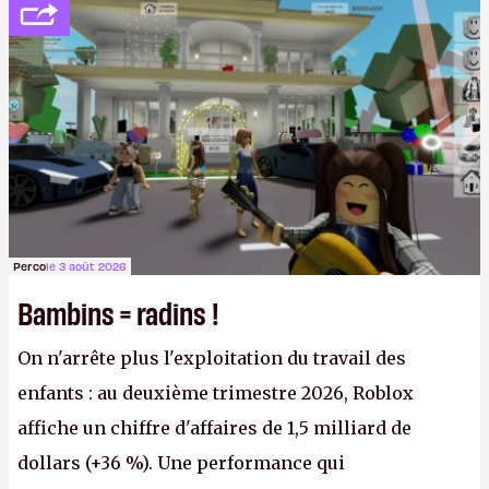
société privée, l'éditeur n'aura bientôt plus
l'obligation de publier ses bilans. Encore une
victoire pour la transparence.
P.
Perco
le 3 août 2026
Bambins = radins !
On n'arrête plus l'exploitation du travail des
enfants : au deuxième trimestre 2026, Roblox
affiche un chiffre d'affaires de 1,5 milliard de
dollars (+36 %). Une performance qui