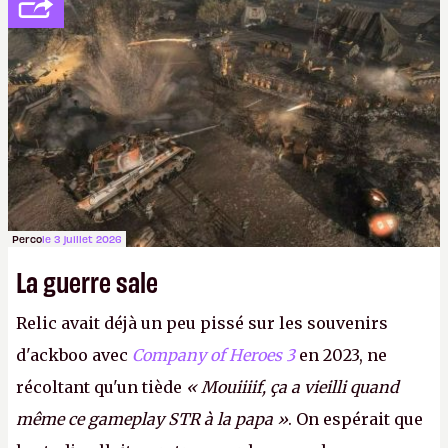
décidé d'apprendre par cœur les 300 derniers
numéros de
Canard PC
avant de demander une
augmentation à Ivan Le Fou.
A.
Perco
le 3 juillet 2026
La guerre sale
Relic avait déjà un peu pissé sur les souvenirs
d'ackboo avec
Company of Heroes 3
en 2023, ne
récoltant qu'un tiède
« Mouiiiif, ça a vieilli quand
même ce gameplay STR à la papa »
. On espérait que