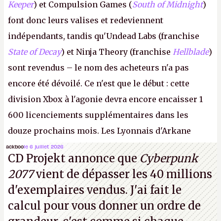
Keeper
) et Compulsion Games (
South of Midnight
)
font donc leurs valises et redeviennent
indépendants, tandis qu'Undead Labs (franchise
State of Decay
) et Ninja Theory (franchise
Hellblade
)
sont revendus – le nom des acheteurs n'a pas
encore été dévoilé. Ce n'est que le début : cette
division Xbox à l'agonie devra encore encaisser 1
600 licenciements supplémentaires dans les
douze prochains mois. Les Lyonnais d'Arkane
(Dishonored,
Deathloop
) pourraient faire partie des
ackboo
le 6 juillet 2026
CD Projekt annonce que
Cyberpunk
prochaines victimes, puisque Microsoft a confirmé
2077
vient de dépasser les 40 millions
vouloir se séparer du studio.
A.
d'exemplaires vendus. J'ai fait le
calcul pour vous donner un ordre de