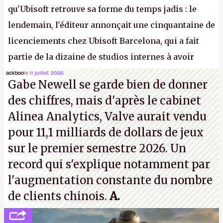
qu'Ubisoft retrouve sa forme du temps jadis : le
lendemain, l'éditeur annonçait une cinquantaine de
licenciements chez Ubisoft Barcelona, qui a fait
partie de la dizaine de studios internes à avoir
travaillé sur cet
Assassin's Creed
sous la direction
ackboo
le 11 juillet 2026
Gabe Newell se garde bien de donner
d'Ubisoft Singapour.
A.
des chiffres, mais d'après le cabinet
Alinea Analytics, Valve aurait vendu
pour 11,1 milliards de dollars de jeux
sur le premier semestre 2026. Un
record qui s'explique notamment par
l'augmentation constante du nombre
de clients chinois.
A.