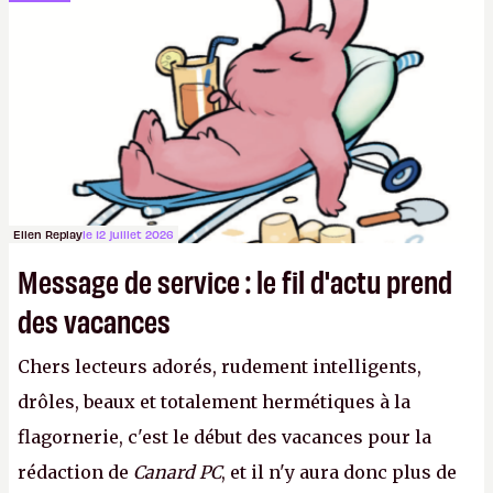
sur le déblocage du jeu en Russie et l'explosion des
joueurs majeurs (+32 %). L'avenir appartient donc
aux adultes, qui ne sont jamais que des enfants
avec du pouvoir d'achat.
P.
Ellen Replay
le 12 juillet 2026
Message de service : le fil d'actu prend
des vacances
Chers lecteurs adorés, rudement intelligents,
drôles, beaux et totalement hermétiques à la
flagornerie, c'est le début des vacances pour la
rédaction de
Canard PC
, et il n'y aura donc plus de