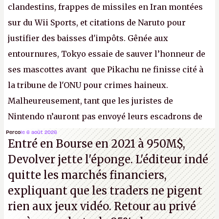
clandestins, frappes de missiles en Iran montées
sur du Wii Sports, et citations de Naruto pour
justifier des baisses d'impôts. Gênée aux
entournures, Tokyo essaie de sauver l’honneur de
ses mascottes avant que Pikachu ne finisse cité à
la tribune de l'ONU pour crimes haineux.
Malheureusement, tant que les juristes de
Nintendo n’auront pas envoyé leurs escadrons de
la mort judiciaires pour distribuer du copyright
Perco
le 6 août 2026
Entré en Bourse en 2021 à 950M$,
strike à tour de bras, l'Oncle Sam continuera
Devolver jette l'éponge. L'éditeur indé
d'étaler sa confiture intellectuelle sur vos
quitte les marchés financiers,
souvenirs d'enfance.
P.
expliquant que les traders ne pigent
rien aux jeux vidéo. Retour au privé