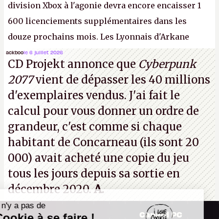
division Xbox à l'agonie devra encore encaisser 1
600 licenciements supplémentaires dans les
douze prochains mois. Les Lyonnais d'Arkane
(Dishonored,
Deathloop
) pourraient faire partie des
ackboo
le 6 juillet 2026
CD Projekt annonce que
Cyberpunk
prochaines victimes, puisque Microsoft a confirmé
2077
vient de dépasser les 40 millions
vouloir se séparer du studio.
A.
d'exemplaires vendus. J'ai fait le
calcul pour vous donner un ordre de
grandeur, c'est comme si chaque
habitant de Concarneau (ils sont 20
000) avait acheté une copie du jeu
tous les jours depuis sa sortie en
décembre 2020.
A.
Il n'y a pas de
Canard PC
Cookie à se faire !