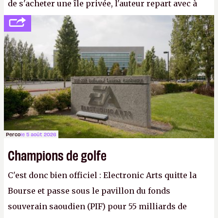
de s'acheter une île privée, l'auteur repart avec à
peine 2 000 dollars en poche. C'est toujours plus
cher payé que le temps passé à dev, mais ça
apprendra aux petits malins qu'on ne braque pas
Gabe Newell aussi facilement.
P.
Perco
le 5 août 2026
Champions de golfe
C'est donc bien officiel : Electronic Arts quitte la
Bourse et passe sous le pavillon du fonds
souverain saoudien (PIF) pour 55 milliards de