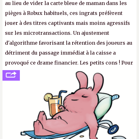
au lieu de vider la carte bleue de maman dans les
pièges à Robux habituels, ces ingrats préfèrent
jouer à des titres captivants mais moins agressifs
sur les microtransactions. Un ajustement
d'algorithme favorisant la rétention des joueurs au
détriment du passage immédiat à la caisse a
provoqué ce drame financier. Les petits cons ! Pour
se consoler, le PDG David Baszucki peut compter
sur le déblocage du jeu en Russie et l'explosion des
joueurs majeurs (+32 %). L'avenir appartient donc
aux adultes, qui ne sont jamais que des enfants
avec du pouvoir d'achat.
P.