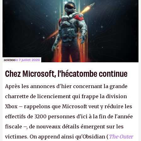
Lapins Crétins)
et l'Obsidian d'aujourd'hui n'est plus
le même studio qu'il y a 15 ans. Mais bon, OK, on
peut commencer à fantasmer.
A.
ackboo
le 7 juillet 2026
Chez Microsoft, l'hécatombe continue
Après les annonces d'hier concernant la grande
charrette de licenciement qui frappe la division
Xbox – rappelons que Microsoft veut y réduire les
effectifs de 3200 personnes d'ici à la fin de l'année
fiscale –, de nouveaux détails émergent sur les
victimes. On apprend ainsi qu'Obsidian (
The Outer