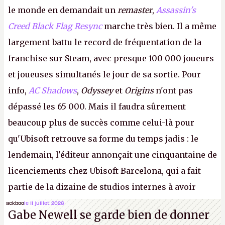
le monde en demandait un
remaster
,
Assassin's
Creed Black Flag Resync
marche très bien. Il a même
largement battu le record de fréquentation de la
franchise sur Steam, avec presque 100 000 joueurs
et joueuses simultanés le jour de sa sortie. Pour
info,
AC Shadows
,
Odyssey
et
Origins
n'ont pas
dépassé les 65 000. Mais il faudra sûrement
beaucoup plus de succès comme celui-là pour
qu'Ubisoft retrouve sa forme du temps jadis : le
lendemain, l'éditeur annonçait une cinquantaine de
licenciements chez Ubisoft Barcelona, qui a fait
partie de la dizaine de studios internes à avoir
travaillé sur cet
Assassin's Creed
sous la direction
ackboo
le 11 juillet 2026
Gabe Newell se garde bien de donner
d'Ubisoft Singapour.
A.