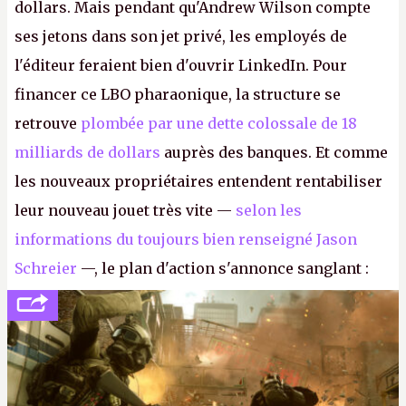
dollars. Mais pendant qu'Andrew Wilson compte
ses jetons dans son jet privé, les employés de
l'éditeur feraient bien d'ouvrir LinkedIn. Pour
financer ce LBO pharaonique, la structure se
retrouve
plombée par une dette colossale de 18
milliards de dollars
auprès des banques. Et comme
les nouveaux propriétaires entendent rentabiliser
leur nouveau jouet très vite —
selon les
informations du toujours bien renseigné Jason
Schreier
—, le plan d'action s'annonce sanglant :
réductions de coûts drastiques, fermetures de
studios et licenciements massifs. En gros, essorer
FC
et
Battlefield
, puis virer le reste.
P.