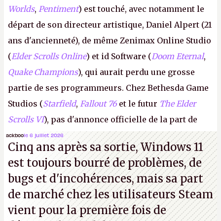
Worlds
,
Pentiment
) est touché, avec notamment le
départ de son directeur artistique, Daniel Alpert (21
ans d'ancienneté), de même Zenimax Online Studio
(
Elder Scrolls Online
) et id Software (
Doom Eternal
,
Quake Champions
), qui aurait perdu une grosse
partie de ses programmeurs. Chez Bethesda Game
Studios (
Starfield
,
Fallout 76
et le futur
The Elder
Scrolls VI
), pas d'annonce officielle de la part de
Microsoft, mais le syndicat des employés confirme
ackboo
le 6 juillet 2026
Cinq ans après sa sortie, Windows 11
de nombreux licenciements.
A.
est toujours bourré de problèmes, de
bugs et d'incohérences, mais sa part
de marché chez les utilisateurs Steam
vient pour la première fois de