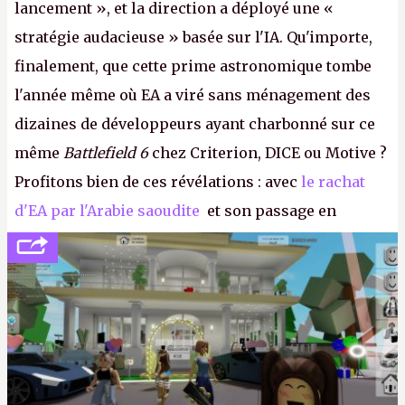
lancement », et la direction a déployé une «
stratégie audacieuse » basée sur l'IA. Qu'importe,
finalement, que cette prime astronomique tombe
l'année même où EA a viré sans ménagement des
dizaines de développeurs ayant charbonné sur ce
même
Battlefield 6
chez Criterion, DICE ou Motive ?
Profitons bien de ces révélations : avec
le rachat
d'EA par l'Arabie saoudite
et son passage en
société privée, l'éditeur n'aura bientôt plus
l'obligation de publier ses bilans. Encore une
victoire pour la transparence.
P.