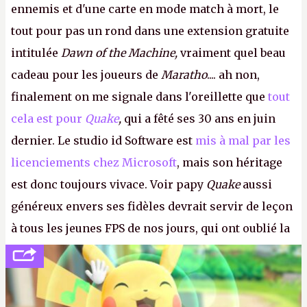
ennemis et d'une carte en mode match à mort, le
tout pour pas un rond dans une extension gratuite
intitulée
Dawn of the Machine,
vraiment quel beau
cadeau pour les joueurs de
Maratho
.... ah non,
finalement on me signale dans l'oreillette que
tout
cela est pour
Quake
,
qui a fêté ses 30 ans en juin
dernier. Le studio id Software est
mis à mal par les
licenciements chez Microsoft
, mais son héritage
est donc toujours vivace. Voir papy
Quake
aussi
généreux envers ses fidèles devrait servir de leçon
à tous les jeunes FPS de nos jours, qui ont oublié la
politesse et le respect envers leurs joueurs et les
anciens. Il leur faudrait une bonne guerre des
consoles à ces petits cons !
P.