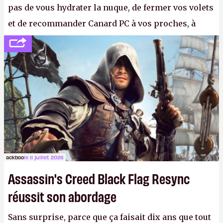
pas de vous hydrater la nuque, de fermer vos volets
et de recommander Canard PC à vos proches, à
votre famille et aux inconnus que vous croisez
dans la rue. Bon été à tous ! –
ER.
ackboo
le 11 juillet 2026
Assassin's Creed Black Flag Resync
réussit son abordage
Sans surprise, parce que ça faisait dix ans que tout