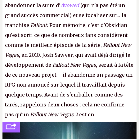
abandonner la suite d'
Avowed
(qui n'a pas été un
grand succès commercial) et se focaliser sur... la
franchise
Fallout.
Pour mémoire, c'est d'Obsidian
qu'est sorti ce que de nombreux fans considèrent
comme le meilleur épisode de la série,
Fallout New
Vegas
, en 2010. Josh Sawyer, qui avait déjà dirigé le
développement de
Fallout New Vegas
, serait à la tête
de ce nouveau projet – il abandonne un passage un
RPG non annoncé sur lequel il travaillait depuis
quelque temps. Avant de s'emballer comme des
tarés, rappelons deux choses : cela ne confirme
pas qu'un
Fallout New Vegas 2
est en
développement (pour ce que l'on sait, ils bossent
peut-être sur
Fallout Football
ou
Fallout vs. Les