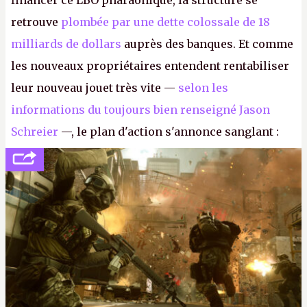
financer ce LBO pharaonique, la structure se
retrouve
plombée par une dette colossale de 18
milliards de dollars
auprès des banques. Et comme
les nouveaux propriétaires entendent rentabiliser
leur nouveau jouet très vite —
selon les
informations du toujours bien renseigné Jason
Schreier
—, le plan d'action s'annonce sanglant :
réductions de coûts drastiques, fermetures de
studios et licenciements massifs. En gros, essorer
FC
et
Battlefield
, puis virer le reste.
P.