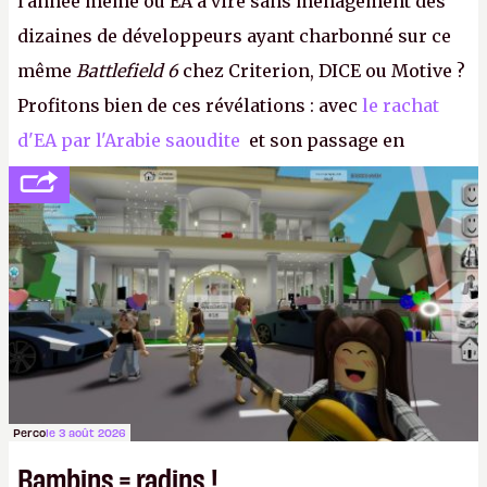
l'année même où EA a viré sans ménagement des
dizaines de développeurs ayant charbonné sur ce
même
Battlefield 6
chez Criterion, DICE ou Motive ?
Profitons bien de ces révélations : avec
le rachat
d'EA par l'Arabie saoudite
et son passage en
société privée, l'éditeur n'aura bientôt plus
l'obligation de publier ses bilans. Encore une
victoire pour la transparence.
P.
Perco
le 3 août 2026
Bambins = radins !