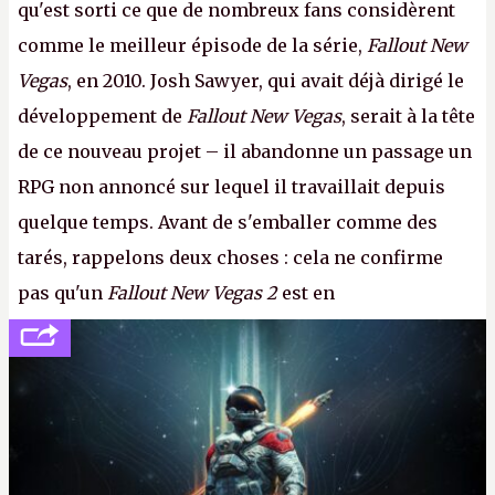
qu'est sorti ce que de nombreux fans considèrent
comme le meilleur épisode de la série,
Fallout New
Vegas
, en 2010. Josh Sawyer, qui avait déjà dirigé le
développement de
Fallout New Vegas
, serait à la tête
de ce nouveau projet – il abandonne un passage un
RPG non annoncé sur lequel il travaillait depuis
quelque temps. Avant de s'emballer comme des
tarés, rappelons deux choses : cela ne confirme
pas qu'un
Fallout New Vegas 2
est en
développement (pour ce que l'on sait, ils bossent
peut-être sur
Fallout Football
ou
Fallout vs. Les
Lapins Crétins)
et l'Obsidian d'aujourd'hui n'est plus
le même studio qu'il y a 15 ans. Mais bon, OK, on
peut commencer à fantasmer.
A.