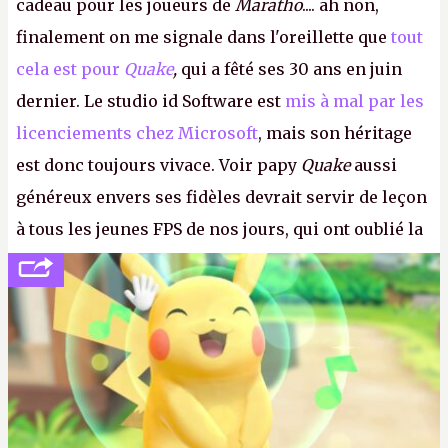
cadeau pour les joueurs de
Maratho
.... ah non,
finalement on me signale dans l'oreillette que
tout
cela est pour
Quake
,
qui a fêté ses 30 ans en juin
dernier. Le studio id Software est
mis à mal par les
licenciements chez Microsoft
, mais son héritage
est donc toujours vivace. Voir papy
Quake
aussi
généreux envers ses fidèles devrait servir de leçon
à tous les jeunes FPS de nos jours, qui ont oublié la
politesse et le respect envers leurs joueurs et les
anciens. Il leur faudrait une bonne guerre des
consoles à ces petits cons !
P.