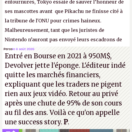
entournures, Tokyo essaie de sauver l’honneur de
ses mascottes avant que Pikachu ne finisse cité à
la tribune de l'ONU pour crimes haineux.
Malheureusement, tant que les juristes de
Nintendo n’auront pas envoyé leurs escadrons de
la mort judiciaires pour distribuer du copyright
Perco
le 6 août 2026
Entré en Bourse en 2021 à 950M$,
strike à tour de bras, l'Oncle Sam continuera
Devolver jette l'éponge. L'éditeur indé
d'étaler sa confiture intellectuelle sur vos
quitte les marchés financiers,
souvenirs d'enfance.
P.
expliquant que les traders ne pigent
rien aux jeux vidéo. Retour au privé
après une chute de 95% de son cours
au fil des ans. Voilà ce qu'on appelle
une success story.
P
.