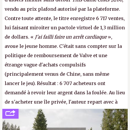
vendu au prix plafond autorisé par la plateforme.
Contre toute attente, le titre enregistre 6 717 ventes,
lui faisant miroiter un pactole virtuel de 1,3 million
de dollars. «
J'ai failli faire un arrêt cardiaque
»,
avoue le jeune homme. C'était sans compter sur la
politique de remboursement de Valve et une
étrange vague d'achats compulsifs
(principalement venus de Chine, sans même
lancer le jeu). Résultat : 6 707 acheteurs ont
demandé à revoir leur argent dans la foulée. Au lieu
de s'acheter une île privée, l'auteur repart avec à
peine 2 000 dollars en poche. C'est toujours plus
cher payé que le temps passé à dev, mais ça
apprendra aux petits malins qu'on ne braque pas