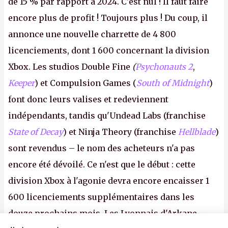
de 15 % par rapport à 2024. C'est nul ! Il faut faire
encore plus de profit ! Toujours plus ! Du coup, il
annonce une nouvelle charrette de 4 800
licenciements, dont 1 600 concernant la division
Xbox. Les studios Double Fine
(
Psychonauts 2
,
Keeper
) et Compulsion Games (
South of Midnight
)
font donc leurs valises et redeviennent
indépendants, tandis qu'Undead Labs (franchise
State of Decay
) et Ninja Theory (franchise
Hellblade
)
sont revendus – le nom des acheteurs n'a pas
encore été dévoilé. Ce n'est que le début : cette
division Xbox à l'agonie devra encore encaisser 1
600 licenciements supplémentaires dans les
douze prochains mois. Les Lyonnais d'Arkane