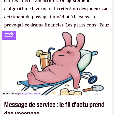
sur les microtransactions. Un ajustement
d'algorithme favorisant la rétention des joueurs au
détriment du passage immédiat à la caisse a
provoqué ce drame financier. Les petits cons ! Pour
se consoler, le PDG David Baszucki peut compter
sur le déblocage du jeu en Russie et l'explosion des
joueurs majeurs (+32 %). L'avenir appartient donc
aux adultes, qui ne sont jamais que des enfants
avec du pouvoir d'achat.
P.
Ellen Replay
le 12 juillet 2026
Message de service : le fil d'actu prend
des vacances