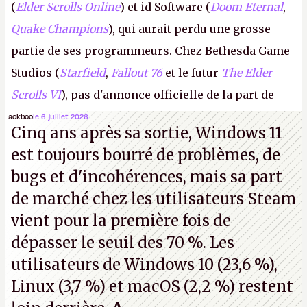
(
Elder Scrolls Online
) et id Software (
Doom Eternal
,
Quake Champions
), qui aurait perdu une grosse
partie de ses programmeurs. Chez Bethesda Game
Studios (
Starfield
,
Fallout 76
et le futur
The Elder
Scrolls VI
), pas d'annonce officielle de la part de
Microsoft, mais le syndicat des employés confirme
ackboo
le 6 juillet 2026
Cinq ans après sa sortie, Windows 11
de nombreux licenciements.
A.
est toujours bourré de problèmes, de
bugs et d'incohérences, mais sa part
de marché chez les utilisateurs Steam
vient pour la première fois de
dépasser le seuil des 70 %. Les
utilisateurs de Windows 10 (23,6 %),
Linux (3,7 %) et macOS (2,2 %) restent