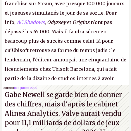
franchise sur Steam, avec presque 100 000 joueurs
et joueuses simultanés le jour de sa sortie. Pour
info,
AC Shadows
,
Odyssey
et
Origins
n'ont pas
dépassé les 65 000. Mais il faudra sûrement
beaucoup plus de succès comme celui-là pour
qu'Ubisoft retrouve sa forme du temps jadis : le
lendemain, l'éditeur annonçait une cinquantaine de
licenciements chez Ubisoft Barcelona, qui a fait
partie de la dizaine de studios internes à avoir
travaillé sur cet
Assassin's Creed
sous la direction
ackboo
le 11 juillet 2026
Gabe Newell se garde bien de donner
d'Ubisoft Singapour.
A.
des chiffres, mais d'après le cabinet
Alinea Analytics, Valve aurait vendu
pour 11,1 milliards de dollars de jeux