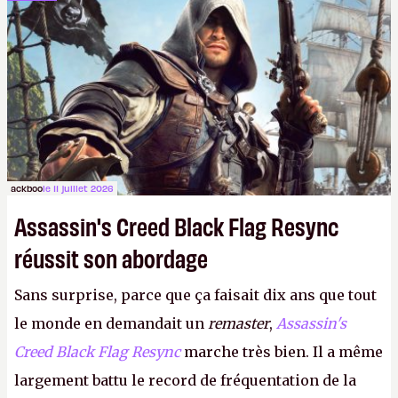
dans la rue. Bon été à tous ! –
ER.
ackboo
le 11 juillet 2026
Assassin's Creed Black Flag Resync
réussit son abordage
Sans surprise, parce que ça faisait dix ans que tout
le monde en demandait un
remaster
,
Assassin's
Creed Black Flag Resync
marche très bien. Il a même
largement battu le record de fréquentation de la