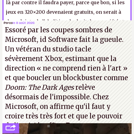
là par contre il faudra payer, parce que bon, si les
jeux en 320×200 devenaient gratuits, on serait à
deux doigts de l'abolition du droit de propriété et
Perco
le 8 août 2026
Essoré par les coupes sombres de
de l'effondrement de notre civilisation.
LFS
Microsoft, id Software fait la gueule.
Un vétéran du studio
tacle
sévèrement Xbox
, estimant que la
direction
« ne comprend rien à l'art »
et que boucler un blockbuster comme
Doom: The Dark Ages
relève
désormais de l'impossible. Chez
Microsoft, on affirme qu'il faut y
croire très très fort et que le pouvoir
de l'amitié suffira.
P.