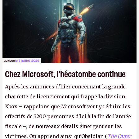
Lapins Crétins)
et l'Obsidian d'aujourd'hui n'est plus
le même studio qu'il y a 15 ans. Mais bon, OK, on
peut commencer à fantasmer.
A.
ackboo
le 7 juillet 2026
Chez Microsoft, l'hécatombe continue
Après les annonces d'hier concernant la grande
charrette de licenciement qui frappe la division
Xbox – rappelons que Microsoft veut y réduire les
effectifs de 3200 personnes d'ici à la fin de l'année
fiscale –, de nouveaux détails émergent sur les
victimes. On apprend ainsi qu'Obsidian (
The Outer