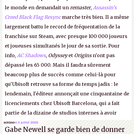
le monde en demandait un
remaster
,
Assassin's
Creed Black Flag Resync
marche très bien. Il a même
largement battu le record de fréquentation de la
franchise sur Steam, avec presque 100 000 joueurs
et joueuses simultanés le jour de sa sortie. Pour
info,
AC Shadows
,
Odyssey
et
Origins
n'ont pas
dépassé les 65 000. Mais il faudra sûrement
beaucoup plus de succès comme celui-là pour
qu'Ubisoft retrouve sa forme du temps jadis : le
lendemain, l'éditeur annonçait une cinquantaine de
licenciements chez Ubisoft Barcelona, qui a fait
partie de la dizaine de studios internes à avoir
travaillé sur cet
Assassin's Creed
sous la direction
ackboo
le 11 juillet 2026
Gabe Newell se garde bien de donner
d'Ubisoft Singapour.
A.