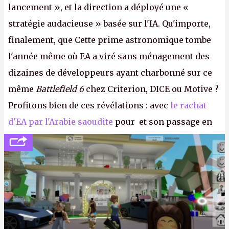
lancement », et la direction a déployé une «
stratégie audacieuse » basée sur l'IA. Qu'importe,
finalement, que Cette prime astronomique tombe
l'année même où EA a viré sans ménagement des
dizaines de développeurs ayant charbonné sur ce
même
Battlefield 6
chez Criterion, DICE ou Motive ?
Profitons bien de ces révélations : avec
le rachat
d'EA par l'Arabie saoudite
pour et son passage en
société privée, l'éditeur n'aura bientôt plus
l'obligation de publier ses bilans. Encore une
victoire pour la transparence.
P.