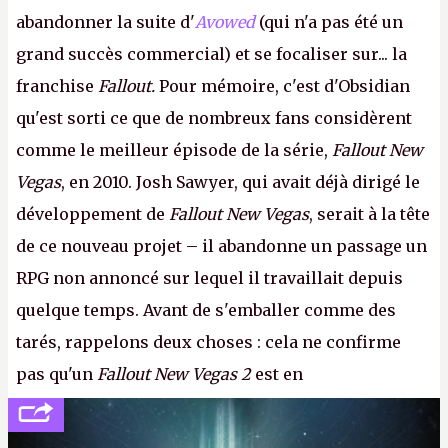
abandonner la suite d'
Avowed
(qui n'a pas été un
grand succès commercial) et se focaliser sur... la
franchise
Fallout.
Pour mémoire, c'est d'Obsidian
qu'est sorti ce que de nombreux fans considèrent
comme le meilleur épisode de la série,
Fallout New
Vegas
, en 2010. Josh Sawyer, qui avait déjà dirigé le
développement de
Fallout New Vegas
, serait à la tête
de ce nouveau projet – il abandonne un passage un
RPG non annoncé sur lequel il travaillait depuis
quelque temps. Avant de s'emballer comme des
tarés, rappelons deux choses : cela ne confirme
pas qu'un
Fallout New Vegas 2
est en
développement (pour ce que l'on sait, ils bossent
peut-être sur
Fallout Football
ou
Fallout vs. Les