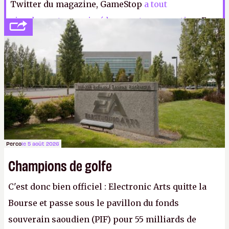
Twitter du magazine, GameStop
a tout
simplement supprimé le compte en question
. En
effet, lorsqu'on veut s'assurer que quelqu'un a bien
compris qu'on le méprise, autant insister
plusieurs fois.
LFS.
Perco
le 5 août 2026
Champions de golfe
C'est donc bien officiel : Electronic Arts quitte la
Bourse et passe sous le pavillon du fonds
souverain saoudien (PIF) pour 55 milliards de