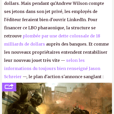
dollars. Mais pendant qu'Andrew Wilson compte
ses jetons dans son jet privé, les employés de
l'éditeur feraient bien d'ouvrir LinkedIn. Pour
financer ce LBO pharaonique, la structure se
retrouve
plombée par une dette colossale de 18
milliards de dollars
auprès des banques. Et comme
les nouveaux propriétaires entendent rentabiliser
leur nouveau jouet très vite —
selon les
informations du toujours bien renseigné Jason
Schreier
—, le plan d'action s'annonce sanglant :
réductions de coûts drastiques, fermetures de
studios et licenciements massifs. En gros, essorer
FC
et
Battlefield
, puis virer le reste.
P.