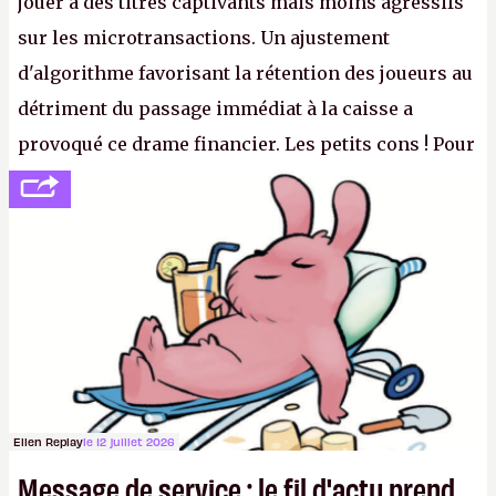
jouer à des titres captivants mais moins agressifs
sur les microtransactions. Un ajustement
d'algorithme favorisant la rétention des joueurs au
détriment du passage immédiat à la caisse a
provoqué ce drame financier. Les petits cons ! Pour
se consoler, le PDG David Baszucki peut compter
sur le déblocage du jeu en Russie et l'explosion des
joueurs majeurs (+32 %). L'avenir appartient donc
aux adultes, qui ne sont jamais que des enfants
avec du pouvoir d'achat.
P.
Ellen Replay
le 12 juillet 2026
Message de service : le fil d'actu prend