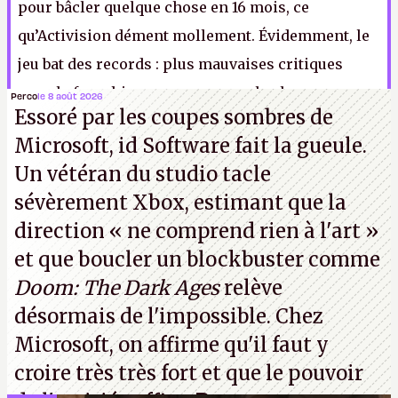
pour bâcler quelque chose en 16 mois, ce
qu’Activision dément mollement. Évidemment, le
jeu bat des records : plus mauvaises critiques
pour la franchise, score moyen plus bas que
Perco
le 8 août 2026
Essoré par les coupes sombres de
Redfall
ou
Gollum
… Je suis rassuré, rien ne change,
Microsoft, id Software fait la gueule.
crunch et doigt mouillé restent donc les mamelles
Un vétéran du studio
tacle
de la série.
P.
sévèrement Xbox
, estimant que la
direction
« ne comprend rien à l'art »
et que boucler un blockbuster comme
Doom: The Dark Ages
relève
désormais de l'impossible. Chez
Microsoft, on affirme qu'il faut y
croire très très fort et que le pouvoir