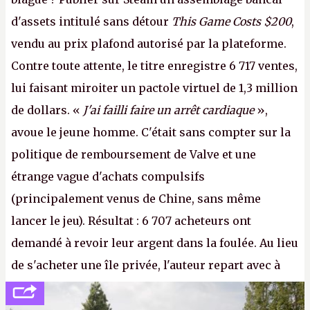
d'assets intitulé sans détour
This Game Costs $200
,
vendu au prix plafond autorisé par la plateforme.
Contre toute attente, le titre enregistre 6 717 ventes,
lui faisant miroiter un pactole virtuel de 1,3 million
de dollars. «
J'ai failli faire un arrêt cardiaque
»,
avoue le jeune homme. C'était sans compter sur la
politique de remboursement de Valve et une
étrange vague d'achats compulsifs
(principalement venus de Chine, sans même
lancer le jeu). Résultat : 6 707 acheteurs ont
demandé à revoir leur argent dans la foulée. Au lieu
de s'acheter une île privée, l'auteur repart avec à
peine 2 000 dollars en poche. C'est toujours plus
cher payé que le temps passé à dev, mais ça