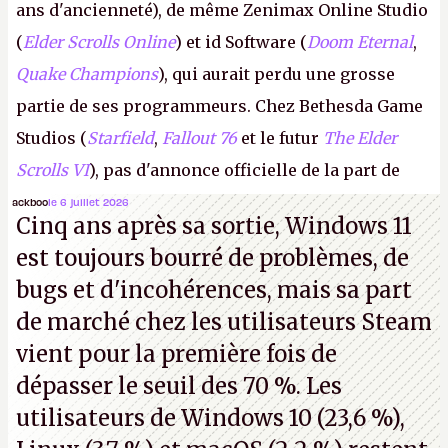
ans d'ancienneté), de même Zenimax Online Studio
(
Elder Scrolls Online
) et id Software (
Doom Eternal
,
Quake Champions
), qui aurait perdu une grosse
partie de ses programmeurs. Chez Bethesda Game
Studios (
Starfield
,
Fallout 76
et le futur
The Elder
Scrolls VI
), pas d'annonce officielle de la part de
Microsoft, mais le syndicat des employés confirme
ackboo
le 6 juillet 2026
Cinq ans après sa sortie, Windows 11
de nombreux licenciements.
A.
est toujours bourré de problèmes, de
bugs et d'incohérences, mais sa part
de marché chez les utilisateurs Steam
vient pour la première fois de
dépasser le seuil des 70 %. Les
utilisateurs de Windows 10 (23,6 %),