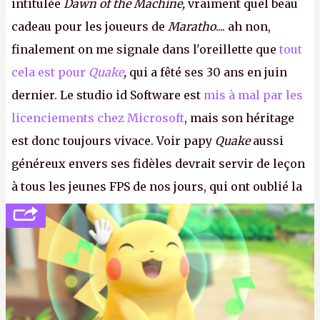
intitulée
Dawn of the Machine,
vraiment quel beau
cadeau pour les joueurs de
Maratho
.... ah non,
finalement on me signale dans l'oreillette que
tout
cela est pour
Quake
,
qui a fêté ses 30 ans en juin
dernier. Le studio id Software est
mis à mal par les
licenciements chez Microsoft
, mais son héritage
est donc toujours vivace. Voir papy
Quake
aussi
généreux envers ses fidèles devrait servir de leçon
à tous les jeunes FPS de nos jours, qui ont oublié la
politesse et le respect envers leurs joueurs et les
anciens. Il leur faudrait une bonne guerre des
consoles à ces petits cons !
P.