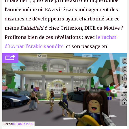
finalement, que cette prime astronomique tombe
l'année même où EA a viré sans ménagement des
dizaines de développeurs ayant charbonné sur ce
même
Battlefield 6
chez Criterion, DICE ou Motive ?
Profitons bien de ces révélations : avec
le rachat
d'EA par l'Arabie saoudite
et son passage en
société privée, l'éditeur n'aura bientôt plus
l'obligation de publier ses bilans. Encore une
victoire pour la transparence.
P.
Perco
le 3 août 2026