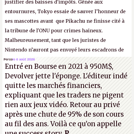
justifier des baisses d'impôts. Gênée aux
entournures, Tokyo essaie de sauver l’honneur de
ses mascottes avant que Pikachu ne finisse cité à
la tribune de l'ONU pour crimes haineux.
Malheureusement, tant que les juristes de
Nintendo n’auront pas envoyé leurs escadrons de
la mort judiciaires pour distribuer du copyright
Perco
le 6 août 2026
Entré en Bourse en 2021 à 950M$,
strike à tour de bras, l'Oncle Sam continuera
Devolver jette l'éponge. L'éditeur indé
d'étaler sa confiture intellectuelle sur vos
quitte les marchés financiers,
souvenirs d'enfance.
P.
expliquant que les traders ne pigent
rien aux jeux vidéo. Retour au privé
après une chute de 95% de son cours
au fil des ans. Voilà ce qu'on appelle
une success story.
P
.