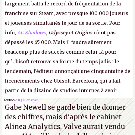
largement battu le record de fréquentation de la
franchise sur Steam, avec presque 100 000 joueurs
et joueuses simultanés le jour de sa sortie. Pour
info,
AC Shadows
,
Odyssey
et
Origins
n'ont pas
dépassé les 65 000. Mais il faudra sûrement
beaucoup plus de succès comme celui-là pour
qu'Ubisoft retrouve sa forme du temps jadis : le
lendemain, l'éditeur annonçait une cinquantaine de
licenciements chez Ubisoft Barcelona, qui a fait
partie de la dizaine de studios internes à avoir
travaillé sur cet
Assassin's Creed
sous la direction
ackboo
le 11 juillet 2026
Gabe Newell se garde bien de donner
d'Ubisoft Singapour.
A.
des chiffres, mais d'après le cabinet
Alinea Analytics, Valve aurait vendu