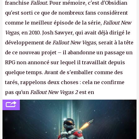
franchise
Fallout.
Pour mémoire, c'est d'Obsidian
qu'est sorti ce que de nombreux fans considèrent
comme le meilleur épisode de la série,
Fallout New
Vegas
, en 2010. Josh Sawyer, qui avait déjà dirigé le
développement de
Fallout New Vegas
, serait à la tête
de ce nouveau projet – il abandonne un passage un
RPG non annoncé sur lequel il travaillait depuis
quelque temps. Avant de s'emballer comme des
tarés, rappelons deux choses : cela ne confirme
pas qu'un
Fallout New Vegas 2
est en
développement (pour ce que l'on sait, ils bossent
peut-être sur
Fallout Football
ou
Fallout vs. Les
Lapins Crétins)
et l'Obsidian d'aujourd'hui n'est plus
le même studio qu'il y a 15 ans. Mais bon, OK, on