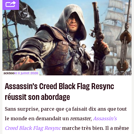
votre famille et aux inconnus que vous croisez
dans la rue. Bon été à tous ! –
ER.
ackboo
le 11 juillet 2026
Assassin's Creed Black Flag Resync
réussit son abordage
Sans surprise, parce que ça faisait dix ans que tout
le monde en demandait un
remaster
,
Assassin's
Creed Black Flag Resync
marche très bien. Il a même