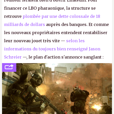
l'éditeur feraient bien d'ouvrir LinkedIn. Pour
financer ce LBO pharaonique, la structure se
retrouve
plombée par une dette colossale de 18
milliards de dollars
auprès des banques. Et comme
les nouveaux propriétaires entendent rentabiliser
leur nouveau jouet très vite —
selon les
informations du toujours bien renseigné Jason
Schreier
—, le plan d'action s'annonce sanglant :
réductions de coûts drastiques, fermetures de
studios et licenciements massifs. En gros, essorer
FC
et
Battlefield
, puis virer le reste.
P.