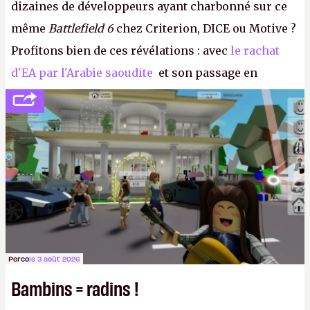
dizaines de développeurs ayant charbonné sur ce
même
Battlefield 6
chez Criterion, DICE ou Motive ?
Profitons bien de ces révélations : avec
le rachat
d'EA par l'Arabie saoudite
et son passage en
société privée, l'éditeur n'aura bientôt plus
l'obligation de publier ses bilans. Encore une
victoire pour la transparence.
P.
Perco
le 3 août 2026
Bambins = radins !