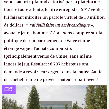
vendu au prix plafond autorisé par la plateforme.
Contre toute attente, le titre enregistre 6 717 ventes,
lui faisant miroiter un pactole virtuel de 1,3 million
de dollars. «
J'ai failli faire un arrêt cardiaque
»,
avoue le jeune homme. C'était sans compter sur la
politique de remboursement de Valve et une
étrange vague d'achats compulsifs
(principalement venus de Chine, sans même
lancer le jeu). Résultat : 6 707 acheteurs ont
demandé à revoir leur argent dans la foulée. Au lieu
de s'acheter une île privée, l'auteur repart avec à
peine 2 000 dollars en poche. C'est toujours plus
cher payé que le temps passé à dev, mais ça
apprendra aux petits malins qu'on ne braque pas