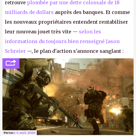
retrouve
plombée par une dette colossale de 18
milliards de dollars
auprès des banques. Et comme
les nouveaux propriétaires entendent rentabiliser
leur nouveau jouet très vite —
selon les
informations du toujours bien renseigné Jason
Schreier
—, le plan d'action s'annonce sanglant :
réductions de coûts drastiques, fermetures de
studios et licenciements massifs. En gros, essorer
FC
et
Battlefield
, puis virer le reste.
P.
Perco
le 4 août 2026