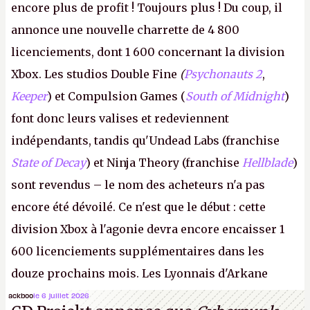
encore plus de profit ! Toujours plus ! Du coup, il
annonce une nouvelle charrette de 4 800
licenciements, dont 1 600 concernant la division
Xbox. Les studios Double Fine
(
Psychonauts 2
,
Keeper
) et Compulsion Games (
South of Midnight
)
font donc leurs valises et redeviennent
indépendants, tandis qu'Undead Labs (franchise
State of Decay
) et Ninja Theory (franchise
Hellblade
)
sont revendus – le nom des acheteurs n'a pas
encore été dévoilé. Ce n'est que le début : cette
division Xbox à l'agonie devra encore encaisser 1
600 licenciements supplémentaires dans les
douze prochains mois. Les Lyonnais d'Arkane
(Dishonored,
Deathloop
) pourraient faire partie des
ackboo
le 6 juillet 2026