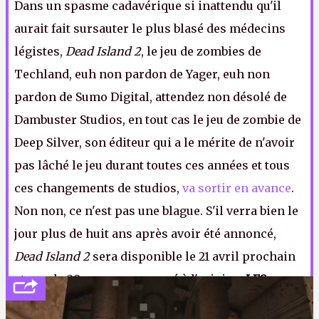
Dans un spasme cadavérique si inattendu qu'il
aurait fait sursauter le plus blasé des médecins
légistes,
Dead Island 2
, le jeu de zombies de
Techland, euh non pardon de Yager, euh non
pardon de Sumo Digital, attendez non désolé de
Dambuster Studios, en tout cas le jeu de zombie de
Deep Silver, son éditeur qui a le mérite de n'avoir
pas lâché le jeu durant toutes ces années et tous
ces changements de studios,
va sortir en avance
.
Non non, ce n'est pas une blague. S'il verra bien le
jour plus de huit ans après avoir été annoncé,
Dead Island 2
sera disponible le 21 avril prochain
et non le 28 comme annoncé à l'origine.
LFS.