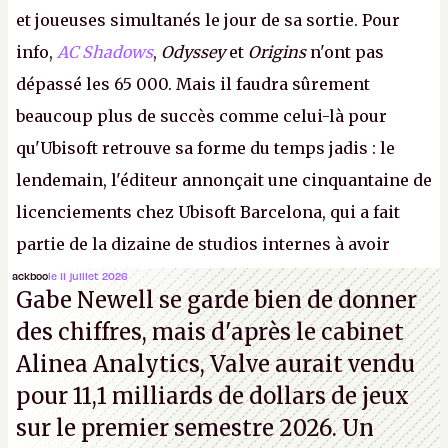
et joueuses simultanés le jour de sa sortie. Pour
info,
AC Shadows
,
Odyssey
et
Origins
n'ont pas
dépassé les 65 000. Mais il faudra sûrement
beaucoup plus de succès comme celui-là pour
qu'Ubisoft retrouve sa forme du temps jadis : le
lendemain, l'éditeur annonçait une cinquantaine de
licenciements chez Ubisoft Barcelona, qui a fait
partie de la dizaine de studios internes à avoir
travaillé sur cet
Assassin's Creed
sous la direction
ackboo
le 11 juillet 2026
Gabe Newell se garde bien de donner
d'Ubisoft Singapour.
A.
des chiffres, mais d'après le cabinet
Alinea Analytics, Valve aurait vendu
pour 11,1 milliards de dollars de jeux
sur le premier semestre 2026. Un