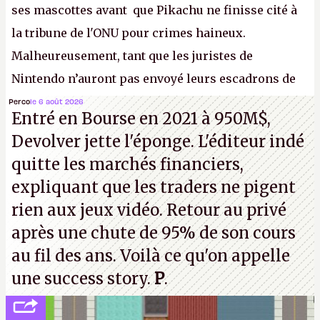
ses mascottes avant que Pikachu ne finisse cité à
la tribune de l'ONU pour crimes haineux.
Malheureusement, tant que les juristes de
Nintendo n’auront pas envoyé leurs escadrons de
la mort judiciaires pour distribuer du copyright
Perco
le 6 août 2026
Entré en Bourse en 2021 à 950M$,
strike à tour de bras, l'Oncle Sam continuera
Devolver jette l'éponge. L'éditeur indé
d'étaler sa confiture intellectuelle sur vos
quitte les marchés financiers,
souvenirs d'enfance.
P.
expliquant que les traders ne pigent
rien aux jeux vidéo. Retour au privé
après une chute de 95% de son cours
au fil des ans. Voilà ce qu'on appelle
une success story.
P
.