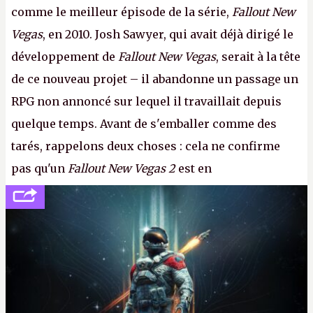
comme le meilleur épisode de la série,
Fallout New
Vegas
, en 2010. Josh Sawyer, qui avait déjà dirigé le
développement de
Fallout New Vegas
, serait à la tête
de ce nouveau projet – il abandonne un passage un
RPG non annoncé sur lequel il travaillait depuis
quelque temps. Avant de s'emballer comme des
tarés, rappelons deux choses : cela ne confirme
pas qu'un
Fallout New Vegas 2
est en
développement (pour ce que l'on sait, ils bossent
peut-être sur
Fallout Football
ou
Fallout vs. Les
Lapins Crétins)
et l'Obsidian d'aujourd'hui n'est plus
le même studio qu'il y a 15 ans. Mais bon, OK, on
peut commencer à fantasmer.
A.