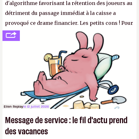
d'algorithme favorisant la rétention des joueurs au
détriment du passage immédiat à la caisse a
provoqué ce drame financier. Les petits cons ! Pour
se consoler, le PDG David Baszucki peut compter
sur le déblocage du jeu en Russie et l'explosion des
joueurs majeurs (+32 %). L'avenir appartient donc
aux adultes, qui ne sont jamais que des enfants
avec du pouvoir d'achat.
P.
Ellen Replay
le 12 juillet 2026
Message de service : le fil d'actu prend
des vacances