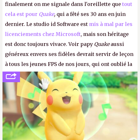
finalement on me signale dans l'oreillette que
tout
cela est pour
Quake
,
qui a fêté ses 30 ans en juin
dernier. Le studio id Software est
mis à mal par les
licenciements chez Microsoft
, mais son héritage
est donc toujours vivace. Voir papy
Quake
aussi
généreux envers ses fidèles devrait servir de leçon
à tous les jeunes FPS de nos jours, qui ont oublié la
politesse et le respect envers leurs joueurs et les
anciens. Il leur faudrait une bonne guerre des
consoles à ces petits cons !
P.