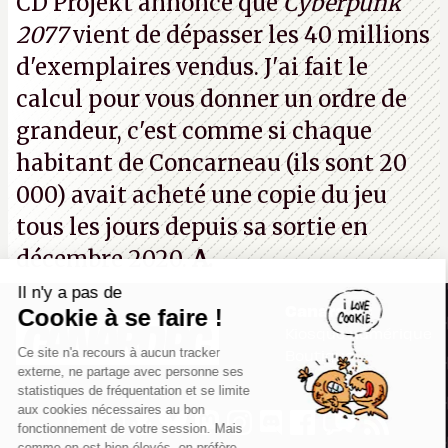
CD Projekt annonce que
Cyberpunk
prochaines victimes, puisque Microsoft a confirmé
2077
vient de dépasser les 40 millions
vouloir se séparer du studio.
A.
d'exemplaires vendus. J'ai fait le
calcul pour vous donner un ordre de
grandeur, c'est comme si chaque
habitant de Concarneau (ils sont 20
000) avait acheté une copie du jeu
tous les jours depuis sa sortie en
décembre 2020.
A.
Il n'y a pas de
Canard PC
Cookie à se faire !
Kiosque numérique
Ce site n'a recours à aucun tracker
Boutique
externe, ne partage avec personne ses
statistiques de fréquentation et se limite
aux cookies nécessaires au bon
fonctionnement de votre session. Mais
comme on est bien élevés, on préfère