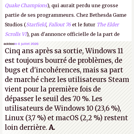
Quake Champions
), qui aurait perdu une grosse
partie de ses programmeurs. Chez Bethesda Game
Studios (
Starfield
,
Fallout 76
et le futur
The Elder
Scrolls VI
), pas d'annonce officielle de la part de
Microsoft, mais le syndicat des employés confirme
ackboo
le 6 juillet 2026
Cinq ans après sa sortie, Windows 11
de nombreux licenciements.
A.
est toujours bourré de problèmes, de
bugs et d'incohérences, mais sa part
de marché chez les utilisateurs Steam
vient pour la première fois de
dépasser le seuil des 70 %. Les
utilisateurs de Windows 10 (23,6 %),
Linux (3,7 %) et macOS (2,2 %) restent
loin derrière.
A.