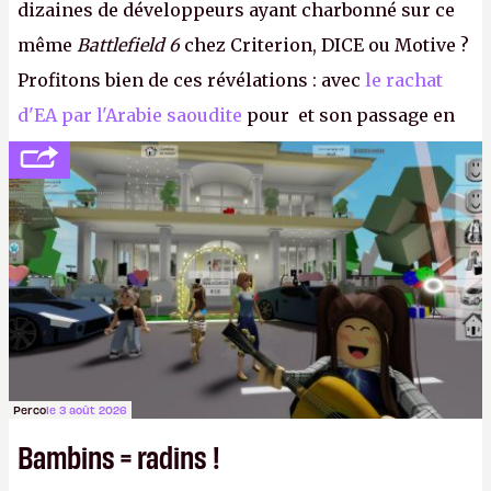
dizaines de développeurs ayant charbonné sur ce
même
Battlefield 6
chez Criterion, DICE ou Motive ?
Profitons bien de ces révélations : avec
le rachat
d'EA par l'Arabie saoudite
pour et son passage en
société privée, l'éditeur n'aura bientôt plus
l'obligation de publier ses bilans. Encore une
victoire pour la transparence.
P.
Perco
le 3 août 2026
Bambins = radins !