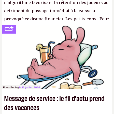
d'algorithme favorisant la rétention des joueurs au
détriment du passage immédiat à la caisse a
provoqué ce drame financier. Les petits cons ! Pour
se consoler, le PDG David Baszucki peut compter
sur le déblocage du jeu en Russie et l'explosion des
joueurs majeurs (+32 %). L'avenir appartient donc
aux adultes, qui ne sont jamais que des enfants
avec du pouvoir d'achat.
P.
Ellen Replay
le 12 juillet 2026
Message de service : le fil d'actu prend
des vacances