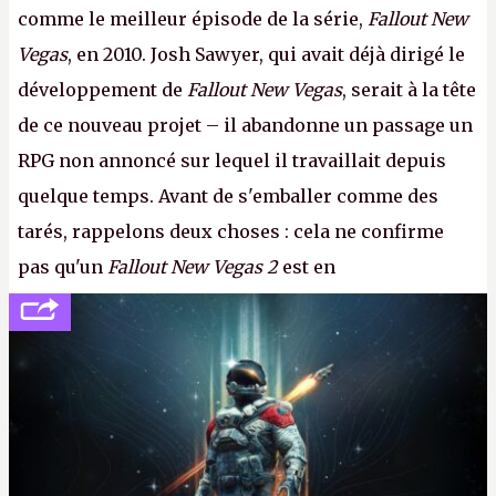
comme le meilleur épisode de la série,
Fallout New
Vegas
, en 2010. Josh Sawyer, qui avait déjà dirigé le
développement de
Fallout New Vegas
, serait à la tête
de ce nouveau projet – il abandonne un passage un
RPG non annoncé sur lequel il travaillait depuis
quelque temps. Avant de s'emballer comme des
tarés, rappelons deux choses : cela ne confirme
pas qu'un
Fallout New Vegas 2
est en
développement (pour ce que l'on sait, ils bossent
peut-être sur
Fallout Football
ou
Fallout vs. Les
Lapins Crétins)
et l'Obsidian d'aujourd'hui n'est plus
le même studio qu'il y a 15 ans. Mais bon, OK, on
peut commencer à fantasmer.
A.