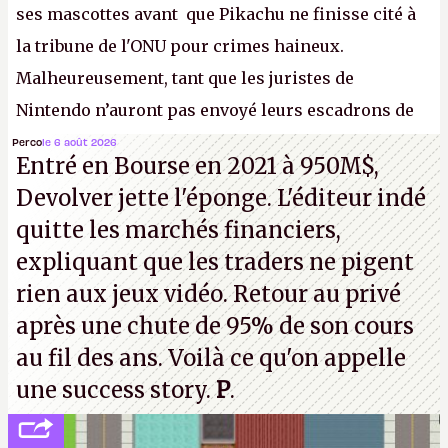
ses mascottes avant que Pikachu ne finisse cité à
la tribune de l'ONU pour crimes haineux.
Malheureusement, tant que les juristes de
Nintendo n’auront pas envoyé leurs escadrons de
la mort judiciaires pour distribuer du copyright
Perco
le 6 août 2026
Entré en Bourse en 2021 à 950M$,
strike à tour de bras, l'Oncle Sam continuera
Devolver jette l'éponge. L'éditeur indé
d'étaler sa confiture intellectuelle sur vos
quitte les marchés financiers,
souvenirs d'enfance.
P.
expliquant que les traders ne pigent
rien aux jeux vidéo. Retour au privé
après une chute de 95% de son cours
au fil des ans. Voilà ce qu'on appelle
une success story.
P
.