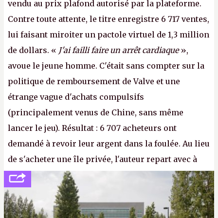
vendu au prix plafond autorisé par la plateforme.
Contre toute attente, le titre enregistre 6 717 ventes,
lui faisant miroiter un pactole virtuel de 1,3 million
de dollars. «
J'ai failli faire un arrêt cardiaque
»,
avoue le jeune homme. C'était sans compter sur la
politique de remboursement de Valve et une
étrange vague d'achats compulsifs
(principalement venus de Chine, sans même
lancer le jeu). Résultat : 6 707 acheteurs ont
demandé à revoir leur argent dans la foulée. Au lieu
de s'acheter une île privée, l'auteur repart avec à
peine 2 000 dollars en poche. C'est toujours plus
cher payé que le temps passé à dev, mais ça
apprendra aux petits malins qu'on ne braque pas