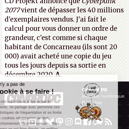
CD Projekt annonce que
Cyberpunk
prochaines victimes, puisque Microsoft a confirmé
2077
vient de dépasser les 40 millions
vouloir se séparer du studio.
A.
d'exemplaires vendus. J'ai fait le
calcul pour vous donner un ordre de
grandeur, c'est comme si chaque
habitant de Concarneau (ils sont 20
000) avait acheté une copie du jeu
tous les jours depuis sa sortie en
décembre 2020.
A.
Il n'y a pas de
Canard PC
Cookie à se faire !
Kiosque numérique
Ce site n'a recours à aucun tracker
Boutique
externe, ne partage avec personne ses
statistiques de fréquentation et se limite
aux cookies nécessaires au bon
fonctionnement de votre session. Mais
comme on est bien élevés, on préfère