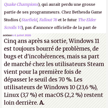
Quake Champions
), qui aurait perdu une grosse
partie de ses programmeurs. Chez Bethesda Game
Studios (
Starfield
,
Fallout 76
et le futur
The Elder
Scrolls VI
), pas d'annonce officielle de la part de
Microsoft, mais le syndicat des employés confirme
ackboo
le 6 juillet 2026
Cinq ans après sa sortie, Windows 11
de nombreux licenciements.
A.
est toujours bourré de problèmes, de
bugs et d'incohérences, mais sa part
de marché chez les utilisateurs Steam
vient pour la première fois de
dépasser le seuil des 70 %. Les
utilisateurs de Windows 10 (23,6 %),
Linux (3,7 %) et macOS (2,2 %) restent
loin derrière.
A.