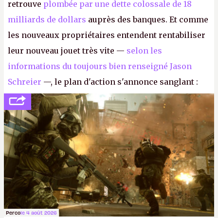
retrouve
plombée par une dette colossale de 18
milliards de dollars
auprès des banques. Et comme
les nouveaux propriétaires entendent rentabiliser
leur nouveau jouet très vite —
selon les
informations du toujours bien renseigné Jason
Schreier
—, le plan d'action s'annonce sanglant :
réductions de coûts drastiques, fermetures de
studios et licenciements massifs. En gros, essorer
FC
et
Battlefield
, puis virer le reste.
P.
Perco
le 4 août 2026