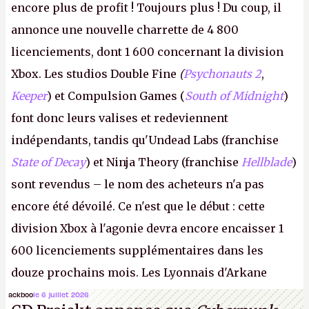
encore plus de profit ! Toujours plus ! Du coup, il
annonce une nouvelle charrette de 4 800
licenciements, dont 1 600 concernant la division
Xbox. Les studios Double Fine
(
Psychonauts 2
,
Keeper
) et Compulsion Games (
South of Midnight
)
font donc leurs valises et redeviennent
indépendants, tandis qu'Undead Labs (franchise
State of Decay
) et Ninja Theory (franchise
Hellblade
)
sont revendus – le nom des acheteurs n'a pas
encore été dévoilé. Ce n'est que le début : cette
division Xbox à l'agonie devra encore encaisser 1
600 licenciements supplémentaires dans les
douze prochains mois. Les Lyonnais d'Arkane
(Dishonored,
Deathloop
) pourraient faire partie des
ackboo
le 6 juillet 2026