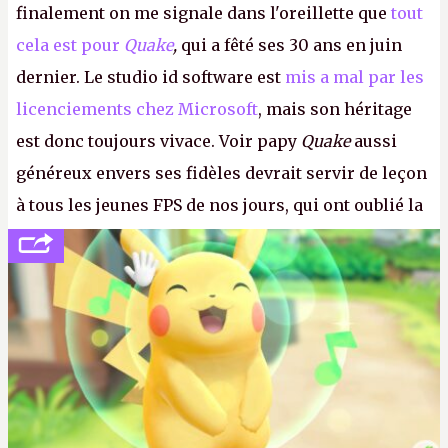
finalement on me signale dans l'oreillette que
tout
cela est pour
Quake
,
qui a fêté ses 30 ans en juin
dernier. Le studio id software est
mis a mal par les
licenciements chez Microsoft
, mais son héritage
est donc toujours vivace. Voir papy
Quake
aussi
généreux envers ses fidèles devrait servir de leçon
à tous les jeunes FPS de nos jours, qui ont oublié la
politesse et le respect envers leurs joueurs et les
anciens. Il leur faudrait une bonne guerre des
consoles à ces petits cons !
P.