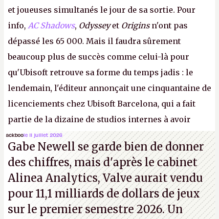
et joueuses simultanés le jour de sa sortie. Pour
info,
AC Shadows
,
Odyssey
et
Origins
n'ont pas
dépassé les 65 000. Mais il faudra sûrement
beaucoup plus de succès comme celui-là pour
qu'Ubisoft retrouve sa forme du temps jadis : le
lendemain, l'éditeur annonçait une cinquantaine de
licenciements chez Ubisoft Barcelona, qui a fait
partie de la dizaine de studios internes à avoir
travaillé sur cet
Assassin's Creed
sous la direction
ackboo
le 11 juillet 2026
Gabe Newell se garde bien de donner
d'Ubisoft Singapour.
A.
des chiffres, mais d'après le cabinet
Alinea Analytics, Valve aurait vendu
pour 11,1 milliards de dollars de jeux
sur le premier semestre 2026. Un