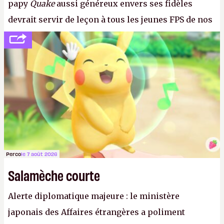
papy
Quake
aussi généreux envers ses fidèles
devrait servir de leçon à tous les jeunes FPS de nos
jours, qui ont oublié la politesse et le respect
envers leurs joueurs et les anciens. Il leur faudrait
une bonne guerre des consoles à ces petits cons !
P.
Perco
le 7 août 2026
Salamèche courte
Alerte diplomatique majeure : le ministère
japonais des Affaires étrangères a poliment