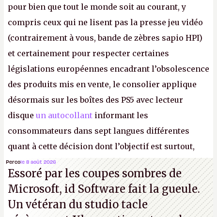
pour bien que tout le monde soit au courant, y
compris ceux qui ne lisent pas la presse jeu vidéo
(contrairement à vous, bande de zèbres sapio HPI)
et certainement pour respecter certaines
législations européennes encadrant l’obsolescence
des produits mis en vente, le consolier applique
désormais sur les boîtes des PS5 avec lecteur
disque
un autocollant
informant les
consommateurs dans sept langues différentes
quant à cette décision dont l’objectif est surtout,
disons-le, de faire grossir la marge de Sony et de
Perco
le 8 août 2026
Essoré par les coupes sombres de
réduire le contrôle des joueurs sur les produits
Microsoft, id Software fait la gueule.
culturels qu’ils achètent.
K.
Un vétéran du studio
tacle