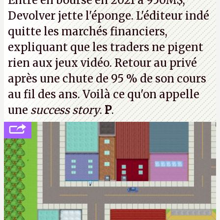
Entré en bourse en 2021 à 950M$,
strike
à tour de bras, l'oncle Sam continuera d'étaler
Devolver jette l'éponge. L'éditeur indé
sa confiture intellectuelle sur vos souvenirs
quitte les marchés financiers,
d'enfance.
P.
expliquant que les traders ne pigent
rien aux jeux vidéo. Retour au privé
après une chute de 95 % de son cours
au fil des ans. Voilà ce qu'on appelle
une
success story
.
P
.