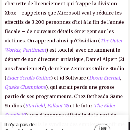
charrette de licenciement qui frappe la division
Xbox – rappelons que Microsoft veut y réduire les
effectifs de 3 200 personnes d'ici à la fin de l'année
fiscale –, de nouveaux détails émergent sur les
victimes. On apprend ainsi qu'Obsidian (
The Outer
Worlds
,
Pentiment
) est touché, avec notamment le
départ de son directeur artistique, Daniel Alpert (21
ans d'ancienneté), de même Zenimax Online Studio
(
Elder Scrolls Online
) et id Software (
Doom Eternal
,
Quake Champions
), qui aurait perdu une grosse
partie de ses programmeurs. Chez Bethesda Game
Studios (
Starfield
,
Fallout 76
et le futur
The Elder
Scrolls VI
), pas d'annonce officielle de la part de
Microsoft, mais le syndicat des employés confirme
Il n'y a pas de
Canard PC