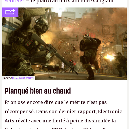
Schreier
–, le plan d'action s'annonce sanglant :
réductions de coûts drastiques, fermetures de
studios et licenciements massifs. En gros, essorer
FC
et
Battlefield
, puis virer le reste.
P.
Perco
le 4 août 2026
Planqué bien au chaud
Et on ose encore dire que le mérite n'est pas
récompensé. Dans son dernier rapport, Electronic
Arts révèle avec une fierté à peine dissimulée la