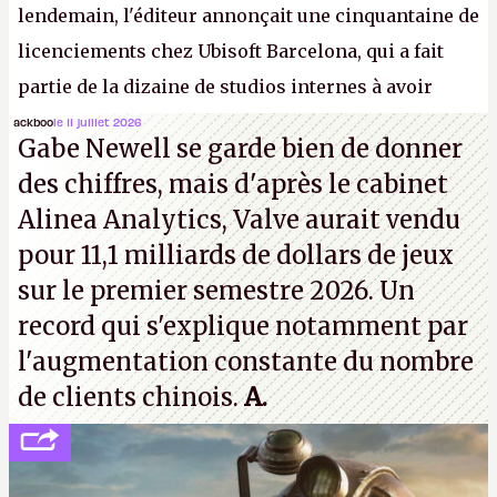
lendemain, l'éditeur annonçait une cinquantaine de
licenciements chez Ubisoft Barcelona, qui a fait
partie de la dizaine de studios internes à avoir
travaillé sur cet
Assassin's Creed
sous la direction
ackboo
le 11 juillet 2026
Gabe Newell se garde bien de donner
d'Ubisoft Singapour.
A.
des chiffres, mais d'après le cabinet
Alinea Analytics, Valve aurait vendu
pour 11,1 milliards de dollars de jeux
sur le premier semestre 2026. Un
record qui s'explique notamment par
l'augmentation constante du nombre
de clients chinois.
A.