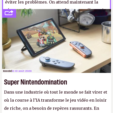
éviter les problèmes. On attend maintenant la
réponse de Steam, avec sans doute une offre «
si
vous vous faites rembourser dans l'année, un panier
garni et un Steam Controller offerts
».
LFS
Kocobé
le 10 août 2026
Super Nintendomination
Dans une industrie où tout le monde se fait virer et
où la course à l’IA transforme le jeu vidéo en loisir
de riche, on a besoin de repères rassurants. En