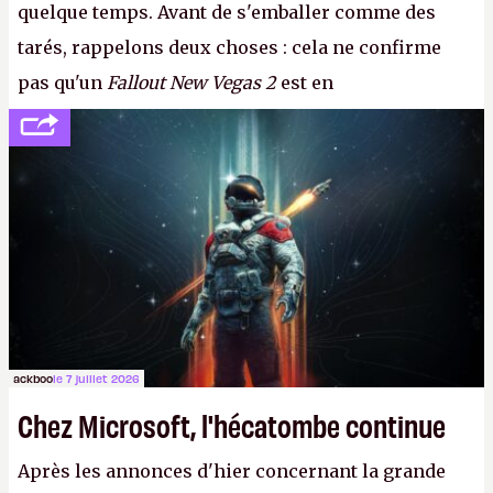
quelque temps. Avant de s'emballer comme des
tarés, rappelons deux choses : cela ne confirme
pas qu'un
Fallout New Vegas 2
est en
développement (pour ce que l'on sait, ils bossent
peut-être sur
Fallout Football
ou
Fallout vs. Les
Lapins Crétins)
et l'Obsidian d'aujourd'hui n'est plus
le même studio qu'il y a 15 ans. Mais bon, OK, on
peut commencer à fantasmer.
A.
ackboo
le 7 juillet 2026
Chez Microsoft, l'hécatombe continue
Après les annonces d'hier concernant la grande