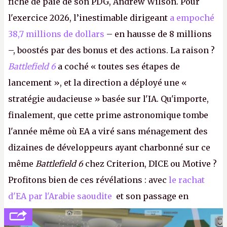
fiche de paie de son PDG, Andrew Wilson. Pour
l'exercice 2026, l’inestimable dirigeant
a empoché
38,7 millions de dollars
– en hausse de 8 millions
–, boostés par des bonus et des actions. La raison ?
Battlefield 6
a coché « toutes ses étapes de
lancement », et la direction a déployé une «
stratégie audacieuse » basée sur l'IA. Qu'importe,
finalement, que cette prime astronomique tombe
l'année même où EA a viré sans ménagement des
dizaines de développeurs ayant charbonné sur ce
même
Battlefield 6
chez Criterion, DICE ou Motive ?
Profitons bien de ces révélations : avec
le rachat
d'EA par l'Arabie saoudite
et son passage en
société privée, l'éditeur n'aura bientôt plus