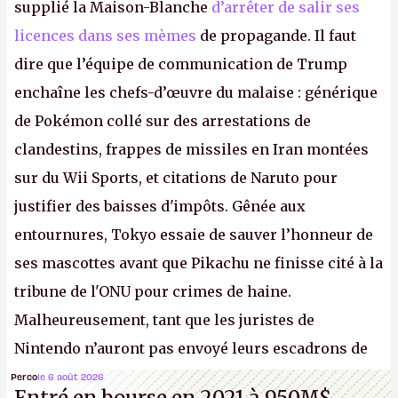
supplié la Maison-Blanche
d’arrêter de salir ses
licences dans ses mèmes
de propagande. Il faut
dire que l’équipe de communication de Trump
enchaîne les chefs-d’œuvre du malaise : générique
de Pokémon collé sur des arrestations de
clandestins, frappes de missiles en Iran montées
sur du Wii Sports, et citations de Naruto pour
justifier des baisses d'impôts. Gênée aux
entournures, Tokyo essaie de sauver l’honneur de
ses mascottes avant que Pikachu ne finisse cité à la
tribune de l'ONU pour crimes de haine.
Malheureusement, tant que les juristes de
Nintendo n’auront pas envoyé leurs escadrons de
la mort judiciaires pour distribuer du
copyright
Perco
le 6 août 2026