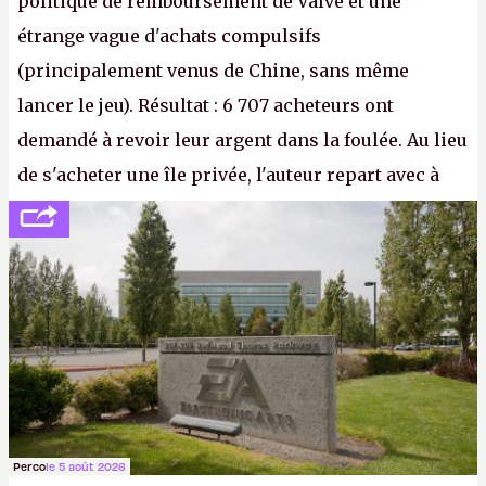
politique de remboursement de Valve et une
étrange vague d'achats compulsifs
(principalement venus de Chine, sans même
lancer le jeu). Résultat : 6 707 acheteurs ont
demandé à revoir leur argent dans la foulée. Au lieu
de s'acheter une île privée, l'auteur repart avec à
peine 2 000 dollars en poche. C'est toujours plus
cher payé que le temps passé à développer, mais ça
apprendra aux petits malins qu'on ne braque pas
Gabe Newell aussi facilement.
P.
Perco
le 5 août 2026