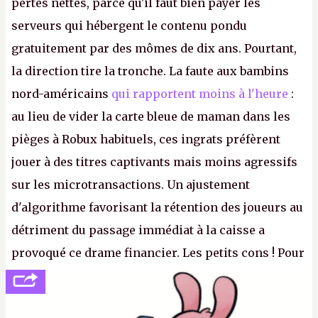
pertes nettes, parce qu'il faut bien payer les
serveurs qui hébergent le contenu pondu
gratuitement par des mômes de dix ans. Pourtant,
la direction tire la tronche. La faute aux bambins
nord-américains
qui rapportent moins à l'heure
:
au lieu de vider la carte bleue de maman dans les
pièges à Robux habituels, ces ingrats préfèrent
jouer à des titres captivants mais moins agressifs
sur les microtransactions. Un ajustement
d'algorithme favorisant la rétention des joueurs au
détriment du passage immédiat à la caisse a
provoqué ce drame financier. Les petits cons ! Pour
se consoler, le PDG David Baszucki peut compter
sur le déblocage du jeu en Russie et l'explosion des