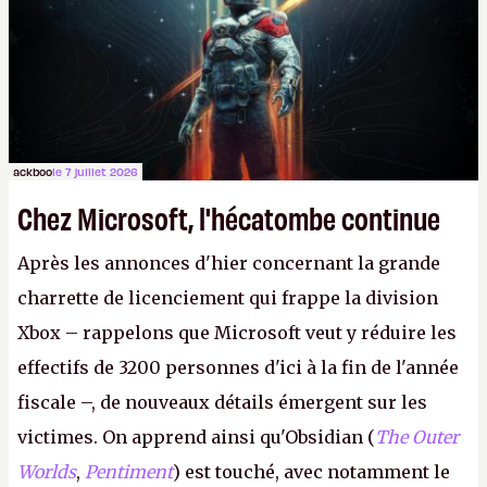
le même studio qu'il y a 15 ans. Mais bon, OK, on
peut commencer à fantasmer.
A.
ackboo
le 7 juillet 2026
Chez Microsoft, l'hécatombe continue
Après les annonces d'hier concernant la grande
charrette de licenciement qui frappe la division
Xbox – rappelons que Microsoft veut y réduire les
effectifs de 3200 personnes d'ici à la fin de l'année
fiscale –, de nouveaux détails émergent sur les
victimes. On apprend ainsi qu'Obsidian (
The Outer
Worlds
,
Pentiment
) est touché, avec notamment le