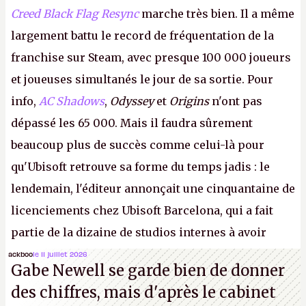
Creed Black Flag Resync
marche très bien. Il a même
largement battu le record de fréquentation de la
franchise sur Steam, avec presque 100 000 joueurs
et joueuses simultanés le jour de sa sortie. Pour
info,
AC Shadows
,
Odyssey
et
Origins
n'ont pas
dépassé les 65 000. Mais il faudra sûrement
beaucoup plus de succès comme celui-là pour
qu'Ubisoft retrouve sa forme du temps jadis : le
lendemain, l'éditeur annonçait une cinquantaine de
licenciements chez Ubisoft Barcelona, qui a fait
partie de la dizaine de studios internes à avoir
travaillé sur cet
Assassin's Creed
sous la direction
ackboo
le 11 juillet 2026
Gabe Newell se garde bien de donner
d'Ubisoft Singapour.
A.
des chiffres, mais d'après le cabinet