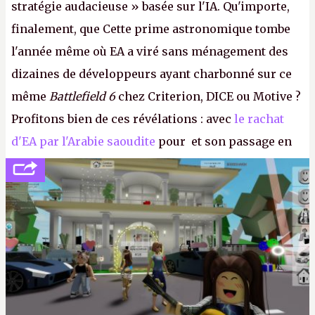
stratégie audacieuse » basée sur l'IA. Qu'importe,
finalement, que Cette prime astronomique tombe
l'année même où EA a viré sans ménagement des
dizaines de développeurs ayant charbonné sur ce
même
Battlefield 6
chez Criterion, DICE ou Motive ?
Profitons bien de ces révélations : avec
le rachat
d'EA par l'Arabie saoudite
pour et son passage en
société privée, l'éditeur n'aura bientôt plus
l'obligation de publier ses bilans. Encore une
victoire pour la transparence.
P.