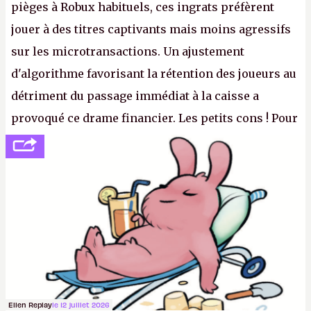
pièges à Robux habituels, ces ingrats préfèrent
jouer à des titres captivants mais moins agressifs
sur les microtransactions. Un ajustement
d'algorithme favorisant la rétention des joueurs au
détriment du passage immédiat à la caisse a
provoqué ce drame financier. Les petits cons ! Pour
se consoler, le PDG David Baszucki peut compter
sur le déblocage du jeu en Russie et l'explosion des
joueurs majeurs (+32 %). L'avenir appartient donc
aux adultes, qui ne sont jamais que des enfants
avec du pouvoir d'achat.
P.
Ellen Replay
le 12 juillet 2026