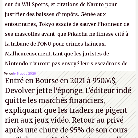
sur du Wii Sports, et citations de Naruto pour
justifier des baisses d'impôts. Gênée aux
entournures, Tokyo essaie de sauver l’honneur de
ses mascottes avant que Pikachu ne finisse cité à
la tribune de l'ONU pour crimes haineux.
Malheureusement, tant que les juristes de
Nintendo n’auront pas envoyé leurs escadrons de
la mort judiciaires pour distribuer du copyright
Perco
le 6 août 2026
Entré en Bourse en 2021 à 950M$,
strike à tour de bras, l'Oncle Sam continuera
Devolver jette l'éponge. L'éditeur indé
d'étaler sa confiture intellectuelle sur vos
quitte les marchés financiers,
souvenirs d'enfance.
P.
expliquant que les traders ne pigent
rien aux jeux vidéo. Retour au privé
après une chute de 95% de son cours