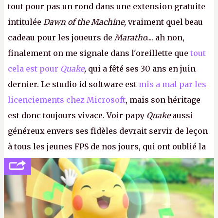
tout pour pas un rond dans une extension gratuite
intitulée
Dawn of the Machine,
vraiment quel beau
cadeau pour les joueurs de
Maratho
.... ah non,
finalement on me signale dans l'oreillette que
tout
cela est pour
Quake
,
qui a fêté ses 30 ans en juin
dernier. Le studio id software est
mis a mal par les
licenciements chez Microsoft
, mais son héritage
est donc toujours vivace. Voir papy
Quake
aussi
généreux envers ses fidèles devrait servir de leçon
à tous les jeunes FPS de nos jours, qui ont oublié la
politesse et le respect envers leurs joueurs et les
anciens. Il leur faudrait une bonne guerre des
consoles à ces petits cons !
P.