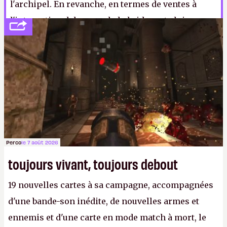
l'archipel. En revanche, en termes de ventes à
l'international, la console hybride reste loin
derrière sa grande sœur, avec 57 millions de
consoles vendues, contre 100 millions pour la
Wii.
N.M.
Perco
le 7 août 2026
toujours vivant, toujours debout
19 nouvelles cartes à sa campagne, accompagnées
d'une bande-son inédite, de nouvelles armes et
ennemis et d'une carte en mode match à mort, le