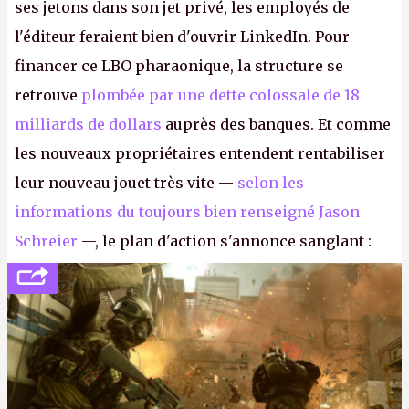
ses jetons dans son jet privé, les employés de
l'éditeur feraient bien d'ouvrir LinkedIn. Pour
financer ce LBO pharaonique, la structure se
retrouve
plombée par une dette colossale de 18
milliards de dollars
auprès des banques. Et comme
les nouveaux propriétaires entendent rentabiliser
leur nouveau jouet très vite —
selon les
informations du toujours bien renseigné Jason
Schreier
—, le plan d'action s'annonce sanglant :
réductions de coûts drastiques, fermetures de
studios et licenciements massifs. En gros, essorer
FC
et
Battlefield
, puis virer le reste.
P.