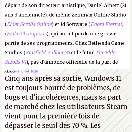
départ de son directeur artistique, Daniel Alpert (21
ans d'ancienneté), de même Zenimax Online Studio
(
Elder Scrolls Online
) et id Software (
Doom Eternal
,
Quake Champions
), qui aurait perdu une grosse
partie de ses programmeurs. Chez Bethesda Game
Studios (
Starfield
,
Fallout 76
et le futur
The Elder
Scrolls VI
), pas d'annonce officielle de la part de
Microsoft, mais le syndicat des employés confirme
ackboo
le 6 juillet 2026
Cinq ans après sa sortie, Windows 11
de nombreux licenciements.
A.
est toujours bourré de problèmes, de
bugs et d'incohérences, mais sa part
de marché chez les utilisateurs Steam
vient pour la première fois de
dépasser le seuil des 70 %. Les