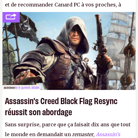
et de recommander Canard PC à vos proches, à
votre famille et aux inconnus que vous croisez
dans la rue. Bon été à tous ! –
ER.
ackboo
le 11 juillet 2026
Assassin's Creed Black Flag Resync
réussit son abordage
Sans surprise, parce que ça faisait dix ans que tout
le monde en demandait un
remaster
,
Assassin's