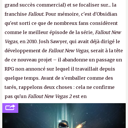
grand succès commercial) et se focaliser sur... la
franchise
Fallout.
Pour mémoire, c'est d'Obsidian
qu'est sorti ce que de nombreux fans considèrent
comme le meilleur épisode de la série,
Fallout New
Vegas
, en 2010. Josh Sawyer, qui avait déjà dirigé le
développement de
Fallout New Vegas
, serait à la tête
de ce nouveau projet – il abandonne un passage un
RPG non annoncé sur lequel il travaillait depuis
quelque temps. Avant de s'emballer comme des
tarés, rappelons deux choses : cela ne confirme
pas qu'un
Fallout New Vegas 2
est en
développement (pour ce que l'on sait, ils bossent
peut-être sur
Fallout Football
ou
Fallout vs. Les
Lapins Crétins)
et l'Obsidian d'aujourd'hui n'est plus