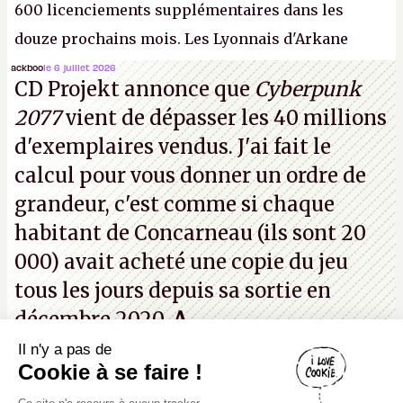
600 licenciements supplémentaires dans les
douze prochains mois. Les Lyonnais d'Arkane
(Dishonored,
Deathloop
) pourraient faire partie des
ackboo
le 6 juillet 2026
CD Projekt annonce que
Cyberpunk
prochaines victimes, puisque Microsoft a confirmé
2077
vient de dépasser les 40 millions
vouloir se séparer du studio.
A.
d'exemplaires vendus. J'ai fait le
calcul pour vous donner un ordre de
grandeur, c'est comme si chaque
habitant de Concarneau (ils sont 20
000) avait acheté une copie du jeu
tous les jours depuis sa sortie en
décembre 2020.
A.
Il n'y a pas de
Canard PC
Cookie à se faire !
Kiosque numérique