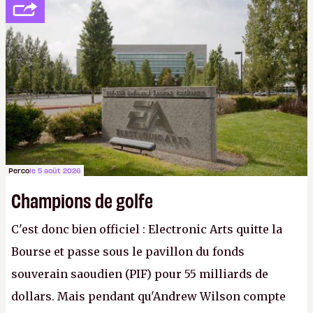
peine 2 000 dollars en poche. C'est toujours plus
cher payé que le temps passé à dev, mais ça
apprendra aux petits malins qu'on ne braque pas
Gabe Newell aussi facilement.
P.
Perco
le 5 août 2026
Champions de golfe
C'est donc bien officiel : Electronic Arts quitte la
Bourse et passe sous le pavillon du fonds
souverain saoudien (PIF) pour 55 milliards de
dollars. Mais pendant qu'Andrew Wilson compte