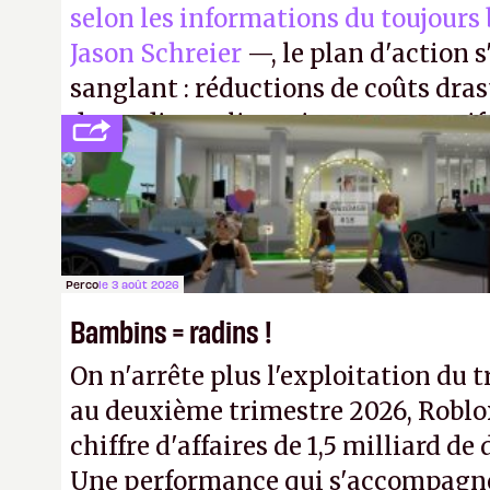
selon les informations du toujours
Jason Schreier
—, le plan d'action 
sanglant : réductions de coûts dra
de studios et licenciements massifs
FC
et
Battlefield
, puis virer le reste.
Perco
le 3 août 2026
Bambins = radins !
On n'arrête plus l'exploitation du t
au deuxième trimestre 2026, Roblo
chiffre d'affaires de 1,5 milliard de 
Une performance qui s'accompagn