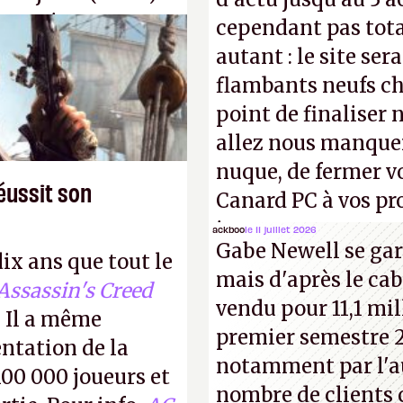
s, qui ne sont
cependant pas tot
voir d'achat.
P.
autant : le site ser
flambants neufs ch
point de finaliser 
allez nous manquer
nuque, de fermer v
éussit son
Canard PC à vos pro
inconnus que vous c
ackboo
le 11 juillet 2026
Gabe Newell se gar
! –
ER.
dix ans que tout le
mais d'après le cab
Assassin's Creed
vendu pour 11,1 mill
 Il a même
premier semestre 2
entation de la
notamment par l'a
100 000 joueurs et
nombre de clients 