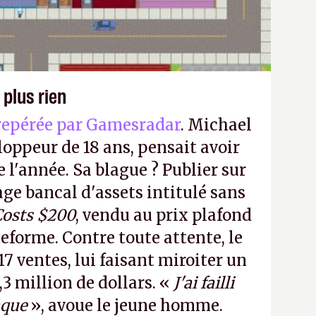
 plus rien
repérée par Gamesradar
. Michael
loppeur de 18 ans, pensait avoir
e l'année. Sa blague ? Publier sur
e bancal d'assets intitulé sans
Costs $200
, vendu au prix plafond
teforme. Contre toute attente, le
17 ventes, lui faisant miroiter un
,3 million de dollars. «
J'ai failli
aque
», avoue le jeune homme.