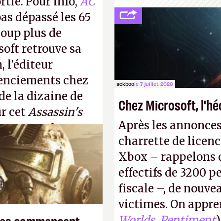
rtie. Pour info,
AC
as dépassé les 65
coup plus de
oft retrouve sa
, l'éditeur
cenciements chez
ackboo
le 7 juillet 2026
 de la dizaine de
Chez Microsoft, l'h
ur cet
Assassin's
Après les annonces
ingapour.
A.
charrette de licenc
Xbox – rappelons q
effectifs de 3200 pe
fiscale –, de nouve
victimes. On appre
smes commencent
Worlds
,
Pentiment