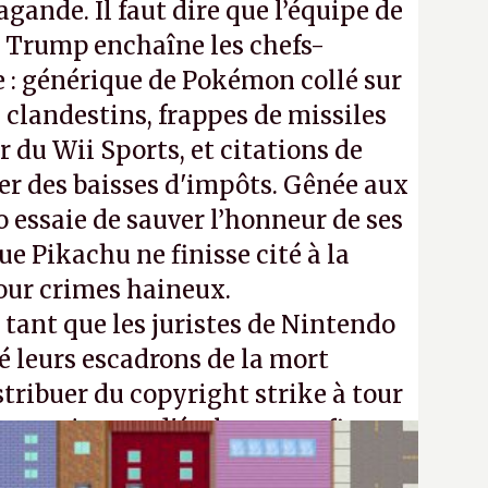
gande. Il faut dire que l’équipe de
Trump enchaîne les chefs-
 : générique de Pokémon collé sur
 clandestins, frappes de missiles
 du Wii Sports, et citations de
ier des baisses d'impôts. Gênée aux
 essaie de sauver l’honneur de ses
e Pikachu ne finisse cité à la
our crimes haineux.
ant que les juristes de Nintendo
é leurs escadrons de la mort
stribuer du copyright strike à tour
m continuera d'étaler sa confiture
vos souvenirs d'enfance.
P.