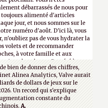
alement débarrassés de nous pour
a toujours alimenté d'articles
aque jour, et nous sommes sur le
notre numéro d'août. D'ici là, vous
, n'oubliez pas de vous hydrater la
os volets et de recommander
ches, à votre famille et aux
roisez dans la rue. Bon été à tous
de bien de donner des chiffres,
inet Alinea Analytics, Valve aurait
iards de dollars de jeux sur le
026. Un record qui s'explique
ugmentation constante du
chinois.
A.