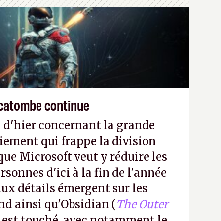
écatombe continue
 d'hier concernant la grande
iement qui frappe la division
ue Microsoft veut y réduire les
rsonnes d'ici à la fin de l'année
aux détails émergent sur les
nd ainsi qu'Obsidian (
The Outer
) est touché, avec notamment le