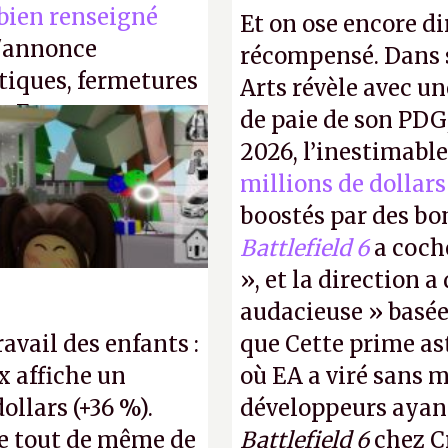
 bien renseigné
Et on ose encore di
s'annonce
récompensé. Dans s
stiques, fermetures
Arts révèle avec un
. En gros, essorer
de paie de son PDG
P.
2026, l’inestimabl
millions de dollars
boostés par des bon
Battlefield 6
a coch
», et la direction 
audacieuse » basée 
ravail des enfants :
que Cette prime a
x affiche un
où EA a viré sans 
dollars (+36 %).
développeurs ayan
e tout de même de
Battlefield 6
chez Cr