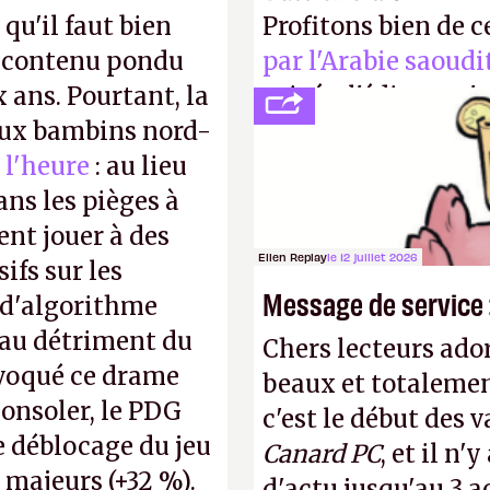
 qu'il faut bien
Profitons bien de c
e contenu pondu
par l'Arabie saoudi
ans. Pourtant, la
privée, l'éditeur n'
 aux bambins nord-
publier ses bilans.
 l'heure
: au lieu
transparence.
P.
ns les pièges à
ent jouer à des
Ellen Replay
le 12 juillet 2026
ifs sur les
Message de service :
 d'algorithme
s au détriment du
Chers lecteurs ador
ovoqué ce drame
beaux et totalemen
consoler, le PDG
c'est le début des 
e déblocage du jeu
Canard PC
, et il n
 majeurs (+32 %).
d'actu jusqu'au 3 a