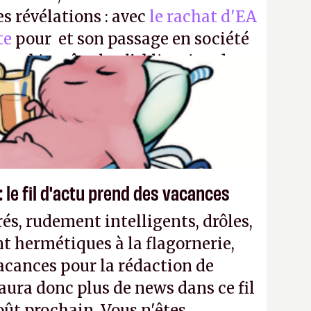
es révélations : avec
le rachat d'EA
te
pour et son passage en société
aura bientôt plus l'obligation de
 Encore une victoire pour la
 le fil d'actu prend des vacances
és, rudement intelligents, drôles,
t hermétiques à la flagornerie,
vacances pour la rédaction de
'y aura donc plus de news dans ce fil
oût prochain. Vous n'êtes