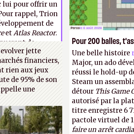
 lui pour offrir un
Pour rappel, Trion
développement de
Perco
le 6 août 2026
ce
et
Atlas Reactor
.
Pour 200 balles, t'as
inueront de
evolver jette
ient permettre à
Une belle histoire
marchés financiers,
 plus
.
Major, un ado déve
t rien aux jeux
réussi le hold-up d
hute de 95% de son
Steam un assemblag
 appelle une
détour
This Game 
autorisé par la pla
titre enregistre 6 7
pactole virtuel de 1
faire un arrêt cardi