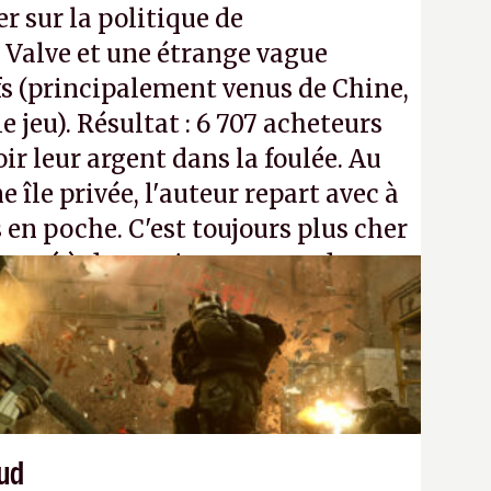
r sur la politique de
Valve et une étrange vague
s (principalement venus de Chine,
 jeu). Résultat : 6 707 acheteurs
r leur argent dans la foulée. Au
e île privée, l'auteur repart avec à
 en poche. C'est toujours plus cher
passé à dev, mais ça apprendra aux
n ne braque pas Gabe Newell aussi
aud