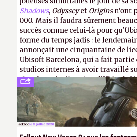
joueuses simultanés le jour de sa so
Shadows
,
Odyssey
et
Origins
n'ont p
000. Mais il faudra sûrement beau
succès comme celui-là pour qu'Ubis
forme du temps jadis : le lendemain
annonçait une cinquantaine de li
Ubisoft Barcelona, qui a fait partie
studios internes à avoir travaillé s
Creed
sous la direction d'Ubisoft S
ackboo
le 9 juillet 2026
Fallout New Vegas 2 : que les fanta