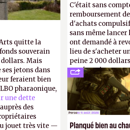
C'était sans compte
remboursement de 
d'achats compulsif
sans même lancer le
 Arts quitte la
ont demandé à revoi
 fonds souverain
lieu de s'acheter un
 dollars. Mais
peine 2 000 dollars
ses jetons dans
payé que le temps 
eur feraient bien
petits malins qu'o
e LBO pharaonique,
facilement.
P.
r une dette
auprès des
Perco
le 4 août 2026
opriétaires
Planqué bien au ch
u jouet très vite —