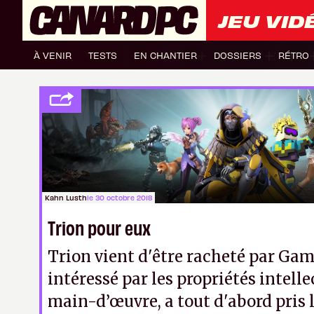
JEU VID
À VENIR
TESTS
EN CHANTIER
DOSSIERS
RÉTRO
Kahn Lusth
le 30 octobre 2018
Trion pour eux
Trion vient d'être racheté par Gam
intéressé par les propriétés intelle
main-d’œuvre, a tout d'abord pris l