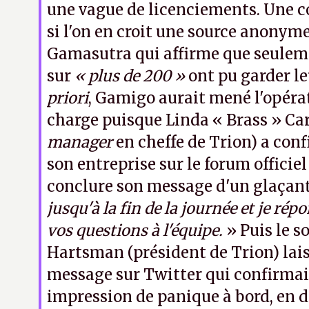
une vague de licenciements. Une co
si l'on en croit une source anonyme
Gamasutra qui affirme que seulem
sur
« plus de 200 »
ont pu garder l
priori
, Gamigo aurait mené l'opéra
charge puisque Linda « Brass » Car
manager
en cheffe de Trion) a conf
son entreprise sur le forum officie
conclure son message d'un glaçant
jusqu'à la fin de la journée et je rép
vos questions à l'équipe.
» Puis le s
Hartsman (président de Trion) lais
message sur Twitter qui confirmai
impression de panique à bord, en