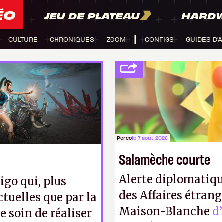
ÉO
JEU DE PLATEAU
HARD
CULTURE
CHRONIQUES
ZOOM
CONFIGS
GUIDES D'
Perco
le 7 août 2026
Salamèche courte
Alerte diplomatiqu
igo qui, plus
des Affaires étrang
ctuelles que par la
Maison-Blanche
d
e soin de réaliser