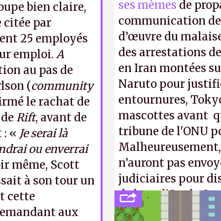
ses mèmes
de propa
upe bien claire,
communication de 
 citée par
d’œuvre du malaise
ent 25 employés
des arrestations de
eur emploi.
A
en Iran montées sur
tion au pas de
Naruto pour justif
lson (
community
entournures, Tokyo
irmé le rachat de
mascottes avant qu
l de
Rift
, avant de
tribune de l'ONU p
 : «
Je serai là
Malheureusement, t
ondrai ou enverrai
n’auront pas envoy
oir même, Scott
judiciaires pour di
sait à son tour un
de bras, l'Oncle Sa
t cette
intellectuelle sur 
 demandant aux