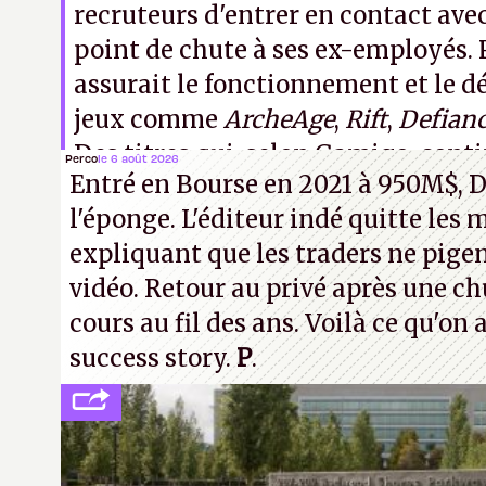
recruteurs d'entrer en contact avec
point de chute à ses ex-employés. 
assurait le fonctionnement et le 
jeux comme
ArcheAge
,
Rift
,
Defian
Des titres qui, selon Gamigo, cont
Perco
le 6 août 2026
Entré en Bourse en 2021 à 950M$, D
fonctionner normalement et devra
l'éponge. L'éditeur indé quitte les 
l'entreprise de se solidifier un peu
expliquant que les traders ne pigen
vidéo. Retour au privé après une c
cours au fil des ans. Voilà ce qu'on
success story.
P
.