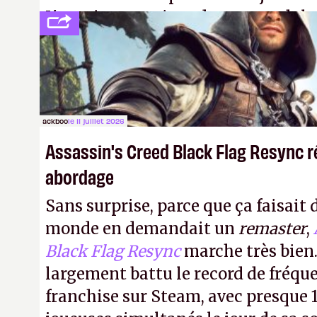
L'avenir appartient donc aux adulte
jamais que des enfants avec du pou
ackboo
le 11 juillet 2026
Assassin's Creed Black Flag Resync r
abordage
Sans surprise, parce que ça faisait 
monde en demandait un
remaster
,
Black Flag Resync
marche très bien.
largement battu le record de fréqu
franchise sur Steam, avec presque 