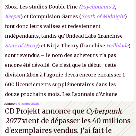
Xbox. Les studios Double Fine
(
Psychonauts 2
,
Keeper
) et Compulsion Games (
South of Midnight
)
font donc leurs valises et redeviennent
indépendants, tandis qu'Undead Labs (franchise
State of Decay
) et Ninja Theory (franchise
Hellblade
)
sont revendus – le nom des acheteurs n'a pas
encore été dévoilé. Ce n'est que le début : cette
division Xbox à l'agonie devra encore encaisser 1
600 licenciements supplémentaires dans les
douze prochains mois. Les Lyonnais d'Arkane
(Dishonored,
Deathloop
) pourraient faire partie des
ackboo
le 6 juillet 2026
CD Projekt annonce que
Cyberpunk
prochaines victimes, puisque Microsoft a confirmé
2077
vient de dépasser les 40 millions
vouloir se séparer du studio.
A.
d'exemplaires vendus. J'ai fait le