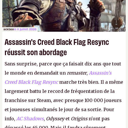
ackboo
le 11 juillet 2026
Assassin's Creed Black Flag Resync
réussit son abordage
Sans surprise, parce que ça faisait dix ans que tout
le monde en demandait un
remaster
,
Assassin's
Creed Black Flag Resync
marche très bien. Il a même
largement battu le record de fréquentation de la
franchise sur Steam, avec presque 100 000 joueurs
et joueuses simultanés le jour de sa sortie. Pour
info,
AC Shadows
,
Odyssey
et
Origins
n'ont pas
dépassé les 65 000. Mais il faudra sûrement