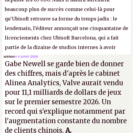
beaucoup plus de succès comme celui-là pour
qu'Ubisoft retrouve sa forme du temps jadis : le
lendemain, l'éditeur annonçait une cinquantaine de
licenciements chez Ubisoft Barcelona, qui a fait
partie de la dizaine de studios internes à avoir
travaillé sur cet
Assassin's Creed
sous la direction
ackboo
le 11 juillet 2026
Gabe Newell se garde bien de donner
d'Ubisoft Singapour.
A.
des chiffres, mais d'après le cabinet
Alinea Analytics, Valve aurait vendu
pour 11,1 milliards de dollars de jeux
sur le premier semestre 2026. Un
record qui s'explique notamment par
l'augmentation constante du nombre
de clients chinois.
A.