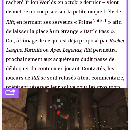
racheté Trion Worlds en octobre dernier – vient
de mettre un coup sec sur la petite nuque frêle de
Note : 1
Rift
, en fermant ses serveurs « Prime
» afin
de laisser la place à un étrange « Battle Pass ».
Oui, à l'image de ce qui est déjà proposé par
Rocket
League
,
Fortnite
ou
Apex Legends
,
Rift
permettra
prochainement aux acquéreurs dudit passe de
débloquer du contenu en jouant. Contactés, les
joueurs de
Rift
se sont refusés à tout commentaire,
préférant réserver leur salive pour les gros mots
qu'ils envoient quotidiennement à Gamigo depuis
cette annonce
.
Note 1 : Le nom donné à leurs serveurs progression.