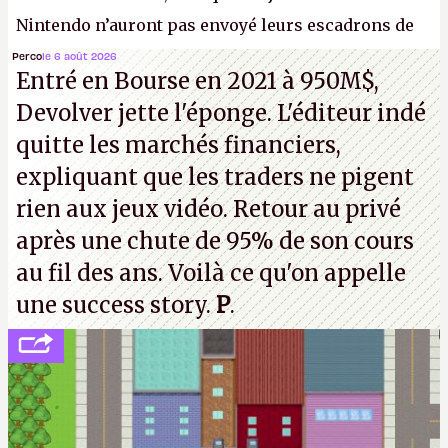
Nintendo n’auront pas envoyé leurs escadrons de
la mort judiciaires pour distribuer du copyright
Perco
le 6 août 2026
Entré en Bourse en 2021 à 950M$,
strike à tour de bras, l'Oncle Sam continuera
Devolver jette l'éponge. L'éditeur indé
d'étaler sa confiture intellectuelle sur vos
quitte les marchés financiers,
souvenirs d'enfance.
P.
expliquant que les traders ne pigent
rien aux jeux vidéo. Retour au privé
après une chute de 95% de son cours
au fil des ans. Voilà ce qu'on appelle
une success story.
P
.