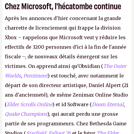
Chez Microsoft, l'hécatombe continue
Après les annonces d'hier concernant la grande
charrette de licenciement qui frappe la division
Xbox – rappelons que Microsoft veut y réduire les
effectifs de 3200 personnes d'ici à la fin de l'année
fiscale –, de nouveaux détails émergent sur les
victimes. On apprend ainsi qu'Obsidian (
The Outer
Worlds
,
Pentiment
) est touché, avec notamment le
départ de son directeur artistique, Daniel Alpert (21
ans d'ancienneté), de même Zenimax Online Studio
(
Elder Scrolls Online
) et id Software (
Doom Eternal
,
Quake Champions
), qui aurait perdu une grosse
partie de ses programmeurs. Chez Bethesda Game
Studios (
Starfield
,
Fallout 76
et le futur
The Elder