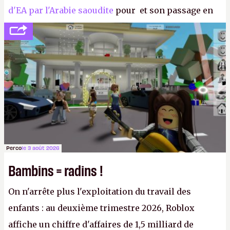
d'EA par l'Arabie saoudite
pour et son passage en
société privée, l'éditeur n'aura bientôt plus
l'obligation de publier ses bilans. Encore une
victoire pour la transparence.
P.
Perco
le 3 août 2026
Bambins = radins !
On n'arrête plus l'exploitation du travail des
enfants : au deuxième trimestre 2026, Roblox
affiche un chiffre d'affaires de 1,5 milliard de