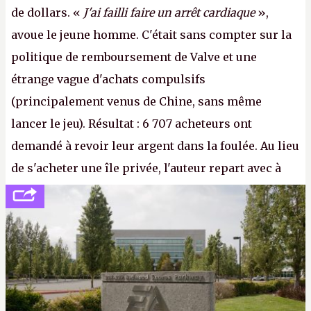
de dollars. «
J'ai failli faire un arrêt cardiaque
»,
avoue le jeune homme. C'était sans compter sur la
politique de remboursement de Valve et une
étrange vague d'achats compulsifs
(principalement venus de Chine, sans même
lancer le jeu). Résultat : 6 707 acheteurs ont
demandé à revoir leur argent dans la foulée. Au lieu
de s'acheter une île privée, l'auteur repart avec à
peine 2 000 dollars en poche. C'est toujours plus
cher payé que le temps passé à dev, mais ça
apprendra aux petits malins qu'on ne braque pas
Gabe Newell aussi facilement.
P.