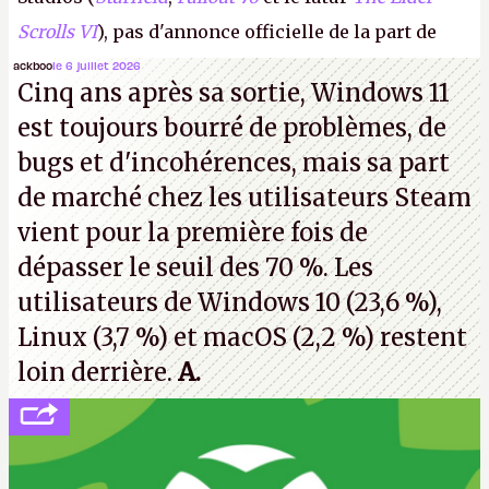
Scrolls VI
), pas d'annonce officielle de la part de
Microsoft, mais le syndicat des employés confirme
ackboo
le 6 juillet 2026
Cinq ans après sa sortie, Windows 11
de nombreux licenciements.
A.
est toujours bourré de problèmes, de
bugs et d'incohérences, mais sa part
de marché chez les utilisateurs Steam
vient pour la première fois de
dépasser le seuil des 70 %. Les
utilisateurs de Windows 10 (23,6 %),
Linux (3,7 %) et macOS (2,2 %) restent
loin derrière.
A.