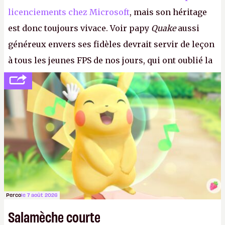
licenciements chez Microsoft
, mais son héritage
est donc toujours vivace. Voir papy
Quake
aussi
généreux envers ses fidèles devrait servir de leçon
à tous les jeunes FPS de nos jours, qui ont oublié la
politesse et le respect envers leurs joueurs et les
anciens. Il leur faudrait une bonne guerre des
consoles à ces petits cons !
P.
Perco
le 7 août 2026
Salamèche courte