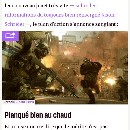
leur nouveau jouet très vite —
selon les
informations du toujours bien renseigné Jason
Schreier
—, le plan d'action s'annonce sanglant :
réductions de coûts drastiques, fermetures de
studios et licenciements massifs. En gros, essorer
FC
et
Battlefield
, puis virer le reste.
P.
Perco
le 4 août 2026
Planqué bien au chaud
Et on ose encore dire que le mérite n'est pas