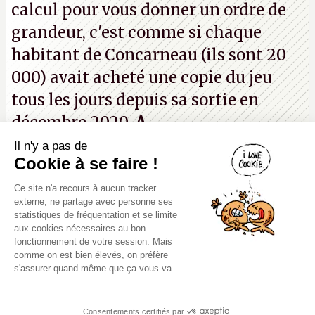
calcul pour vous donner un ordre de
grandeur, c'est comme si chaque
habitant de Concarneau (ils sont 20
000) avait acheté une copie du jeu
tous les jours depuis sa sortie en
décembre 2020.
A.
Il n'y a pas de
Canard PC
Cookie à se faire !
Kiosque numérique
Ce site n'a recours à aucun tracker
Boutique
externe, ne partage avec personne ses
statistiques de fréquentation et se limite
aux cookies nécessaires au bon
fonctionnement de votre session. Mais
comme on est bien élevés, on préfère
s'assurer quand même que ça vous va.
Mentions légales, CGU,
Copyright 2000-2980 (au moins on est
RGPD
peinards), Canard PC. Editeur Presse
Consentements certifiés par
Non-Stop. Tous droits réservés.