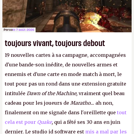
Perco
le 7 août 2026
toujours vivant, toujours debout
19 nouvelles cartes à sa campagne, accompagnées
d'une bande-son inédite, de nouvelles armes et
ennemis et d'une carte en mode match à mort, le
tout pour pas un rond dans une extension gratuite
intitulée
Dawn of the Machine,
vraiment quel beau
cadeau pour les joueurs de
Maratho
.... ah non,
finalement on me signale dans l'oreillette que
tout
cela est pour
Quake
,
qui a fêté ses 30 ans en juin
dernier. Le studio id software est
mis a mal par les