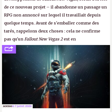
de ce nouveau projet – il abandonne un passage un
RPG non annoncé sur lequel il travaillait depuis
quelque temps. Avant de s'emballer comme des
tarés, rappelons deux choses : cela ne confirme
pas qu'un
Fallout New Vegas 2
est en
développement (pour ce que l'on sait, ils bossent
peut-être sur
Fallout Football
ou
Fallout vs. Les
Lapins Crétins)
et l'Obsidian d'aujourd'hui n'est plus
le même studio qu'il y a 15 ans. Mais bon, OK, on
peut commencer à fantasmer.
A.
ackboo
le 7 juillet 2026