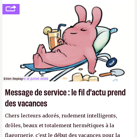
se consoler, le PDG David Baszucki peut compter
sur le déblocage du jeu en Russie et l'explosion des
joueurs majeurs (+32 %). L'avenir appartient donc
aux adultes, qui ne sont jamais que des enfants
avec du pouvoir d'achat.
P.
Ellen Replay
le 12 juillet 2026
Message de service : le fil d'actu prend
des vacances
Chers lecteurs adorés, rudement intelligents,
drôles, beaux et totalement hermétiques à la
flagornerie, c'est le début des vacances pour la