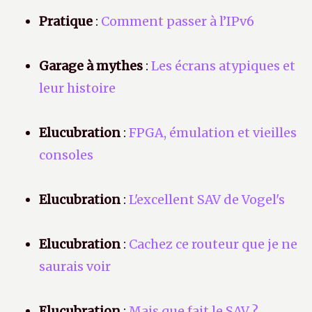
Pratique
:
Comment passer à l’IPv6
Garage à mythes
:
Les écrans atypiques et
leur histoire
Elucubration
:
FPGA, émulation et vieilles
consoles
Elucubration
:
L'excellent SAV de Vogel's
Elucubration
:
Cachez ce routeur que je ne
saurais voir
Elucubration
:
Mais que fait le SAV ?