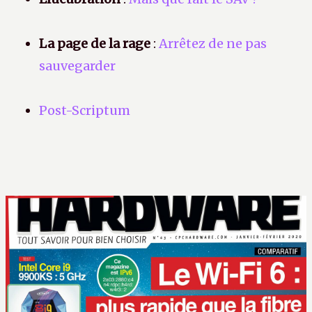
La page de la rage
:
Arrêtez de ne pas
sauvegarder
Post-Scriptum