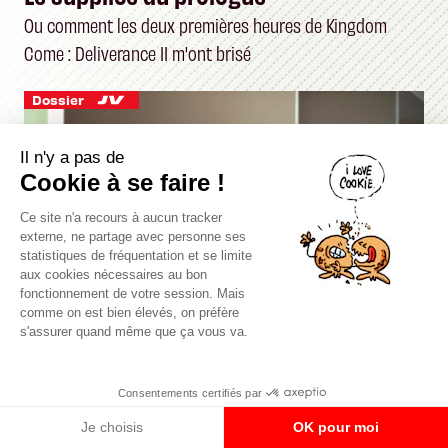
Ou comment les deux premières heures de Kingdom
Come : Deliverance II m'ont brisé
Dossier
Il n'y a pas de
Cookie à se faire !
Ce site n'a recours à aucun tracker
externe, ne partage avec personne ses
statistiques de fréquentation et se limite
aux cookies nécessaires au bon
fonctionnement de votre session. Mais
comme on est bien élevés, on préfère
s'assurer quand même que ça vous va.
Compteurs Linky
ackboo
le 13 mars 2019
Linky aux rayons X
« Mais pourquoi vos jeux ont-ils des
Consentements certifiés par
Analyse technique sous le capot
Compteurs Linky (7/7)
Des craintes côté "santé" ?
Je choisis
OK pour moi
défauts ? »
La vie privée en question