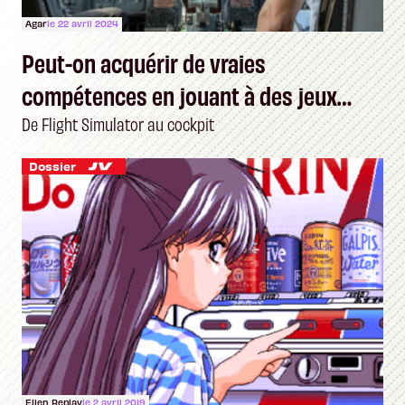
Agar
le 22 avril 2024
Peut-on acquérir de vraies
compétences en jouant à des jeux
vidéo ?
De Flight Simulator au cockpit
Dossier
Ellen Replay
le 2 avril 2019