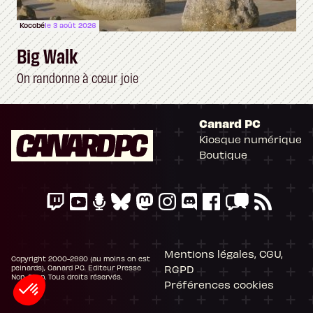
Kocobé
le 3 août 2026
Big Walk
On randonne à cœur joie
Canard PC
Kiosque numérique
Boutique
Mentions légales, CGU,
Copyright 2000-2980 (au moins on est
RGPD
peinards), Canard PC. Editeur Presse
Non-Stop. Tous droits réservés.
Préférences cookies