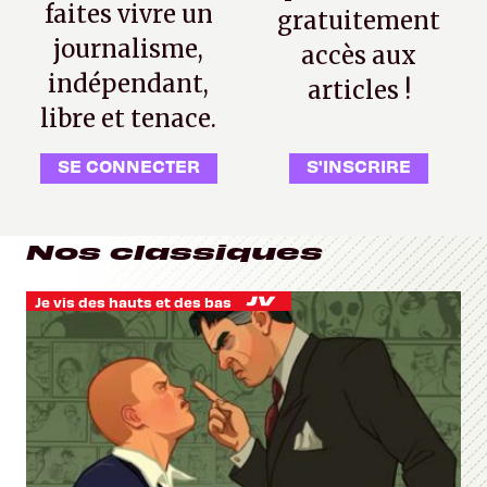
faites vivre un
gratuitement
journalisme,
accès aux
indépendant,
articles !
libre et tenace.
SE CONNECTER
S'INSCRIRE
Nos classiques
Je vis des hauts et des bas