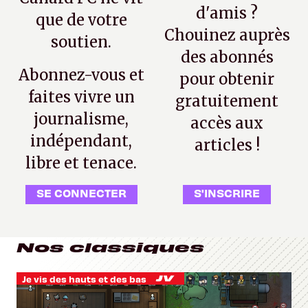
d'amis ?
que de votre
Chouinez auprès
soutien.
des abonnés
Abonnez-vous et
pour obtenir
faites vivre un
gratuitement
journalisme,
accès aux
indépendant,
articles !
libre et tenace.
SE CONNECTER
S'INSCRIRE
Nos classiques
Je vis des hauts et des bas