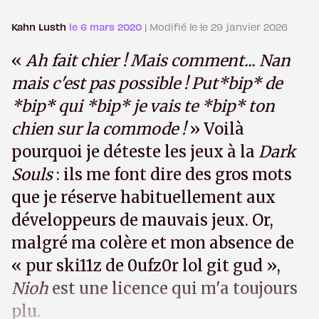
Kahn Lusth
le 6 mars 2020
| Modifié le le 29 janvier 2026
«
Ah fait chier ! Mais comment... Nan
mais c'est pas possible ! Put*bip* de
*bip* qui *bip* je vais te *bip* ton
chien sur la commode !
» Voilà
pourquoi je déteste les jeux à la
Dark
Souls
: ils me font dire des gros mots
que je réserve habituellement aux
développeurs de mauvais jeux. Or,
malgré ma colère et mon absence de
« pur ski11z de 0ufz0r lol git gud »,
Nioh
est une licence qui m'a toujours
plu.