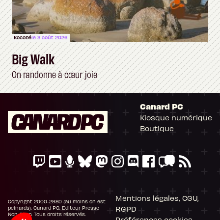
Kocobé
le 3 août 2026
Big Walk
On randonne à cœur joie
Canard PC
Kiosque numérique
Boutique
Mentions légales, CGU,
Copyright 2000-2980 (au moins on est
RGPD
peinards), Canard PC. Editeur Presse
Non-Stop. Tous droits réservés.
Préférences cookies