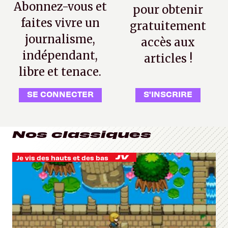
Abonnez-vous et
pour obtenir
faites vivre un
gratuitement
journalisme,
accès aux
indépendant,
articles !
libre et tenace.
SE CONNECTER
S'INSCRIRE
Nos classiques
Je vis des hauts et des bas