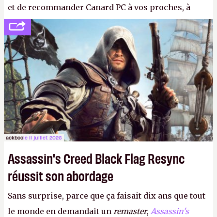
et de recommander Canard PC à vos proches, à
votre famille et aux inconnus que vous croisez
dans la rue. Bon été à tous ! –
ER.
ackboo
le 11 juillet 2026
Assassin's Creed Black Flag Resync
réussit son abordage
Sans surprise, parce que ça faisait dix ans que tout
le monde en demandait un
remaster
,
Assassin's