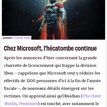
le même studio qu'il y a 15 ans. Mais bon, OK, on
peut commencer à fantasmer.
A.
ackboo
le 7 juillet 2026
Chez Microsoft, l'hécatombe continue
Après les annonces d'hier concernant la grande
charrette de licenciement qui frappe la division
Xbox – rappelons que Microsoft veut y réduire les
effectifs de 3200 personnes d'ici à la fin de l'année
fiscale –, de nouveaux détails émergent sur les
victimes. On apprend ainsi qu'Obsidian (
The Outer
Worlds
,
Pentiment
) est touché, avec notamment le