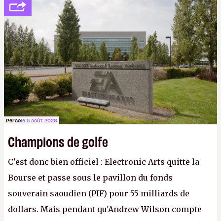
peine 2 000 dollars en poche. C'est toujours plus
cher payé que le temps passé à dev, mais ça
apprendra aux petits malins qu'on ne braque pas
Gabe Newell aussi facilement.
P.
Perco
le 5 août 2026
Champions de golfe
C'est donc bien officiel : Electronic Arts quitte la
Bourse et passe sous le pavillon du fonds
souverain saoudien (PIF) pour 55 milliards de
dollars. Mais pendant qu'Andrew Wilson compte