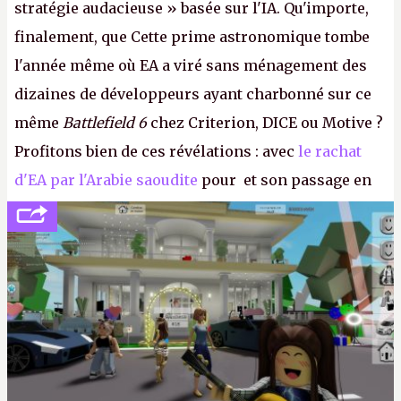
stratégie audacieuse » basée sur l'IA. Qu'importe,
finalement, que Cette prime astronomique tombe
l'année même où EA a viré sans ménagement des
dizaines de développeurs ayant charbonné sur ce
même
Battlefield 6
chez Criterion, DICE ou Motive ?
Profitons bien de ces révélations : avec
le rachat
d'EA par l'Arabie saoudite
pour et son passage en
société privée, l'éditeur n'aura bientôt plus
l'obligation de publier ses bilans. Encore une
victoire pour la transparence.
P.