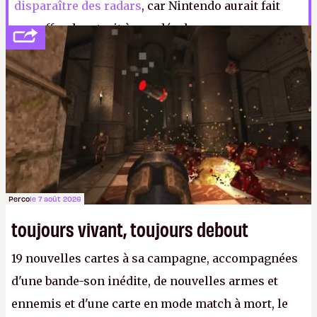
disparaître des radars
, car Nintendo aurait fait
une offre de retrait à son développeur,
manifestement acceptée. Le genre d’offre qu’on ne
refuse pas, semble-t-il. Quoi qu’il en soit : rayée.
K.
Perco
le 7 août 2026
toujours vivant, toujours debout
19 nouvelles cartes à sa campagne, accompagnées
d'une bande-son inédite, de nouvelles armes et
ennemis et d'une carte en mode match à mort, le