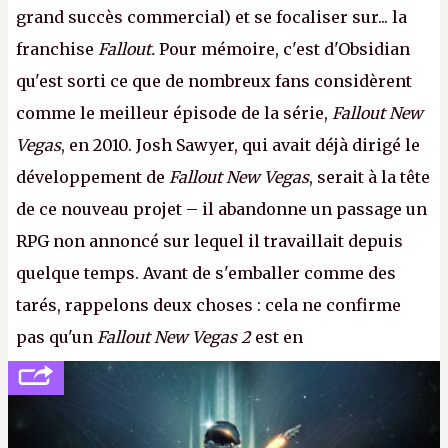
grand succès commercial) et se focaliser sur... la
franchise
Fallout.
Pour mémoire, c'est d'Obsidian
qu'est sorti ce que de nombreux fans considèrent
comme le meilleur épisode de la série,
Fallout New
Vegas
, en 2010. Josh Sawyer, qui avait déjà dirigé le
développement de
Fallout New Vegas
, serait à la tête
de ce nouveau projet – il abandonne un passage un
RPG non annoncé sur lequel il travaillait depuis
quelque temps. Avant de s'emballer comme des
tarés, rappelons deux choses : cela ne confirme
pas qu'un
Fallout New Vegas 2
est en
développement (pour ce que l'on sait, ils bossent
peut-être sur
Fallout Football
ou
Fallout vs. Les
Lapins Crétins)
et l'Obsidian d'aujourd'hui n'est plus