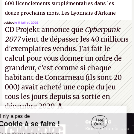
600 licenciements supplémentaires dans les
douze prochains mois. Les Lyonnais d'Arkane
(Dishonored,
Deathloop
) pourraient faire partie des
ackboo
le 6 juillet 2026
CD Projekt annonce que
Cyberpunk
prochaines victimes, puisque Microsoft a confirmé
2077
vient de dépasser les 40 millions
vouloir se séparer du studio.
A.
d'exemplaires vendus. J'ai fait le
calcul pour vous donner un ordre de
grandeur, c'est comme si chaque
habitant de Concarneau (ils sont 20
000) avait acheté une copie du jeu
tous les jours depuis sa sortie en
décembre 2020.
A.
Il n'y a pas de
Canard PC
Cookie à se faire !
Kiosque numérique