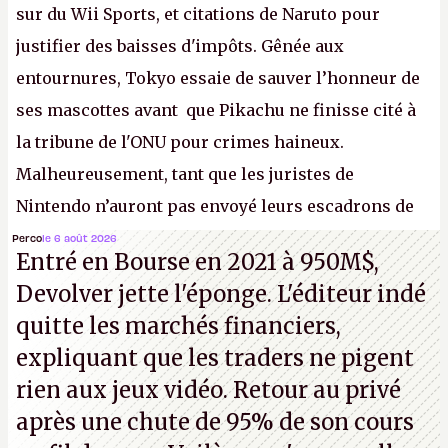
sur du Wii Sports, et citations de Naruto pour
justifier des baisses d'impôts. Gênée aux
entournures, Tokyo essaie de sauver l’honneur de
ses mascottes avant que Pikachu ne finisse cité à
la tribune de l'ONU pour crimes haineux.
Malheureusement, tant que les juristes de
Nintendo n’auront pas envoyé leurs escadrons de
la mort judiciaires pour distribuer du copyright
Perco
le 6 août 2026
Entré en Bourse en 2021 à 950M$,
strike à tour de bras, l'Oncle Sam continuera
Devolver jette l'éponge. L'éditeur indé
d'étaler sa confiture intellectuelle sur vos
quitte les marchés financiers,
souvenirs d'enfance.
P.
expliquant que les traders ne pigent
rien aux jeux vidéo. Retour au privé
après une chute de 95% de son cours