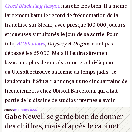
Creed Black Flag Resync
marche très bien. Il a même
largement battu le record de fréquentation de la
franchise sur Steam, avec presque 100 000 joueurs
et joueuses simultanés le jour de sa sortie. Pour
info,
AC Shadows
,
Odyssey
et
Origins
n'ont pas
dépassé les 65 000. Mais il faudra sûrement
beaucoup plus de succès comme celui-là pour
qu'Ubisoft retrouve sa forme du temps jadis : le
lendemain, l'éditeur annonçait une cinquantaine de
licenciements chez Ubisoft Barcelona, qui a fait
partie de la dizaine de studios internes à avoir
travaillé sur cet
Assassin's Creed
sous la direction
ackboo
le 11 juillet 2026
Gabe Newell se garde bien de donner
d'Ubisoft Singapour.
A.
des chiffres, mais d'après le cabinet