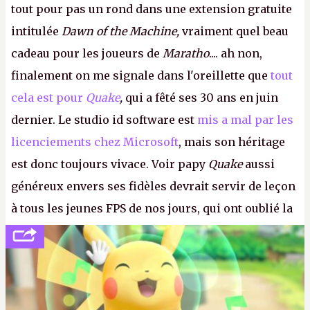
tout pour pas un rond dans une extension gratuite
intitulée
Dawn of the Machine,
vraiment quel beau
cadeau pour les joueurs de
Maratho
.... ah non,
finalement on me signale dans l'oreillette que
tout
cela est pour
Quake
,
qui a fêté ses 30 ans en juin
dernier. Le studio id software est
mis a mal par les
licenciements chez Microsoft
, mais son héritage
est donc toujours vivace. Voir papy
Quake
aussi
généreux envers ses fidèles devrait servir de leçon
à tous les jeunes FPS de nos jours, qui ont oublié la
politesse et le respect envers leurs joueurs et les
anciens. Il leur faudrait une bonne guerre des
consoles à ces petits cons !
P.