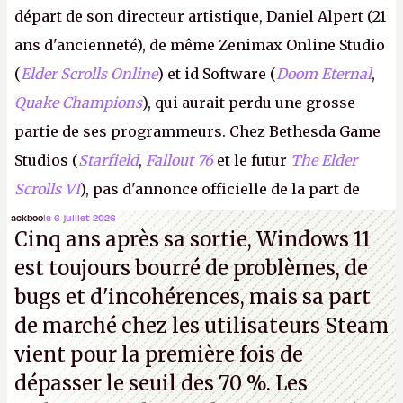
départ de son directeur artistique, Daniel Alpert (21
ans d'ancienneté), de même Zenimax Online Studio
(
Elder Scrolls Online
) et id Software (
Doom Eternal
,
Quake Champions
), qui aurait perdu une grosse
partie de ses programmeurs. Chez Bethesda Game
Studios (
Starfield
,
Fallout 76
et le futur
The Elder
Scrolls VI
), pas d'annonce officielle de la part de
Microsoft, mais le syndicat des employés confirme
ackboo
le 6 juillet 2026
Cinq ans après sa sortie, Windows 11
de nombreux licenciements.
A.
est toujours bourré de problèmes, de
bugs et d'incohérences, mais sa part
de marché chez les utilisateurs Steam
vient pour la première fois de
dépasser le seuil des 70 %. Les