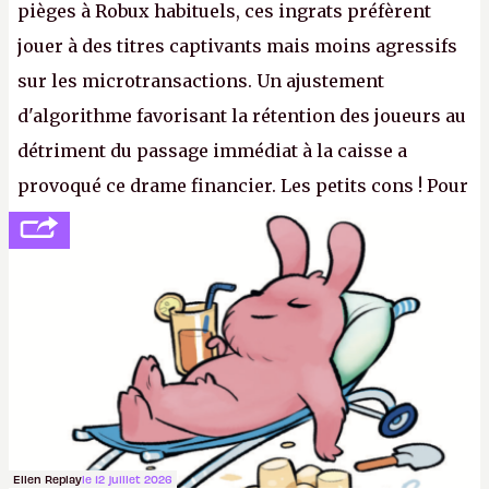
pièges à Robux habituels, ces ingrats préfèrent
jouer à des titres captivants mais moins agressifs
sur les microtransactions. Un ajustement
d'algorithme favorisant la rétention des joueurs au
détriment du passage immédiat à la caisse a
provoqué ce drame financier. Les petits cons ! Pour
se consoler, le PDG David Baszucki peut compter
sur le déblocage du jeu en Russie et l'explosion des
joueurs majeurs (+32 %). L'avenir appartient donc
aux adultes, qui ne sont jamais que des enfants
avec du pouvoir d'achat.
P.
Ellen Replay
le 12 juillet 2026