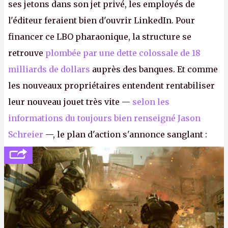
ses jetons dans son jet privé, les employés de
l'éditeur feraient bien d'ouvrir LinkedIn. Pour
financer ce LBO pharaonique, la structure se
retrouve
plombée par une dette colossale de 18
milliards de dollars
auprès des banques. Et comme
les nouveaux propriétaires entendent rentabiliser
leur nouveau jouet très vite —
selon les
informations du toujours bien renseigné Jason
Schreier
—, le plan d'action s'annonce sanglant :
réductions de coûts drastiques, fermetures de
studios et licenciements massifs. En gros, essorer
FC
et
Battlefield
, puis virer le reste.
P.