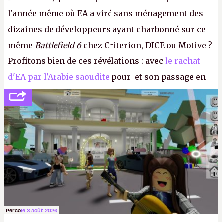
l'année même où EA a viré sans ménagement des
dizaines de développeurs ayant charbonné sur ce
même
Battlefield 6
chez Criterion, DICE ou Motive ?
Profitons bien de ces révélations : avec
le rachat
d'EA par l'Arabie saoudite
pour et son passage en
société privée, l'éditeur n'aura bientôt plus
l'obligation de publier ses bilans. Encore une
victoire pour la transparence.
P.
Perco
le 3 août 2026