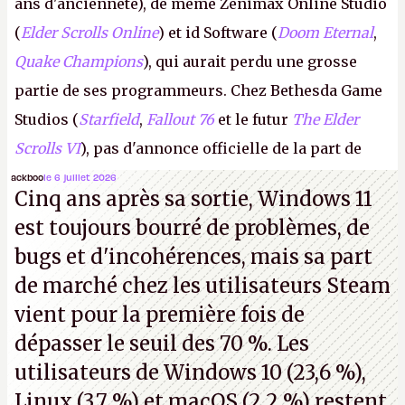
ans d'ancienneté), de même Zenimax Online Studio
(
Elder Scrolls Online
) et id Software (
Doom Eternal
,
Quake Champions
), qui aurait perdu une grosse
partie de ses programmeurs. Chez Bethesda Game
Studios (
Starfield
,
Fallout 76
et le futur
The Elder
Scrolls VI
), pas d'annonce officielle de la part de
Microsoft, mais le syndicat des employés confirme
ackboo
le 6 juillet 2026
Cinq ans après sa sortie, Windows 11
de nombreux licenciements.
A.
est toujours bourré de problèmes, de
bugs et d'incohérences, mais sa part
de marché chez les utilisateurs Steam
vient pour la première fois de
dépasser le seuil des 70 %. Les
utilisateurs de Windows 10 (23,6 %),
Linux (3,7 %) et macOS (2,2 %) restent