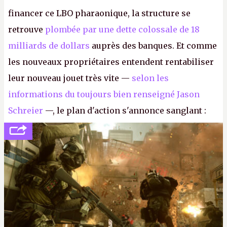
financer ce LBO pharaonique, la structure se
retrouve
plombée par une dette colossale de 18
milliards de dollars
auprès des banques. Et comme
les nouveaux propriétaires entendent rentabiliser
leur nouveau jouet très vite —
selon les
informations du toujours bien renseigné Jason
Schreier
—, le plan d'action s'annonce sanglant :
réductions de coûts drastiques, fermetures de
studios et licenciements massifs. En gros, essorer
FC
et
Battlefield
, puis virer le reste.
P.