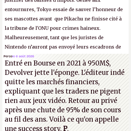
justifier des baisses d'impôts. Gênée aux
entournures, Tokyo essaie de sauver l’honneur de
ses mascottes avant que Pikachu ne finisse cité à
la tribune de l'ONU pour crimes haineux.
Malheureusement, tant que les juristes de
Nintendo n’auront pas envoyé leurs escadrons de
la mort judiciaires pour distribuer du copyright
Perco
le 6 août 2026
Entré en Bourse en 2021 à 950M$,
strike à tour de bras, l'Oncle Sam continuera
Devolver jette l'éponge. L'éditeur indé
d'étaler sa confiture intellectuelle sur vos
quitte les marchés financiers,
souvenirs d'enfance.
P.
expliquant que les traders ne pigent
rien aux jeux vidéo. Retour au privé
après une chute de 95% de son cours
au fil des ans. Voilà ce qu'on appelle
une success story.
P
.