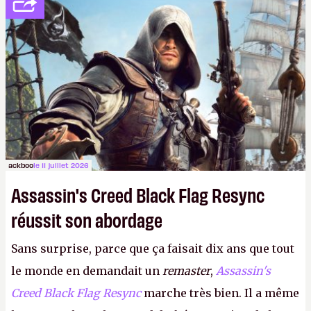
votre famille et aux inconnus que vous croisez
dans la rue. Bon été à tous ! –
ER.
ackboo
le 11 juillet 2026
Assassin's Creed Black Flag Resync
réussit son abordage
Sans surprise, parce que ça faisait dix ans que tout
le monde en demandait un
remaster
,
Assassin's
Creed Black Flag Resync
marche très bien. Il a même