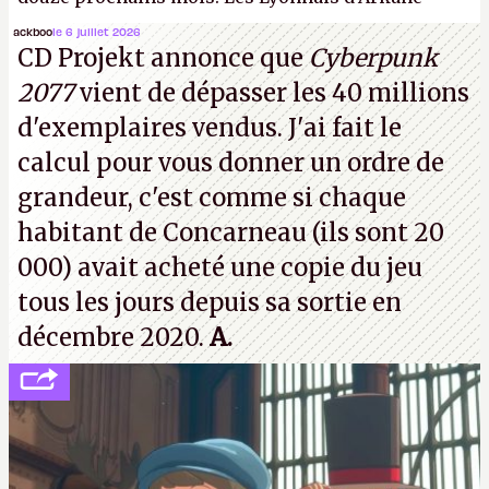
(Dishonored,
Deathloop
) pourraient faire partie des
ackboo
le 6 juillet 2026
CD Projekt annonce que
Cyberpunk
prochaines victimes, puisque Microsoft a confirmé
2077
vient de dépasser les 40 millions
vouloir se séparer du studio.
A.
d'exemplaires vendus. J'ai fait le
calcul pour vous donner un ordre de
grandeur, c'est comme si chaque
habitant de Concarneau (ils sont 20
000) avait acheté une copie du jeu
tous les jours depuis sa sortie en
décembre 2020.
A.