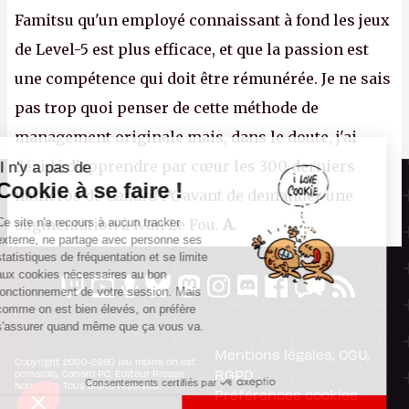
Famitsu qu'un employé connaissant à fond les jeux
de Level-5 est plus efficace, et que la passion est
une compétence qui doit être rémunérée. Je ne sais
pas trop quoi penser de cette méthode de
management originale mais, dans le doute, j'ai
décidé d'apprendre par cœur les 300 derniers
Il n'y a pas de
Canard PC
Cookie à se faire !
numéros de
Canard PC
avant de demander une
Kiosque numérique
Ce site n'a recours à aucun tracker
augmentation à Ivan Le Fou.
A.
Boutique
externe, ne partage avec personne ses
statistiques de fréquentation et se limite
aux cookies nécessaires au bon
fonctionnement de votre session. Mais
comme on est bien élevés, on préfère
s'assurer quand même que ça vous va.
Mentions légales, CGU,
Copyright 2000-2980 (au moins on est
RGPD
peinards), Canard PC. Editeur Presse
Consentements certifiés par
Non-Stop. Tous droits réservés.
Préférences cookies