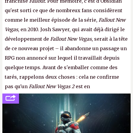
franchise
Fallout.
Pour mémoire, c'est d'Obsidian
qu'est sorti ce que de nombreux fans considèrent
comme le meilleur épisode de la série,
Fallout New
Vegas
, en 2010. Josh Sawyer, qui avait déjà dirigé le
développement de
Fallout New Vegas
, serait à la tête
de ce nouveau projet – il abandonne un passage un
RPG non annoncé sur lequel il travaillait depuis
quelque temps. Avant de s'emballer comme des
tarés, rappelons deux choses : cela ne confirme
pas qu'un
Fallout New Vegas 2
est en
développement (pour ce que l'on sait, ils bossent
peut-être sur
Fallout Football
ou
Fallout vs. Les
Lapins Crétins)
et l'Obsidian d'aujourd'hui n'est plus
le même studio qu'il y a 15 ans. Mais bon, OK, on