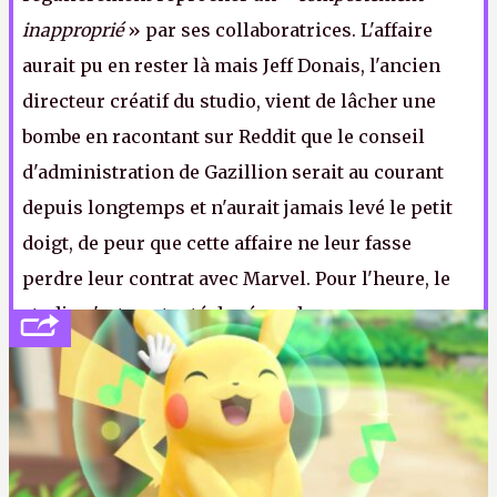
inapproprié
» par ses collaboratrices. L'affaire
aurait pu en rester là mais Jeff Donais, l'ancien
directeur créatif du studio, vient de lâcher une
bombe en racontant sur Reddit que le conseil
d'administration de Gazillion serait au courant
depuis longtemps et n'aurait jamais levé le petit
doigt, de peur que cette affaire ne leur fasse
perdre leur contrat avec Marvel. Pour l'heure, le
studio s'est contenté de répondre par un
communiqué qui affirme qu'aucun problème n'a
jamais été remonté en interne. Bon, je crois que je
vais avoir une grosse news à écrire dans le
prochain numéro
.