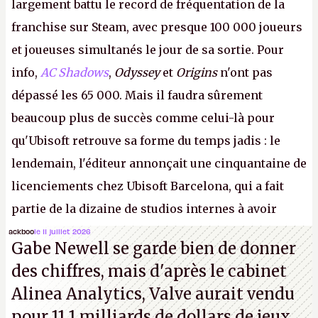
largement battu le record de fréquentation de la
franchise sur Steam, avec presque 100 000 joueurs
et joueuses simultanés le jour de sa sortie. Pour
info,
AC Shadows
,
Odyssey
et
Origins
n'ont pas
dépassé les 65 000. Mais il faudra sûrement
beaucoup plus de succès comme celui-là pour
qu'Ubisoft retrouve sa forme du temps jadis : le
lendemain, l'éditeur annonçait une cinquantaine de
licenciements chez Ubisoft Barcelona, qui a fait
partie de la dizaine de studios internes à avoir
travaillé sur cet
Assassin's Creed
sous la direction
ackboo
le 11 juillet 2026
Gabe Newell se garde bien de donner
d'Ubisoft Singapour.
A.
des chiffres, mais d'après le cabinet
Alinea Analytics, Valve aurait vendu
pour 11,1 milliards de dollars de jeux