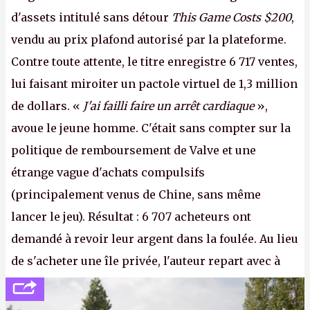
d'assets intitulé sans détour
This Game Costs $200
,
vendu au prix plafond autorisé par la plateforme.
Contre toute attente, le titre enregistre 6 717 ventes,
lui faisant miroiter un pactole virtuel de 1,3 million
de dollars. «
J'ai failli faire un arrêt cardiaque
»,
avoue le jeune homme. C'était sans compter sur la
politique de remboursement de Valve et une
étrange vague d'achats compulsifs
(principalement venus de Chine, sans même
lancer le jeu). Résultat : 6 707 acheteurs ont
demandé à revoir leur argent dans la foulée. Au lieu
de s'acheter une île privée, l'auteur repart avec à
peine 2 000 dollars en poche. C'est toujours plus
cher payé que le temps passé à dev, mais ça