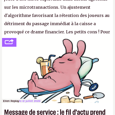
sur les microtransactions. Un ajustement
d'algorithme favorisant la rétention des joueurs au
détriment du passage immédiat à la caisse a
provoqué ce drame financier. Les petits cons ! Pour
se consoler, le PDG David Baszucki peut compter
sur le déblocage du jeu en Russie et l'explosion des
joueurs majeurs (+32 %). L'avenir appartient donc
aux adultes, qui ne sont jamais que des enfants
avec du pouvoir d'achat.
P.
Ellen Replay
le 12 juillet 2026
Message de service : le fil d'actu prend