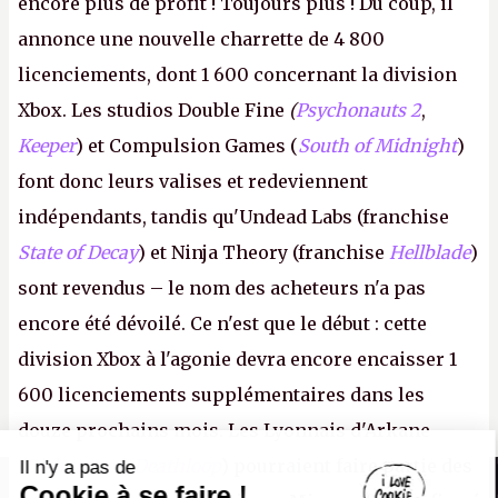
encore plus de profit ! Toujours plus ! Du coup, il
annonce une nouvelle charrette de 4 800
licenciements, dont 1 600 concernant la division
Xbox. Les studios Double Fine
(
Psychonauts 2
,
Keeper
) et Compulsion Games (
South of Midnight
)
font donc leurs valises et redeviennent
indépendants, tandis qu'Undead Labs (franchise
State of Decay
) et Ninja Theory (franchise
Hellblade
)
sont revendus – le nom des acheteurs n'a pas
encore été dévoilé. Ce n'est que le début : cette
division Xbox à l'agonie devra encore encaisser 1
600 licenciements supplémentaires dans les
douze prochains mois. Les Lyonnais d'Arkane
(Dishonored,
Deathloop
) pourraient faire partie des
Il n'y a pas de
Canard PC
Cookie à se faire !