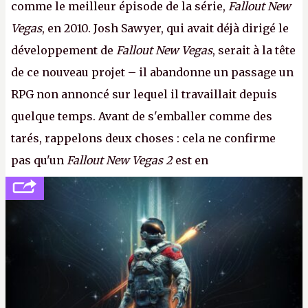
comme le meilleur épisode de la série,
Fallout New
Vegas
, en 2010. Josh Sawyer, qui avait déjà dirigé le
développement de
Fallout New Vegas
, serait à la tête
de ce nouveau projet – il abandonne un passage un
RPG non annoncé sur lequel il travaillait depuis
quelque temps. Avant de s'emballer comme des
tarés, rappelons deux choses : cela ne confirme
pas qu'un
Fallout New Vegas 2
est en
développement (pour ce que l'on sait, ils bossent
peut-être sur
Fallout Football
ou
Fallout vs. Les
Lapins Crétins)
et l'Obsidian d'aujourd'hui n'est plus
le même studio qu'il y a 15 ans. Mais bon, OK, on
peut commencer à fantasmer.
A.