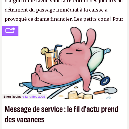
d'algorithme favorisant la rétention des joueurs au
détriment du passage immédiat à la caisse a
provoqué ce drame financier. Les petits cons ! Pour
se consoler, le PDG David Baszucki peut compter
sur le déblocage du jeu en Russie et l'explosion des
joueurs majeurs (+32 %). L'avenir appartient donc
aux adultes, qui ne sont jamais que des enfants
avec du pouvoir d'achat.
P.
Ellen Replay
le 12 juillet 2026
Message de service : le fil d'actu prend
des vacances