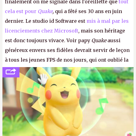
finalement on me signale dans l'oreillette que
tout
cela est pour
Quake
,
qui a fêté ses 30 ans en juin
dernier. Le studio id Software est
mis à mal par les
licenciements chez Microsoft
, mais son héritage
est donc toujours vivace. Voir papy
Quake
aussi
généreux envers ses fidèles devrait servir de leçon
à tous les jeunes FPS de nos jours, qui ont oublié la
politesse et le respect envers leurs joueurs et les
anciens. Il leur faudrait une bonne guerre des
consoles à ces petits cons !
P.