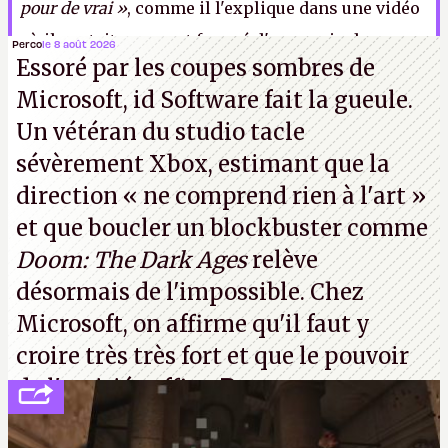
pour de vrai »
, comme il l'explique dans une vidéo
où il portait un sweat frappé d'une croix de
Perco
le 8 août 2026
Essoré par les coupes sombres de
Bolnissi, symbole géorgien quasiment identique à
Microsoft, id Software fait la gueule.
la croix de fer.
I.
Un vétéran du studio
tacle
sévèrement Xbox
, estimant que la
direction
« ne comprend rien à l'art »
et que boucler un blockbuster comme
Doom: The Dark Ages
relève
désormais de l'impossible. Chez
Microsoft, on affirme qu'il faut y
croire très très fort et que le pouvoir
de l'amitié suffira.
P.