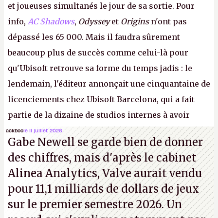
et joueuses simultanés le jour de sa sortie. Pour
info,
AC Shadows
,
Odyssey
et
Origins
n'ont pas
dépassé les 65 000. Mais il faudra sûrement
beaucoup plus de succès comme celui-là pour
qu'Ubisoft retrouve sa forme du temps jadis : le
lendemain, l'éditeur annonçait une cinquantaine de
licenciements chez Ubisoft Barcelona, qui a fait
partie de la dizaine de studios internes à avoir
travaillé sur cet
Assassin's Creed
sous la direction
ackboo
le 11 juillet 2026
Gabe Newell se garde bien de donner
d'Ubisoft Singapour.
A.
des chiffres, mais d'après le cabinet
Alinea Analytics, Valve aurait vendu
pour 11,1 milliards de dollars de jeux
sur le premier semestre 2026. Un