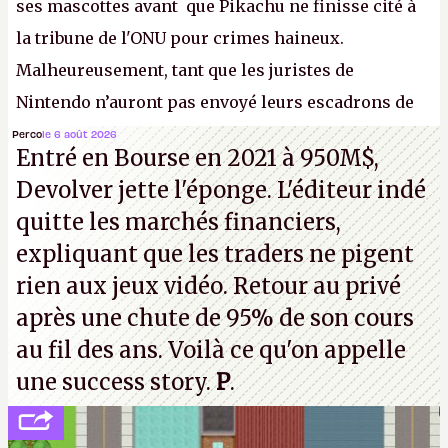
ses mascottes avant que Pikachu ne finisse cité à
la tribune de l'ONU pour crimes haineux.
Malheureusement, tant que les juristes de
Nintendo n’auront pas envoyé leurs escadrons de
la mort judiciaires pour distribuer du copyright
Perco
le 6 août 2026
Entré en Bourse en 2021 à 950M$,
strike à tour de bras, l'Oncle Sam continuera
Devolver jette l'éponge. L'éditeur indé
d'étaler sa confiture intellectuelle sur vos
quitte les marchés financiers,
souvenirs d'enfance.
P.
expliquant que les traders ne pigent
rien aux jeux vidéo. Retour au privé
après une chute de 95% de son cours
au fil des ans. Voilà ce qu'on appelle
une success story.
P
.