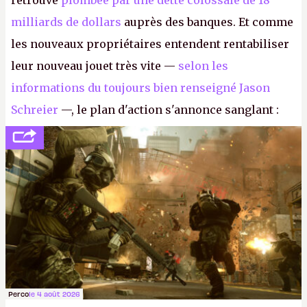
retrouve
plombée par une dette colossale de 18
milliards de dollars
auprès des banques. Et comme
les nouveaux propriétaires entendent rentabiliser
leur nouveau jouet très vite —
selon les
informations du toujours bien renseigné Jason
Schreier
—, le plan d'action s'annonce sanglant :
réductions de coûts drastiques, fermetures de
studios et licenciements massifs. En gros, essorer
FC
et
Battlefield
, puis virer le reste.
P.
Perco
le 4 août 2026