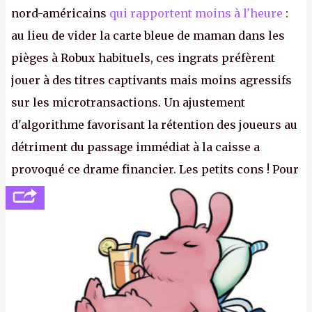
nord-américains
qui rapportent moins à l'heure
:
au lieu de vider la carte bleue de maman dans les
pièges à Robux habituels, ces ingrats préfèrent
jouer à des titres captivants mais moins agressifs
sur les microtransactions. Un ajustement
d'algorithme favorisant la rétention des joueurs au
détriment du passage immédiat à la caisse a
provoqué ce drame financier. Les petits cons ! Pour
se consoler, le PDG David Baszucki peut compter
sur le déblocage du jeu en Russie et l'explosion des
joueurs majeurs (+32 %). L'avenir appartient donc
aux adultes, qui ne sont jamais que des enfants
avec du pouvoir d'achat.
P.