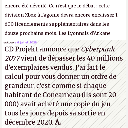
encore été dévoilé. Ce n'est que le début : cette
division Xbox à l'agonie devra encore encaisser 1
600 licenciements supplémentaires dans les
douze prochains mois. Les Lyonnais d'Arkane
(Dishonored,
Deathloop
) pourraient faire partie des
ackboo
le 6 juillet 2026
CD Projekt annonce que
Cyberpunk
prochaines victimes, puisque Microsoft a confirmé
2077
vient de dépasser les 40 millions
vouloir se séparer du studio.
A.
d'exemplaires vendus. J'ai fait le
calcul pour vous donner un ordre de
grandeur, c'est comme si chaque
habitant de Concarneau (ils sont 20
000) avait acheté une copie du jeu
tous les jours depuis sa sortie en
décembre 2020.
A.