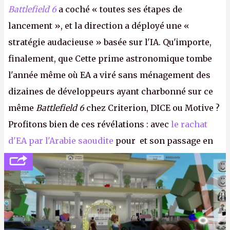
Battlefield 6
a coché « toutes ses étapes de
lancement », et la direction a déployé une «
stratégie audacieuse » basée sur l'IA. Qu'importe,
finalement, que Cette prime astronomique tombe
l'année même où EA a viré sans ménagement des
dizaines de développeurs ayant charbonné sur ce
même
Battlefield 6
chez Criterion, DICE ou Motive ?
Profitons bien de ces révélations : avec
le rachat
d'EA par l'Arabie saoudite
pour et son passage en
société privée, l'éditeur n'aura bientôt plus
l'obligation de publier ses bilans. Encore une
victoire pour la transparence.
P.