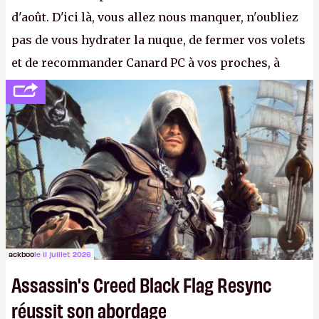
d'août. D'ici là, vous allez nous manquer, n'oubliez
pas de vous hydrater la nuque, de fermer vos volets
et de recommander Canard PC à vos proches, à
votre famille et aux inconnus que vous croisez
dans la rue. Bon été à tous ! –
ER.
ackboo
le 11 juillet 2026
Assassin's Creed Black Flag Resync
réussit son abordage