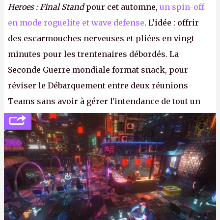
Heroes : Final Stand
pour cet automne,
un spin-off
en mode roguelite et wave defense
. L’idée : offrir
des escarmouches nerveuses et pliées en vingt
minutes pour les trentenaires débordés. La
Seconde Guerre mondiale format snack, pour
réviser le Débarquement entre deux réunions
Teams sans avoir à gérer l'intendance de tout un
continent. Pauvre ackboo, après avoir uriné sur ses
bottes, Relic vient donc de déféquer dans son
casque.
P.