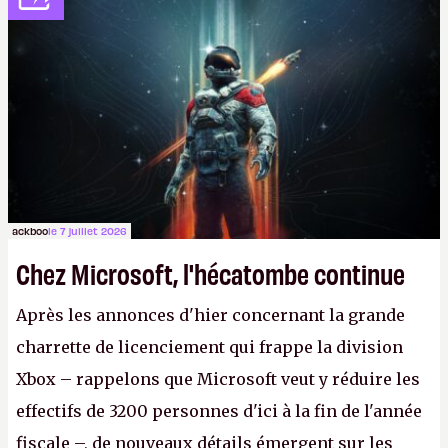
peut-être sur
Fallout Football
ou
Fallout vs. Les
Lapins Crétins)
et l'Obsidian d'aujourd'hui n'est plus
le même studio qu'il y a 15 ans. Mais bon, OK, on
peut commencer à fantasmer.
A.
ackboo
le 7 juillet 2026
Chez Microsoft, l'hécatombe continue
Après les annonces d'hier concernant la grande
charrette de licenciement qui frappe la division
Xbox – rappelons que Microsoft veut y réduire les
effectifs de 3200 personnes d'ici à la fin de l'année
fiscale –, de nouveaux détails émergent sur les