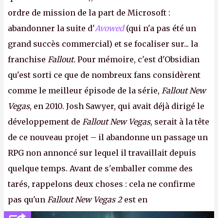
ordre de mission de la part de Microsoft :
abandonner la suite d'
Avowed
(qui n'a pas été un
grand succès commercial) et se focaliser sur... la
franchise
Fallout.
Pour mémoire, c'est d'Obsidian
qu'est sorti ce que de nombreux fans considèrent
comme le meilleur épisode de la série,
Fallout New
Vegas
, en 2010. Josh Sawyer, qui avait déjà dirigé le
développement de
Fallout New Vegas
, serait à la tête
de ce nouveau projet – il abandonne un passage un
RPG non annoncé sur lequel il travaillait depuis
quelque temps. Avant de s'emballer comme des
tarés, rappelons deux choses : cela ne confirme
pas qu'un
Fallout New Vegas 2
est en
développement (pour ce que l'on sait, ils bossent