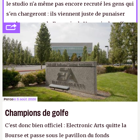
le studio n'a même pas encore recruté les gens qui
s'en chargeront : ils viennent juste de punaiser
sur le panneau du Franprix de Varsovie des offres
d'emplois pour huit développeurs spécialisés
dans le multijoueur.
A.
Perco
le 5 août 2026
Champions de golfe
C'est donc bien officiel : Electronic Arts quitte la
Bourse et passe sous le pavillon du fonds