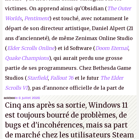
victimes. On apprend ainsi qu'Obsidian (
The Outer
Worlds
,
Pentiment
) est touché, avec notamment le
départ de son directeur artistique, Daniel Alpert (21
ans d'ancienneté), de même Zenimax Online Studio
(
Elder Scrolls Online
) et id Software (
Doom Eternal
,
Quake Champions
), qui aurait perdu une grosse
partie de ses programmeurs. Chez Bethesda Game
Studios (
Starfield
,
Fallout 76
et le futur
The Elder
Scrolls VI
), pas d'annonce officielle de la part de
Microsoft, mais le syndicat des employés confirme
ackboo
le 6 juillet 2026
Cinq ans après sa sortie, Windows 11
de nombreux licenciements.
A.
est toujours bourré de problèmes, de
bugs et d'incohérences, mais sa part
de marché chez les utilisateurs Steam