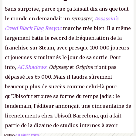
Sans surprise, parce que ça faisait dix ans que tout
le monde en demandait un
remaster
,
Assassin's
Creed Black Flag Resync
marche très bien. Il a même
largement battu le record de fréquentation de la
franchise sur Steam, avec presque 100 000 joueurs
et joueuses simultanés le jour de sa sortie. Pour
info,
AC Shadows
,
Odyssey
et
Origins
n'ont pas
dépassé les 65 000. Mais il faudra sûrement
beaucoup plus de succès comme celui-là pour
qu'Ubisoft retrouve sa forme du temps jadis : le
lendemain, l'éditeur annonçait une cinquantaine de
licenciements chez Ubisoft Barcelona, qui a fait
partie de la dizaine de studios internes à avoir
travaillé sur cet
Assassin's Creed
sous la direction
ackboo
le 11 juillet 2026