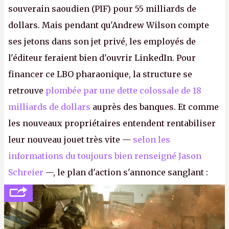
souverain saoudien (PIF) pour 55 milliards de
dollars. Mais pendant qu'Andrew Wilson compte
ses jetons dans son jet privé, les employés de
l'éditeur feraient bien d'ouvrir LinkedIn. Pour
financer ce LBO pharaonique, la structure se
retrouve
plombée par une dette colossale de 18
milliards de dollars
auprès des banques. Et comme
les nouveaux propriétaires entendent rentabiliser
leur nouveau jouet très vite —
selon les
informations du toujours bien renseigné Jason
Schreier
—, le plan d'action s'annonce sanglant :
réductions de coûts drastiques, fermetures de
studios et licenciements massifs. En gros, essorer
FC
et
Battlefield
, puis virer le reste.
P.