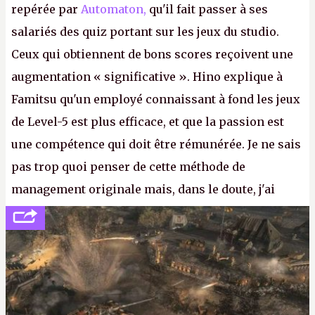
repérée par
Automaton,
qu'il fait passer à ses
salariés des quiz portant sur les jeux du studio.
Ceux qui obtiennent de bons scores reçoivent une
augmentation « significative ». Hino explique à
Famitsu qu'un employé connaissant à fond les jeux
de Level-5 est plus efficace, et que la passion est
une compétence qui doit être rémunérée. Je ne sais
pas trop quoi penser de cette méthode de
management originale mais, dans le doute, j'ai
décidé d'apprendre par cœur les 300 derniers
numéros de
Canard PC
avant de demander une
augmentation à Ivan Le Fou.
A.