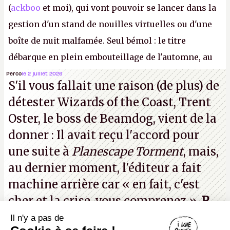
(
ackboo
et moi), qui vont pouvoir se lancer dans la
gestion d'un stand de nouilles virtuelles ou d'une
boîte de nuit malfamée. Seul bémol : le titre
débarque en plein embouteillage de l'automne, au
milieu d'une douzaine de blockbusters. Préparez-
Perco
le 2 juillet 2026
S'il vous fallait une raison (de plus) de
vous à poser des RTT ou à simuler une dysenterie
détester Wizards of the Coast, Trent
foudroyante pour avoir le temps d'écluser tout ça.
Oster, le boss de Beamdog, vient de la
P.
donner : Il avait reçu l'accord pour
une suite à
Planescape Torment
, mais,
au dernier moment, l'éditeur a
fait
machine arrière
car « en fait, c'est
cher et la crise, vous comprenez ».
P.
Il n'y a pas de
Canard PC