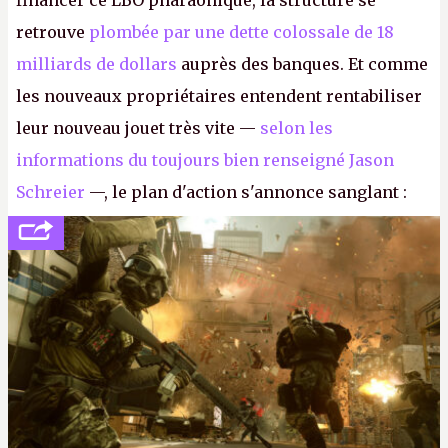
financer ce LBO pharaonique, la structure se
retrouve
plombée par une dette colossale de 18
milliards de dollars
auprès des banques. Et comme
les nouveaux propriétaires entendent rentabiliser
leur nouveau jouet très vite —
selon les
informations du toujours bien renseigné Jason
Schreier
—, le plan d'action s'annonce sanglant :
réductions de coûts drastiques, fermetures de
studios et licenciements massifs. En gros, essorer
FC
et
Battlefield
, puis virer le reste.
P.