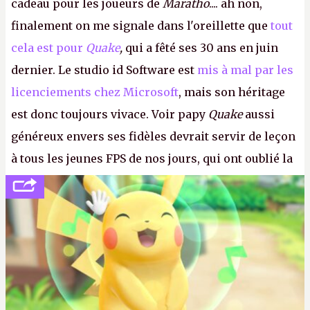
cadeau pour les joueurs de
Maratho
.... ah non,
finalement on me signale dans l'oreillette que
tout
cela est pour
Quake
,
qui a fêté ses 30 ans en juin
dernier. Le studio id Software est
mis à mal par les
licenciements chez Microsoft
, mais son héritage
est donc toujours vivace. Voir papy
Quake
aussi
généreux envers ses fidèles devrait servir de leçon
à tous les jeunes FPS de nos jours, qui ont oublié la
politesse et le respect envers leurs joueurs et les
anciens. Il leur faudrait une bonne guerre des
consoles à ces petits cons !
P.