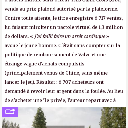
vendu au prix plafond autorisé par la plateforme.
Contre toute attente, le titre enregistre 6 717 ventes,
lui faisant miroiter un pactole virtuel de 1,3 million
de dollars. «
J'ai failli faire un arrêt cardiaque
»,
avoue le jeune homme. C'était sans compter sur la
politique de remboursement de Valve et une
étrange vague d'achats compulsifs
(principalement venus de Chine, sans même
lancer le jeu). Résultat : 6 707 acheteurs ont
demandé à revoir leur argent dans la foulée. Au lieu
de s'acheter une île privée, l'auteur repart avec à
peine 2 000 dollars en poche. C'est toujours plus
cher payé que le temps passé à dev, mais ça
apprendra aux petits malins qu'on ne braque pas