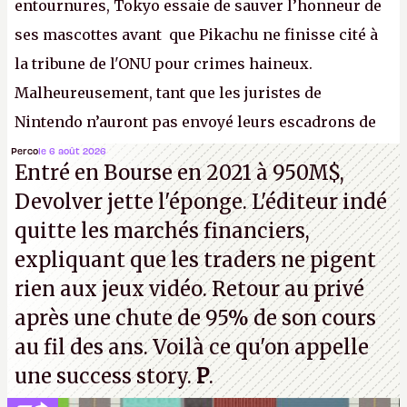
entournures, Tokyo essaie de sauver l’honneur de
ses mascottes avant que Pikachu ne finisse cité à
la tribune de l'ONU pour crimes haineux.
Malheureusement, tant que les juristes de
Nintendo n’auront pas envoyé leurs escadrons de
la mort judiciaires pour distribuer du copyright
Perco
le 6 août 2026
Entré en Bourse en 2021 à 950M$,
strike à tour de bras, l'Oncle Sam continuera
Devolver jette l'éponge. L'éditeur indé
d'étaler sa confiture intellectuelle sur vos
quitte les marchés financiers,
souvenirs d'enfance.
P.
expliquant que les traders ne pigent
rien aux jeux vidéo. Retour au privé
après une chute de 95% de son cours
au fil des ans. Voilà ce qu'on appelle
une success story.
P
.