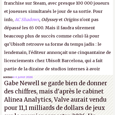
franchise sur Steam, avec presque 100 000 joueurs
et joueuses simultanés le jour de sa sortie. Pour
info,
AC Shadows
,
Odyssey
et
Origins
n'ont pas
dépassé les 65 000. Mais il faudra sûrement
beaucoup plus de succès comme celui-là pour
qu'Ubisoft retrouve sa forme du temps jadis : le
lendemain, l'éditeur annonçait une cinquantaine de
licenciements chez Ubisoft Barcelona, qui a fait
partie de la dizaine de studios internes à avoir
travaillé sur cet
Assassin's Creed
sous la direction
ackboo
le 11 juillet 2026
Gabe Newell se garde bien de donner
d'Ubisoft Singapour.
A.
des chiffres, mais d'après le cabinet
Alinea Analytics, Valve aurait vendu
pour 11,1 milliards de dollars de jeux