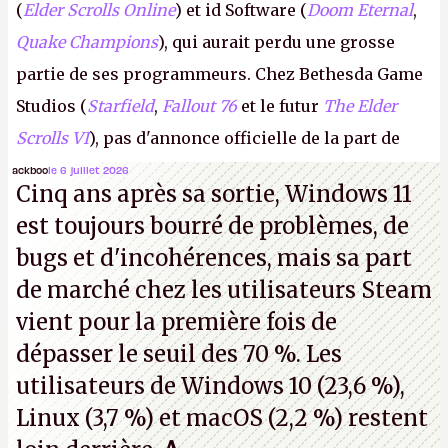
(
Elder Scrolls Online
) et id Software (
Doom Eternal
,
Quake Champions
), qui aurait perdu une grosse
partie de ses programmeurs. Chez Bethesda Game
Studios (
Starfield
,
Fallout 76
et le futur
The Elder
Scrolls VI
), pas d'annonce officielle de la part de
Microsoft, mais le syndicat des employés confirme
ackboo
le 6 juillet 2026
Cinq ans après sa sortie, Windows 11
de nombreux licenciements.
A.
est toujours bourré de problèmes, de
bugs et d'incohérences, mais sa part
de marché chez les utilisateurs Steam
vient pour la première fois de
dépasser le seuil des 70 %. Les
utilisateurs de Windows 10 (23,6 %),
Linux (3,7 %) et macOS (2,2 %) restent