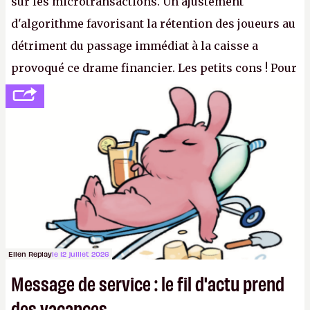
sur les microtransactions. Un ajustement
d'algorithme favorisant la rétention des joueurs au
détriment du passage immédiat à la caisse a
provoqué ce drame financier. Les petits cons ! Pour
se consoler, le PDG David Baszucki peut compter
sur le déblocage du jeu en Russie et l'explosion des
joueurs majeurs (+32 %). L'avenir appartient donc
aux adultes, qui ne sont jamais que des enfants
avec du pouvoir d'achat.
P.
Ellen Replay
le 12 juillet 2026
Message de service : le fil d'actu prend
des vacances