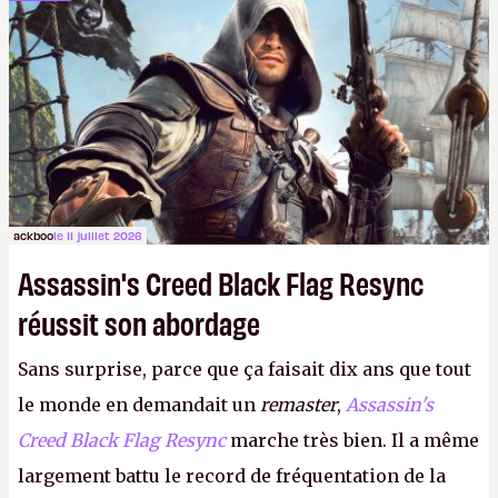
dans la rue. Bon été à tous ! –
ER.
ackboo
le 11 juillet 2026
Assassin's Creed Black Flag Resync
réussit son abordage
Sans surprise, parce que ça faisait dix ans que tout
le monde en demandait un
remaster
,
Assassin's
Creed Black Flag Resync
marche très bien. Il a même
largement battu le record de fréquentation de la