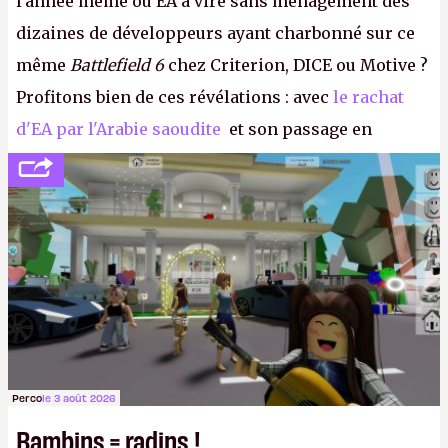
l'année même où EA a viré sans ménagement des
dizaines de développeurs ayant charbonné sur ce
même
Battlefield 6
chez Criterion, DICE ou Motive ?
Profitons bien de ces révélations : avec
le rachat
d'EA par l'Arabie saoudite
et son passage en
société privée, l'éditeur n'aura bientôt plus
l'obligation de publier ses bilans. Encore une
victoire pour la transparence.
P.
Perco
le 3 août 2026
Bambins = radins !