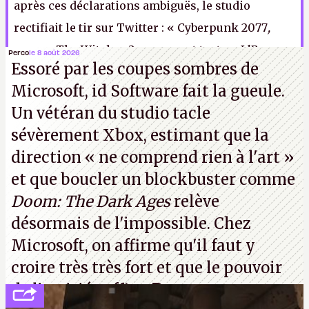
après ces déclarations ambiguës, le studio
rectifiait le tir sur Twitter : « Cyberpunk 2077
,
comme
The Witcher 3,
sera avant tout un JdR
Perco
le 8 août 2026
Essoré par les coupes sombres de
solo
(...).
Nous laissons la cupidité à d'autres.
» Les
Microsoft, id Software fait la gueule.
oreilles ont sifflé chez Electronic Arts.
Un vétéran du studio
tacle
sévèrement Xbox
, estimant que la
direction
« ne comprend rien à l'art »
et que boucler un blockbuster comme
Doom: The Dark Ages
relève
désormais de l'impossible. Chez
Microsoft, on affirme qu'il faut y
croire très très fort et que le pouvoir
de l'amitié suffira.
P.