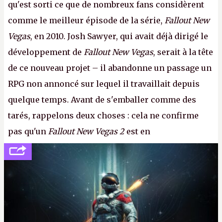
qu'est sorti ce que de nombreux fans considèrent
comme le meilleur épisode de la série,
Fallout New
Vegas
, en 2010. Josh Sawyer, qui avait déjà dirigé le
développement de
Fallout New Vegas
, serait à la tête
de ce nouveau projet – il abandonne un passage un
RPG non annoncé sur lequel il travaillait depuis
quelque temps. Avant de s'emballer comme des
tarés, rappelons deux choses : cela ne confirme
pas qu'un
Fallout New Vegas 2
est en
développement (pour ce que l'on sait, ils bossent
peut-être sur
Fallout Football
ou
Fallout vs. Les
Lapins Crétins)
et l'Obsidian d'aujourd'hui n'est plus
le même studio qu'il y a 15 ans. Mais bon, OK, on
peut commencer à fantasmer.
A.