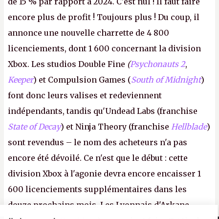
de 15 % par rapport à 2024. C'est nul ! Il faut faire
encore plus de profit ! Toujours plus ! Du coup, il
annonce une nouvelle charrette de 4 800
licenciements, dont 1 600 concernant la division
Xbox. Les studios Double Fine
(
Psychonauts 2
,
Keeper
) et Compulsion Games (
South of Midnight
)
font donc leurs valises et redeviennent
indépendants, tandis qu'Undead Labs (franchise
State of Decay
) et Ninja Theory (franchise
Hellblade
)
sont revendus – le nom des acheteurs n'a pas
encore été dévoilé. Ce n'est que le début : cette
division Xbox à l'agonie devra encore encaisser 1
600 licenciements supplémentaires dans les
douze prochains mois. Les Lyonnais d'Arkane