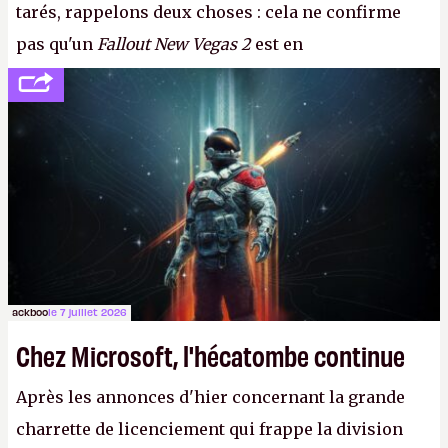
tarés, rappelons deux choses : cela ne confirme
pas qu'un
Fallout New Vegas 2
est en
développement (pour ce que l'on sait, ils bossent
peut-être sur
Fallout Football
ou
Fallout vs. Les
Lapins Crétins)
et l'Obsidian d'aujourd'hui n'est plus
le même studio qu'il y a 15 ans. Mais bon, OK, on
peut commencer à fantasmer.
A.
ackboo
le 7 juillet 2026
Chez Microsoft, l'hécatombe continue
Après les annonces d'hier concernant la grande
charrette de licenciement qui frappe la division