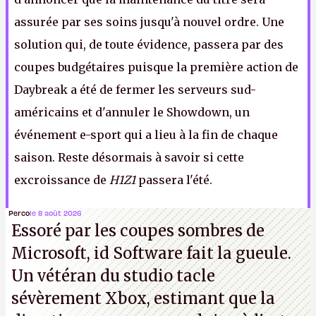
assurée par ses soins jusqu'à nouvel ordre. Une
solution qui, de toute évidence, passera par des
coupes budgétaires puisque la première action de
Daybreak a été de fermer les serveurs sud-
américains et d'annuler le Showdown, un
événement e-sport qui a lieu à la fin de chaque
saison. Reste désormais à savoir si cette
excroissance de
H1Z1
passera l'été
.
Perco
le 8 août 2026
Note 1 : Ou du moins ce qu'il en reste, puisqu'une charrette de
Essoré par les coupes sombres de
Microsoft, id Software fait la gueule.
licenciements vient d'accompagner la nouvelle.
Un vétéran du studio
tacle
sévèrement Xbox
, estimant que la