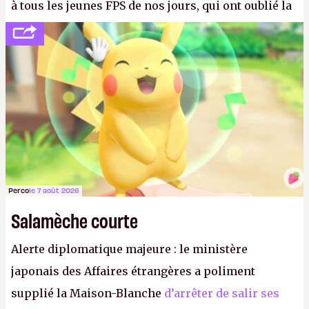
à tous les jeunes FPS de nos jours, qui ont oublié la
politesse et le respect envers leurs joueurs et les
anciens. Il leur faudrait une bonne guerre des
consoles à ces petits cons !
P.
Perco
le 7 août 2026
Salamèche courte
Alerte diplomatique majeure : le ministère
japonais des Affaires étrangères a poliment
supplié la Maison-Blanche
d’arrêter de salir ses