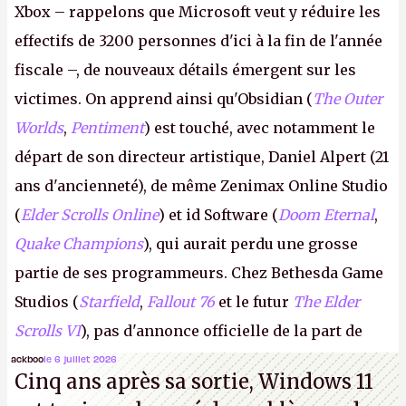
Xbox – rappelons que Microsoft veut y réduire les
effectifs de 3200 personnes d'ici à la fin de l'année
fiscale –, de nouveaux détails émergent sur les
victimes. On apprend ainsi qu'Obsidian (
The Outer
Worlds
,
Pentiment
) est touché, avec notamment le
départ de son directeur artistique, Daniel Alpert (21
ans d'ancienneté), de même Zenimax Online Studio
(
Elder Scrolls Online
) et id Software (
Doom Eternal
,
Quake Champions
), qui aurait perdu une grosse
partie de ses programmeurs. Chez Bethesda Game
Studios (
Starfield
,
Fallout 76
et le futur
The Elder
Scrolls VI
), pas d'annonce officielle de la part de
Microsoft, mais le syndicat des employés confirme
ackboo
le 6 juillet 2026
Cinq ans après sa sortie, Windows 11
de nombreux licenciements.
A.