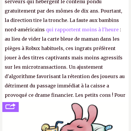
serveurs qui hébergent le contenu pondu
gratuitement par des mômes de dix ans. Pourtant,
la direction tire la tronche. La faute aux bambins
nord-américains
qui rapportent moins à l'heure
:
au lieu de vider la carte bleue de maman dans les
pièges à Robux habituels, ces ingrats préfèrent
jouer à des titres captivants mais moins agressifs
sur les microtransactions. Un ajustement
d'algorithme favorisant la rétention des joueurs au
détriment du passage immédiat à la caisse a
provoqué ce drame financier. Les petits cons ! Pour
se consoler, le PDG David Baszucki peut compter
sur le déblocage du jeu en Russie et l'explosion des
joueurs majeurs (+32 %). L'avenir appartient donc