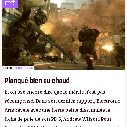
réductions de coûts drastiques, fermetures de
studios et licenciements massifs. En gros, essorer
FC
et
Battlefield
, puis virer le reste.
P.
Perco
le 4 août 2026
Planqué bien au chaud
Et on ose encore dire que le mérite n'est pas
récompensé. Dans son dernier rapport, Electronic
Arts révèle avec une fierté peine dissimulée la
fiche de paie de son PDG, Andrew Wilson. Pour