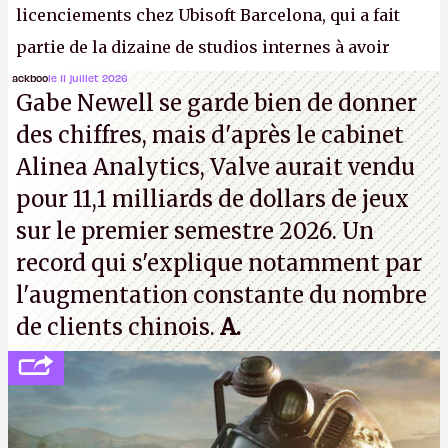
licenciements chez Ubisoft Barcelona, qui a fait
partie de la dizaine de studios internes à avoir
travaillé sur cet
Assassin's Creed
sous la direction
ackboo
le 11 juillet 2026
Gabe Newell se garde bien de donner
d'Ubisoft Singapour.
A.
des chiffres, mais d'après le cabinet
Alinea Analytics, Valve aurait vendu
pour 11,1 milliards de dollars de jeux
sur le premier semestre 2026. Un
record qui s'explique notamment par
l'augmentation constante du nombre
de clients chinois.
A.