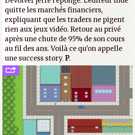
Devolver jette l'éponge. L'éditeur indé
d'étaler sa confiture intellectuelle sur vos
quitte les marchés financiers,
souvenirs d'enfance.
P.
expliquant que les traders ne pigent
rien aux jeux vidéo. Retour au privé
après une chute de 95% de son cours
au fil des ans. Voilà ce qu'on appelle
une success story.
P
.