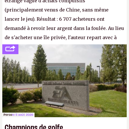
étrange vague d'achats compulsifs
(principalement venus de Chine, sans même
lancer le jeu). Résultat : 6 707 acheteurs ont
demandé à revoir leur argent dans la foulée. Au lieu
de s'acheter une île privée, l'auteur repart avec à
peine 2 000 dollars en poche. C'est toujours plus
cher payé que le temps passé à dev, mais ça
apprendra aux petits malins qu'on ne braque pas
Gabe Newell aussi facilement.
P.
Perco
le 5 août 2026
Champions de golfe