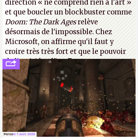
direction
« ne comprend rien à l'art »
et que boucler un blockbuster comme
Doom: The Dark Ages
relève
désormais de l'impossible. Chez
Microsoft, on affirme qu'il faut y
croire très très fort et que le pouvoir
de l'amitié suffira.
P.
Perco
le 7 août 2026