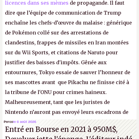
licences dans ses mèmes
de propagande. Il faut
dire que l’équipe de communication de Trump
enchaîne les chefs-d’œuvre du malaise : générique
de Pokémon collé sur des arrestations de
clandestins, frappes de missiles en Iran montées
sur du Wii Sports, et citations de Naruto pour
justifier des baisses d'impôts. Gênée aux
entournures, Tokyo essaie de sauver l’honneur de
ses mascottes avant que Pikachu ne finisse cité à
la tribune de l'ONU pour crimes haineux.
Malheureusement, tant que les juristes de
Nintendo n’auront pas envoyé leurs escadrons de
la mort judiciaires pour distribuer du copyright
Perco
le 6 août 2026
Entré en Bourse en 2021 à 950M$,
strike à tour de bras, l'Oncle Sam continuera