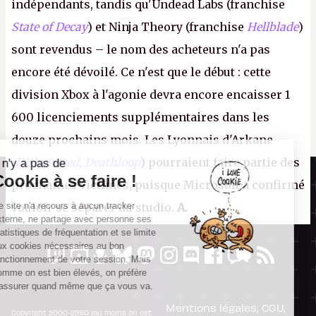
indépendants, tandis qu'Undead Labs (franchise
State of Decay
) et Ninja Theory (franchise
Hellblade
)
sont revendus – le nom des acheteurs n'a pas
encore été dévoilé. Ce n'est que le début : cette
division Xbox à l'agonie devra encore encaisser 1
600 licenciements supplémentaires dans les
douze prochains mois. Les Lyonnais d'Arkane
(Dishonored,
Deathloop
) pourraient faire partie des
Il n'y a pas de
Canard PC
Cookie à se faire !
prochaines victimes, puisque Microsoft a confirmé
Kiosque numérique
Ce site n'a recours à aucun tracker
vouloir se séparer du studio.
A.
Boutique
externe, ne partage avec personne ses
statistiques de fréquentation et se limite
aux cookies nécessaires au bon
fonctionnement de votre session. Mais
comme on est bien élevés, on préfère
s'assurer quand même que ça vous va.
Mentions légales, CGU,
Copyright 2000-2980 (au moins on est