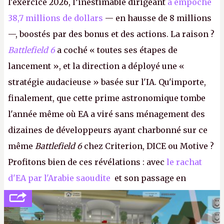
l'exercice 2026, l’inestimable dirigeant
a empoché
38,7 millions de dollars
— en hausse de 8 millions
—, boostés par des bonus et des actions. La raison ?
Battlefield 6
a coché « toutes ses étapes de
lancement », et la direction a déployé une «
stratégie audacieuse » basée sur l'IA. Qu'importe,
finalement, que cette prime astronomique tombe
l'année même où EA a viré sans ménagement des
dizaines de développeurs ayant charbonné sur ce
même
Battlefield 6
chez Criterion, DICE ou Motive ?
Profitons bien de ces révélations : avec
le rachat
d'EA par l'Arabie saoudite
et son passage en
société privée, l'éditeur n'aura bientôt plus
l'obligation de publier ses bilans. Encore une