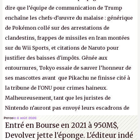
dire que l’équipe de communication de Trump
enchaîne les chefs-d’œuvre du malaise : générique
de Pokémon collé sur des arrestations de
clandestins, frappes de missiles en Iran montées
sur du Wii Sports, et citations de Naruto pour
justifier des baisses d'impôts. Gênée aux
entournures, Tokyo essaie de sauver l’honneur de
ses mascottes avant que Pikachu ne finisse cité à
la tribune de l'ONU pour crimes haineux.
Malheureusement, tant que les juristes de
Nintendo n’auront pas envoyé leurs escadrons de
la mort judiciaires pour distribuer du copyright
Perco
le 6 août 2026
Entré en Bourse en 2021 à 950M$,
strike à tour de bras, l'Oncle Sam continuera
Devolver jette l'éponge. L'éditeur indé
d'étaler sa confiture intellectuelle sur vos