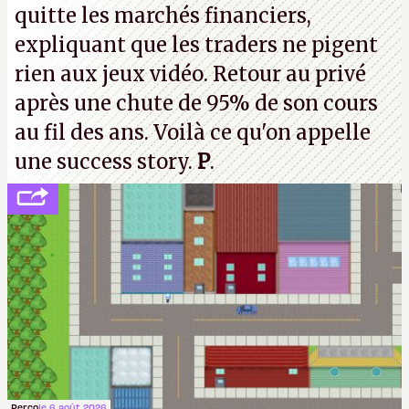
quitte les marchés financiers,
souvenirs d'enfance.
P.
expliquant que les traders ne pigent
rien aux jeux vidéo. Retour au privé
après une chute de 95% de son cours
au fil des ans. Voilà ce qu'on appelle
une success story.
P
.
Perco
le 6 août 2026