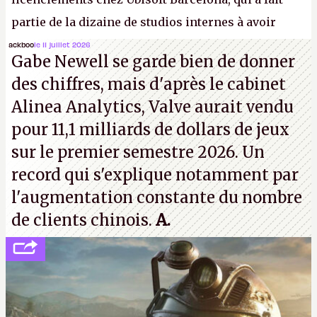
partie de la dizaine de studios internes à avoir
travaillé sur cet
Assassin's Creed
sous la direction
ackboo
le 11 juillet 2026
Gabe Newell se garde bien de donner
d'Ubisoft Singapour.
A.
des chiffres, mais d'après le cabinet
Alinea Analytics, Valve aurait vendu
pour 11,1 milliards de dollars de jeux
sur le premier semestre 2026. Un
record qui s'explique notamment par
l'augmentation constante du nombre
de clients chinois.
A.