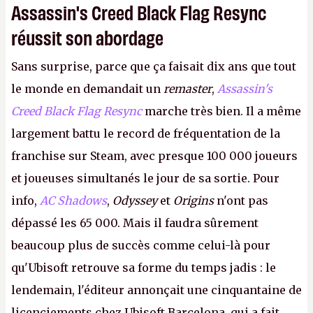
Assassin's Creed Black Flag Resync
réussit son abordage
Sans surprise, parce que ça faisait dix ans que tout
le monde en demandait un
remaster
,
Assassin's
Creed Black Flag Resync
marche très bien. Il a même
largement battu le record de fréquentation de la
franchise sur Steam, avec presque 100 000 joueurs
et joueuses simultanés le jour de sa sortie. Pour
info,
AC Shadows
,
Odyssey
et
Origins
n'ont pas
dépassé les 65 000. Mais il faudra sûrement
beaucoup plus de succès comme celui-là pour
qu'Ubisoft retrouve sa forme du temps jadis : le
lendemain, l'éditeur annonçait une cinquantaine de
licenciements chez Ubisoft Barcelona, qui a fait