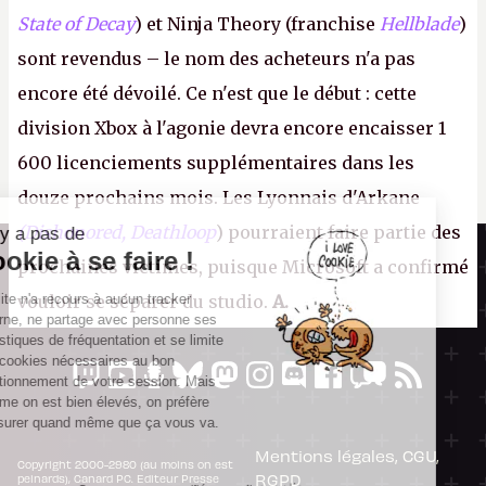
State of Decay
) et Ninja Theory (franchise
Hellblade
)
sont revendus – le nom des acheteurs n'a pas
encore été dévoilé. Ce n'est que le début : cette
division Xbox à l'agonie devra encore encaisser 1
600 licenciements supplémentaires dans les
douze prochains mois. Les Lyonnais d'Arkane
(Dishonored,
Deathloop
) pourraient faire partie des
Il n'y a pas de
Canard PC
Cookie à se faire !
prochaines victimes, puisque Microsoft a confirmé
Kiosque numérique
Ce site n'a recours à aucun tracker
vouloir se séparer du studio.
A.
Boutique
externe, ne partage avec personne ses
statistiques de fréquentation et se limite
aux cookies nécessaires au bon
fonctionnement de votre session. Mais
comme on est bien élevés, on préfère
s'assurer quand même que ça vous va.
Mentions légales, CGU,
Copyright 2000-2980 (au moins on est
RGPD
peinards), Canard PC. Editeur Presse