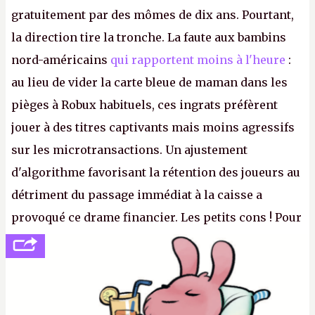
gratuitement par des mômes de dix ans. Pourtant,
la direction tire la tronche. La faute aux bambins
nord-américains
qui rapportent moins à l'heure
:
au lieu de vider la carte bleue de maman dans les
pièges à Robux habituels, ces ingrats préfèrent
jouer à des titres captivants mais moins agressifs
sur les microtransactions. Un ajustement
d'algorithme favorisant la rétention des joueurs au
détriment du passage immédiat à la caisse a
provoqué ce drame financier. Les petits cons ! Pour
se consoler, le PDG David Baszucki peut compter
sur le déblocage du jeu en Russie et l'explosion des
joueurs majeurs (+32 %). L'avenir appartient donc
aux adultes, qui ne sont jamais que des enfants