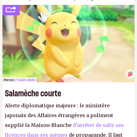
politesse et le respect envers leurs joueurs et les
anciens. Il leur faudrait une bonne guerre des
consoles à ces petits cons !
P.
Perco
le 7 août 2026
Salamèche courte
Alerte diplomatique majeure : le ministère
japonais des Affaires étrangères a poliment
supplié la Maison-Blanche
d’arrêter de salir ses
licences dans ses mèmes
de propagande. Il faut