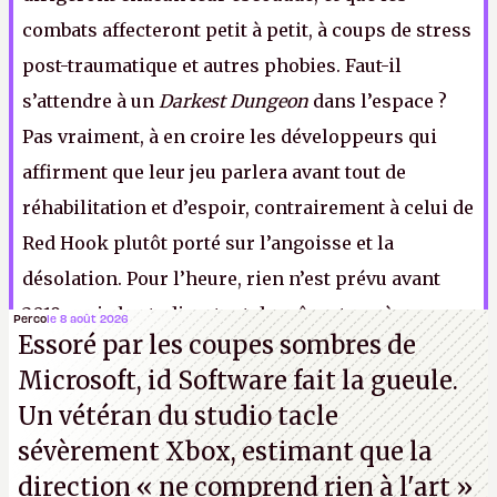
combats affecteront petit à petit, à coups de stress
post-traumatique et autres phobies. Faut-il
s’attendre à un
Darkest Dungeon
dans l’espace ?
Pas vraiment, à en croire les développeurs qui
affirment que leur jeu parlera avant tout de
réhabilitation et d’espoir, contrairement à celui de
Red Hook plutôt porté sur l’angoisse et la
désolation. Pour l’heure, rien n’est prévu avant
2019, mais le studio a tout de même tenu à
Perco
le 8 août 2026
Essoré par les coupes sombres de
annoncer que
Destiny’s Sword
serait un
free-to-
Microsoft, id Software fait la gueule.
play
vertueux, puisque sans
loot boxes
ni autres
Un vétéran du studio
tacle
saloperies.
.
sévèrement Xbox
, estimant que la
direction
« ne comprend rien à l'art »