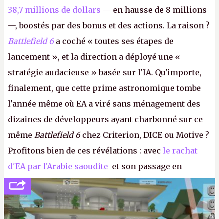
38,7 millions de dollars
— en hausse de 8 millions
—, boostés par des bonus et des actions. La raison ?
Battlefield 6
a coché « toutes ses étapes de
lancement », et la direction a déployé une «
stratégie audacieuse » basée sur l'IA. Qu'importe,
finalement, que cette prime astronomique tombe
l'année même où EA a viré sans ménagement des
dizaines de développeurs ayant charbonné sur ce
même
Battlefield 6
chez Criterion, DICE ou Motive ?
Profitons bien de ces révélations : avec
le rachat
d'EA par l'Arabie saoudite
et son passage en
société privée, l'éditeur n'aura bientôt plus
l'obligation de publier ses bilans. Encore une
victoire pour la transparence.
P.