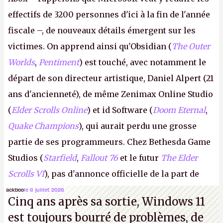
effectifs de 3200 personnes d'ici à la fin de l'année
fiscale –, de nouveaux détails émergent sur les
victimes. On apprend ainsi qu'Obsidian (
The Outer
Worlds
,
Pentiment
) est touché, avec notamment le
départ de son directeur artistique, Daniel Alpert (21
ans d'ancienneté), de même Zenimax Online Studio
(
Elder Scrolls Online
) et id Software (
Doom Eternal
,
Quake Champions
), qui aurait perdu une grosse
partie de ses programmeurs. Chez Bethesda Game
Studios (
Starfield
,
Fallout 76
et le futur
The Elder
Scrolls VI
), pas d'annonce officielle de la part de
Microsoft, mais le syndicat des employés confirme
ackboo
le 6 juillet 2026
Cinq ans après sa sortie, Windows 11
de nombreux licenciements.
A.
est toujours bourré de problèmes, de