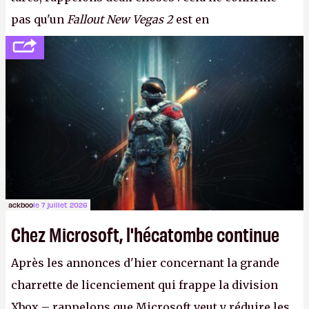
pas qu'un
Fallout New Vegas 2
est en
développement (pour ce que l'on sait, ils bossent
peut-être sur
Fallout Football
ou
Fallout vs. Les
Lapins Crétins)
et l'Obsidian d'aujourd'hui n'est plus
le même studio qu'il y a 15 ans. Mais bon, OK, on
peut commencer à fantasmer.
A.
ackboo
le 7 juillet 2026
Chez Microsoft, l'hécatombe continue
Après les annonces d'hier concernant la grande
charrette de licenciement qui frappe la division
Xbox – rappelons que Microsoft veut y réduire les