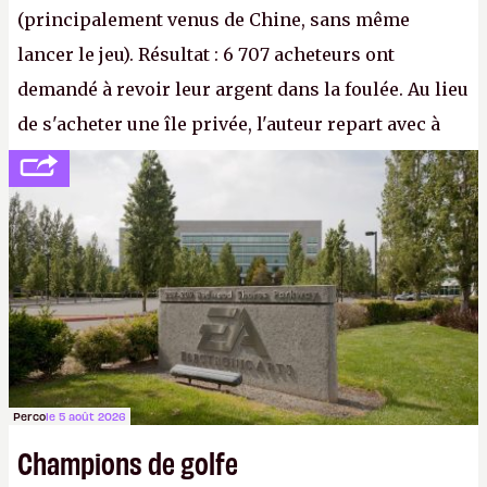
(principalement venus de Chine, sans même
lancer le jeu). Résultat : 6 707 acheteurs ont
demandé à revoir leur argent dans la foulée. Au lieu
de s'acheter une île privée, l'auteur repart avec à
peine 2 000 dollars en poche. C'est toujours plus
cher payé que le temps passé à dev, mais ça
apprendra aux petits malins qu'on ne braque pas
Gabe Newell aussi facilement.
P.
Perco
le 5 août 2026
Champions de golfe