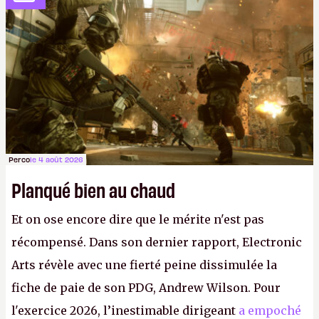
studios et licenciements massifs. En gros, essorer
FC
et
Battlefield
, puis virer le reste.
P.
Perco
le 4 août 2026
Planqué bien au chaud
Et on ose encore dire que le mérite n'est pas
récompensé. Dans son dernier rapport, Electronic
Arts révèle avec une fierté peine dissimulée la
fiche de paie de son PDG, Andrew Wilson. Pour
l'exercice 2026, l’inestimable dirigeant
a empoché