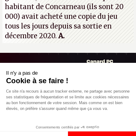
habitant de Concarneau (ils sont 20
000) avait acheté une copie du jeu
tous les jours depuis sa sortie en
décembre 2020.
A.
Il n'y a pas de
Canard PC
Cookie à se faire !
Kiosque numérique
Ce site n'a recours à aucun tracker
Boutique
externe, ne partage avec personne ses
statistiques de fréquentation et se limite
aux cookies nécessaires au bon
fonctionnement de votre session. Mais
comme on est bien élevés, on préfère
s'assurer quand même que ça vous va.
Mentions légales, CGU,
Copyright 2000-2980 (au moins on est
RGPD
peinards), Canard PC. Editeur Presse
Consentements certifiés par
Non-Stop. Tous droits réservés.
Préférences cookies