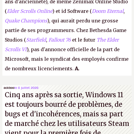
ans d'ancienneté), de même Zenimax Online Studio
(
Elder Scrolls Online
) et id Software (
Doom Eternal
,
Quake Champions
), qui aurait perdu une grosse
partie de ses programmeurs. Chez Bethesda Game
Studios (
Starfield
,
Fallout 76
et le futur
The Elder
Scrolls VI
), pas d'annonce officielle de la part de
Microsoft, mais le syndicat des employés confirme
de nombreux licenciements.
A.
ackboo
le 6 juillet 2026
Cinq ans après sa sortie, Windows 11
est toujours bourré de problèmes, de
bugs et d'incohérences, mais sa part
de marché chez les utilisateurs Steam
vient pour la première fois de