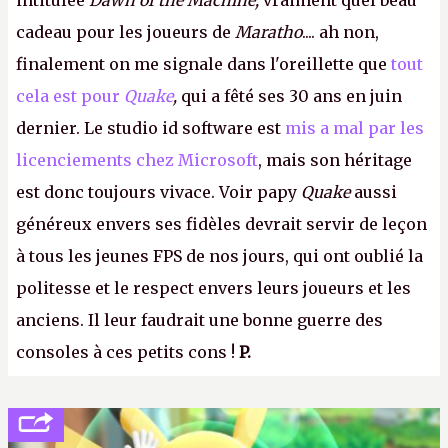
intitulée
Dawn of the Machine,
vraiment quel beau
cadeau pour les joueurs de
Maratho
.... ah non,
finalement on me signale dans l'oreillette que
tout
cela est pour
Quake
,
qui a fêté ses 30 ans en juin
dernier. Le studio id software est
mis a mal par les
licenciements chez Microsoft
, mais son héritage
est donc toujours vivace. Voir papy
Quake
aussi
généreux envers ses fidèles devrait servir de leçon
à tous les jeunes FPS de nos jours, qui ont oublié la
politesse et le respect envers leurs joueurs et les
anciens. Il leur faudrait une bonne guerre des
consoles à ces petits cons !
P.