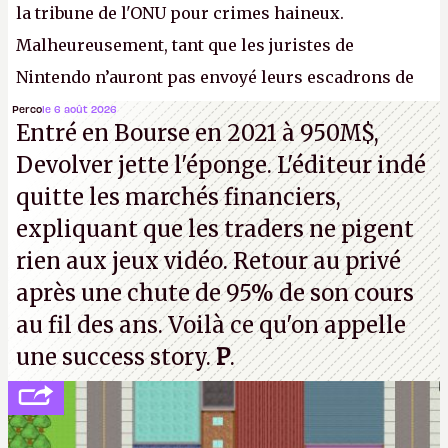
la tribune de l'ONU pour crimes haineux.
Malheureusement, tant que les juristes de
Nintendo n’auront pas envoyé leurs escadrons de
la mort judiciaires pour distribuer du copyright
Perco
le 6 août 2026
Entré en Bourse en 2021 à 950M$,
strike à tour de bras, l'Oncle Sam continuera
Devolver jette l'éponge. L'éditeur indé
d'étaler sa confiture intellectuelle sur vos
quitte les marchés financiers,
souvenirs d'enfance.
P.
expliquant que les traders ne pigent
rien aux jeux vidéo. Retour au privé
après une chute de 95% de son cours
au fil des ans. Voilà ce qu'on appelle
une success story.
P
.