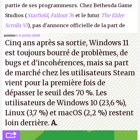
partie de ses programmeurs. Chez Bethesda Game
Studios (
Starfield
,
Fallout 76
et le futur
The Elder
Scrolls VI
), pas d'annonce officielle de la part de
Microsoft, mais le syndicat des employés confirme
ackboo
le 6 juillet 2026
Cinq ans après sa sortie, Windows 11
de nombreux licenciements.
A.
est toujours bourré de problèmes, de
bugs et d'incohérences, mais sa part
de marché chez les utilisateurs Steam
vient pour la première fois de
dépasser le seuil des 70 %. Les
utilisateurs de Windows 10 (23,6 %),
Linux (3,7 %) et macOS (2,2 %) restent
loin derrière.
A.