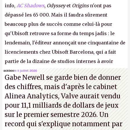
info,
AC Shadows
,
Odyssey
et
Origins
n'ont pas
dépassé les 65 000. Mais il faudra sûrement
beaucoup plus de succès comme celui-là pour
qu'Ubisoft retrouve sa forme du temps jadis : le
lendemain, l'éditeur annonçait une cinquantaine de
licenciements chez Ubisoft Barcelona, qui a fait
partie de la dizaine de studios internes à avoir
travaillé sur cet
Assassin's Creed
sous la direction
ackboo
le 11 juillet 2026
Gabe Newell se garde bien de donner
d'Ubisoft Singapour.
A.
des chiffres, mais d'après le cabinet
Alinea Analytics, Valve aurait vendu
pour 11,1 milliards de dollars de jeux
sur le premier semestre 2026. Un
record qui s'explique notamment par