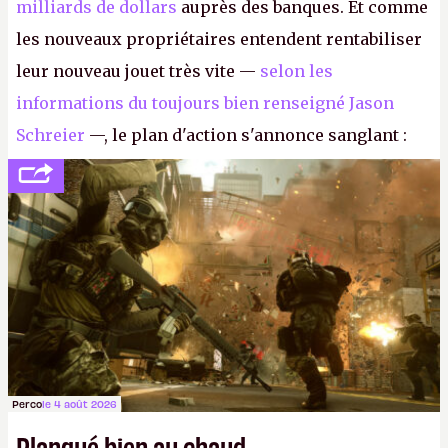
milliards de dollars
auprès des banques. Et comme
les nouveaux propriétaires entendent rentabiliser
leur nouveau jouet très vite —
selon les
informations du toujours bien renseigné Jason
Schreier
—, le plan d'action s'annonce sanglant :
réductions de coûts drastiques, fermetures de
studios et licenciements massifs. En gros, essorer
FC
et
Battlefield
, puis virer le reste.
P.
Perco
le 4 août 2026
Planqué bien au chaud