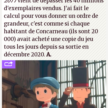
2077
vient de dépasser les 40 millions
vouloir se séparer du studio.
A.
d'exemplaires vendus. J'ai fait le
calcul pour vous donner un ordre de
grandeur, c'est comme si chaque
habitant de Concarneau (ils sont 20
000) avait acheté une copie du jeu
tous les jours depuis sa sortie en
décembre 2020.
A.