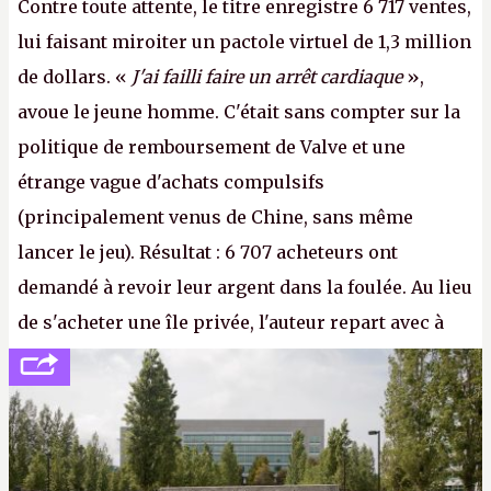
Contre toute attente, le titre enregistre 6 717 ventes,
lui faisant miroiter un pactole virtuel de 1,3 million
de dollars. «
J'ai failli faire un arrêt cardiaque
»,
avoue le jeune homme. C'était sans compter sur la
politique de remboursement de Valve et une
étrange vague d'achats compulsifs
(principalement venus de Chine, sans même
lancer le jeu). Résultat : 6 707 acheteurs ont
demandé à revoir leur argent dans la foulée. Au lieu
de s'acheter une île privée, l'auteur repart avec à
peine 2 000 dollars en poche. C'est toujours plus
cher payé que le temps passé à dev, mais ça
apprendra aux petits malins qu'on ne braque pas
Gabe Newell aussi facilement.
P.