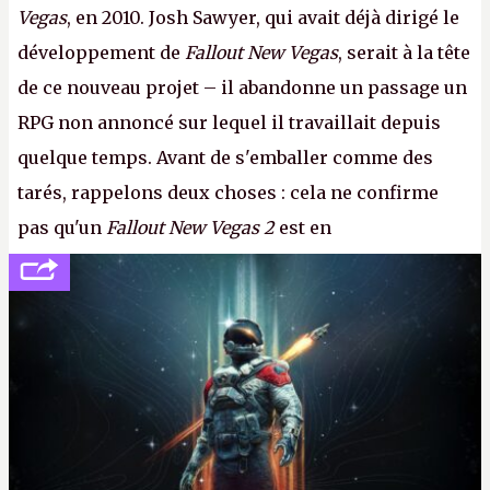
Vegas
, en 2010. Josh Sawyer, qui avait déjà dirigé le
développement de
Fallout New Vegas
, serait à la tête
de ce nouveau projet – il abandonne un passage un
RPG non annoncé sur lequel il travaillait depuis
quelque temps. Avant de s'emballer comme des
tarés, rappelons deux choses : cela ne confirme
pas qu'un
Fallout New Vegas 2
est en
développement (pour ce que l'on sait, ils bossent
peut-être sur
Fallout Football
ou
Fallout vs. Les
Lapins Crétins)
et l'Obsidian d'aujourd'hui n'est plus
le même studio qu'il y a 15 ans. Mais bon, OK, on
peut commencer à fantasmer.
A.