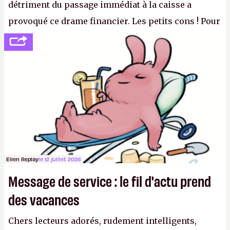
détriment du passage immédiat à la caisse a
provoqué ce drame financier. Les petits cons ! Pour
se consoler, le PDG David Baszucki peut compter
sur le déblocage du jeu en Russie et l'explosion des
joueurs majeurs (+32 %). L'avenir appartient donc
aux adultes, qui ne sont jamais que des enfants
avec du pouvoir d'achat.
P.
Ellen Replay
le 12 juillet 2026
Message de service : le fil d'actu prend
des vacances
Chers lecteurs adorés, rudement intelligents,