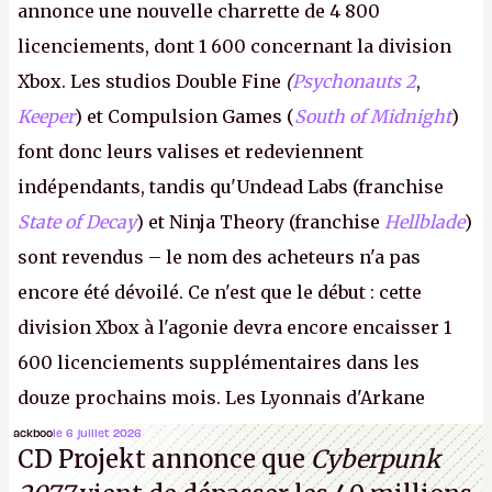
annonce une nouvelle charrette de 4 800
licenciements, dont 1 600 concernant la division
Xbox. Les studios Double Fine
(
Psychonauts 2
,
Keeper
) et Compulsion Games (
South of Midnight
)
font donc leurs valises et redeviennent
indépendants, tandis qu'Undead Labs (franchise
State of Decay
) et Ninja Theory (franchise
Hellblade
)
sont revendus – le nom des acheteurs n'a pas
encore été dévoilé. Ce n'est que le début : cette
division Xbox à l'agonie devra encore encaisser 1
600 licenciements supplémentaires dans les
douze prochains mois. Les Lyonnais d'Arkane
(Dishonored,
Deathloop
) pourraient faire partie des
ackboo
le 6 juillet 2026
CD Projekt annonce que
Cyberpunk
prochaines victimes, puisque Microsoft a confirmé