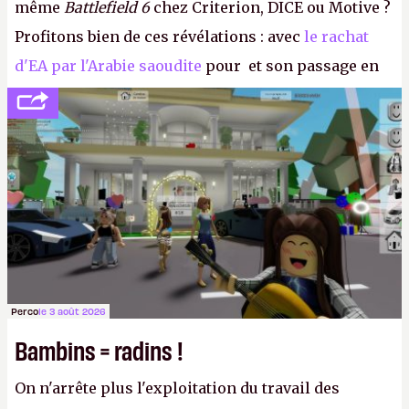
même
Battlefield 6
chez Criterion, DICE ou Motive ?
Profitons bien de ces révélations : avec
le rachat
d'EA par l'Arabie saoudite
pour et son passage en
société privée, l'éditeur n'aura bientôt plus
l'obligation de publier ses bilans. Encore une
victoire pour la transparence.
P.
Perco
le 3 août 2026
Bambins = radins !
On n'arrête plus l'exploitation du travail des