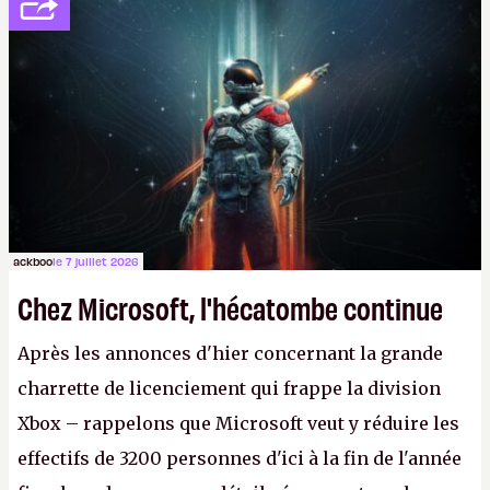
développement (pour ce que l'on sait, ils bossent
peut-être sur
Fallout Football
ou
Fallout vs. Les
Lapins Crétins)
et l'Obsidian d'aujourd'hui n'est plus
le même studio qu'il y a 15 ans. Mais bon, OK, on
peut commencer à fantasmer.
A.
ackboo
le 7 juillet 2026
Chez Microsoft, l'hécatombe continue
Après les annonces d'hier concernant la grande
charrette de licenciement qui frappe la division
Xbox – rappelons que Microsoft veut y réduire les
effectifs de 3200 personnes d'ici à la fin de l'année