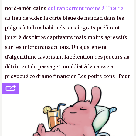
nord-américains
qui rapportent moins à l'heure
:
au lieu de vider la carte bleue de maman dans les
pièges à Robux habituels, ces ingrats préfèrent
jouer à des titres captivants mais moins agressifs
sur les microtransactions. Un ajustement
d'algorithme favorisant la rétention des joueurs au
détriment du passage immédiat à la caisse a
provoqué ce drame financier. Les petits cons ! Pour
se consoler, le PDG David Baszucki peut compter
sur le déblocage du jeu en Russie et l'explosion des
joueurs majeurs (+32 %). L'avenir appartient donc
aux adultes, qui ne sont jamais que des enfants
avec du pouvoir d'achat.
P.