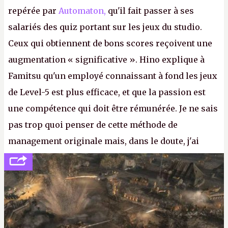
repérée par
Automaton,
qu'il fait passer à ses
salariés des quiz portant sur les jeux du studio.
Ceux qui obtiennent de bons scores reçoivent une
augmentation « significative ». Hino explique à
Famitsu qu'un employé connaissant à fond les jeux
de Level-5 est plus efficace, et que la passion est
une compétence qui doit être rémunérée. Je ne sais
pas trop quoi penser de cette méthode de
management originale mais, dans le doute, j'ai
décidé d'apprendre par cœur les 300 derniers
numéros de
Canard PC
avant de demander une
augmentation à Ivan Le Fou.
A.