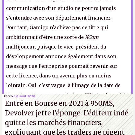
communication d'un studio ne pourra jamais
s'entendre avec son département financier.
Pourtant, Gamigo n'achève pas ce titre qui
ambitionnait d'être une sorte de
XCom
multijoueur, puisque le vice-président du
développement annonce également dans son
message que l'entreprise pourrait revenir sur
cette licence, dans un avenir plus ou moins
lointain. Oui, c'est vague, à l'image de la date de
fermeture des serveurs, fixée au 28 juin et
« sujette
Perco
le 6 août 2026
Entré en Bourse en 2021 à 950M$,
à changement »
. Après tout, inutile de continuer à
Devolver jette l'éponge. L'éditeur indé
faire la teuf lorsque tout le monde est parti et que
quitte les marchés financiers,
seul Dédé se déhanche sur la piste de danse avec
expliquant que les traders ne pigent
sa bière
.