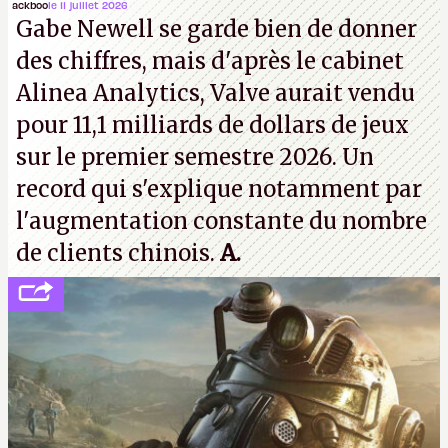
travaillé sur cet
Assassin's Creed
sous la direction
ackboo
le 11 juillet 2026
Gabe Newell se garde bien de donner
d'Ubisoft Singapour.
A.
des chiffres, mais d'après le cabinet
Alinea Analytics, Valve aurait vendu
pour 11,1 milliards de dollars de jeux
sur le premier semestre 2026. Un
record qui s'explique notamment par
l'augmentation constante du nombre
de clients chinois.
A.