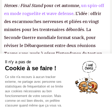
Heroes : Final Stand
pour cet automne,
un spin-off
en mode roguelite et wave defense
. L’idée : offrir
des escarmouches nerveuses et pliées en vingt
minutes pour les trentenaires débordés. La
Seconde Guerre mondiale format snack, pour
réviser le Débarquement entre deux réunions
Teams sans avoir à gérer l'intendance de tout un
continent. Pauvre ackboo, après avoir uriné sur ses
Il n'y a pas de
Canard PC
Cookie à se faire !
bottes, Relic vient donc de déféquer dans son
Kiosque numérique
Ce site n'a recours à aucun tracker
casque.
P.
Boutique
externe, ne partage avec personne ses
statistiques de fréquentation et se limite
aux cookies nécessaires au bon
fonctionnement de votre session. Mais
comme on est bien élevés, on préfère
s'assurer quand même que ça vous va.