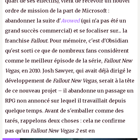
quart de ses effectifs), vient de recevoir un nouvel
ordre de mission de la part de Microsoft :
abandonner la suite d'
Avowed
(qui n'a pas été un
grand succès commercial) et se focaliser sur... la
franchise
Fallout.
Pour mémoire, c'est d'Obsidian
qu'est sorti ce que de nombreux fans considèrent
comme le meilleur épisode de la série,
Fallout New
Vegas
, en 2010. Josh Sawyer, qui avait déjà dirigé le
développement de
Fallout New Vegas
, serait à la tête
de ce nouveau projet – il abandonne un passage un
RPG non annoncé sur lequel il travaillait depuis
quelque temps. Avant de s'emballer comme des
tarés, rappelons deux choses : cela ne confirme
pas qu'un
Fallout New Vegas 2
est en