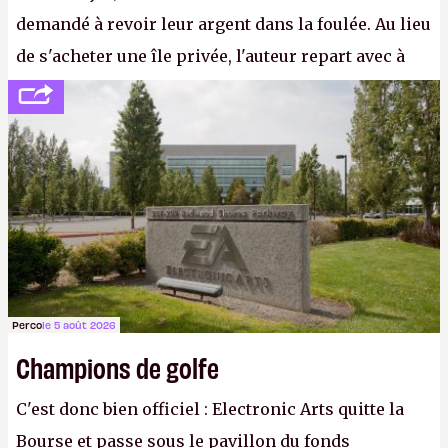
demandé à revoir leur argent dans la foulée. Au lieu
de s'acheter une île privée, l'auteur repart avec à
peine 2 000 dollars en poche. C'est toujours plus
cher payé que le temps passé à dev, mais ça
apprendra aux petits malins qu'on ne braque pas
Gabe Newell aussi facilement.
P.
Perco
le 5 août 2026
Champions de golfe
C'est donc bien officiel : Electronic Arts quitte la
Bourse et passe sous le pavillon du fonds