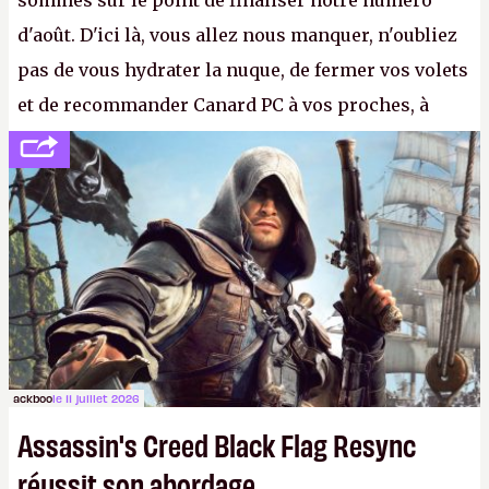
sommes sur le point de finaliser notre numéro
d'août. D'ici là, vous allez nous manquer, n'oubliez
pas de vous hydrater la nuque, de fermer vos volets
et de recommander Canard PC à vos proches, à
votre famille et aux inconnus que vous croisez
dans la rue. Bon été à tous ! –
ER.
ackboo
le 11 juillet 2026
Assassin's Creed Black Flag Resync
réussit son abordage