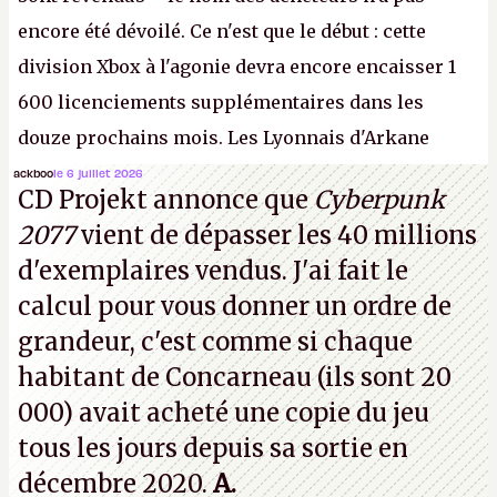
encore été dévoilé. Ce n'est que le début : cette
division Xbox à l'agonie devra encore encaisser 1
600 licenciements supplémentaires dans les
douze prochains mois. Les Lyonnais d'Arkane
(Dishonored,
Deathloop
) pourraient faire partie des
ackboo
le 6 juillet 2026
CD Projekt annonce que
Cyberpunk
prochaines victimes, puisque Microsoft a confirmé
2077
vient de dépasser les 40 millions
vouloir se séparer du studio.
A.
d'exemplaires vendus. J'ai fait le
calcul pour vous donner un ordre de
grandeur, c'est comme si chaque
habitant de Concarneau (ils sont 20
000) avait acheté une copie du jeu
tous les jours depuis sa sortie en
décembre 2020.
A.