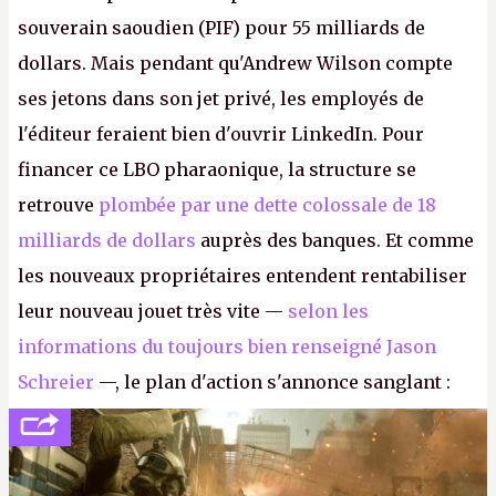
souverain saoudien (PIF) pour 55 milliards de
dollars. Mais pendant qu'Andrew Wilson compte
ses jetons dans son jet privé, les employés de
l'éditeur feraient bien d'ouvrir LinkedIn. Pour
financer ce LBO pharaonique, la structure se
retrouve
plombée par une dette colossale de 18
milliards de dollars
auprès des banques. Et comme
les nouveaux propriétaires entendent rentabiliser
leur nouveau jouet très vite —
selon les
informations du toujours bien renseigné Jason
Schreier
—, le plan d'action s'annonce sanglant :
réductions de coûts drastiques, fermetures de
studios et licenciements massifs. En gros, essorer
FC
et
Battlefield
, puis virer le reste.
P.