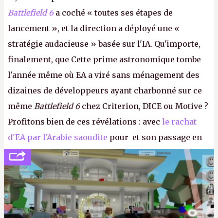
Battlefield 6
a coché « toutes ses étapes de
lancement », et la direction a déployé une «
stratégie audacieuse » basée sur l'IA. Qu'importe,
finalement, que Cette prime astronomique tombe
l'année même où EA a viré sans ménagement des
dizaines de développeurs ayant charbonné sur ce
même
Battlefield 6
chez Criterion, DICE ou Motive ?
Profitons bien de ces révélations : avec
le rachat
d'EA par l'Arabie saoudite
pour et son passage en
société privée, l'éditeur n'aura bientôt plus
l'obligation de publier ses bilans. Encore une
victoire pour la transparence.
P.