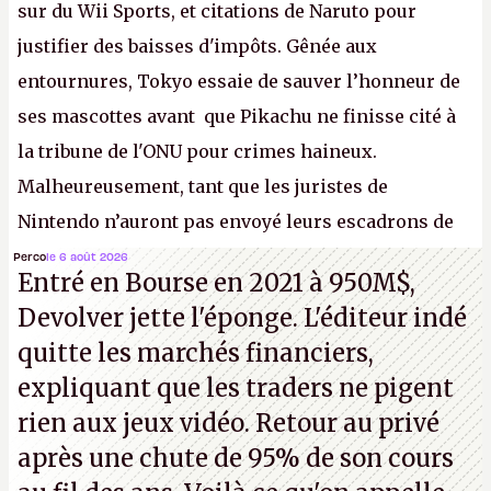
sur du Wii Sports, et citations de Naruto pour
justifier des baisses d'impôts. Gênée aux
entournures, Tokyo essaie de sauver l’honneur de
ses mascottes avant que Pikachu ne finisse cité à
la tribune de l'ONU pour crimes haineux.
Malheureusement, tant que les juristes de
Nintendo n’auront pas envoyé leurs escadrons de
la mort judiciaires pour distribuer du copyright
Perco
le 6 août 2026
Entré en Bourse en 2021 à 950M$,
strike à tour de bras, l'Oncle Sam continuera
Devolver jette l'éponge. L'éditeur indé
d'étaler sa confiture intellectuelle sur vos
quitte les marchés financiers,
souvenirs d'enfance.
P.
expliquant que les traders ne pigent
rien aux jeux vidéo. Retour au privé
après une chute de 95% de son cours