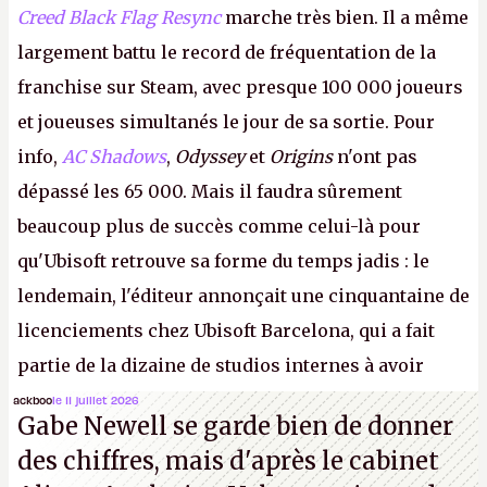
Creed Black Flag Resync
marche très bien. Il a même
largement battu le record de fréquentation de la
franchise sur Steam, avec presque 100 000 joueurs
et joueuses simultanés le jour de sa sortie. Pour
info,
AC Shadows
,
Odyssey
et
Origins
n'ont pas
dépassé les 65 000. Mais il faudra sûrement
beaucoup plus de succès comme celui-là pour
qu'Ubisoft retrouve sa forme du temps jadis : le
lendemain, l'éditeur annonçait une cinquantaine de
licenciements chez Ubisoft Barcelona, qui a fait
partie de la dizaine de studios internes à avoir
travaillé sur cet
Assassin's Creed
sous la direction
ackboo
le 11 juillet 2026
Gabe Newell se garde bien de donner
d'Ubisoft Singapour.
A.
des chiffres, mais d'après le cabinet