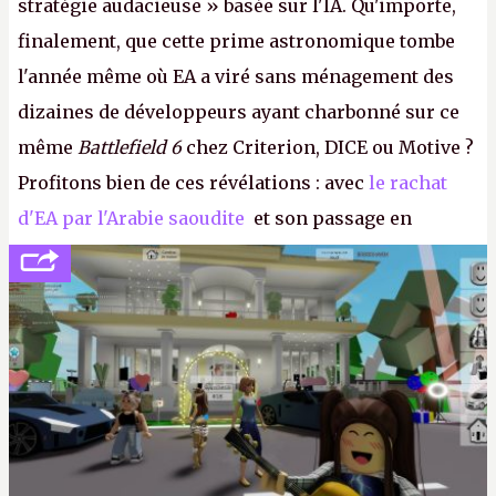
stratégie audacieuse » basée sur l'IA. Qu'importe,
finalement, que cette prime astronomique tombe
l'année même où EA a viré sans ménagement des
dizaines de développeurs ayant charbonné sur ce
même
Battlefield 6
chez Criterion, DICE ou Motive ?
Profitons bien de ces révélations : avec
le rachat
d'EA par l'Arabie saoudite
et son passage en
société privée, l'éditeur n'aura bientôt plus
l'obligation de publier ses bilans. Encore une
victoire pour la transparence.
P.