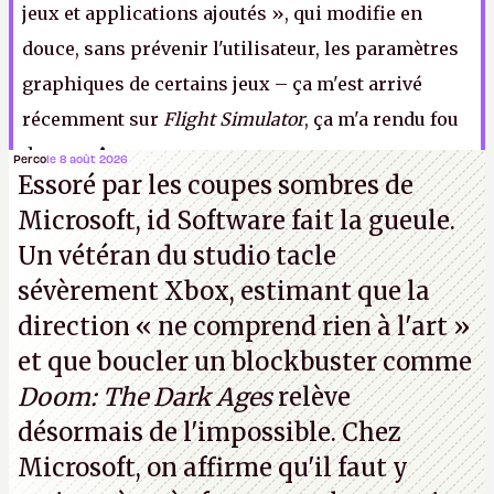
jeux et applications ajoutés », qui modifie en
douce, sans prévenir l'utilisateur, les paramètres
graphiques de certains jeux – ça m'est arrivé
récemment sur
Flight Simulator
, ça m'a rendu fou
de rage.
A.
Perco
le 8 août 2026
Essoré par les coupes sombres de
Microsoft, id Software fait la gueule.
Un vétéran du studio
tacle
sévèrement Xbox
, estimant que la
direction
« ne comprend rien à l'art »
et que boucler un blockbuster comme
Doom: The Dark Ages
relève
désormais de l'impossible. Chez
Microsoft, on affirme qu'il faut y