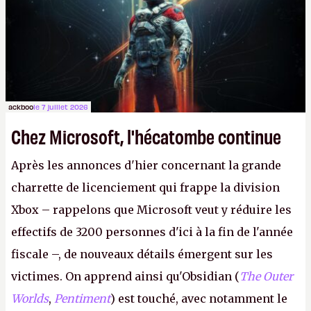
le même studio qu'il y a 15 ans. Mais bon, OK, on
peut commencer à fantasmer.
A.
ackboo
le 7 juillet 2026
Chez Microsoft, l'hécatombe continue
Après les annonces d'hier concernant la grande
charrette de licenciement qui frappe la division
Xbox – rappelons que Microsoft veut y réduire les
effectifs de 3200 personnes d'ici à la fin de l'année
fiscale –, de nouveaux détails émergent sur les
victimes. On apprend ainsi qu'Obsidian (
The Outer
Worlds
,
Pentiment
) est touché, avec notamment le