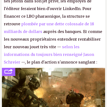
ses jetons dans son jet privé, les employés de
l'éditeur feraient bien d'ouvrir LinkedIn. Pour
financer ce LBO pharaonique, la structure se
retrouve
plombée par une dette colossale de 18
milliards de dollars
auprès des banques. Et comme
les nouveaux propriétaires entendent rentabiliser
leur nouveau jouet très vite —
selon les
informations du toujours bien renseigné Jason
Schreier
—, le plan d'action s'annonce sanglant :
réductions de coûts drastiques, fermetures de
studios et licenciements massifs. En gros, essorer
FC
et
Battlefield
, puis virer le reste.
P.