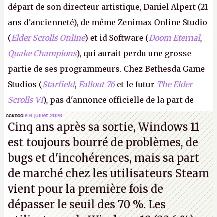
départ de son directeur artistique, Daniel Alpert (21
ans d'ancienneté), de même Zenimax Online Studio
(
Elder Scrolls Online
) et id Software (
Doom Eternal
,
Quake Champions
), qui aurait perdu une grosse
partie de ses programmeurs. Chez Bethesda Game
Studios (
Starfield
,
Fallout 76
et le futur
The Elder
Scrolls VI
), pas d'annonce officielle de la part de
Microsoft, mais le syndicat des employés confirme
ackboo
le 6 juillet 2026
Cinq ans après sa sortie, Windows 11
de nombreux licenciements.
A.
est toujours bourré de problèmes, de
bugs et d'incohérences, mais sa part
de marché chez les utilisateurs Steam
vient pour la première fois de
dépasser le seuil des 70 %. Les