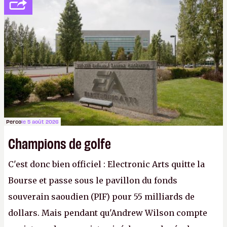
peine 2 000 dollars en poche. C'est toujours plus
cher payé que le temps passé à dev, mais ça
apprendra aux petits malins qu'on ne braque pas
Gabe Newell aussi facilement.
P.
Perco
le 5 août 2026
Champions de golfe
C'est donc bien officiel : Electronic Arts quitte la
Bourse et passe sous le pavillon du fonds
souverain saoudien (PIF) pour 55 milliards de
dollars. Mais pendant qu'Andrew Wilson compte