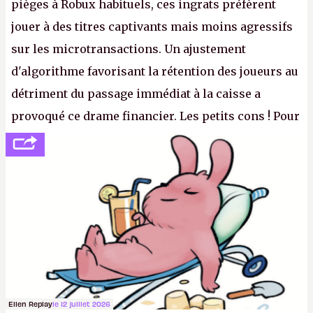
pièges à Robux habituels, ces ingrats préfèrent
jouer à des titres captivants mais moins agressifs
sur les microtransactions. Un ajustement
d'algorithme favorisant la rétention des joueurs au
détriment du passage immédiat à la caisse a
provoqué ce drame financier. Les petits cons ! Pour
se consoler, le PDG David Baszucki peut compter
sur le déblocage du jeu en Russie et l'explosion des
joueurs majeurs (+32 %). L'avenir appartient donc
aux adultes, qui ne sont jamais que des enfants
avec du pouvoir d'achat.
P.
Ellen Replay
le 12 juillet 2026