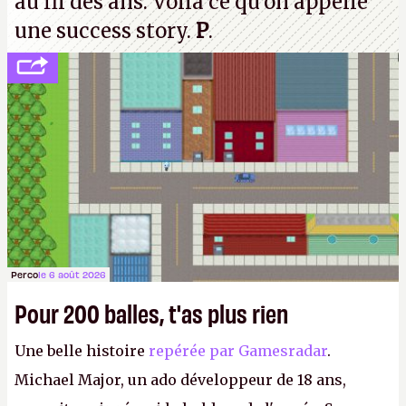
au fil des ans. Voilà ce qu'on appelle
une success story.
P
.
Perco
le 6 août 2026
Pour 200 balles, t'as plus rien
Une belle histoire
repérée par Gamesradar
.
Michael Major, un ado développeur de 18 ans,