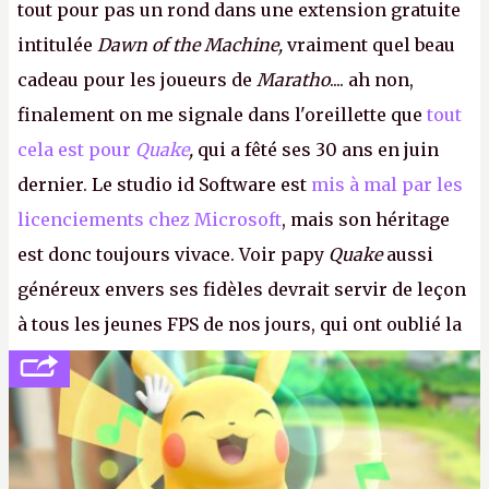
tout pour pas un rond dans une extension gratuite
intitulée
Dawn of the Machine,
vraiment quel beau
cadeau pour les joueurs de
Maratho
.... ah non,
finalement on me signale dans l'oreillette que
tout
cela est pour
Quake
,
qui a fêté ses 30 ans en juin
dernier. Le studio id Software est
mis à mal par les
licenciements chez Microsoft
, mais son héritage
est donc toujours vivace. Voir papy
Quake
aussi
généreux envers ses fidèles devrait servir de leçon
à tous les jeunes FPS de nos jours, qui ont oublié la
politesse et le respect envers leurs joueurs et les
anciens. Il leur faudrait une bonne guerre des
consoles à ces petits cons !
P.