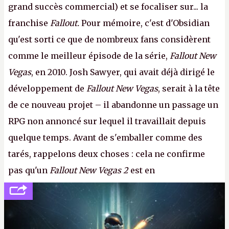
grand succès commercial) et se focaliser sur... la
franchise
Fallout.
Pour mémoire, c'est d'Obsidian
qu'est sorti ce que de nombreux fans considèrent
comme le meilleur épisode de la série,
Fallout New
Vegas
, en 2010. Josh Sawyer, qui avait déjà dirigé le
développement de
Fallout New Vegas
, serait à la tête
de ce nouveau projet – il abandonne un passage un
RPG non annoncé sur lequel il travaillait depuis
quelque temps. Avant de s'emballer comme des
tarés, rappelons deux choses : cela ne confirme
pas qu'un
Fallout New Vegas 2
est en
développement (pour ce que l'on sait, ils bossent
peut-être sur
Fallout Football
ou
Fallout vs. Les
Lapins Crétins)
et l'Obsidian d'aujourd'hui n'est plus