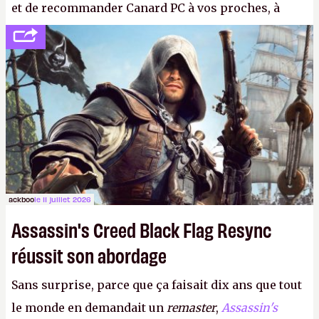
et de recommander Canard PC à vos proches, à
votre famille et aux inconnus que vous croisez
dans la rue. Bon été à tous ! –
ER.
ackboo
le 11 juillet 2026
Assassin's Creed Black Flag Resync
réussit son abordage
Sans surprise, parce que ça faisait dix ans que tout
le monde en demandait un
remaster
,
Assassin's