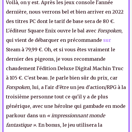
Voilà, on y est.
Après les jeux
console
l'année
dernière, nous verrons bel et bien arriver en 2022
des titres PC dont le tarif de base sera de 80 €.
L'éditeur
Square
Enix
ouvre le bal avec
Forspoken
,
qui vient de débarquer en précommande
sur
Steam
à 79,99 €.
Oh,
e
t si vou
s
êtes vraiment le
dernier des pigeons, je vous recommande
chaudement l'édition
Deluxe Digital Machin Truc
à 105 €.
C'est beau.
Je parle bien sûr du prix,
c
ar
Forspoke
n
, lui, a l'air d'être un jeu d'action/
RPG
à la
troisième personne
tout ce qu'il y a de plus
générique, avec une héroïne qui gambade en mode
parkour dans un
« impressionnant monde
fantastique »
.
En
bonus
, le jeu utilisera la