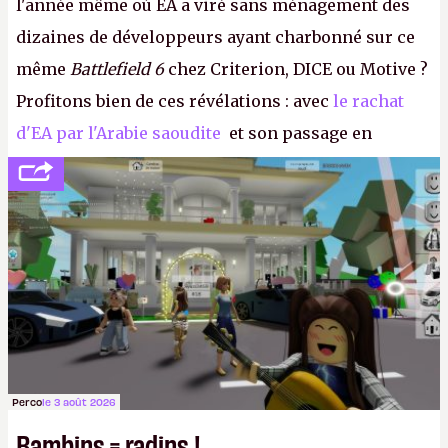
l'année même où EA a viré sans ménagement des
dizaines de développeurs ayant charbonné sur ce
même
Battlefield 6
chez Criterion, DICE ou Motive ?
Profitons bien de ces révélations : avec
le rachat
d'EA par l'Arabie saoudite
et son passage en
société privée, l'éditeur n'aura bientôt plus
l'obligation de publier ses bilans. Encore une
victoire pour la transparence.
P.
Perco
le 3 août 2026
Bambins = radins !