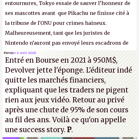
entournures, Tokyo essaie de sauver l’honneur de
ses mascottes avant que Pikachu ne finisse cité à
la tribune de l'ONU pour crimes haineux.
Malheureusement, tant que les juristes de
Nintendo n’auront pas envoyé leurs escadrons de
la mort judiciaires pour distribuer du copyright
Perco
le 6 août 2026
Entré en Bourse en 2021 à 950M$,
strike à tour de bras, l'Oncle Sam continuera
Devolver jette l'éponge. L'éditeur indé
d'étaler sa confiture intellectuelle sur vos
quitte les marchés financiers,
souvenirs d'enfance.
P.
expliquant que les traders ne pigent
rien aux jeux vidéo. Retour au privé
après une chute de 95% de son cours
au fil des ans. Voilà ce qu'on appelle
une success story.
P
.