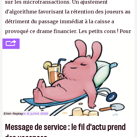
sur les microtransactions. Un ajustement
d'algorithme favorisant la rétention des joueurs au
détriment du passage immédiat à la caisse a
provoqué ce drame financier. Les petits cons ! Pour
se consoler, le PDG David Baszucki peut compter
sur le déblocage du jeu en Russie et l'explosion des
joueurs majeurs (+32 %). L'avenir appartient donc
aux adultes, qui ne sont jamais que des enfants
avec du pouvoir d'achat.
P.
Ellen Replay
le 12 juillet 2026
Message de service : le fil d'actu prend