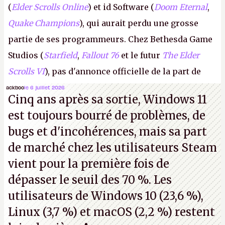
(
Elder Scrolls Online
) et id Software (
Doom Eternal
,
Quake Champions
), qui aurait perdu une grosse
partie de ses programmeurs. Chez Bethesda Game
Studios (
Starfield
,
Fallout 76
et le futur
The Elder
Scrolls VI
), pas d'annonce officielle de la part de
Microsoft, mais le syndicat des employés confirme
ackboo
le 6 juillet 2026
Cinq ans après sa sortie, Windows 11
de nombreux licenciements.
A.
est toujours bourré de problèmes, de
bugs et d'incohérences, mais sa part
de marché chez les utilisateurs Steam
vient pour la première fois de
dépasser le seuil des 70 %. Les
utilisateurs de Windows 10 (23,6 %),
Linux (3,7 %) et macOS (2,2 %) restent