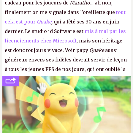
cadeau pour les joueurs de
Maratho
.... ah non,
finalement on me signale dans l'oreillette que
tout
cela est pour
Quake
,
qui a fêté ses 30 ans en juin
dernier. Le studio id Software est
mis à mal par les
licenciements chez Microsoft
, mais son héritage
est donc toujours vivace. Voir papy
Quake
aussi
généreux envers ses fidèles devrait servir de leçon
à tous les jeunes FPS de nos jours, qui ont oublié la
politesse et le respect envers leurs joueurs et les
anciens. Il leur faudrait une bonne guerre des
consoles à ces petits cons !
P.