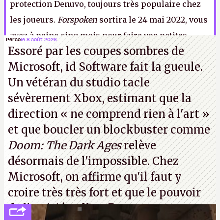
protection
Denuvo
, toujours très populaire chez
les joueurs.
Forspoken
sortira le 24 mai 2022, vous
avez à peine cinq mois pour faire vos petites
Perco
le 8 août 2026
Essoré par les coupes sombres de
économies.
A.
Microsoft, id Software fait la gueule.
Un vétéran du studio
tacle
sévèrement Xbox
, estimant que la
direction
« ne comprend rien à l'art »
et que boucler un blockbuster comme
Doom: The Dark Ages
relève
désormais de l'impossible. Chez
Microsoft, on affirme qu'il faut y
croire très très fort et que le pouvoir
de l'amitié suffira.
P.