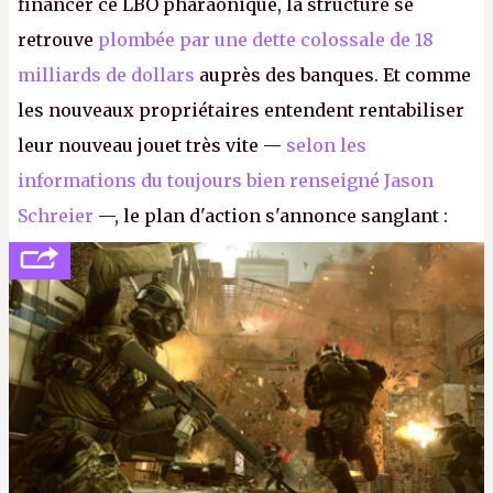
financer ce LBO pharaonique, la structure se
retrouve
plombée par une dette colossale de 18
milliards de dollars
auprès des banques. Et comme
les nouveaux propriétaires entendent rentabiliser
leur nouveau jouet très vite —
selon les
informations du toujours bien renseigné Jason
Schreier
—, le plan d'action s'annonce sanglant :
réductions de coûts drastiques, fermetures de
studios et licenciements massifs. En gros, essorer
FC
et
Battlefield
, puis virer le reste.
P.