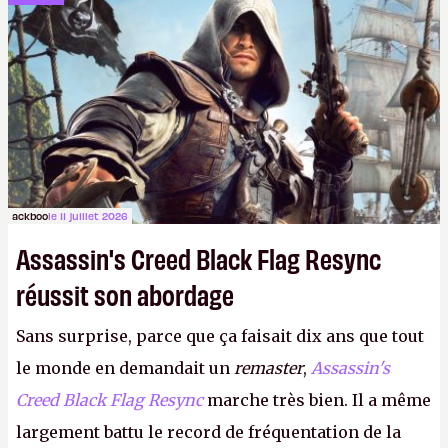
dans la rue. Bon été à tous ! –
ER.
ackboo
le 11 juillet 2026
Assassin's Creed Black Flag Resync
réussit son abordage
Sans surprise, parce que ça faisait dix ans que tout
le monde en demandait un
remaster
,
Assassin's
Creed Black Flag Resync
marche très bien. Il a même
largement battu le record de fréquentation de la