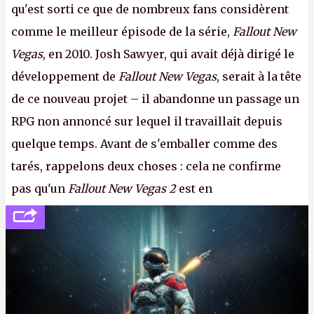
qu'est sorti ce que de nombreux fans considèrent
comme le meilleur épisode de la série,
Fallout New
Vegas
, en 2010. Josh Sawyer, qui avait déjà dirigé le
développement de
Fallout New Vegas
, serait à la tête
de ce nouveau projet – il abandonne un passage un
RPG non annoncé sur lequel il travaillait depuis
quelque temps. Avant de s'emballer comme des
tarés, rappelons deux choses : cela ne confirme
pas qu'un
Fallout New Vegas 2
est en
développement (pour ce que l'on sait, ils bossent
peut-être sur
Fallout Football
ou
Fallout vs. Les
Lapins Crétins)
et l'Obsidian d'aujourd'hui n'est plus
le même studio qu'il y a 15 ans. Mais bon, OK, on
peut commencer à fantasmer.
A.