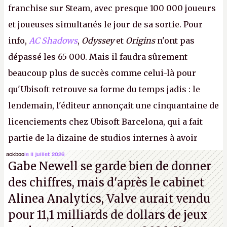
franchise sur Steam, avec presque 100 000 joueurs
et joueuses simultanés le jour de sa sortie. Pour
info,
AC Shadows
,
Odyssey
et
Origins
n'ont pas
dépassé les 65 000. Mais il faudra sûrement
beaucoup plus de succès comme celui-là pour
qu'Ubisoft retrouve sa forme du temps jadis : le
lendemain, l'éditeur annonçait une cinquantaine de
licenciements chez Ubisoft Barcelona, qui a fait
partie de la dizaine de studios internes à avoir
travaillé sur cet
Assassin's Creed
sous la direction
ackboo
le 11 juillet 2026
Gabe Newell se garde bien de donner
d'Ubisoft Singapour.
A.
des chiffres, mais d'après le cabinet
Alinea Analytics, Valve aurait vendu
pour 11,1 milliards de dollars de jeux