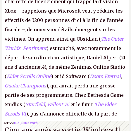
charrette de licenciement qui frappe la division
Xbox – rappelons que Microsoft veut y réduire les
effectifs de 3200 personnes d'ici à la fin de l'année
fiscale –, de nouveaux détails émergent sur les
victimes. On apprend ainsi qu'Obsidian (
The Outer
Worlds
,
Pentiment
) est touché, avec notamment le
départ de son directeur artistique, Daniel Alpert (21
ans d'ancienneté), de même Zenimax Online Studio
(
Elder Scrolls Online
) et id Software (
Doom Eternal
,
Quake Champions
), qui aurait perdu une grosse
partie de ses programmeurs. Chez Bethesda Game
Studios (
Starfield
,
Fallout 76
et le futur
The Elder
Scrolls VI
), pas d'annonce officielle de la part de
Microsoft, mais le syndicat des employés confirme
ackboo
le 6 juillet 2026
Cinq ans après sa sortie, Windows 11