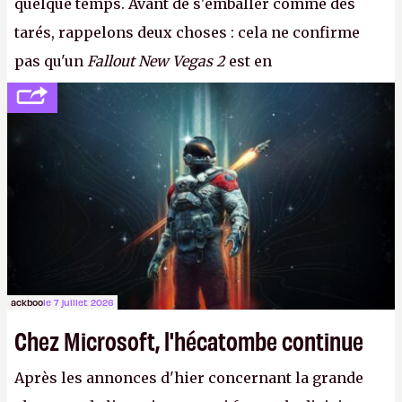
quelque temps. Avant de s'emballer comme des
tarés, rappelons deux choses : cela ne confirme
pas qu'un
Fallout New Vegas 2
est en
développement (pour ce que l'on sait, ils bossent
peut-être sur
Fallout Football
ou
Fallout vs. Les
Lapins Crétins)
et l'Obsidian d'aujourd'hui n'est plus
le même studio qu'il y a 15 ans. Mais bon, OK, on
peut commencer à fantasmer.
A.
ackboo
le 7 juillet 2026
Chez Microsoft, l'hécatombe continue
Après les annonces d'hier concernant la grande