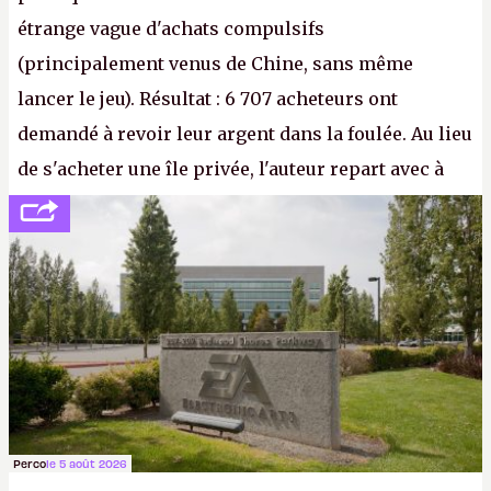
étrange vague d'achats compulsifs
(principalement venus de Chine, sans même
lancer le jeu). Résultat : 6 707 acheteurs ont
demandé à revoir leur argent dans la foulée. Au lieu
de s'acheter une île privée, l'auteur repart avec à
peine 2 000 dollars en poche. C'est toujours plus
cher payé que le temps passé à dev, mais ça
apprendra aux petits malins qu'on ne braque pas
Gabe Newell aussi facilement.
P.
Perco
le 5 août 2026