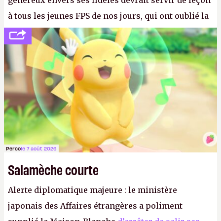
généreux envers ses fidèles devrait servir de leçon
à tous les jeunes FPS de nos jours, qui ont oublié la
politesse et le respect envers leurs joueurs et les
anciens. Il leur faudrait une bonne guerre des
consoles à ces petits cons !
P.
Perco
le 7 août 2026
Salamèche courte
Alerte diplomatique majeure : le ministère
japonais des Affaires étrangères a poliment