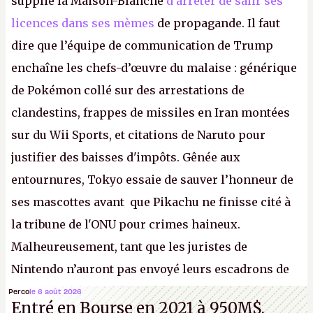
supplié la Maison-Blanche
d’arrêter de salir ses
licences dans ses mèmes
de propagande. Il faut
dire que l’équipe de communication de Trump
enchaîne les chefs-d’œuvre du malaise : générique
de Pokémon collé sur des arrestations de
clandestins, frappes de missiles en Iran montées
sur du Wii Sports, et citations de Naruto pour
justifier des baisses d'impôts. Gênée aux
entournures, Tokyo essaie de sauver l’honneur de
ses mascottes avant que Pikachu ne finisse cité à
la tribune de l'ONU pour crimes haineux.
Malheureusement, tant que les juristes de
Nintendo n’auront pas envoyé leurs escadrons de
la mort judiciaires pour distribuer du copyright
Perco
le 6 août 2026
Entré en Bourse en 2021 à 950M$,