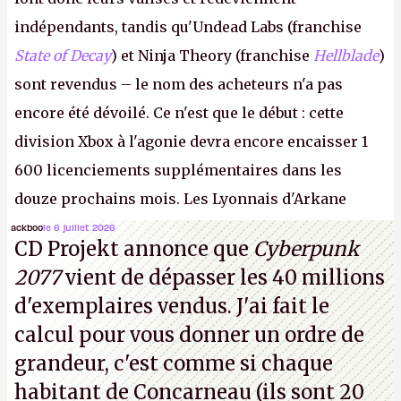
indépendants, tandis qu'Undead Labs (franchise
State of Decay
) et Ninja Theory (franchise
Hellblade
)
sont revendus – le nom des acheteurs n'a pas
encore été dévoilé. Ce n'est que le début : cette
division Xbox à l'agonie devra encore encaisser 1
600 licenciements supplémentaires dans les
douze prochains mois. Les Lyonnais d'Arkane
(Dishonored,
Deathloop
) pourraient faire partie des
ackboo
le 6 juillet 2026
CD Projekt annonce que
Cyberpunk
prochaines victimes, puisque Microsoft a confirmé
2077
vient de dépasser les 40 millions
vouloir se séparer du studio.
A.
d'exemplaires vendus. J'ai fait le
calcul pour vous donner un ordre de
grandeur, c'est comme si chaque
habitant de Concarneau (ils sont 20