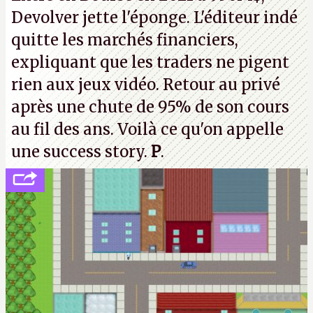
strike à tour de bras, l'Oncle Sam continuera
Devolver jette l'éponge. L'éditeur indé
d'étaler sa confiture intellectuelle sur vos
quitte les marchés financiers,
souvenirs d'enfance.
P.
expliquant que les traders ne pigent
rien aux jeux vidéo. Retour au privé
après une chute de 95% de son cours
au fil des ans. Voilà ce qu'on appelle
une success story.
P
.