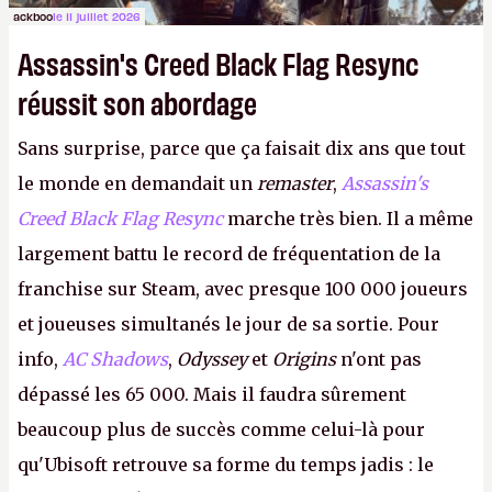
ackboo
le 11 juillet 2026
Assassin's Creed Black Flag Resync
réussit son abordage
Sans surprise, parce que ça faisait dix ans que tout
le monde en demandait un
remaster
,
Assassin's
Creed Black Flag Resync
marche très bien. Il a même
largement battu le record de fréquentation de la
franchise sur Steam, avec presque 100 000 joueurs
et joueuses simultanés le jour de sa sortie. Pour
info,
AC Shadows
,
Odyssey
et
Origins
n'ont pas
dépassé les 65 000. Mais il faudra sûrement
beaucoup plus de succès comme celui-là pour
qu'Ubisoft retrouve sa forme du temps jadis : le