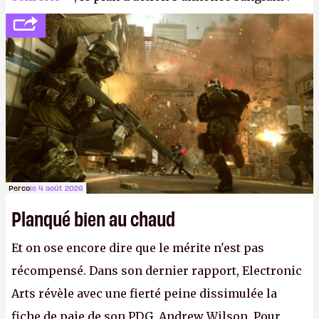
réductions de coûts drastiques, fermetures de
studios et licenciements massifs. En gros, essorer
FC
et
Battlefield
, puis virer le reste.
P.
Perco
le 4 août 2026
Planqué bien au chaud
Et on ose encore dire que le mérite n'est pas
récompensé. Dans son dernier rapport, Electronic
Arts révèle avec une fierté peine dissimulée la
fiche de paie de son PDG, Andrew Wilson. Pour