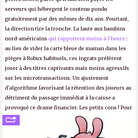
serveurs qui hébergent le contenu pondu
gratuitement par des mômes de dix ans. Pourtant,
la direction tire la tronche. La faute aux bambins
nord-américains
qui rapportent moins à l'heure
:
au lieu de vider la carte bleue de maman dans les
pièges à Robux habituels, ces ingrats préfèrent
jouer à des titres captivants mais moins agressifs
sur les microtransactions. Un ajustement
d'algorithme favorisant la rétention des joueurs au
détriment du passage immédiat à la caisse a
provoqué ce drame financier. Les petits cons ! Pour
se consoler, le PDG David Baszucki peut compter
sur le déblocage du jeu en Russie et l'explosion des
joueurs majeurs (+32 %). L'avenir appartient donc