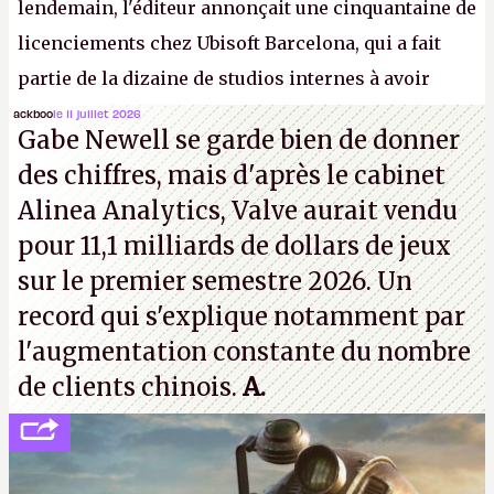
lendemain, l'éditeur annonçait une cinquantaine de
licenciements chez Ubisoft Barcelona, qui a fait
partie de la dizaine de studios internes à avoir
travaillé sur cet
Assassin's Creed
sous la direction
ackboo
le 11 juillet 2026
Gabe Newell se garde bien de donner
d'Ubisoft Singapour.
A.
des chiffres, mais d'après le cabinet
Alinea Analytics, Valve aurait vendu
pour 11,1 milliards de dollars de jeux
sur le premier semestre 2026. Un
record qui s'explique notamment par
l'augmentation constante du nombre
de clients chinois.
A.