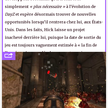
simplement
« plus nécessaire »
à l’évolution de
DayZ
et espère désormais trouver de nouvelles
opportunités lorsqu’il rentrera chez lui, aux États-
Unis. Dans les faits, Hick laisse un projet
inachevé derrière lui, puisque la date de sortie du
jeu est toujours vaguement estimée à « la fin de
l’année ». Avec un développement aussi
chaotique, il y a donc fort à parier que
DayZ
ne
sera, lui aussi, bientôt plus nécessaire au paysage
vidéoludique.​
K.L.