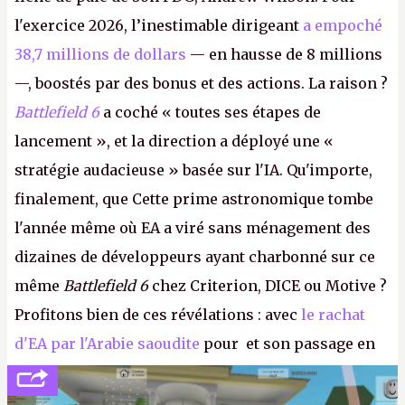
l'exercice 2026, l’inestimable dirigeant
a empoché
38,7 millions de dollars
— en hausse de 8 millions
—, boostés par des bonus et des actions. La raison ?
Battlefield 6
a coché « toutes ses étapes de
lancement », et la direction a déployé une «
stratégie audacieuse » basée sur l'IA. Qu'importe,
finalement, que Cette prime astronomique tombe
l'année même où EA a viré sans ménagement des
dizaines de développeurs ayant charbonné sur ce
même
Battlefield 6
chez Criterion, DICE ou Motive ?
Profitons bien de ces révélations : avec
le rachat
d'EA par l'Arabie saoudite
pour et son passage en
société privée, l'éditeur n'aura bientôt plus
l'obligation de publier ses bilans. Encore une