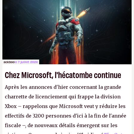
peut-être sur
Fallout Football
ou
Fallout vs. Les
Lapins Crétins)
et l'Obsidian d'aujourd'hui n'est plus
le même studio qu'il y a 15 ans. Mais bon, OK, on
peut commencer à fantasmer.
A.
ackboo
le 7 juillet 2026
Chez Microsoft, l'hécatombe continue
Après les annonces d'hier concernant la grande
charrette de licenciement qui frappe la division
Xbox – rappelons que Microsoft veut y réduire les
effectifs de 3200 personnes d'ici à la fin de l'année
fiscale –, de nouveaux détails émergent sur les