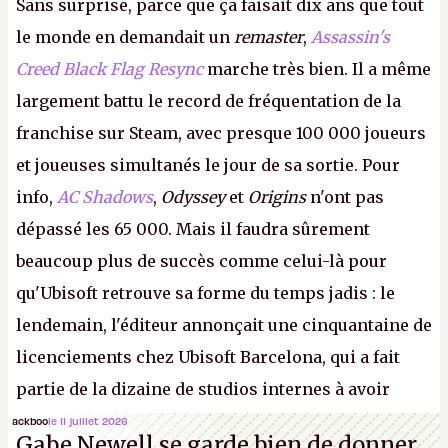
Sans surprise, parce que ça faisait dix ans que tout
le monde en demandait un
remaster
,
Assassin's
Creed Black Flag Resync
marche très bien. Il a même
largement battu le record de fréquentation de la
franchise sur Steam, avec presque 100 000 joueurs
et joueuses simultanés le jour de sa sortie. Pour
info,
AC Shadows
,
Odyssey
et
Origins
n'ont pas
dépassé les 65 000. Mais il faudra sûrement
beaucoup plus de succès comme celui-là pour
qu'Ubisoft retrouve sa forme du temps jadis : le
lendemain, l'éditeur annonçait une cinquantaine de
licenciements chez Ubisoft Barcelona, qui a fait
partie de la dizaine de studios internes à avoir
travaillé sur cet
Assassin's Creed
sous la direction
ackboo
le 11 juillet 2026
Gabe Newell se garde bien de donner