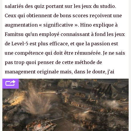
salariés des quiz portant sur les jeux du studio.
Ceux qui obtiennent de bons scores reçoivent une
augmentation « significative ». Hino explique à
Famitsu qu'un employé connaissant à fond les jeux
de Level-5 est plus efficace, et que la passion est
une compétence qui doit être rémunérée. Je ne sais
pas trop quoi penser de cette méthode de
management originale mais, dans le doute, j'ai
décidé d'apprendre par cœur les 300 derniers
numéros de
Canard PC
avant de demander une
augmentation à Ivan Le Fou.
A.