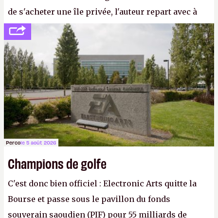
de s'acheter une île privée, l'auteur repart avec à
peine 2 000 dollars en poche. C'est toujours plus
cher payé que le temps passé à dev, mais ça
apprendra aux petits malins qu'on ne braque pas
Gabe Newell aussi facilement.
P.
Perco
le 5 août 2026
Champions de golfe
C'est donc bien officiel : Electronic Arts quitte la
Bourse et passe sous le pavillon du fonds
souverain saoudien (PIF) pour 55 milliards de