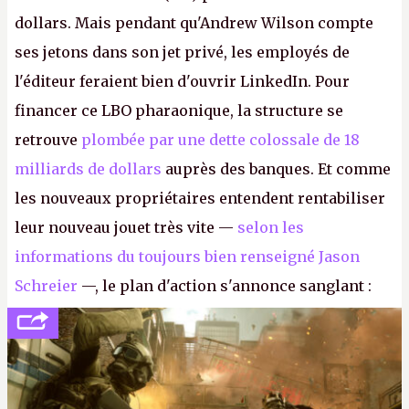
dollars. Mais pendant qu'Andrew Wilson compte
ses jetons dans son jet privé, les employés de
l'éditeur feraient bien d'ouvrir LinkedIn. Pour
financer ce LBO pharaonique, la structure se
retrouve
plombée par une dette colossale de 18
milliards de dollars
auprès des banques. Et comme
les nouveaux propriétaires entendent rentabiliser
leur nouveau jouet très vite —
selon les
informations du toujours bien renseigné Jason
Schreier
—, le plan d'action s'annonce sanglant :
réductions de coûts drastiques, fermetures de
studios et licenciements massifs. En gros, essorer
FC
et
Battlefield
, puis virer le reste.
P.