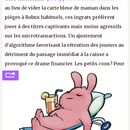
au lieu de vider la carte bleue de maman dans les
pièges à Robux habituels, ces ingrats préfèrent
jouer à des titres captivants mais moins agressifs
sur les microtransactions. Un ajustement
d'algorithme favorisant la rétention des joueurs au
détriment du passage immédiat à la caisse a
provoqué ce drame financier. Les petits cons ! Pour
se consoler, le PDG David Baszucki peut compter
sur le déblocage du jeu en Russie et l'explosion des
joueurs majeurs (+32 %). L'avenir appartient donc
aux adultes, qui ne sont jamais que des enfants
avec du pouvoir d'achat.
P.