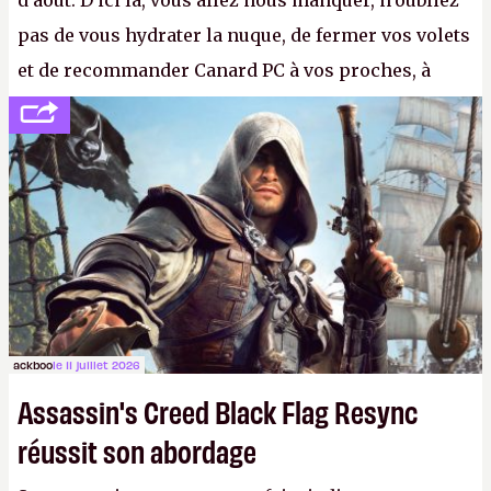
d'août. D'ici là, vous allez nous manquer, n'oubliez
pas de vous hydrater la nuque, de fermer vos volets
et de recommander Canard PC à vos proches, à
votre famille et aux inconnus que vous croisez
dans la rue. Bon été à tous ! –
ER.
ackboo
le 11 juillet 2026
Assassin's Creed Black Flag Resync
réussit son abordage