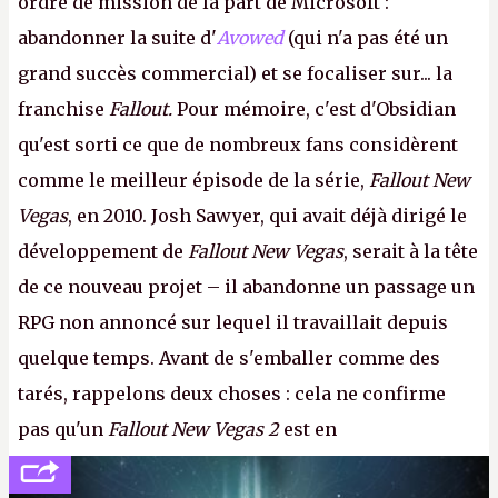
ordre de mission de la part de Microsoft :
abandonner la suite d'
Avowed
(qui n'a pas été un
grand succès commercial) et se focaliser sur... la
franchise
Fallout.
Pour mémoire, c'est d'Obsidian
qu'est sorti ce que de nombreux fans considèrent
comme le meilleur épisode de la série,
Fallout New
Vegas
, en 2010. Josh Sawyer, qui avait déjà dirigé le
développement de
Fallout New Vegas
, serait à la tête
de ce nouveau projet – il abandonne un passage un
RPG non annoncé sur lequel il travaillait depuis
quelque temps. Avant de s'emballer comme des
tarés, rappelons deux choses : cela ne confirme
pas qu'un
Fallout New Vegas 2
est en
développement (pour ce que l'on sait, ils bossent