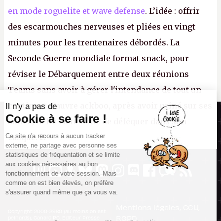
en mode roguelite et wave defense
. L’idée : offrir
des escarmouches nerveuses et pliées en vingt
minutes pour les trentenaires débordés. La
Seconde Guerre mondiale format snack, pour
réviser le Débarquement entre deux réunions
Teams sans avoir à gérer l'intendance de tout un
continent. Pauvre ackboo, après avoir uriné sur ses
Il n'y a pas de
Canard PC
Cookie à se faire !
bottes, Relic vient donc de déféquer dans son
Kiosque numérique
Ce site n'a recours à aucun tracker
casque.
P.
Boutique
externe, ne partage avec personne ses
statistiques de fréquentation et se limite
aux cookies nécessaires au bon
fonctionnement de votre session. Mais
comme on est bien élevés, on préfère
s'assurer quand même que ça vous va.
Mentions légales, CGU,
Copyright 2000-2980 (au moins on est
RGPD
peinards), Canard PC. Editeur Presse