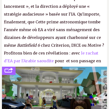
lancement », et la direction a déployé une «
stratégie audacieuse » basée sur l'IA. Qu'importe,
finalement, que Cette prime astronomique tombe
l'année même où EA a viré sans ménagement des
dizaines de développeurs ayant charbonné sur ce
même
Battlefield 6
chez Criterion, DICE ou Motive ?
Profitons bien de ces révélations : avec
le rachat
d'EA par l'Arabie saoudite
pour et son passage en
société privée, l'éditeur n'aura bientôt plus
l'obligation de publier ses bilans. Encore une
victoire pour la transparence.
P.