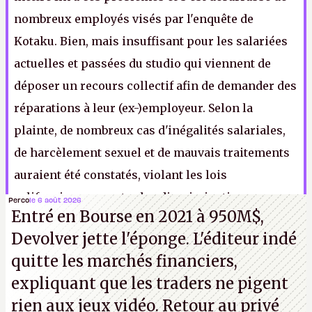
nombreux employés visés par l'enquête de
Kotaku. Bien, mais insuffisant pour les salariées
actuelles et passées du studio qui viennent de
déposer un recours collectif afin de demander des
réparations à leur (ex-)employeur. Selon la
plainte, de nombreux cas d'inégalités salariales,
de harcèlement sexuel et de mauvais traitements
auraient été constatés, violant les lois
californiennes contre les discriminations
Perco
le 6 août 2026
Entré en Bourse en 2021 à 950M$,
sexistes. Pour l'heure, Riot s'est refusé à tout
Devolver jette l'éponge. L'éditeur indé
commentaire mais indique prendre cette
quitte les marchés financiers,
plainte
« très au sérieux »
​
.
expliquant que les traders ne pigent
rien aux jeux vidéo. Retour au privé