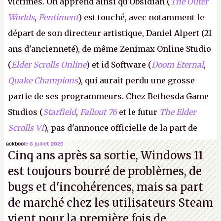
victimes. On apprend ainsi qu'Obsidian (
The Outer
Worlds
,
Pentiment
) est touché, avec notamment le
départ de son directeur artistique, Daniel Alpert (21
ans d'ancienneté), de même Zenimax Online Studio
(
Elder Scrolls Online
) et id Software (
Doom Eternal
,
Quake Champions
), qui aurait perdu une grosse
partie de ses programmeurs. Chez Bethesda Game
Studios (
Starfield
,
Fallout 76
et le futur
The Elder
Scrolls VI
), pas d'annonce officielle de la part de
Microsoft, mais le syndicat des employés confirme
ackboo
le 6 juillet 2026
Cinq ans après sa sortie, Windows 11
de nombreux licenciements.
A.
est toujours bourré de problèmes, de
bugs et d'incohérences, mais sa part
de marché chez les utilisateurs Steam
vient pour la première fois de