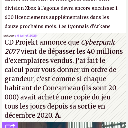
division Xbox à l'agonie devra encore encaisser 1
600 licenciements supplémentaires dans les
douze prochains mois. Les Lyonnais d'Arkane
(Dishonored,
Deathloop
) pourraient faire partie des
ackboo
le 6 juillet 2026
CD Projekt annonce que
Cyberpunk
prochaines victimes, puisque Microsoft a confirmé
2077
vient de dépasser les 40 millions
vouloir se séparer du studio.
A.
d'exemplaires vendus. J'ai fait le
calcul pour vous donner un ordre de
grandeur, c'est comme si chaque
habitant de Concarneau (ils sont 20
000) avait acheté une copie du jeu
tous les jours depuis sa sortie en
décembre 2020.
A.