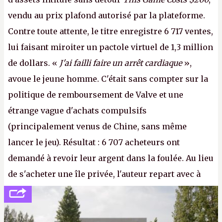
vendu au prix plafond autorisé par la plateforme.
Contre toute attente, le titre enregistre 6 717 ventes,
lui faisant miroiter un pactole virtuel de 1,3 million
de dollars. «
J'ai failli faire un arrêt cardiaque
»,
avoue le jeune homme. C'était sans compter sur la
politique de remboursement de Valve et une
étrange vague d'achats compulsifs
(principalement venus de Chine, sans même
lancer le jeu). Résultat : 6 707 acheteurs ont
demandé à revoir leur argent dans la foulée. Au lieu
de s'acheter une île privée, l'auteur repart avec à
peine 2 000 dollars en poche. C'est toujours plus
cher payé que le temps passé à dev, mais ça
apprendra aux petits malins qu'on ne braque pas