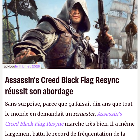
dans la rue. Bon été à tous ! –
ER.
ackboo
le 11 juillet 2026
Assassin's Creed Black Flag Resync
réussit son abordage
Sans surprise, parce que ça faisait dix ans que tout
le monde en demandait un
remaster
,
Assassin's
Creed Black Flag Resync
marche très bien. Il a même
largement battu le record de fréquentation de la