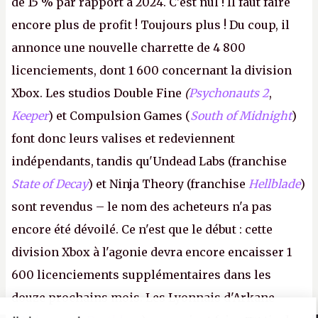
de 15 % par rapport à 2024. C'est nul ! Il faut faire
encore plus de profit ! Toujours plus ! Du coup, il
annonce une nouvelle charrette de 4 800
licenciements, dont 1 600 concernant la division
Xbox. Les studios Double Fine
(
Psychonauts 2
,
Keeper
) et Compulsion Games (
South of Midnight
)
font donc leurs valises et redeviennent
indépendants, tandis qu'Undead Labs (franchise
State of Decay
) et Ninja Theory (franchise
Hellblade
)
sont revendus – le nom des acheteurs n'a pas
encore été dévoilé. Ce n'est que le début : cette
division Xbox à l'agonie devra encore encaisser 1
600 licenciements supplémentaires dans les
douze prochains mois. Les Lyonnais d'Arkane