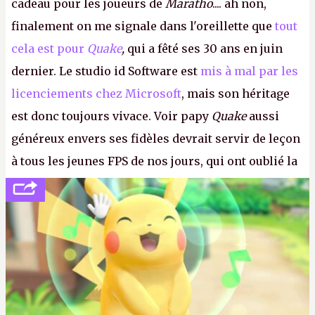
cadeau pour les joueurs de
Maratho
.... ah non,
finalement on me signale dans l'oreillette que
tout
cela est pour
Quake
,
qui a fêté ses 30 ans en juin
dernier. Le studio id Software est
mis à mal par les
licenciements chez Microsoft
, mais son héritage
est donc toujours vivace. Voir papy
Quake
aussi
généreux envers ses fidèles devrait servir de leçon
à tous les jeunes FPS de nos jours, qui ont oublié la
politesse et le respect envers leurs joueurs et les
anciens. Il leur faudrait une bonne guerre des
consoles à ces petits cons !
P.