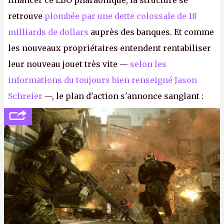
financer ce LBO pharaonique, la structure se
retrouve
plombée par une dette colossale de 18
milliards de dollars
auprès des banques. Et comme
les nouveaux propriétaires entendent rentabiliser
leur nouveau jouet très vite —
selon les
informations du toujours bien renseigné Jason
Schreier
—, le plan d'action s'annonce sanglant :
réductions de coûts drastiques, fermetures de
studios et licenciements massifs. En gros, essorer
FC
et
Battlefield
, puis virer le reste.
P.