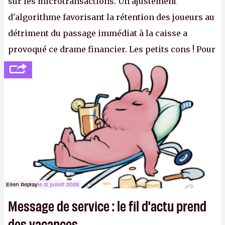
sur les microtransactions. Un ajustement
d'algorithme favorisant la rétention des joueurs au
détriment du passage immédiat à la caisse a
provoqué ce drame financier. Les petits cons ! Pour
se consoler, le PDG David Baszucki peut compter
sur le déblocage du jeu en Russie et l'explosion des
joueurs majeurs (+32 %). L'avenir appartient donc
aux adultes, qui ne sont jamais que des enfants
avec du pouvoir d'achat.
P.
Ellen Replay
le 12 juillet 2026
Message de service : le fil d'actu prend
des vacances