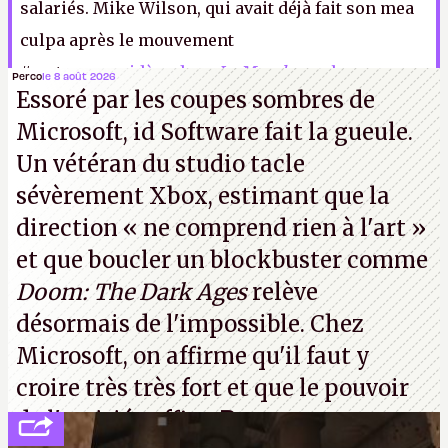
salariés. Mike Wilson, qui avait déjà fait son mea
culpa après le mouvement
#metoo,
considère
dans
Le Monde
que le
Perco
le 8 août 2026
Essoré par les coupes sombres de
crunch
est
«
un secret honteux que l’industrie n’a
Microsoft, id Software fait la gueule.
jamais réussi à résoudre
en vingt ans
»
.
M.K.
Un vétéran du studio
tacle
sévèrement Xbox
, estimant que la
direction
« ne comprend rien à l'art »
et que boucler un blockbuster comme
Doom: The Dark Ages
relève
désormais de l'impossible. Chez
Microsoft, on affirme qu'il faut y
croire très très fort et que le pouvoir
de l'amitié suffira.
P.