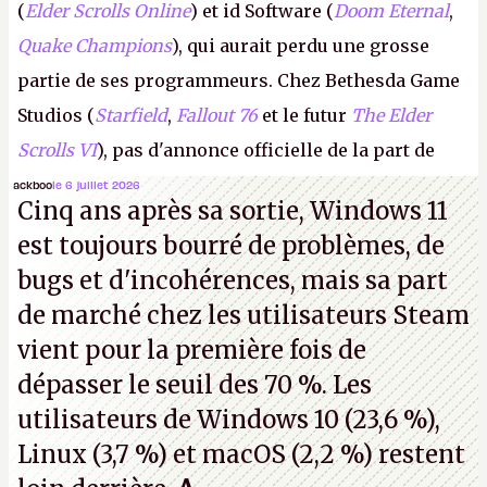
(
Elder Scrolls Online
) et id Software (
Doom Eternal
,
Quake Champions
), qui aurait perdu une grosse
partie de ses programmeurs. Chez Bethesda Game
Studios (
Starfield
,
Fallout 76
et le futur
The Elder
Scrolls VI
), pas d'annonce officielle de la part de
Microsoft, mais le syndicat des employés confirme
ackboo
le 6 juillet 2026
Cinq ans après sa sortie, Windows 11
de nombreux licenciements.
A.
est toujours bourré de problèmes, de
bugs et d'incohérences, mais sa part
de marché chez les utilisateurs Steam
vient pour la première fois de
dépasser le seuil des 70 %. Les
utilisateurs de Windows 10 (23,6 %),
Linux (3,7 %) et macOS (2,2 %) restent