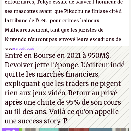
entournures, Tokyo essaie de sauver l’honneur de
ses mascottes avant que Pikachu ne finisse cité à
la tribune de l'ONU pour crimes haineux.
Malheureusement, tant que les juristes de
Nintendo n’auront pas envoyé leurs escadrons de
la mort judiciaires pour distribuer du copyright
Perco
le 6 août 2026
Entré en Bourse en 2021 à 950M$,
strike à tour de bras, l'Oncle Sam continuera
Devolver jette l'éponge. L'éditeur indé
d'étaler sa confiture intellectuelle sur vos
quitte les marchés financiers,
souvenirs d'enfance.
P.
expliquant que les traders ne pigent
rien aux jeux vidéo. Retour au privé
après une chute de 95% de son cours
au fil des ans. Voilà ce qu'on appelle
une success story.
P
.