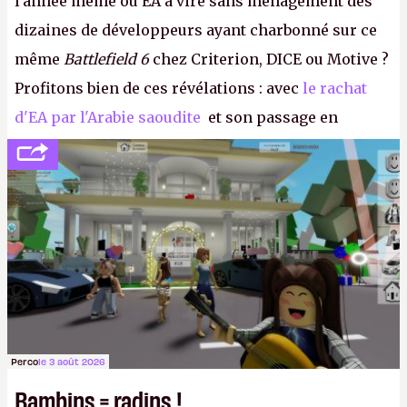
l'année même où EA a viré sans ménagement des
dizaines de développeurs ayant charbonné sur ce
même
Battlefield 6
chez Criterion, DICE ou Motive ?
Profitons bien de ces révélations : avec
le rachat
d'EA par l'Arabie saoudite
et son passage en
société privée, l'éditeur n'aura bientôt plus
l'obligation de publier ses bilans. Encore une
victoire pour la transparence.
P.
Perco
le 3 août 2026
Bambins = radins !