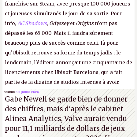
franchise sur Steam, avec presque 100 000 joueurs
et joueuses simultanés le jour de sa sortie. Pour
info,
AC Shadows
,
Odyssey
et
Origins
n'ont pas
dépassé les 65 000. Mais il faudra sûrement
beaucoup plus de succès comme celui-là pour
qu'Ubisoft retrouve sa forme du temps jadis : le
lendemain, l'éditeur annonçait une cinquantaine de
licenciements chez Ubisoft Barcelona, qui a fait
partie de la dizaine de studios internes à avoir
travaillé sur cet
Assassin's Creed
sous la direction
ackboo
le 11 juillet 2026
Gabe Newell se garde bien de donner
d'Ubisoft Singapour.
A.
des chiffres, mais d'après le cabinet
Alinea Analytics, Valve aurait vendu
pour 11,1 milliards de dollars de jeux