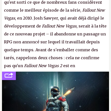
qu'est sorti ce que de nombreux fans considèrent
comme le meilleur épisode de la série,
Fallout New
Vegas
, en 2010. Josh Sawyer, qui avait déjà dirigé le
développement de
Fallout New Vegas
, serait à la tête
de ce nouveau projet – il abandonne un passage un
RPG non annoncé sur lequel il travaillait depuis
quelque temps. Avant de s'emballer comme des
tarés, rappelons deux choses : cela ne confirme
pas qu'un
Fallout New Vegas 2
est en
développement (pour ce que l'on sait, ils bossent
peut-être sur
Fallout Football
ou
Fallout vs. Les
Lapins Crétins)
et l'Obsidian d'aujourd'hui n'est plus
le même studio qu'il y a 15 ans. Mais bon, OK, on
peut commencer à fantasmer.
A.