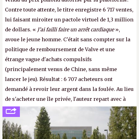
Contre toute attente, le titre enregistre 6 717 ventes,
lui faisant miroiter un pactole virtuel de 1,3 million
de dollars. «
J'ai failli faire un arrêt cardiaque
»,
avoue le jeune homme. C'était sans compter sur la
politique de remboursement de Valve et une
étrange vague d'achats compulsifs
(principalement venus de Chine, sans même
lancer le jeu). Résultat : 6 707 acheteurs ont
demandé à revoir leur argent dans la foulée. Au lieu
de s'acheter une île privée, l'auteur repart avec à
peine 2 000 dollars en poche. C'est toujours plus
cher payé que le temps passé à dev, mais ça
apprendra aux petits malins qu'on ne braque pas
Gabe Newell aussi facilement.
P.