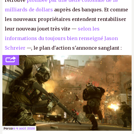
retrouve
plombée par une dette colossale de 18
milliards de dollars
auprès des banques. Et comme
les nouveaux propriétaires entendent rentabiliser
leur nouveau jouet très vite —
selon les
informations du toujours bien renseigné Jason
Schreier
—, le plan d'action s'annonce sanglant :
réductions de coûts drastiques, fermetures de
studios et licenciements massifs. En gros, essorer
FC
et
Battlefield
, puis virer le reste.
P.
Perco
le 4 août 2026