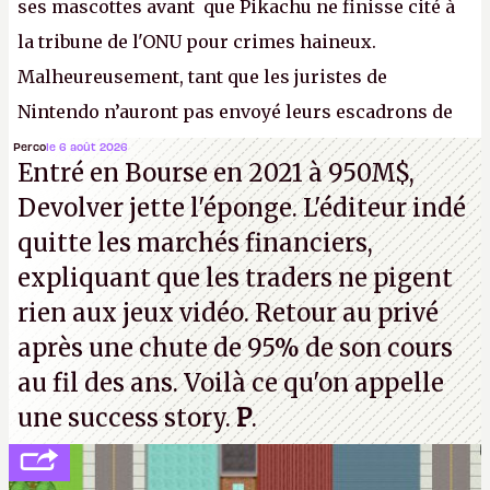
ses mascottes avant que Pikachu ne finisse cité à
la tribune de l'ONU pour crimes haineux.
Malheureusement, tant que les juristes de
Nintendo n’auront pas envoyé leurs escadrons de
la mort judiciaires pour distribuer du copyright
Perco
le 6 août 2026
Entré en Bourse en 2021 à 950M$,
strike à tour de bras, l'Oncle Sam continuera
Devolver jette l'éponge. L'éditeur indé
d'étaler sa confiture intellectuelle sur vos
quitte les marchés financiers,
souvenirs d'enfance.
P.
expliquant que les traders ne pigent
rien aux jeux vidéo. Retour au privé
après une chute de 95% de son cours
au fil des ans. Voilà ce qu'on appelle
une success story.
P
.