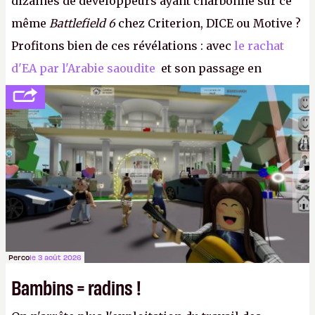
dizaines de développeurs ayant charbonné sur ce
même
Battlefield 6
chez Criterion, DICE ou Motive ?
Profitons bien de ces révélations : avec
le rachat
d'EA par l'Arabie saoudite
et son passage en
société privée, l'éditeur n'aura bientôt plus
l'obligation de publier ses bilans. Encore une
victoire pour la transparence.
P.
Perco
le 3 août 2026
Bambins = radins !