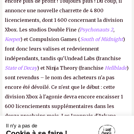
encore plus de profit ! Toujours plus ! Du coup, il
annonce une nouvelle charrette de 4 800
licenciements, dont 1 600 concernant la division
Xbox. Les studios Double Fine
(
Psychonauts 2
,
Keeper
) et Compulsion Games (
South of Midnight
)
font donc leurs valises et redeviennent
indépendants, tandis qu'Undead Labs (franchise
State of Decay
) et Ninja Theory (franchise
Hellblade
)
sont revendus – le nom des acheteurs n'a pas
encore été dévoilé. Ce n'est que le début : cette
division Xbox à l'agonie devra encore encaisser 1
600 licenciements supplémentaires dans les
douze prochains mois. Les Lyonnais d'Arkane
(Dishonored,
Deathloop
) pourraient faire partie des
Il n'y a pas de
Canard PC
Cookie à se faire !