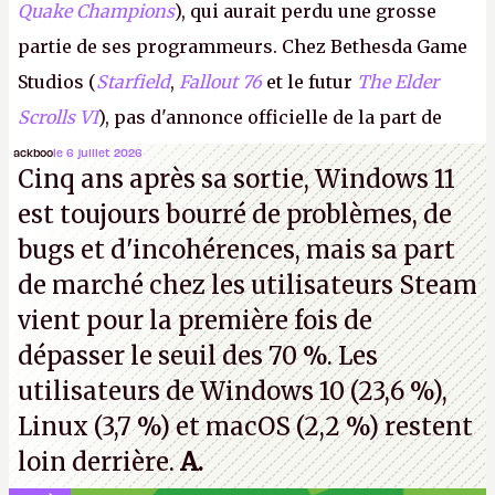
Quake Champions
), qui aurait perdu une grosse
partie de ses programmeurs. Chez Bethesda Game
Studios (
Starfield
,
Fallout 76
et le futur
The Elder
Scrolls VI
), pas d'annonce officielle de la part de
Microsoft, mais le syndicat des employés confirme
ackboo
le 6 juillet 2026
Cinq ans après sa sortie, Windows 11
de nombreux licenciements.
A.
est toujours bourré de problèmes, de
bugs et d'incohérences, mais sa part
de marché chez les utilisateurs Steam
vient pour la première fois de
dépasser le seuil des 70 %. Les
utilisateurs de Windows 10 (23,6 %),
Linux (3,7 %) et macOS (2,2 %) restent
loin derrière.
A.