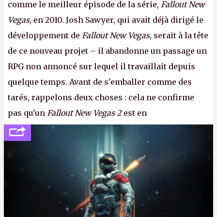
comme le meilleur épisode de la série,
Fallout New
Vegas
, en 2010. Josh Sawyer, qui avait déjà dirigé le
développement de
Fallout New Vegas
, serait à la tête
de ce nouveau projet – il abandonne un passage un
RPG non annoncé sur lequel il travaillait depuis
quelque temps. Avant de s'emballer comme des
tarés, rappelons deux choses : cela ne confirme
pas qu'un
Fallout New Vegas 2
est en
développement (pour ce que l'on sait, ils bossent
peut-être sur
Fallout Football
ou
Fallout vs. Les
Lapins Crétins)
et l'Obsidian d'aujourd'hui n'est plus
le même studio qu'il y a 15 ans. Mais bon, OK, on
peut commencer à fantasmer.
A.