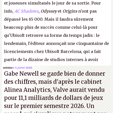
et joueuses simultanés le jour de sa sortie. Pour
info,
AC Shadows
,
Odyssey
et
Origins
n'ont pas
dépassé les 65 000. Mais il faudra sûrement
beaucoup plus de succès comme celui-là pour
qu'Ubisoft retrouve sa forme du temps jadis : le
lendemain, l'éditeur annonçait une cinquantaine de
licenciements chez Ubisoft Barcelona, qui a fait
partie de la dizaine de studios internes à avoir
travaillé sur cet
Assassin's Creed
sous la direction
ackboo
le 11 juillet 2026
Gabe Newell se garde bien de donner
d'Ubisoft Singapour.
A.
des chiffres, mais d'après le cabinet
Alinea Analytics, Valve aurait vendu
pour 11,1 milliards de dollars de jeux
sur le premier semestre 2026. Un