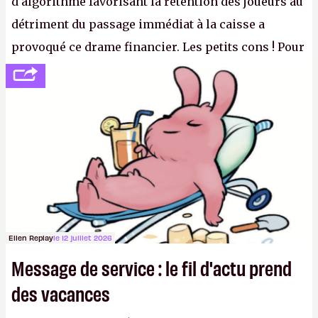
d'algorithme favorisant la rétention des joueurs au
détriment du passage immédiat à la caisse a
provoqué ce drame financier. Les petits cons ! Pour
se consoler, le PDG David Baszucki peut compter
sur le déblocage du jeu en Russie et l'explosion des
joueurs majeurs (+32 %). L'avenir appartient donc
aux adultes, qui ne sont jamais que des enfants
avec du pouvoir d'achat.
P.
Ellen Replay
le 12 juillet 2026
Message de service : le fil d'actu prend
des vacances