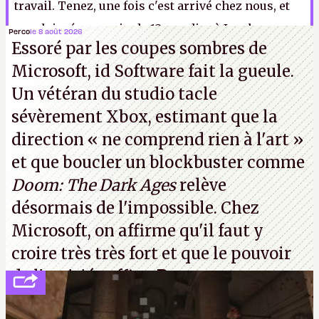
travail. Tenez, une fois c'est arrivé chez nous, et
on a laissé ce gamin de 12 ans dire à Izual que
Perco
le 8 août 2026
Essoré par les coupes sombres de
Fallout 2
était un jeu ringard. Les gens du SAMU
Microsoft, id Software fait la gueule.
nous ont bien engueulés.
Un vétéran du studio
tacle
sévèrement Xbox
, estimant que la
direction
« ne comprend rien à l'art »
et que boucler un blockbuster comme
Doom: The Dark Ages
relève
désormais de l'impossible. Chez
Microsoft, on affirme qu'il faut y
croire très très fort et que le pouvoir
de l'amitié suffira.
P.