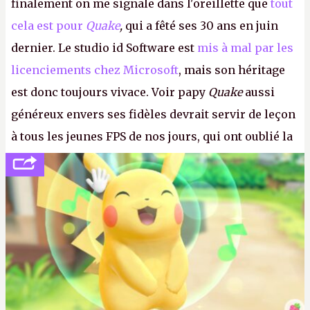
finalement on me signale dans l'oreillette que
tout
cela est pour
Quake
,
qui a fêté ses 30 ans en juin
dernier. Le studio id Software est
mis à mal par les
licenciements chez Microsoft
, mais son héritage
est donc toujours vivace. Voir papy
Quake
aussi
généreux envers ses fidèles devrait servir de leçon
à tous les jeunes FPS de nos jours, qui ont oublié la
politesse et le respect envers leurs joueurs et les
anciens. Il leur faudrait une bonne guerre des
consoles à ces petits cons !
P.