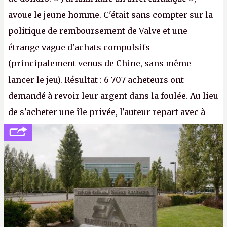
avoue le jeune homme. C'était sans compter sur la
politique de remboursement de Valve et une
étrange vague d'achats compulsifs
(principalement venus de Chine, sans même
lancer le jeu). Résultat : 6 707 acheteurs ont
demandé à revoir leur argent dans la foulée. Au lieu
de s'acheter une île privée, l'auteur repart avec à
peine 2 000 dollars en poche. C'est toujours plus
cher payé que le temps passé à dev, mais ça
apprendra aux petits malins qu'on ne braque pas
Gabe Newell aussi facilement.
P.