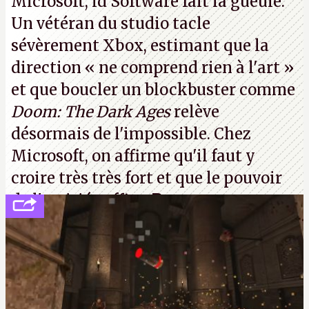
Microsoft, id Software fait la gueule.
Un vétéran du studio
tacle
Note 1 : Et sans doute un brin de folie.
sévèrement Xbox
, estimant que la
direction
« ne comprend rien à l'art »
et que boucler un blockbuster comme
Doom: The Dark Ages
relève
désormais de l'impossible. Chez
Microsoft, on affirme qu'il faut y
croire très très fort et que le pouvoir
de l'amitié suffira.
P.