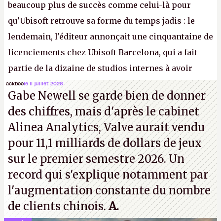
beaucoup plus de succès comme celui-là pour
qu'Ubisoft retrouve sa forme du temps jadis : le
lendemain, l'éditeur annonçait une cinquantaine de
licenciements chez Ubisoft Barcelona, qui a fait
partie de la dizaine de studios internes à avoir
travaillé sur cet
Assassin's Creed
sous la direction
ackboo
le 11 juillet 2026
Gabe Newell se garde bien de donner
d'Ubisoft Singapour.
A.
des chiffres, mais d'après le cabinet
Alinea Analytics, Valve aurait vendu
pour 11,1 milliards de dollars de jeux
sur le premier semestre 2026. Un
record qui s'explique notamment par
l'augmentation constante du nombre
de clients chinois.
A.