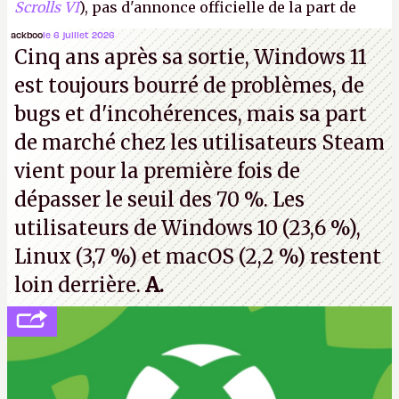
Scrolls VI
), pas d'annonce officielle de la part de
Microsoft, mais le syndicat des employés confirme
ackboo
le 6 juillet 2026
Cinq ans après sa sortie, Windows 11
de nombreux licenciements.
A.
est toujours bourré de problèmes, de
bugs et d'incohérences, mais sa part
de marché chez les utilisateurs Steam
vient pour la première fois de
dépasser le seuil des 70 %. Les
utilisateurs de Windows 10 (23,6 %),
Linux (3,7 %) et macOS (2,2 %) restent
loin derrière.
A.