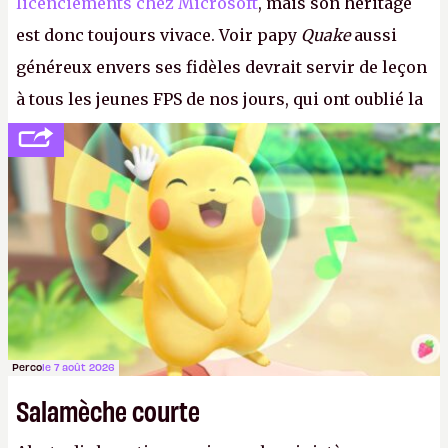
licenciements chez Microsoft
, mais son héritage
est donc toujours vivace. Voir papy
Quake
aussi
généreux envers ses fidèles devrait servir de leçon
à tous les jeunes FPS de nos jours, qui ont oublié la
politesse et le respect envers leurs joueurs et les
anciens. Il leur faudrait une bonne guerre des
consoles à ces petits cons !
P.
Perco
le 7 août 2026
Salamèche courte