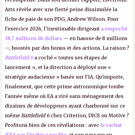
Arts révèle avec une fierté peine dissimulée la
fiche de paie de son PDG, Andrew Wilson. Pour
l'exercice 2026, l’inestimable dirigeant
a empoché
38,7 millions de dollars
— en hausse de 8 millions
—, boostés par des bonus et des actions. La raison ?
Battlefield 6
a coché « toutes ses étapes de
lancement », et la direction a déployé une «
stratégie audacieuse » basée sur l'IA. Qu'importe,
finalement, que cette prime astronomique tombe
l'année même où EA a viré sans ménagement des
dizaines de développeurs ayant charbonné sur ce
même
Battlefield 6
chez Criterion, DICE ou Motive ?
Profitons bien de ces révélations : avec
le rachat
d'EA par l'Arabie saoudite
et son passage en