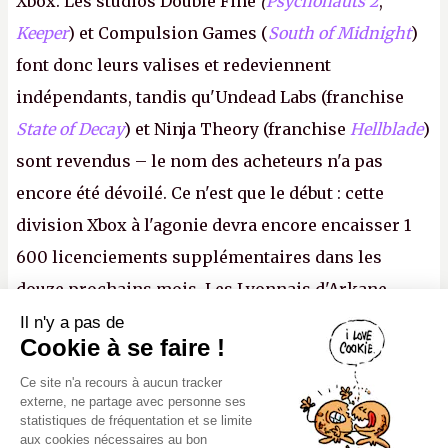
Xbox. Les studios Double Fine
(
Psychonauts 2
,
Keeper
) et Compulsion Games (
South of Midnight
)
font donc leurs valises et redeviennent
indépendants, tandis qu'Undead Labs (franchise
State of Decay
) et Ninja Theory (franchise
Hellblade
)
sont revendus – le nom des acheteurs n'a pas
encore été dévoilé. Ce n'est que le début : cette
division Xbox à l'agonie devra encore encaisser 1
600 licenciements supplémentaires dans les
douze prochains mois. Les Lyonnais d'Arkane
(Dishonored,
Deathloop
) pourraient faire partie des
Il n'y a pas de
Canard PC
Cookie à se faire !
prochaines victimes, puisque Microsoft a confirmé
Kiosque numérique
Ce site n'a recours à aucun tracker
vouloir se séparer du studio.
A.
Boutique
externe, ne partage avec personne ses
statistiques de fréquentation et se limite
aux cookies nécessaires au bon