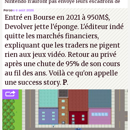
Nintendo n’auront pas envoyé leurs escadrons de
la mort judiciaires pour distribuer du copyright
Perco
le 6 août 2026
Entré en Bourse en 2021 à 950M$,
strike à tour de bras, l'Oncle Sam continuera
Devolver jette l'éponge. L'éditeur indé
d'étaler sa confiture intellectuelle sur vos
quitte les marchés financiers,
souvenirs d'enfance.
P.
expliquant que les traders ne pigent
rien aux jeux vidéo. Retour au privé
après une chute de 95% de son cours
au fil des ans. Voilà ce qu'on appelle
une success story.
P
.