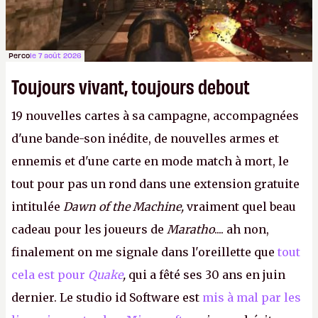
Perco
le 7 août 2026
Toujours vivant, toujours debout
19 nouvelles cartes à sa campagne, accompagnées
d'une bande-son inédite, de nouvelles armes et
ennemis et d'une carte en mode match à mort, le
tout pour pas un rond dans une extension gratuite
intitulée
Dawn of the Machine,
vraiment quel beau
cadeau pour les joueurs de
Maratho
.... ah non,
finalement on me signale dans l'oreillette que
tout
cela est pour
Quake
,
qui a fêté ses 30 ans en juin
dernier. Le studio id Software est
mis à mal par les