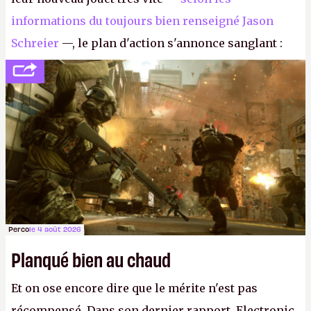
informations du toujours bien renseigné Jason
Schreier
—, le plan d'action s'annonce sanglant :
réductions de coûts drastiques, fermetures de
studios et licenciements massifs. En gros, essorer
FC
et
Battlefield
, puis virer le reste.
P.
Perco
le 4 août 2026
Planqué bien au chaud
Et on ose encore dire que le mérite n'est pas
récompensé. Dans son dernier rapport, Electronic