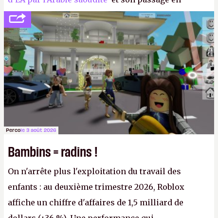
société privée, l'éditeur n'aura bientôt plus
l'obligation de publier ses bilans. Encore une
victoire pour la transparence.
P.
Perco
le 3 août 2026
Bambins = radins !
On n'arrête plus l'exploitation du travail des
enfants : au deuxième trimestre 2026, Roblox
affiche un chiffre d'affaires de 1,5 milliard de
dollars (+36 %). Une performance qui