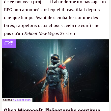
de ce nouveau projet – il abandonne un passage un
RPG non annoncé sur lequel il travaillait depuis
quelque temps. Avant de s'emballer comme des
tarés, rappelons deux choses : cela ne confirme
pas qu'un
Fallout New Vegas 2
est en
développement (pour ce que l'on sait, ils bossent
peut-être sur
Fallout Football
ou
Fallout vs. Les
Lapins Crétins)
et l'Obsidian d'aujourd'hui n'est plus
le même studio qu'il y a 15 ans. Mais bon, OK, on
peut commencer à fantasmer.
A.
ackboo
le 7 juillet 2026
Chez Microsoft, l'hécatombe continue