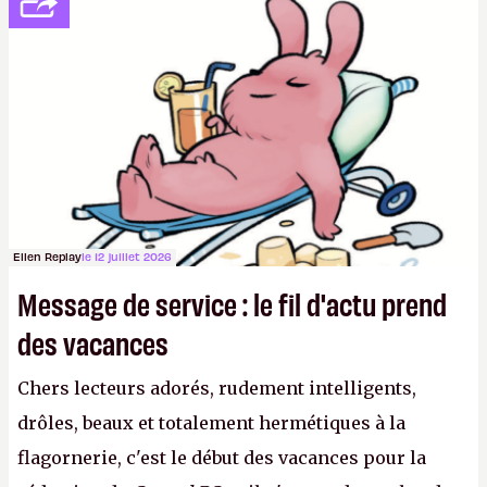
sur le déblocage du jeu en Russie et l'explosion des
joueurs majeurs (+32 %). L'avenir appartient donc
aux adultes, qui ne sont jamais que des enfants
avec du pouvoir d'achat.
P.
Ellen Replay
le 12 juillet 2026
Message de service : le fil d'actu prend
des vacances
Chers lecteurs adorés, rudement intelligents,
drôles, beaux et totalement hermétiques à la
flagornerie, c'est le début des vacances pour la