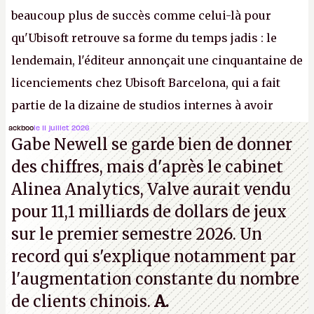
beaucoup plus de succès comme celui-là pour
qu'Ubisoft retrouve sa forme du temps jadis : le
lendemain, l'éditeur annonçait une cinquantaine de
licenciements chez Ubisoft Barcelona, qui a fait
partie de la dizaine de studios internes à avoir
travaillé sur cet
Assassin's Creed
sous la direction
ackboo
le 11 juillet 2026
Gabe Newell se garde bien de donner
d'Ubisoft Singapour.
A.
des chiffres, mais d'après le cabinet
Alinea Analytics, Valve aurait vendu
pour 11,1 milliards de dollars de jeux
sur le premier semestre 2026. Un
record qui s'explique notamment par
l'augmentation constante du nombre
de clients chinois.
A.