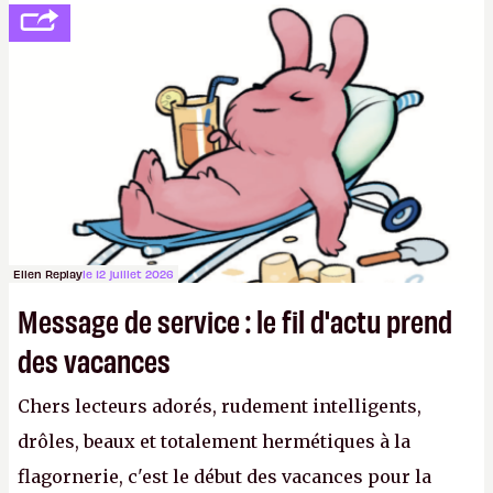
se consoler, le PDG David Baszucki peut compter
sur le déblocage du jeu en Russie et l'explosion des
joueurs majeurs (+32 %). L'avenir appartient donc
aux adultes, qui ne sont jamais que des enfants
avec du pouvoir d'achat.
P.
Ellen Replay
le 12 juillet 2026
Message de service : le fil d'actu prend
des vacances
Chers lecteurs adorés, rudement intelligents,
drôles, beaux et totalement hermétiques à la
flagornerie, c'est le début des vacances pour la