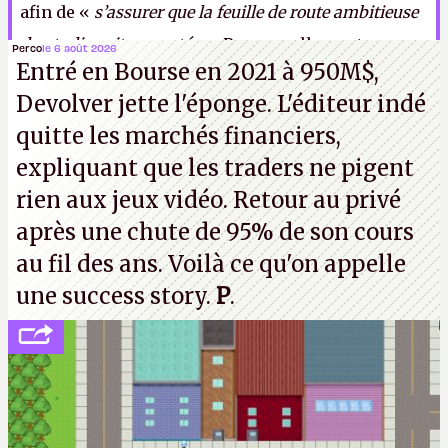
afin de «
s’assurer que la feuille de route ambitieuse
du studio soit respectée.
» Personnellement,
Perco
le 6 août 2026
Entré en Bourse en 2021 à 950M$,
j’aurais plutôt aimé qu’on respecte notre
Devolver jette l'éponge. L'éditeur indé
intelligence.
K.
quitte les marchés financiers,
expliquant que les traders ne pigent
rien aux jeux vidéo. Retour au privé
après une chute de 95% de son cours
au fil des ans. Voilà ce qu'on appelle
une success story.
P
.