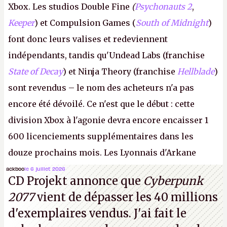
Xbox. Les studios Double Fine
(
Psychonauts 2
,
Keeper
) et Compulsion Games (
South of Midnight
)
font donc leurs valises et redeviennent
indépendants, tandis qu'Undead Labs (franchise
State of Decay
) et Ninja Theory (franchise
Hellblade
)
sont revendus – le nom des acheteurs n'a pas
encore été dévoilé. Ce n'est que le début : cette
division Xbox à l'agonie devra encore encaisser 1
600 licenciements supplémentaires dans les
douze prochains mois. Les Lyonnais d'Arkane
(Dishonored,
Deathloop
) pourraient faire partie des
ackboo
le 6 juillet 2026
CD Projekt annonce que
Cyberpunk
prochaines victimes, puisque Microsoft a confirmé
2077
vient de dépasser les 40 millions
vouloir se séparer du studio.
A.
d'exemplaires vendus. J'ai fait le