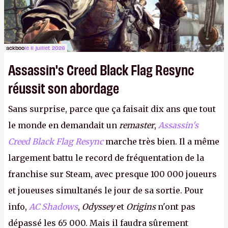
ackboo
le 11 juillet 2026
Assassin's Creed Black Flag Resync
réussit son abordage
Sans surprise, parce que ça faisait dix ans que tout
le monde en demandait un
remaster
,
Assassin's
Creed Black Flag Resync
marche très bien. Il a même
largement battu le record de fréquentation de la
franchise sur Steam, avec presque 100 000 joueurs
et joueuses simultanés le jour de sa sortie. Pour
info,
AC Shadows
,
Odyssey
et
Origins
n'ont pas
dépassé les 65 000. Mais il faudra sûrement