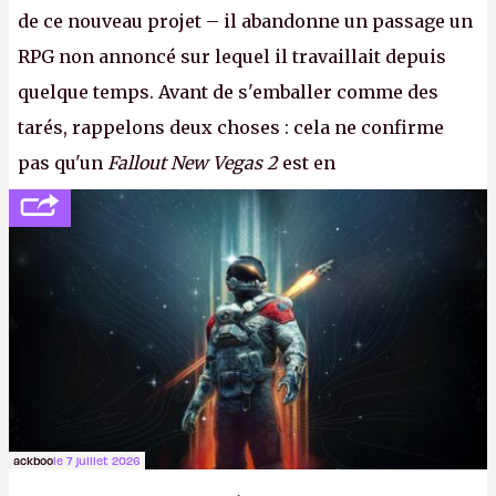
de ce nouveau projet – il abandonne un passage un
RPG non annoncé sur lequel il travaillait depuis
quelque temps. Avant de s'emballer comme des
tarés, rappelons deux choses : cela ne confirme
pas qu'un
Fallout New Vegas 2
est en
développement (pour ce que l'on sait, ils bossent
peut-être sur
Fallout Football
ou
Fallout vs. Les
Lapins Crétins)
et l'Obsidian d'aujourd'hui n'est plus
le même studio qu'il y a 15 ans. Mais bon, OK, on
peut commencer à fantasmer.
A.
ackboo
le 7 juillet 2026