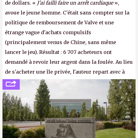
de dollars. «
J'ai failli faire un arrêt cardiaque
»,
avoue le jeune homme. C'était sans compter sur la
politique de remboursement de Valve et une
étrange vague d'achats compulsifs
(principalement venus de Chine, sans même
lancer le jeu). Résultat : 6 707 acheteurs ont
demandé à revoir leur argent dans la foulée. Au lieu
de s'acheter une île privée, l'auteur repart avec à
peine 2 000 dollars en poche. C'est toujours plus
cher payé que le temps passé à dev, mais ça
apprendra aux petits malins qu'on ne braque pas
Gabe Newell aussi facilement.
P.