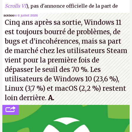
Scrolls VI
), pas d'annonce officielle de la part de
Microsoft, mais le syndicat des employés confirme
ackboo
le 6 juillet 2026
Cinq ans après sa sortie, Windows 11
de nombreux licenciements.
A.
est toujours bourré de problèmes, de
bugs et d'incohérences, mais sa part
de marché chez les utilisateurs Steam
vient pour la première fois de
dépasser le seuil des 70 %. Les
utilisateurs de Windows 10 (23,6 %),
Linux (3,7 %) et macOS (2,2 %) restent
loin derrière.
A.