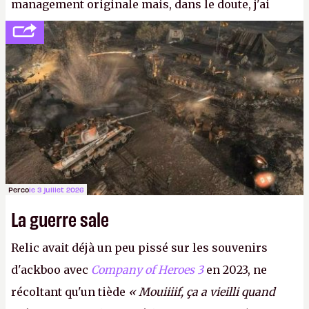
management originale mais, dans le doute, j'ai
décidé d'apprendre par cœur les 300 derniers
numéros de
Canard PC
avant de demander une
augmentation à Ivan Le Fou.
A.
Perco
le 3 juillet 2026
La guerre sale
Relic avait déjà un peu pissé sur les souvenirs
d'ackboo avec
Company of Heroes 3
en 2023, ne
récoltant qu'un tiède
« Mouiiiif, ça a vieilli quand