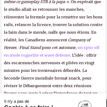
même ce gameplay STR à la papa »
. On espérait que
le studio allait se retrousser les manches,
réinventer la formule pour la remettre sur les bons
rails, relancer la licence, trouver la solution contre
la faim dans le monde, naïfs que nous étions. En
réalité, les Canadiens annoncent
Company of
Heroes : Final Stand
pour cet automne,
un spin-off
en mode roguelite et wave defense
. L’idée : offrir
des escarmouches nerveuses et pliées en vingt
minutes pour les trentenaires débordés. La
Seconde Guerre mondiale format snack, pour
réviser le Débarquement entre deux réunions
Teams sans avoir à gérer l'intendance de tout un
continent. Pauvre ackboo, après avoir uriné sur ses
Il n'y a pas de
Canard PC