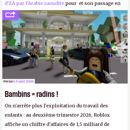
d'EA par l'Arabie saoudite
pour et son passage en
société privée, l'éditeur n'aura bientôt plus
l'obligation de publier ses bilans. Encore une
victoire pour la transparence.
P.
Perco
le 3 août 2026
Bambins = radins !
On n'arrête plus l'exploitation du travail des
enfants : au deuxième trimestre 2026, Roblox
affiche un chiffre d'affaires de 1,5 milliard de