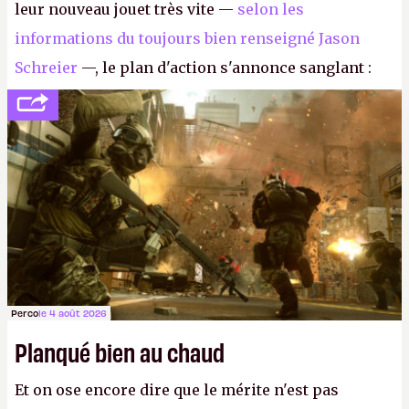
leur nouveau jouet très vite —
selon les
informations du toujours bien renseigné Jason
Schreier
—, le plan d'action s'annonce sanglant :
réductions de coûts drastiques, fermetures de
studios et licenciements massifs. En gros, essorer
FC
et
Battlefield
, puis virer le reste.
P.
Perco
le 4 août 2026
Planqué bien au chaud
Et on ose encore dire que le mérite n'est pas