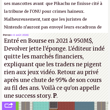
ses mascottes avant que Pikachu ne finisse cité à
la tribune de l'ONU pour crimes haineux.
Malheureusement, tant que les juristes de
Nintendo n’auront pas envoyé leurs escadrons de
la mort judiciaires pour distribuer du copyright
Perco
le 6 août 2026
Entré en Bourse en 2021 à 950M$,
strike à tour de bras, l'Oncle Sam continuera
Devolver jette l'éponge. L'éditeur indé
d'étaler sa confiture intellectuelle sur vos
quitte les marchés financiers,
souvenirs d'enfance.
P.
expliquant que les traders ne pigent
rien aux jeux vidéo. Retour au privé
après une chute de 95% de son cours
au fil des ans. Voilà ce qu'on appelle
une success story.
P
.