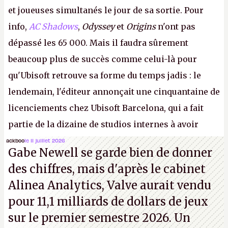
et joueuses simultanés le jour de sa sortie. Pour
info,
AC Shadows
,
Odyssey
et
Origins
n'ont pas
dépassé les 65 000. Mais il faudra sûrement
beaucoup plus de succès comme celui-là pour
qu'Ubisoft retrouve sa forme du temps jadis : le
lendemain, l'éditeur annonçait une cinquantaine de
licenciements chez Ubisoft Barcelona, qui a fait
partie de la dizaine de studios internes à avoir
travaillé sur cet
Assassin's Creed
sous la direction
ackboo
le 11 juillet 2026
Gabe Newell se garde bien de donner
d'Ubisoft Singapour.
A.
des chiffres, mais d'après le cabinet
Alinea Analytics, Valve aurait vendu
pour 11,1 milliards de dollars de jeux
sur le premier semestre 2026. Un