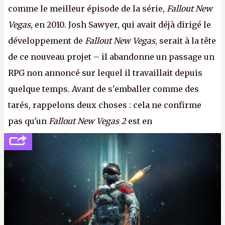
comme le meilleur épisode de la série,
Fallout New
Vegas
, en 2010. Josh Sawyer, qui avait déjà dirigé le
développement de
Fallout New Vegas
, serait à la tête
de ce nouveau projet – il abandonne un passage un
RPG non annoncé sur lequel il travaillait depuis
quelque temps. Avant de s'emballer comme des
tarés, rappelons deux choses : cela ne confirme
pas qu'un
Fallout New Vegas 2
est en
développement (pour ce que l'on sait, ils bossent
peut-être sur
Fallout Football
ou
Fallout vs. Les
Lapins Crétins)
et l'Obsidian d'aujourd'hui n'est plus
le même studio qu'il y a 15 ans. Mais bon, OK, on
peut commencer à fantasmer.
A.