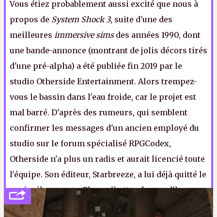
Vous étiez probablement aussi excité que nous à
propos de
System Shock 3
, suite d'une des
meilleures
immersive sims
des années 1990, dont
une bande-annonce (montrant de jolis décors tirés
d'une pré-alpha) a été publiée fin 2019 par le
studio Otherside Entertainment. Alors trempez-
vous le bassin dans l'eau froide, car le projet est
mal barré. D'après des rumeurs, qui semblent
confirmer les messages d'un ancien employé du
studio sur le forum spécialisé RPGCodex,
Otherside n'a plus un radis et aurait licencié toute
l'équipe. Son éditeur, Starbreeze, a lui déjà quitté le
navire il y a un an. Plus qu'à attendre que l'heure
de la mort soit officiellement annoncée.