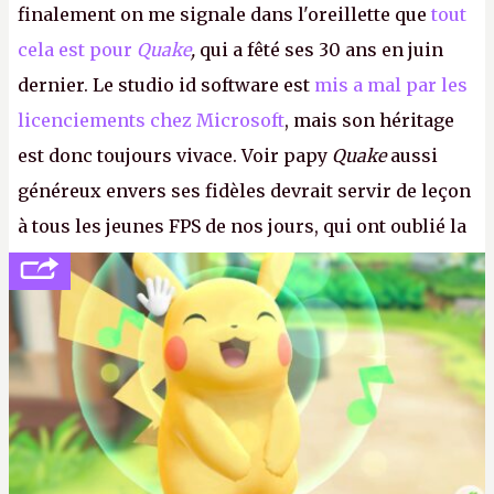
finalement on me signale dans l'oreillette que
tout
cela est pour
Quake
,
qui a fêté ses 30 ans en juin
dernier. Le studio id software est
mis a mal par les
licenciements chez Microsoft
, mais son héritage
est donc toujours vivace. Voir papy
Quake
aussi
généreux envers ses fidèles devrait servir de leçon
à tous les jeunes FPS de nos jours, qui ont oublié la
politesse et le respect envers leurs joueurs et les
anciens. Il leur faudrait une bonne guerre des
consoles à ces petits cons !
P.