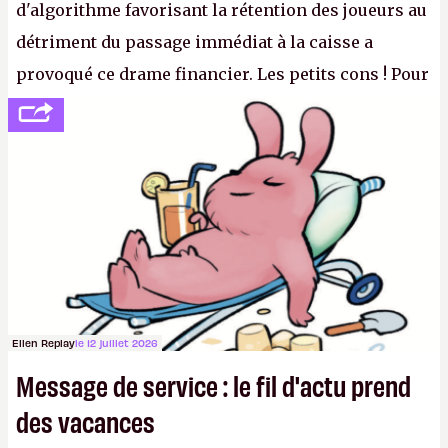
d'algorithme favorisant la rétention des joueurs au
détriment du passage immédiat à la caisse a
provoqué ce drame financier. Les petits cons ! Pour
se consoler, le PDG David Baszucki peut compter
sur le déblocage du jeu en Russie et l'explosion des
joueurs majeurs (+32 %). L'avenir appartient donc
aux adultes, qui ne sont jamais que des enfants
avec du pouvoir d'achat.
P.
Ellen Replay
le 12 juillet 2026
Message de service : le fil d'actu prend
des vacances