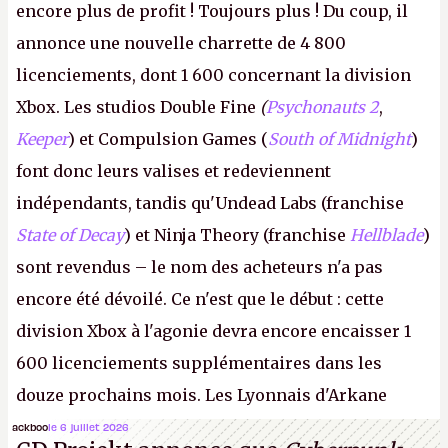
encore plus de profit ! Toujours plus ! Du coup, il
annonce une nouvelle charrette de 4 800
licenciements, dont 1 600 concernant la division
Xbox. Les studios Double Fine
(
Psychonauts 2
,
Keeper
) et Compulsion Games (
South of Midnight
)
font donc leurs valises et redeviennent
indépendants, tandis qu'Undead Labs (franchise
State of Decay
) et Ninja Theory (franchise
Hellblade
)
sont revendus – le nom des acheteurs n'a pas
encore été dévoilé. Ce n'est que le début : cette
division Xbox à l'agonie devra encore encaisser 1
600 licenciements supplémentaires dans les
douze prochains mois. Les Lyonnais d'Arkane
(Dishonored,
Deathloop
) pourraient faire partie des
ackboo
le 6 juillet 2026