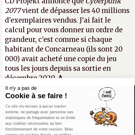
CD Projekt annonce que
Cyberpunk
prochaines victimes, puisque Microsoft a confirmé
2077
vient de dépasser les 40 millions
vouloir se séparer du studio.
A.
d'exemplaires vendus. J'ai fait le
calcul pour vous donner un ordre de
grandeur, c'est comme si chaque
habitant de Concarneau (ils sont 20
000) avait acheté une copie du jeu
tous les jours depuis sa sortie en
décembre 2020.
A.
Il n'y a pas de
Canard PC
Cookie à se faire !
Kiosque numérique
Ce site n'a recours à aucun tracker
Boutique
externe, ne partage avec personne ses
statistiques de fréquentation et se limite
aux cookies nécessaires au bon
fonctionnement de votre session. Mais
comme on est bien élevés, on préfère