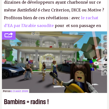
dizaines de développeurs ayant charbonné sur ce
même
Battlefield 6
chez Criterion, DICE ou Motive ?
Profitons bien de ces révélations : avec
le rachat
d'EA par l'Arabie saoudite
pour et son passage en
société privée, l'éditeur n'aura bientôt plus
l'obligation de publier ses bilans. Encore une
victoire pour la transparence.
P.
Perco
le 3 août 2026
Bambins = radins !