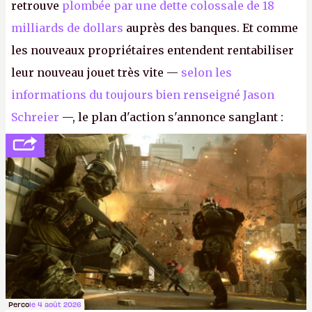
retrouve
plombée par une dette colossale de 18
milliards de dollars
auprès des banques. Et comme
les nouveaux propriétaires entendent rentabiliser
leur nouveau jouet très vite —
selon les
informations du toujours bien renseigné Jason
Schreier
—, le plan d'action s'annonce sanglant :
réductions de coûts drastiques, fermetures de
studios et licenciements massifs. En gros, essorer
FC
et
Battlefield
, puis virer le reste.
P.
Perco
le 4 août 2026