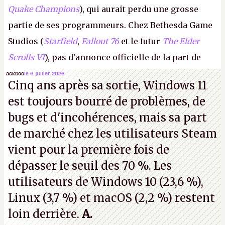
Quake Champions
), qui aurait perdu une grosse
partie de ses programmeurs. Chez Bethesda Game
Studios (
Starfield
,
Fallout 76
et le futur
The Elder
Scrolls VI
), pas d'annonce officielle de la part de
Microsoft, mais le syndicat des employés confirme
ackboo
le 6 juillet 2026
Cinq ans après sa sortie, Windows 11
de nombreux licenciements.
A.
est toujours bourré de problèmes, de
bugs et d'incohérences, mais sa part
de marché chez les utilisateurs Steam
vient pour la première fois de
dépasser le seuil des 70 %. Les
utilisateurs de Windows 10 (23,6 %),
Linux (3,7 %) et macOS (2,2 %) restent
loin derrière.
A.