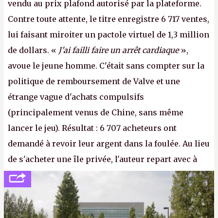
vendu au prix plafond autorisé par la plateforme.
Contre toute attente, le titre enregistre 6 717 ventes,
lui faisant miroiter un pactole virtuel de 1,3 million
de dollars. «
J'ai failli faire un arrêt cardiaque
»,
avoue le jeune homme. C'était sans compter sur la
politique de remboursement de Valve et une
étrange vague d'achats compulsifs
(principalement venus de Chine, sans même
lancer le jeu). Résultat : 6 707 acheteurs ont
demandé à revoir leur argent dans la foulée. Au lieu
de s'acheter une île privée, l'auteur repart avec à
peine 2 000 dollars en poche. C'est toujours plus
cher payé que le temps passé à dev, mais ça
apprendra aux petits malins qu'on ne braque pas