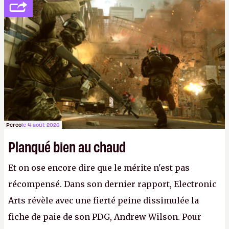
réductions de coûts drastiques, fermetures de
studios et licenciements massifs. En gros, essorer
FC
et
Battlefield
, puis virer le reste.
P.
Perco
le 4 août 2026
Planqué bien au chaud
Et on ose encore dire que le mérite n'est pas
récompensé. Dans son dernier rapport, Electronic
Arts révèle avec une fierté peine dissimulée la
fiche de paie de son PDG, Andrew Wilson. Pour