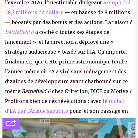
l'exercice 2026, l’inestimable dirigeant
a empoché
38,7 millions de dollars
— en hausse de 8 millions
—, boostés par des bonus et des actions. La raison ?
Battlefield 6
a coché « toutes ses étapes de
lancement », et la direction a déployé une «
stratégie audacieuse » basée sur l'IA. Qu'importe,
finalement, que Cette prime astronomique tombe
l'année même où EA a viré sans ménagement des
dizaines de développeurs ayant charbonné sur ce
même
Battlefield 6
chez Criterion, DICE ou Motive ?
Profitons bien de ces révélations : avec
le rachat
d'EA par l'Arabie saoudite
pour et son passage en
société privée, l'éditeur n'aura bientôt plus
l'obligation de publier ses bilans. Encore une