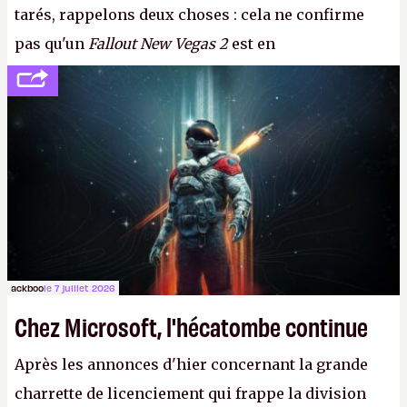
tarés, rappelons deux choses : cela ne confirme
pas qu'un
Fallout New Vegas 2
est en
développement (pour ce que l'on sait, ils bossent
peut-être sur
Fallout Football
ou
Fallout vs. Les
Lapins Crétins)
et l'Obsidian d'aujourd'hui n'est plus
le même studio qu'il y a 15 ans. Mais bon, OK, on
peut commencer à fantasmer.
A.
ackboo
le 7 juillet 2026
Chez Microsoft, l'hécatombe continue
Après les annonces d'hier concernant la grande
charrette de licenciement qui frappe la division