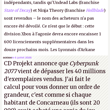
indépendants, tandis qu'Undead Labs (franchise
State of Decay
) et Ninja Theory (franchise
Hellblade
)
sont revendus – le nom des acheteurs n'a pas
encore été dévoilé. Ce n'est que le début : cette
division Xbox à l'agonie devra encore encaisser 1
600 licenciements supplémentaires dans les
douze prochains mois. Les Lyonnais d'Arkane
(Dishonored,
Deathloop
) pourraient faire partie des
ackboo
le 6 juillet 2026
CD Projekt annonce que
Cyberpunk
prochaines victimes, puisque Microsoft a confirmé
2077
vient de dépasser les 40 millions
vouloir se séparer du studio.
A.
d'exemplaires vendus. J'ai fait le
calcul pour vous donner un ordre de
grandeur, c'est comme si chaque
habitant de Concarneau (ils sont 20