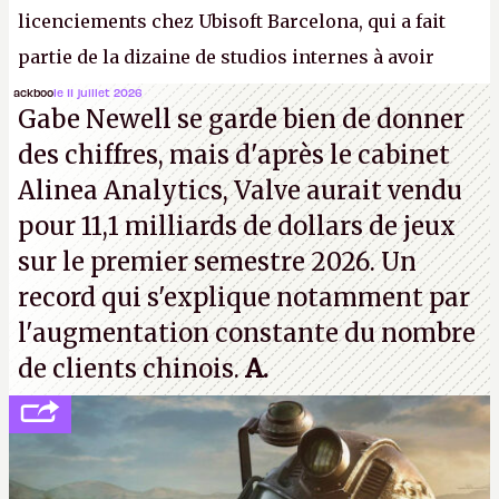
licenciements chez Ubisoft Barcelona, qui a fait
partie de la dizaine de studios internes à avoir
travaillé sur cet
Assassin's Creed
sous la direction
ackboo
le 11 juillet 2026
Gabe Newell se garde bien de donner
d'Ubisoft Singapour.
A.
des chiffres, mais d'après le cabinet
Alinea Analytics, Valve aurait vendu
pour 11,1 milliards de dollars de jeux
sur le premier semestre 2026. Un
record qui s'explique notamment par
l'augmentation constante du nombre
de clients chinois.
A.