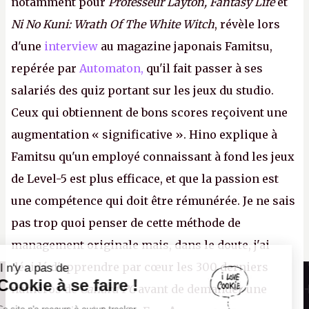
notamment pour
Professeur Layton, Fantasy Life
et
Ni No Kuni: Wrath Of The White Witch
, révèle lors
d'une
interview
au magazine japonais Famitsu,
repérée par
Automaton,
qu'il fait passer à ses
salariés des quiz portant sur les jeux du studio.
Ceux qui obtiennent de bons scores reçoivent une
augmentation « significative ». Hino explique à
Famitsu qu'un employé connaissant à fond les jeux
de Level-5 est plus efficace, et que la passion est
une compétence qui doit être rémunérée. Je ne sais
pas trop quoi penser de cette méthode de
management originale mais, dans le doute, j'ai
décidé d'apprendre par cœur les 300 derniers
Il n'y a pas de
Canard PC
Cookie à se faire !
numéros de
Canard PC
avant de demander une
Kiosque numérique