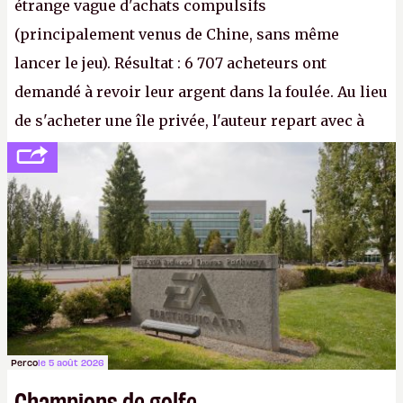
étrange vague d'achats compulsifs
(principalement venus de Chine, sans même
lancer le jeu). Résultat : 6 707 acheteurs ont
demandé à revoir leur argent dans la foulée. Au lieu
de s'acheter une île privée, l'auteur repart avec à
peine 2 000 dollars en poche. C'est toujours plus
cher payé que le temps passé à dev, mais ça
apprendra aux petits malins qu'on ne braque pas
Gabe Newell aussi facilement.
P.
Perco
le 5 août 2026
Champions de golfe