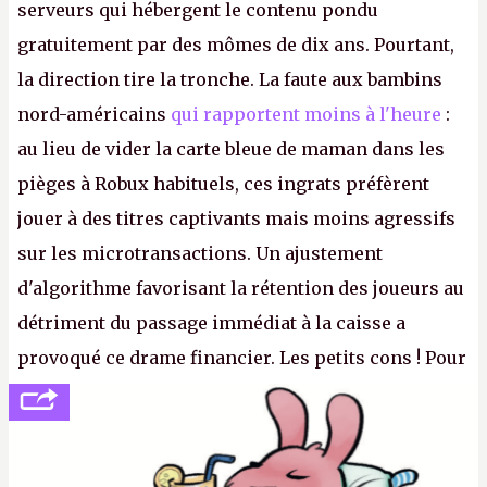
serveurs qui hébergent le contenu pondu
gratuitement par des mômes de dix ans. Pourtant,
la direction tire la tronche. La faute aux bambins
nord-américains
qui rapportent moins à l'heure
:
au lieu de vider la carte bleue de maman dans les
pièges à Robux habituels, ces ingrats préfèrent
jouer à des titres captivants mais moins agressifs
sur les microtransactions. Un ajustement
d'algorithme favorisant la rétention des joueurs au
détriment du passage immédiat à la caisse a
provoqué ce drame financier. Les petits cons ! Pour
se consoler, le PDG David Baszucki peut compter
sur le déblocage du jeu en Russie et l'explosion des
joueurs majeurs (+32 %). L'avenir appartient donc