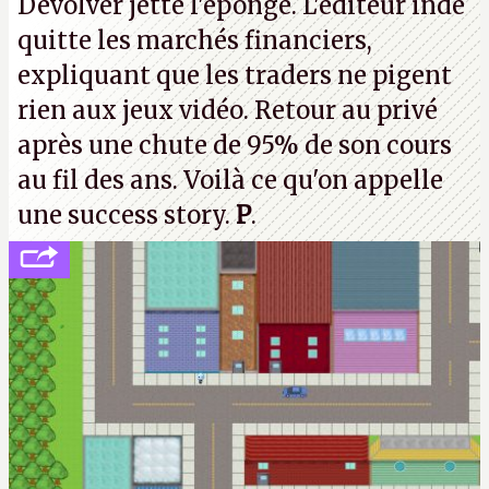
Devolver jette l'éponge. L'éditeur indé
d'étaler sa confiture intellectuelle sur vos
quitte les marchés financiers,
souvenirs d'enfance.
P.
expliquant que les traders ne pigent
rien aux jeux vidéo. Retour au privé
après une chute de 95% de son cours
au fil des ans. Voilà ce qu'on appelle
une success story.
P
.