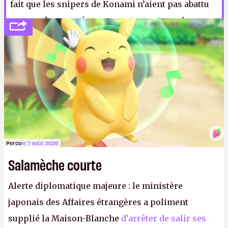
fait que les snipers de Konami n’aient pas abattu
son producteur séance tenante montre qu’une
réconciliation entre Kojima et son ancien
employeur n’est peut-être plus de l’ordre du
fantaisiste.
K.
Perco
le 7 août 2026
Salamèche courte
Alerte diplomatique majeure : le ministère
japonais des Affaires étrangères a poliment
supplié la Maison-Blanche
d’arrêter de salir ses