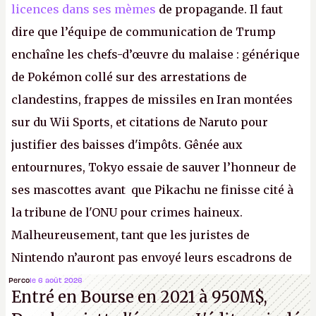
licences dans ses mèmes
de propagande. Il faut
dire que l’équipe de communication de Trump
enchaîne les chefs-d’œuvre du malaise : générique
de Pokémon collé sur des arrestations de
clandestins, frappes de missiles en Iran montées
sur du Wii Sports, et citations de Naruto pour
justifier des baisses d'impôts. Gênée aux
entournures, Tokyo essaie de sauver l’honneur de
ses mascottes avant que Pikachu ne finisse cité à
la tribune de l'ONU pour crimes haineux.
Malheureusement, tant que les juristes de
Nintendo n’auront pas envoyé leurs escadrons de
la mort judiciaires pour distribuer du copyright
Perco
le 6 août 2026
Entré en Bourse en 2021 à 950M$,
strike à tour de bras, l'Oncle Sam continuera