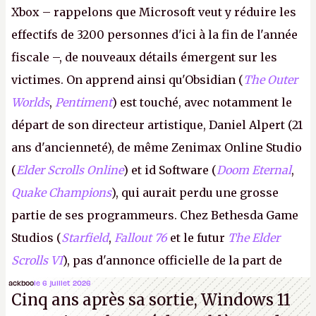
Xbox – rappelons que Microsoft veut y réduire les
effectifs de 3200 personnes d'ici à la fin de l'année
fiscale –, de nouveaux détails émergent sur les
victimes. On apprend ainsi qu'Obsidian (
The Outer
Worlds
,
Pentiment
) est touché, avec notamment le
départ de son directeur artistique, Daniel Alpert (21
ans d'ancienneté), de même Zenimax Online Studio
(
Elder Scrolls Online
) et id Software (
Doom Eternal
,
Quake Champions
), qui aurait perdu une grosse
partie de ses programmeurs. Chez Bethesda Game
Studios (
Starfield
,
Fallout 76
et le futur
The Elder
Scrolls VI
), pas d'annonce officielle de la part de
Microsoft, mais le syndicat des employés confirme
ackboo
le 6 juillet 2026
Cinq ans après sa sortie, Windows 11
de nombreux licenciements.
A.