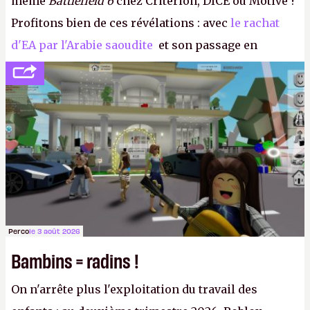
même
Battlefield 6
chez Criterion, DICE ou Motive ?
Profitons bien de ces révélations : avec
le rachat
d'EA par l'Arabie saoudite
et son passage en
société privée, l'éditeur n'aura bientôt plus
l'obligation de publier ses bilans. Encore une
victoire pour la transparence.
P.
Perco
le 3 août 2026
Bambins = radins !
On n'arrête plus l'exploitation du travail des