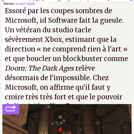
sera aussi éditée par Gearbox, toujours présent
Perco
le 8 août 2026
Essoré par les coupes sombres de
sur les mauvais coups. À croire que Compulsion
Microsoft, id Software fait la gueule.
tient à nous rendre malheureux.
Un vétéran du studio
tacle
sévèrement Xbox
, estimant que la
direction
« ne comprend rien à l'art »
et que boucler un blockbuster comme
Doom: The Dark Ages
relève
désormais de l'impossible. Chez
Microsoft, on affirme qu'il faut y
croire très très fort et que le pouvoir
de l'amitié suffira.
P.