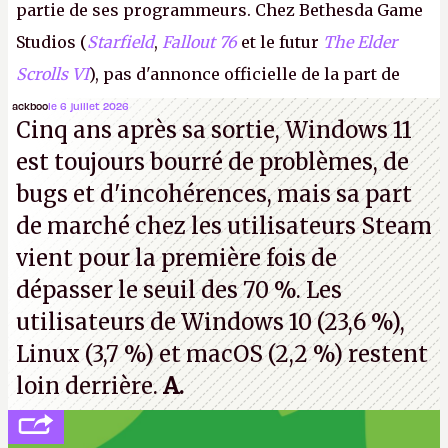
partie de ses programmeurs. Chez Bethesda Game
Studios (
Starfield
,
Fallout 76
et le futur
The Elder
Scrolls VI
), pas d'annonce officielle de la part de
Microsoft, mais le syndicat des employés confirme
ackboo
le 6 juillet 2026
Cinq ans après sa sortie, Windows 11
de nombreux licenciements.
A.
est toujours bourré de problèmes, de
bugs et d'incohérences, mais sa part
de marché chez les utilisateurs Steam
vient pour la première fois de
dépasser le seuil des 70 %. Les
utilisateurs de Windows 10 (23,6 %),
Linux (3,7 %) et macOS (2,2 %) restent
loin derrière.
A.