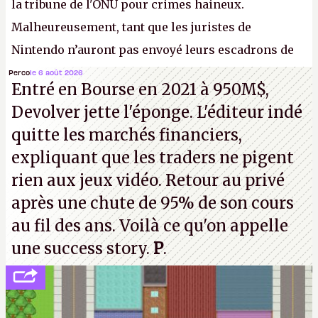
la tribune de l'ONU pour crimes haineux.
Malheureusement, tant que les juristes de
Nintendo n’auront pas envoyé leurs escadrons de
la mort judiciaires pour distribuer du copyright
Perco
le 6 août 2026
Entré en Bourse en 2021 à 950M$,
strike à tour de bras, l'Oncle Sam continuera
Devolver jette l'éponge. L'éditeur indé
d'étaler sa confiture intellectuelle sur vos
quitte les marchés financiers,
souvenirs d'enfance.
P.
expliquant que les traders ne pigent
rien aux jeux vidéo. Retour au privé
après une chute de 95% de son cours
au fil des ans. Voilà ce qu'on appelle
une success story.
P
.