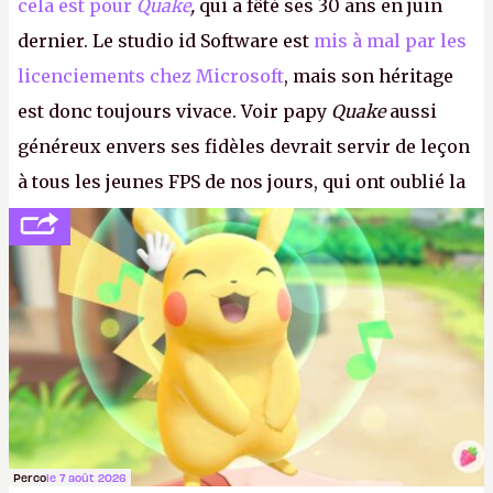
cela est pour
Quake
,
qui a fêté ses 30 ans en juin
dernier. Le studio id Software est
mis à mal par les
licenciements chez Microsoft
, mais son héritage
est donc toujours vivace. Voir papy
Quake
aussi
généreux envers ses fidèles devrait servir de leçon
à tous les jeunes FPS de nos jours, qui ont oublié la
politesse et le respect envers leurs joueurs et les
anciens. Il leur faudrait une bonne guerre des
consoles à ces petits cons !
P.
Perco
le 7 août 2026