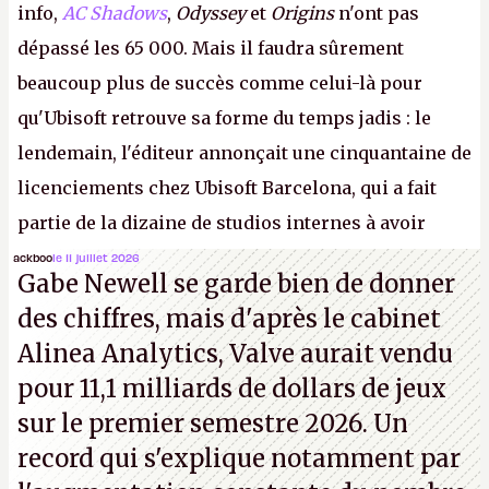
info,
AC Shadows
,
Odyssey
et
Origins
n'ont pas
dépassé les 65 000. Mais il faudra sûrement
beaucoup plus de succès comme celui-là pour
qu'Ubisoft retrouve sa forme du temps jadis : le
lendemain, l'éditeur annonçait une cinquantaine de
licenciements chez Ubisoft Barcelona, qui a fait
partie de la dizaine de studios internes à avoir
travaillé sur cet
Assassin's Creed
sous la direction
ackboo
le 11 juillet 2026
Gabe Newell se garde bien de donner
d'Ubisoft Singapour.
A.
des chiffres, mais d'après le cabinet
Alinea Analytics, Valve aurait vendu
pour 11,1 milliards de dollars de jeux
sur le premier semestre 2026. Un
record qui s'explique notamment par