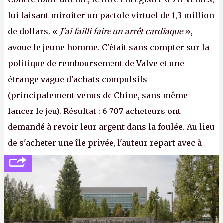
lui faisant miroiter un pactole virtuel de 1,3 million
de dollars. «
J'ai failli faire un arrêt cardiaque
»,
avoue le jeune homme. C'était sans compter sur la
politique de remboursement de Valve et une
étrange vague d'achats compulsifs
(principalement venus de Chine, sans même
lancer le jeu). Résultat : 6 707 acheteurs ont
demandé à revoir leur argent dans la foulée. Au lieu
de s'acheter une île privée, l'auteur repart avec à
peine 2 000 dollars en poche. C'est toujours plus
cher payé que le temps passé à dev, mais ça
apprendra aux petits malins qu'on ne braque pas
Gabe Newell aussi facilement.
P.