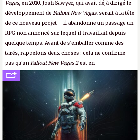
Vegas
, en 2010. Josh Sawyer, qui avait déjà dirigé le
développement de
Fallout New Vegas
, serait à la tête
de ce nouveau projet – il abandonne un passage un
RPG non annoncé sur lequel il travaillait depuis
quelque temps. Avant de s'emballer comme des
tarés, rappelons deux choses : cela ne confirme
pas qu'un
Fallout New Vegas 2
est en
développement (pour ce que l'on sait, ils bossent
peut-être sur
Fallout Football
ou
Fallout vs. Les
Lapins Crétins)
et l'Obsidian d'aujourd'hui n'est plus
le même studio qu'il y a 15 ans. Mais bon, OK, on
peut commencer à fantasmer.
A.