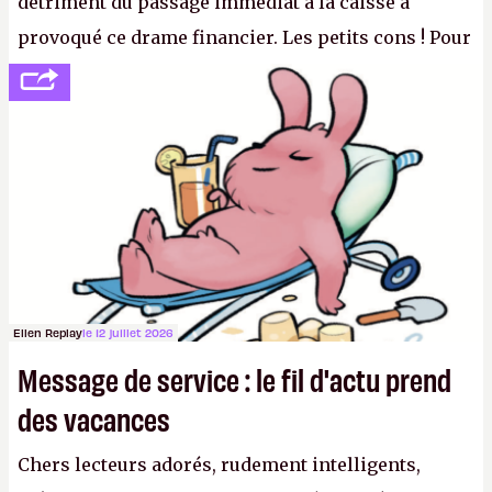
détriment du passage immédiat à la caisse a
provoqué ce drame financier. Les petits cons ! Pour
se consoler, le PDG David Baszucki peut compter
sur le déblocage du jeu en Russie et l'explosion des
joueurs majeurs (+32 %). L'avenir appartient donc
aux adultes, qui ne sont jamais que des enfants
avec du pouvoir d'achat.
P.
Ellen Replay
le 12 juillet 2026
Message de service : le fil d'actu prend
des vacances
Chers lecteurs adorés, rudement intelligents,