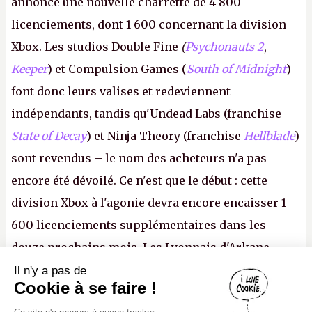
annonce une nouvelle charrette de 4 800
licenciements, dont 1 600 concernant la division
Xbox. Les studios Double Fine
(
Psychonauts 2
,
Keeper
) et Compulsion Games (
South of Midnight
)
font donc leurs valises et redeviennent
indépendants, tandis qu'Undead Labs (franchise
State of Decay
) et Ninja Theory (franchise
Hellblade
)
sont revendus – le nom des acheteurs n'a pas
encore été dévoilé. Ce n'est que le début : cette
division Xbox à l'agonie devra encore encaisser 1
600 licenciements supplémentaires dans les
douze prochains mois. Les Lyonnais d'Arkane
(Dishonored,
Deathloop
) pourraient faire partie des
Il n'y a pas de
Canard PC
Cookie à se faire !
prochaines victimes, puisque Microsoft a confirmé
Kiosque numérique