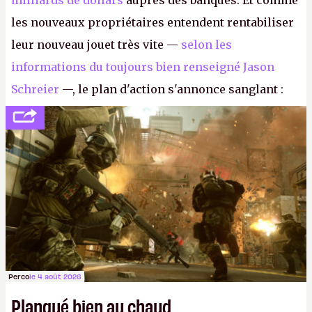
milliards de dollars
auprès des banques. Et comme
les nouveaux propriétaires entendent rentabiliser
leur nouveau jouet très vite —
selon les
informations du toujours bien renseigné Jason
Schreier
—, le plan d'action s'annonce sanglant :
réductions de coûts drastiques, fermetures de
studios et licenciements massifs. En gros, essorer
FC
et
Battlefield
, puis virer le reste.
P.
Perco
le 4 août 2026
Planqué bien au chaud