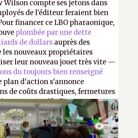
 Wilson compte ses jetons dans
mployés de l'éditeur feraient bien
 Pour financer ce LBO pharaonique,
rouve
plombée par une dette
liards de dollars
auprès des
 les nouveaux propriétaires
iser leur nouveau jouet très vite —
ions du toujours bien renseigné
e plan d'action s'annonce
ons de coûts drastiques, fermetures
ciements massifs. En gros, essorer
uis virer le reste.
P.