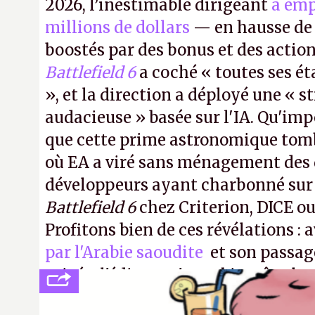
2026, l’inestimable dirigeant
a emp
millions de dollars
— en hausse de 
boostés par des bonus et des action
Battlefield 6
a coché « toutes ses é
», et la direction a déployé une « s
audacieuse » basée sur l'IA. Qu'imp
que cette prime astronomique to
où EA a viré sans ménagement des 
développeurs ayant charbonné su
Battlefield 6
chez Criterion, DICE o
Profitons bien de ces révélations : 
par l'Arabie saoudite
et son passag
privée, l'éditeur n'aura bientôt plus
publier ses bilans. Encore une victo