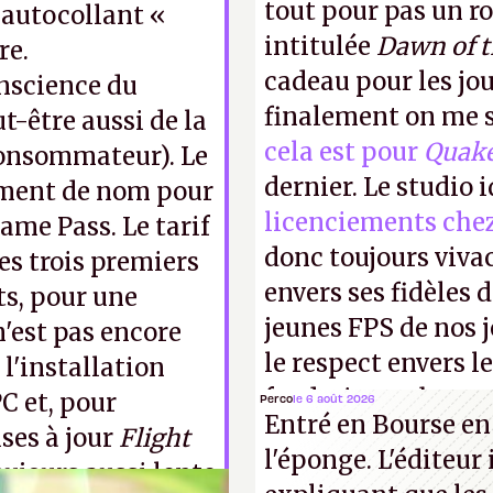
tout pour pas un r
 autocollant «
intitulée
Dawn of 
re.
cadeau pour les jo
nscience du
finalement on me s
t-être aussi de la
cela est pour
Quak
 consommateur).
Le
dernier. Le studio 
lement de nom pour
licenciements che
ame Pass
.
Le tarif
donc toujours viva
les trois premiers
envers ses fidèles d
ts, pour une
jeunes FPS de nos j
n'est pas encore
le respect envers le
 l'installation
faudrait une bonne 
C et, pour
Perco
le 6 août 2026
Entré en Bourse en
cons !
P.
ises à jour
Flight
l'éponge. L'éditeur
toujours aussi lente