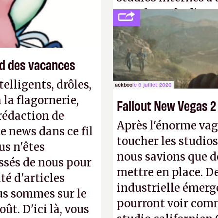
Creed
sous la direc
end des vacances
elligents, drôles,
ackboo
le 9 juillet 2026
la flagornerie,
Fallout New Vegas 2
 rédaction de
Après l'énorme vag
de news dans ce fil
toucher les studios
us n'êtes
nous savions que d
ssés de nous pour
mettre en place. D
té d'articles
industrielle émerg
us sommes sur le
pourront voir com
ût. D'ici là, vous