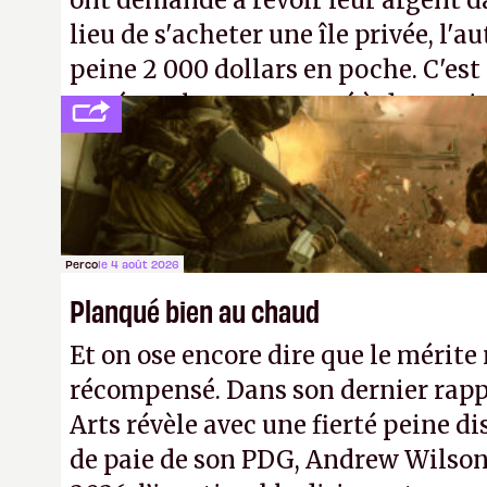
ont demandé à revoir leur argent da
lieu de s'acheter une île privée, l'a
peine 2 000 dollars en poche. C'est
payé que le temps passé à dev, mai
petits malins qu'on ne braque pas 
facilement.
P.
Perco
le 4 août 2026
Planqué bien au chaud
Et on ose encore dire que le mérite 
récompensé. Dans son dernier rapp
Arts révèle avec une fierté peine di
de paie de son PDG, Andrew Wilson.