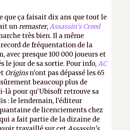
e que ça faisait dix ans que tout le
it un
remaster
,
Assassin's Creed
arche très bien. Il a même
 record de fréquentation de la
m, avec presque 100 000 joueurs et
 le jour de sa sortie. Pour info,
AC
et
Origins
n'ont pas dépassé les 65
a sûrement beaucoup plus de
-là pour qu'Ubisoft retrouve sa
s : le lendemain, l'éditeur
quantaine de licenciements chez
qui a fait partie de la dizaine de
avoir travaillé sur cet
Assassin's