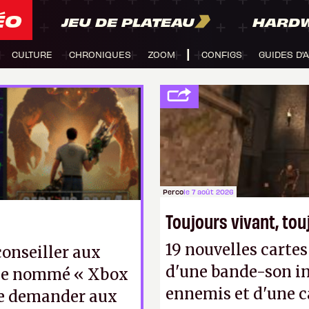
ÉO
JEU DE PLATEAU
HARD
CULTURE
CHRONIQUES
ZOOM
CONFIGS
GUIDES D'
Perco
le 7 août 2026
Toujours vivant, to
19 nouvelles cart
onseiller aux
d'une bande-son in
vice nommé « Xbox
ennemis et d'une c
e demander aux