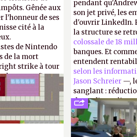
pendant qu'Andrew
d'impôts. Gênée aux
son jet privé, les e
r l’honneur de ses
d'ouvrir LinkedIn.
isse cité à la
la structure se ret
eux.
colossale de 18 mil
istes de Nintendo
banques. Et comme
s de la mort
entendent rentabil
right strike à tour
selon les informat
taler sa confiture
Jason Schreier
—, l
enfance.
P.
sanglant : réducti
de studios et licen
FC
et
Battlefield
, p