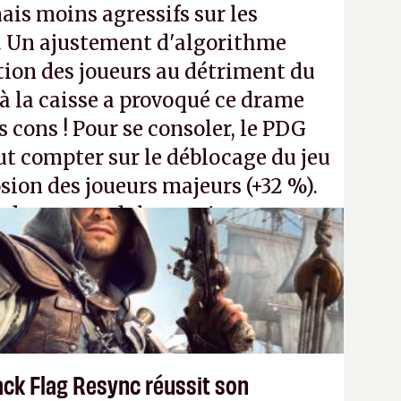
ais moins agressifs sur les
. Un ajustement d'algorithme
ntion des joueurs au détriment du
 la caisse a provoqué ce drame
s cons ! Pour se consoler, le PDG
t compter sur le déblocage du jeu
osion des joueurs majeurs (+32 %).
 donc aux adultes, qui ne sont
ants avec du pouvoir d'achat.
P.
ack Flag Resync réussit son