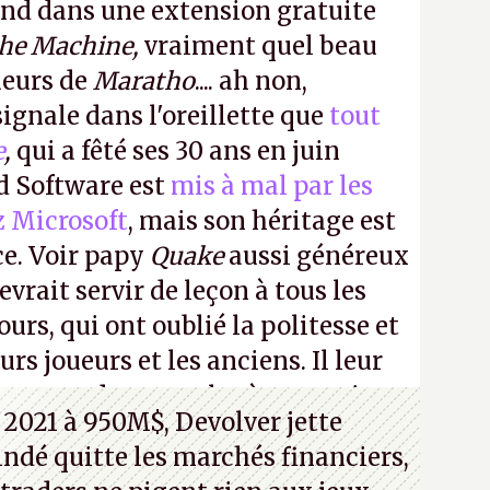
ond dans une extension gratuite
the Machine,
vraiment quel beau
ueurs de
Maratho
.... ah non,
ignale dans l'oreillette que
tout
e
,
qui a fêté ses 30 ans en juin
id Software est
mis à mal par les
z Microsoft
, mais son héritage est
ce. Voir papy
Quake
aussi généreux
evrait servir de leçon à tous les
ours, qui ont oublié la politesse et
urs joueurs et les anciens. Il leur
guerre des consoles à ces petits
 2021 à 950M$, Devolver jette
 indé quitte les marchés financiers,