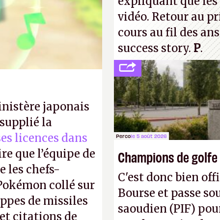
expliquant que les 
vidéo. Retour au p
cours au fil des an
success story.
P
.
inistère japonais
supplié la
 ses licences dans
Perco
le 5 août 2026
ire que l’équipe de
Champions de golfe
 les chefs-
C'est donc bien offi
 Pokémon collé sur
Bourse et passe sou
appes de missiles
saoudien (PIF) pour
et citations de