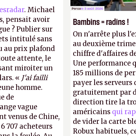
esradar
. Michael
Perco
le 3 août 2026
, pensait avoir
Bambins = radins !
gue ? Publier sur
On n'arrête plus l'
ts intitulé sans
au deuxième trimes
u au prix plafond
chiffre d'affaires d
oute attente, le
Une performance q
isant miroiter un
185 millions de per
lars. «
J'ai failli
payer les serveurs
 jeune homme.
gratuitement par d
ue de
direction tire la t
range vague
américains
qui rap
nt venus de Chine,
de vider la carte 
: 6 707 acheteurs
Robux habituels, ce