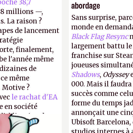
oché 38,7
abordage
8 millions —,
Sans surprise, parc
s. La raison ?
monde en demanda
tapes de lancement
Black Flag Resync
m
tratégie
largement battu le
orte, finalement,
franchise sur Stea
mbe l'année même
joueuses simultanés
dizaines de
Shadows
,
Odyssey
r ce même
000. Mais il faudr
u Motive ?
succès comme celui
avec
le rachat d'EA
forme du temps jadi
e en société
annonçait une cin
 l'obligation de
Ubisoft Barcelona, 
ire pour la
studios internes à 