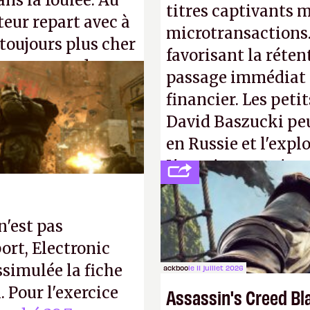
ns la foulée. Au
titres captivants m
uteur repart avec à
microtransactions
 toujours plus cher
favorisant la réte
s ça apprendra aux
passage immédiat à
Gabe Newell aussi
financier. Les petit
David Baszucki peu
en Russie et l'expl
L'avenir appartient
jamais que des enf
n'est pas
ort, Electronic
ssimulée la fiche
ackboo
le 11 juillet 2026
 Pour l'exercice
Assassin's Creed Bl