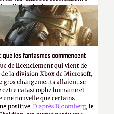
tion d'Ubisoft Singapour.
A.
 : que les fantasmes commencent
ue de licenciement qui vient de
 de la division Xbox de Microsoft,
e gros changements allaient se
e cette catastrophe humaine et
e une nouvelle que certains
me positive.
D'après Bloomberg
, le