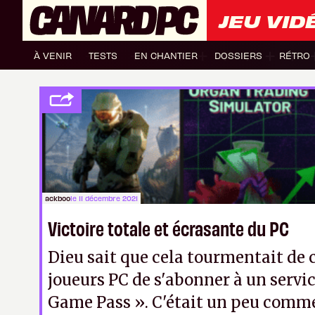
JEU VID
À VENIR
TESTS
EN CHANTIER
DOSSIERS
RÉTRO
ackboo
le 11 décembre 2021
Victoire totale et écrasante du PC
Dieu sait que cela
tourmentait
de c
joueurs PC de s'abonner à un ser
Game Pass ».
C'était un peu comm