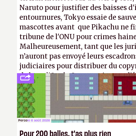
Naruto pour justifier des baisses 
entournures, Tokyo essaie de sauve
mascottes avant que Pikachu ne fin
tribune de l'ONU pour crimes hain
Malheureusement, tant que les jur
n’auront pas envoyé leurs escadron
judiciaires pour distribuer du copy
de bras, l'Oncle Sam continuera d'é
intellectuelle sur vos souvenirs d'
Perco
le 6 août 2026
Pour 200 balles, t'as plus rien