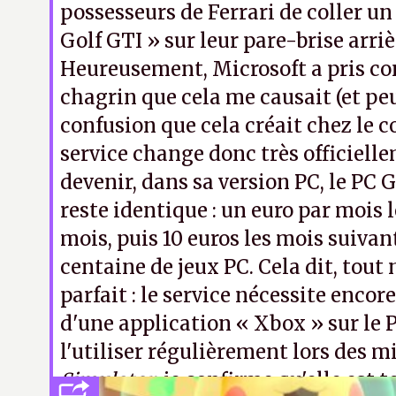
possesseurs de Ferrari de coller un
Golf GTI » sur leur pare-brise arriè
Heureusement, Microsoft a pris co
chagrin que cela me causait (et peu
confusion que cela créait chez le
service change donc très officiel
devenir, dans sa version PC, le
PC G
reste identique : un euro par mois 
mois, puis 10 euros les mois suivan
centaine de jeux PC.
Cela dit, tout 
parfait : le service nécessite encore
d'une application « Xbox » sur le P
l'utiliser régulièrement lors des m
Simulator
, je confirme qu'elle est 