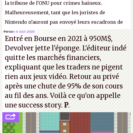
la tribune de l'ONU pour crimes haineux.
Malheureusement, tant que les juristes de
Nintendo n’auront pas envoyé leurs escadrons de
la mort judiciaires pour distribuer du copyright
Perco
le 6 août 2026
Entré en Bourse en 2021 à 950M$,
strike à tour de bras, l'Oncle Sam continuera
Devolver jette l'éponge. L'éditeur indé
d'étaler sa confiture intellectuelle sur vos
quitte les marchés financiers,
souvenirs d'enfance.
P.
expliquant que les traders ne pigent
rien aux jeux vidéo. Retour au privé
après une chute de 95% de son cours
au fil des ans. Voilà ce qu'on appelle
une success story.
P
.