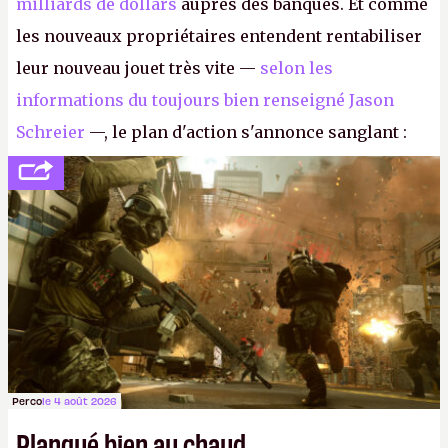
milliards de dollars
auprès des banques. Et comme
les nouveaux propriétaires entendent rentabiliser
leur nouveau jouet très vite —
selon les
informations du toujours bien renseigné Jason
Schreier
—, le plan d'action s'annonce sanglant :
réductions de coûts drastiques, fermetures de
studios et licenciements massifs. En gros, essorer
FC
et
Battlefield
, puis virer le reste.
P.
Perco
le 4 août 2026
Planqué bien au chaud