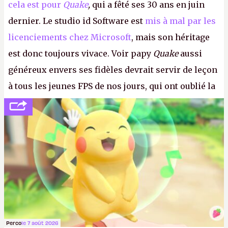
cela est pour
Quake
,
qui a fêté ses 30 ans en juin
dernier. Le studio id Software est
mis à mal par les
licenciements chez Microsoft
, mais son héritage
est donc toujours vivace. Voir papy
Quake
aussi
généreux envers ses fidèles devrait servir de leçon
à tous les jeunes FPS de nos jours, qui ont oublié la
politesse et le respect envers leurs joueurs et les
anciens. Il leur faudrait une bonne guerre des
consoles à ces petits cons !
P.
Perco
le 7 août 2026