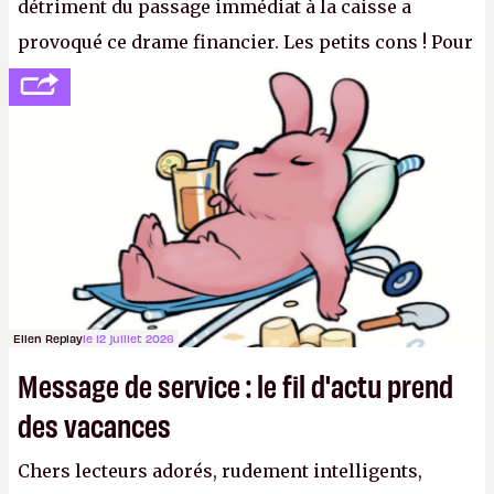
détriment du passage immédiat à la caisse a
provoqué ce drame financier. Les petits cons ! Pour
se consoler, le PDG David Baszucki peut compter
sur le déblocage du jeu en Russie et l'explosion des
joueurs majeurs (+32 %). L'avenir appartient donc
aux adultes, qui ne sont jamais que des enfants
avec du pouvoir d'achat.
P.
Ellen Replay
le 12 juillet 2026
Message de service : le fil d'actu prend
des vacances
Chers lecteurs adorés, rudement intelligents,