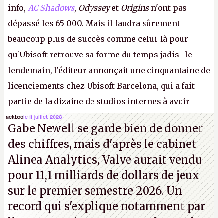
info,
AC Shadows
,
Odyssey
et
Origins
n'ont pas
dépassé les 65 000. Mais il faudra sûrement
beaucoup plus de succès comme celui-là pour
qu'Ubisoft retrouve sa forme du temps jadis : le
lendemain, l'éditeur annonçait une cinquantaine de
licenciements chez Ubisoft Barcelona, qui a fait
partie de la dizaine de studios internes à avoir
travaillé sur cet
Assassin's Creed
sous la direction
ackboo
le 11 juillet 2026
Gabe Newell se garde bien de donner
d'Ubisoft Singapour.
A.
des chiffres, mais d'après le cabinet
Alinea Analytics, Valve aurait vendu
pour 11,1 milliards de dollars de jeux
sur le premier semestre 2026. Un
record qui s'explique notamment par