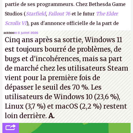
partie de ses programmeurs. Chez Bethesda Game
Studios (
Starfield
,
Fallout 76
et le futur
The Elder
Scrolls VI
), pas d'annonce officielle de la part de
Microsoft, mais le syndicat des employés confirme
ackboo
le 6 juillet 2026
Cinq ans après sa sortie, Windows 11
de nombreux licenciements.
A.
est toujours bourré de problèmes, de
bugs et d'incohérences, mais sa part
de marché chez les utilisateurs Steam
vient pour la première fois de
dépasser le seuil des 70 %. Les
utilisateurs de Windows 10 (23,6 %),
Linux (3,7 %) et macOS (2,2 %) restent
loin derrière.
A.