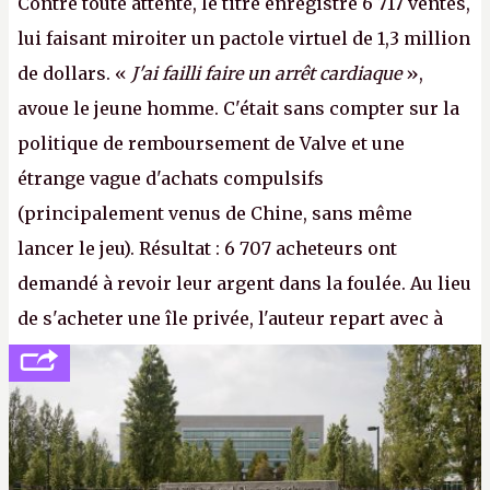
Contre toute attente, le titre enregistre 6 717 ventes,
lui faisant miroiter un pactole virtuel de 1,3 million
de dollars. «
J'ai failli faire un arrêt cardiaque
»,
avoue le jeune homme. C'était sans compter sur la
politique de remboursement de Valve et une
étrange vague d'achats compulsifs
(principalement venus de Chine, sans même
lancer le jeu). Résultat : 6 707 acheteurs ont
demandé à revoir leur argent dans la foulée. Au lieu
de s'acheter une île privée, l'auteur repart avec à
peine 2 000 dollars en poche. C'est toujours plus
cher payé que le temps passé à dev, mais ça
apprendra aux petits malins qu'on ne braque pas
Gabe Newell aussi facilement.
P.