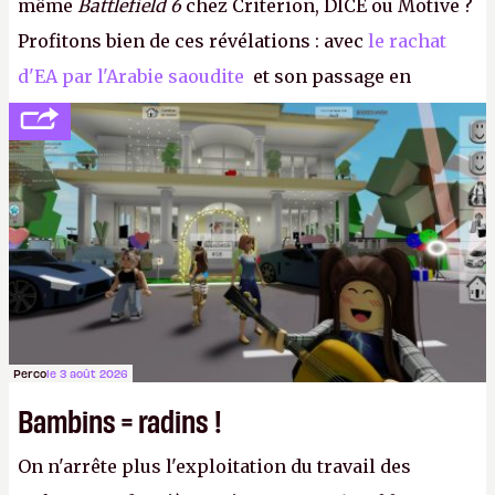
même
Battlefield 6
chez Criterion, DICE ou Motive ?
Profitons bien de ces révélations : avec
le rachat
d'EA par l'Arabie saoudite
et son passage en
société privée, l'éditeur n'aura bientôt plus
l'obligation de publier ses bilans. Encore une
victoire pour la transparence.
P.
Perco
le 3 août 2026
Bambins = radins !
On n'arrête plus l'exploitation du travail des