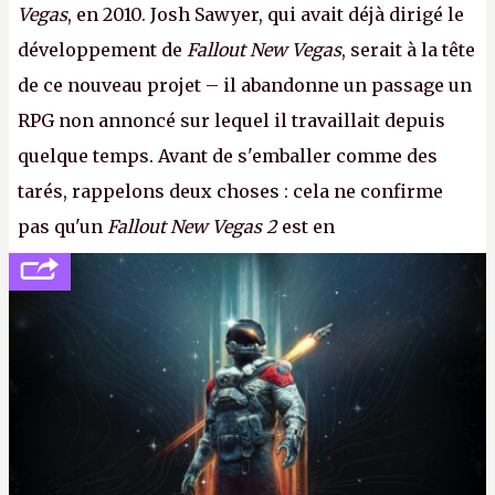
Vegas
, en 2010. Josh Sawyer, qui avait déjà dirigé le
développement de
Fallout New Vegas
, serait à la tête
de ce nouveau projet – il abandonne un passage un
RPG non annoncé sur lequel il travaillait depuis
quelque temps. Avant de s'emballer comme des
tarés, rappelons deux choses : cela ne confirme
pas qu'un
Fallout New Vegas 2
est en
développement (pour ce que l'on sait, ils bossent
peut-être sur
Fallout Football
ou
Fallout vs. Les
Lapins Crétins)
et l'Obsidian d'aujourd'hui n'est plus
le même studio qu'il y a 15 ans. Mais bon, OK, on
peut commencer à fantasmer.
A.