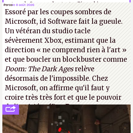
autour de Sony en chantant «
Bisque bisque rage
».
Perco
le 8 août 2026
Essoré par les coupes sombres de
A.
Microsoft, id Software fait la gueule.
Un vétéran du studio
tacle
sévèrement Xbox
, estimant que la
direction
« ne comprend rien à l'art »
et que boucler un blockbuster comme
Doom: The Dark Ages
relève
désormais de l'impossible. Chez
Microsoft, on affirme qu'il faut y
croire très très fort et que le pouvoir
de l'amitié suffira.
P.