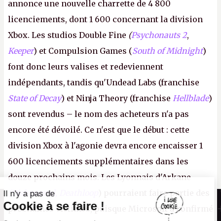
annonce une nouvelle charrette de 4 800
licenciements, dont 1 600 concernant la division
Xbox. Les studios Double Fine
(
Psychonauts 2
,
Keeper
) et Compulsion Games (
South of Midnight
)
font donc leurs valises et redeviennent
indépendants, tandis qu'Undead Labs (franchise
State of Decay
) et Ninja Theory (franchise
Hellblade
)
sont revendus – le nom des acheteurs n'a pas
encore été dévoilé. Ce n'est que le début : cette
division Xbox à l'agonie devra encore encaisser 1
600 licenciements supplémentaires dans les
douze prochains mois. Les Lyonnais d'Arkane
(Dishonored,
Deathloop
) pourraient faire partie des
Il n'y a pas de
Canard PC
Cookie à se faire !
prochaines victimes, puisque Microsoft a confirmé
Kiosque numérique