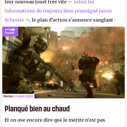
leur nouveau jouet très vite —
selon les
informations du toujours bien renseigné Jason
Schreier
—, le plan d'action s'annonce sanglant :
réductions de coûts drastiques, fermetures de
studios et licenciements massifs. En gros, essorer
FC
et
Battlefield
, puis virer le reste.
P.
Perco
le 4 août 2026
Planqué bien au chaud
Et on ose encore dire que le mérite n'est pas