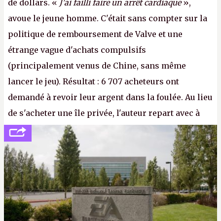
de dollars. «
J'ai failli faire un arrêt cardiaque
»,
avoue le jeune homme. C'était sans compter sur la
politique de remboursement de Valve et une
étrange vague d'achats compulsifs
(principalement venus de Chine, sans même
lancer le jeu). Résultat : 6 707 acheteurs ont
demandé à revoir leur argent dans la foulée. Au lieu
de s'acheter une île privée, l'auteur repart avec à
peine 2 000 dollars en poche. C'est toujours plus
cher payé que le temps passé à dev, mais ça
apprendra aux petits malins qu'on ne braque pas
Gabe Newell aussi facilement.
P.