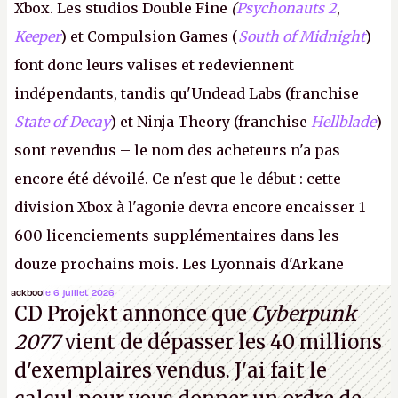
Xbox. Les studios Double Fine
(
Psychonauts 2
,
Keeper
) et Compulsion Games (
South of Midnight
)
font donc leurs valises et redeviennent
indépendants, tandis qu'Undead Labs (franchise
State of Decay
) et Ninja Theory (franchise
Hellblade
)
sont revendus – le nom des acheteurs n'a pas
encore été dévoilé. Ce n'est que le début : cette
division Xbox à l'agonie devra encore encaisser 1
600 licenciements supplémentaires dans les
douze prochains mois. Les Lyonnais d'Arkane
(Dishonored,
Deathloop
) pourraient faire partie des
ackboo
le 6 juillet 2026
CD Projekt annonce que
Cyberpunk
prochaines victimes, puisque Microsoft a confirmé
2077
vient de dépasser les 40 millions
vouloir se séparer du studio.
A.
d'exemplaires vendus. J'ai fait le