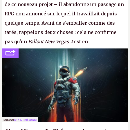
de ce nouveau projet – il abandonne un passage un
RPG non annoncé sur lequel il travaillait depuis
quelque temps. Avant de s'emballer comme des
tarés, rappelons deux choses : cela ne confirme
pas qu'un
Fallout New Vegas 2
est en
développement (pour ce que l'on sait, ils bossent
peut-être sur
Fallout Football
ou
Fallout vs. Les
Lapins Crétins)
et l'Obsidian d'aujourd'hui n'est plus
le même studio qu'il y a 15 ans. Mais bon, OK, on
peut commencer à fantasmer.
A.
ackboo
le 7 juillet 2026