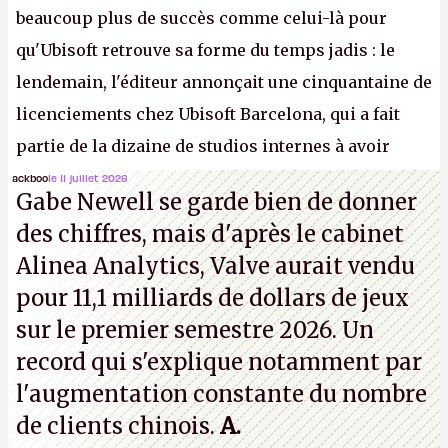
beaucoup plus de succès comme celui-là pour
qu'Ubisoft retrouve sa forme du temps jadis : le
lendemain, l'éditeur annonçait une cinquantaine de
licenciements chez Ubisoft Barcelona, qui a fait
partie de la dizaine de studios internes à avoir
travaillé sur cet
Assassin's Creed
sous la direction
ackboo
le 11 juillet 2026
Gabe Newell se garde bien de donner
d'Ubisoft Singapour.
A.
des chiffres, mais d'après le cabinet
Alinea Analytics, Valve aurait vendu
pour 11,1 milliards de dollars de jeux
sur le premier semestre 2026. Un
record qui s'explique notamment par
l'augmentation constante du nombre
de clients chinois.
A.