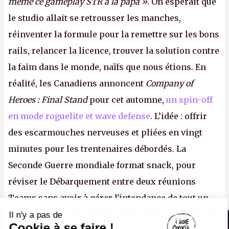
même ce gameplay STR à la papa »
. On espérait que
le studio allait se retrousser les manches,
réinventer la formule pour la remettre sur les bons
rails, relancer la licence, trouver la solution contre
la faim dans le monde, naïfs que nous étions. En
réalité, les Canadiens annoncent
Company of
Heroes : Final Stand
pour cet automne,
un spin-off
en mode roguelite et wave defense
. L’idée : offrir
des escarmouches nerveuses et pliées en vingt
minutes pour les trentenaires débordés. La
Seconde Guerre mondiale format snack, pour
réviser le Débarquement entre deux réunions
Teams sans avoir à gérer l'intendance de tout un
continent. Pauvre ackboo, après avoir uriné sur ses
Il n'y a pas de
Canard PC
Cookie à se faire !