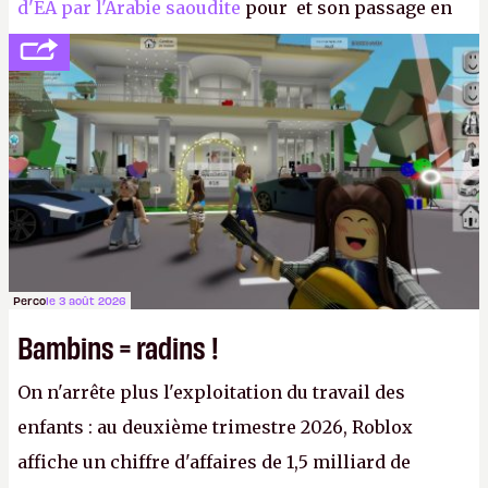
d'EA par l'Arabie saoudite
pour et son passage en
société privée, l'éditeur n'aura bientôt plus
l'obligation de publier ses bilans. Encore une
victoire pour la transparence.
P.
Perco
le 3 août 2026
Bambins = radins !
On n'arrête plus l'exploitation du travail des
enfants : au deuxième trimestre 2026, Roblox
affiche un chiffre d'affaires de 1,5 milliard de