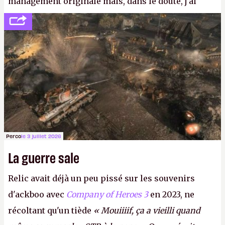
management originale mais, dans le doute, j'ai
décidé d'apprendre par cœur les 300 derniers
numéros de
Canard PC
avant de demander une
augmentation à Ivan Le Fou.
A.
Perco
le 3 juillet 2026
La guerre sale
Relic avait déjà un peu pissé sur les souvenirs
d'ackboo avec
Company of Heroes 3
en 2023, ne
récoltant qu'un tiède
« Mouiiiif, ça a vieilli quand