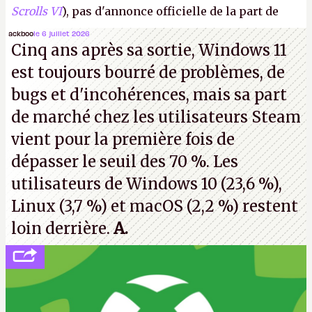
Scrolls VI
), pas d'annonce officielle de la part de
Microsoft, mais le syndicat des employés confirme
ackboo
le 6 juillet 2026
Cinq ans après sa sortie, Windows 11
de nombreux licenciements.
A.
est toujours bourré de problèmes, de
bugs et d'incohérences, mais sa part
de marché chez les utilisateurs Steam
vient pour la première fois de
dépasser le seuil des 70 %. Les
utilisateurs de Windows 10 (23,6 %),
Linux (3,7 %) et macOS (2,2 %) restent
loin derrière.
A.