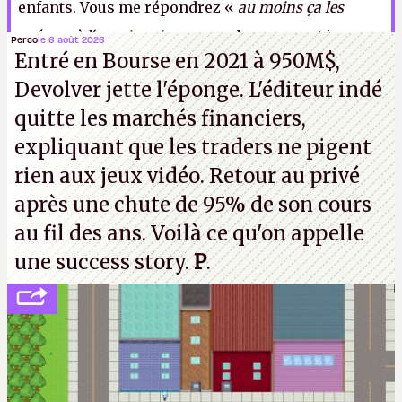
enfants. Vous me répondrez «
au moins ça les
prépare à l'avenir qui nous pend au nez
», et je ne
Perco
le 6 août 2026
Entré en Bourse en 2021 à 950M$,
sais pas si je dois saluer votre lucidité ou vous
Devolver jette l'éponge. L'éditeur indé
reprocher votre pessimisme.
LFS
quitte les marchés financiers,
expliquant que les traders ne pigent
rien aux jeux vidéo. Retour au privé
après une chute de 95% de son cours
au fil des ans. Voilà ce qu'on appelle
une success story.
P
.