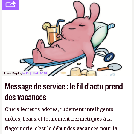
se consoler, le PDG David Baszucki peut compter
sur le déblocage du jeu en Russie et l'explosion des
joueurs majeurs (+32 %). L'avenir appartient donc
aux adultes, qui ne sont jamais que des enfants
avec du pouvoir d'achat.
P.
Ellen Replay
le 12 juillet 2026
Message de service : le fil d'actu prend
des vacances
Chers lecteurs adorés, rudement intelligents,
drôles, beaux et totalement hermétiques à la
flagornerie, c'est le début des vacances pour la