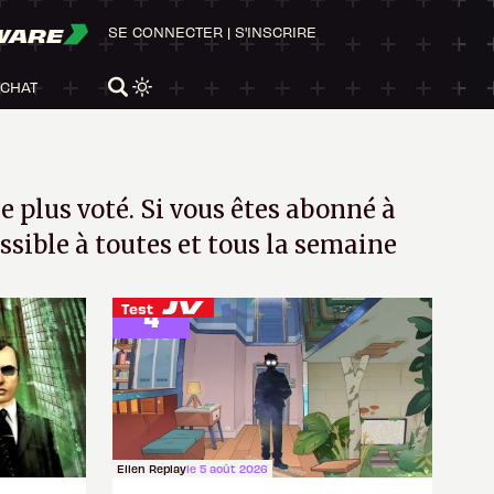
WARE
SE CONNECTER
|
S'INSCRIRE
ACHAT
e plus voté. Si vous êtes
abonné à
essible à toutes et tous la semaine
34 votes
Test
4
Ellen Replay
le 5 août 2026