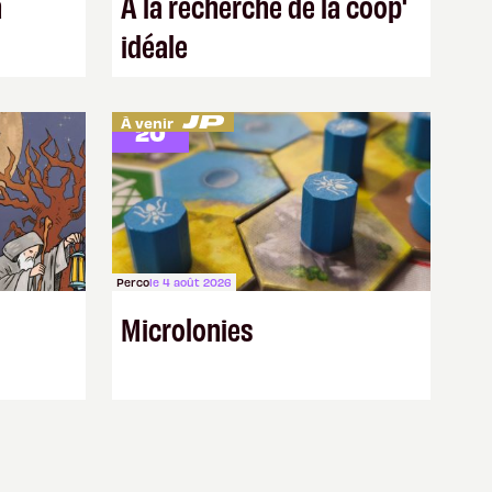
n
À la recherche de la coop'
idéale
1 vote
À venir
20
Perco
le 4 août 2026
Microlonies