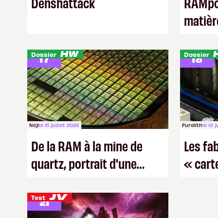
Denshattack
RAMpoc
matièr
2 votes
2 votes
Dossier
Dossier
17
18
Neji
le 15 juillet 2026
Furolith
le 10 
De la RAM à la mine de
Les fa
quartz, portrait d'une
« cart
industrie informatique
un peu
étranglée
1 vote
Test
21