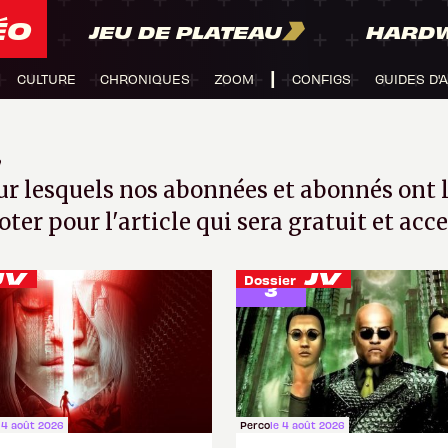
ÉO
JEU DE PLATEAU
HARD
CULTURE
CHRONIQUES
ZOOM
CONFIGS
GUIDES D'
e
our lesquels nos abonnées et abonnés ont l
oter pour l'article qui sera gratuit et acc
41 votes
Dossier
3
 4 août 2026
Perco
le 4 août 2026