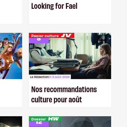
Looking for Fael
16 votes
Papier culture
8
La Rédaction
le 3 août 2026
Nos recommandations
culture pour août
6 votes
Dossier
12