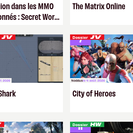
ion dans les MMO
The Matrix Online
nnés : Secret World
ds
16 votes
Dossier
7
ût 2026
Noddus
le 4 août 2026
 Shark
City of Heroes
9 votes
Dossier
11