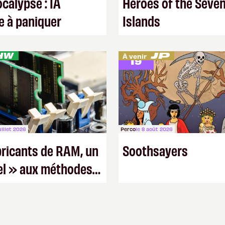
alypse : IA
Heroes of the Seve
e à paniquer
Islands
1 vote
À venir
19
juillet 2026
Perco
le 8 août 2026
bricants de RAM, un
Soothsayers
el » aux méthodes
 trop rodées