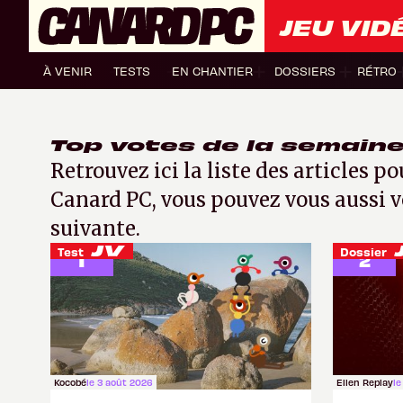
JEU VID
À VENIR
TESTS
EN CHANTIER
DOSSIERS
RÉTRO
Top votes de la semain
Retrouvez ici la liste des articles p
Canard PC
, vous pouvez vous aussi v
suivante.
124 votes
73 votes
Test
Dossier
1
2
Kocobé
le 3 août 2026
Ellen Replay
le