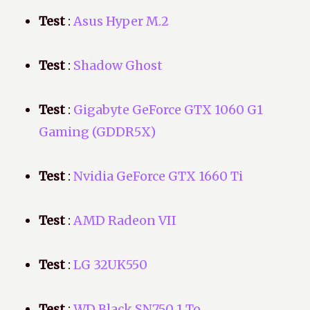
Test
:
Asus Hyper M.2
Test
:
Shadow Ghost
Test
:
Gigabyte GeForce GTX 1060 G1
Gaming (GDDR5X)
Test
:
Nvidia GeForce GTX 1660 Ti
Test
:
AMD Radeon VII
Test
:
LG 32UK550
Test
:
WD Black SN750 1 To