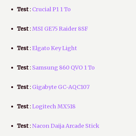
Test
:
Crucial P1 1 To
Test
:
MSI GE75 Raider 8SF
Test
:
Elgato Key Light
Test
:
Samsung 860 QVO 1 To
Test
:
Gigabyte GC-AQC107
Test
:
Logitech MX518
Test
:
Nacon Daija Arcade Stick