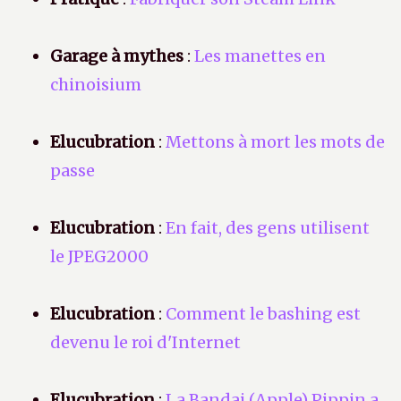
Garage à mythes
:
Les manettes en
chinoisium
Elucubration
:
Mettons à mort les mots de
passe
Elucubration
:
En fait, des gens utilisent
le JPEG2000
Elucubration
:
Comment le bashing est
devenu le roi d'Internet
Elucubration
:
La Bandai (Apple) Pippin a