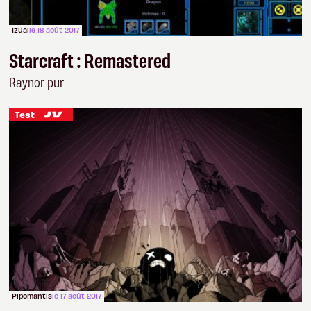
Izual
le 18 août 2017
Starcraft : Remastered
Raynor pur
Test
Pipomantis
le 17 août 2017