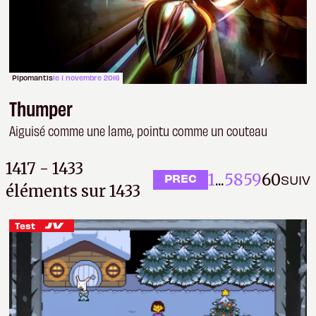
Pipomantis
le 1 novembre 2016
Thumper
Aiguisé comme une lame, pointu comme un couteau
1417 - 1433
1
...
58
59
60
PREC
SUIV
éléments sur 1433
Test