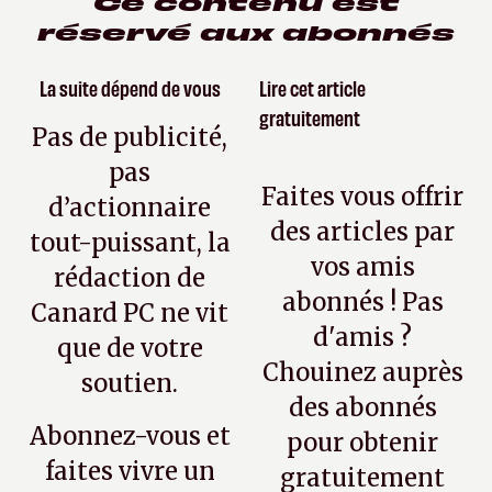
Ce contenu est
réservé aux abonnés
La suite dépend de vous
Lire cet article
gratuitement
Pas de publicité,
pas
Faites vous offrir
d’actionnaire
des articles par
tout-puissant, la
vos amis
rédaction de
abonnés ! Pas
Canard PC ne vit
d'amis ?
que de votre
Chouinez auprès
soutien.
des abonnés
Abonnez-vous et
pour obtenir
faites vivre un
gratuitement