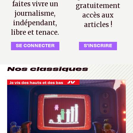
faites vivre un
gratuitement
journalisme,
accès aux
indépendant,
articles !
libre et tenace.
SE CONNECTER
S'INSCRIRE
Nos classiques
Je vis des hauts et des bas