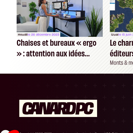
Heudé
le 26 décembre 2023
Izual
le 15 juin
Chaises et bureaux « ergo
Le char
» : attention aux idées
éditeur
fausses
Monts & me
Plateforme de Gestion du Consentement : P
Axeptio consent
Notre plateforme vous permet d'adapter et de