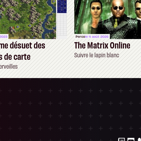
 2023
Perco
le 4 août 2026
me désuet des
The Matrix Online
s de carte
Suivre le lapin blanc
rveilles
ersonnalisez vos Options
 gérer vos paramètres de confidentialité, en g