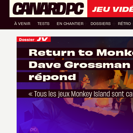
JEU VID
À VENIR
TESTS
EN CHANTIER
DOSSIERS
RÉTRO
Dossier
Return to Monke
Dave Grossman
répond
« Tous les jeux Monkey Island sont c