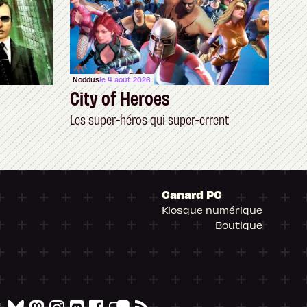
Noddus
le 4 août 2026
City of Heroes
Les super-héros qui super-errent
Canard PC
Kiosque numérique
Boutique
arantissant la conformité avec les réglementat