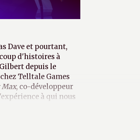
as Dave et pourtant,
coup d'histoires à
Gilbert depuis le
é chez Telltale Games
t Max
, co-développeur
'expérience à qui nous
ons.