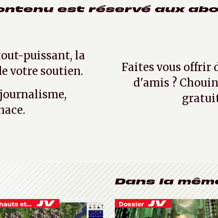
ontenu est réservé aux ab
tout-puissant, la
Faites vous offrir
e votre soutien.
d'amis ? Chouin
 journalisme,
gratui
nace.
Dans la mêm
Je vis des hauts et des bas
Dossier