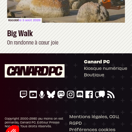
Kocobé
le 3 août 2026
Big Walk
On randonne à cœur joie
Canard PC
Kiosque numérique
Boutique
Mentions légales, CGU,
Copyright 2000-2980 (au moins on est
RGPD
peinards), Canard PC. Editeur Presse
Non-Stop. Tous droits réservés.
Préférences cookies