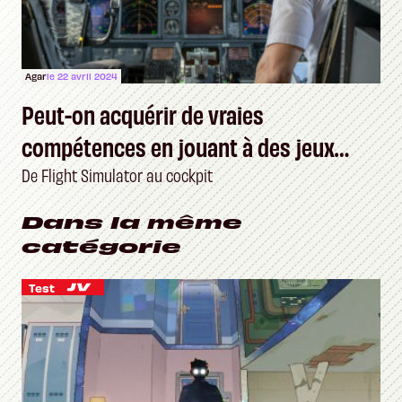
Agar
le 22 avril 2024
Peut-on acquérir de vraies
compétences en jouant à des jeux
vidéo ?
De Flight Simulator au cockpit
Dans la même
catégorie
Test