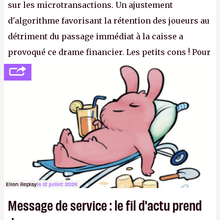
sur les microtransactions. Un ajustement
d'algorithme favorisant la rétention des joueurs au
détriment du passage immédiat à la caisse a
provoqué ce drame financier. Les petits cons ! Pour
se consoler, le PDG David Baszucki peut compter
sur le déblocage du jeu en Russie et l'explosion des
joueurs majeurs (+32 %). L'avenir appartient donc
aux adultes, qui ne sont jamais que des enfants
avec du pouvoir d'achat.
P.
Ellen Replay
le 12 juillet 2026
Message de service : le fil d'actu prend