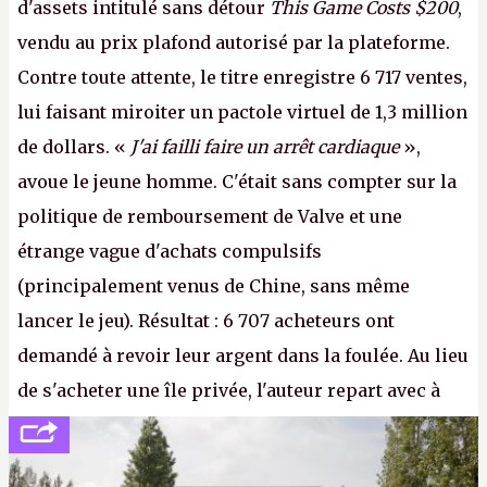
d'assets intitulé sans détour
This Game Costs $200
,
vendu au prix plafond autorisé par la plateforme.
Contre toute attente, le titre enregistre 6 717 ventes,
lui faisant miroiter un pactole virtuel de 1,3 million
de dollars. «
J'ai failli faire un arrêt cardiaque
»,
avoue le jeune homme. C'était sans compter sur la
politique de remboursement de Valve et une
étrange vague d'achats compulsifs
(principalement venus de Chine, sans même
lancer le jeu). Résultat : 6 707 acheteurs ont
demandé à revoir leur argent dans la foulée. Au lieu
de s'acheter une île privée, l'auteur repart avec à
peine 2 000 dollars en poche. C'est toujours plus
cher payé que le temps passé à dev, mais ça