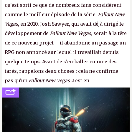
qu'est sorti ce que de nombreux fans considèrent
comme le meilleur épisode de la série,
Fallout New
Vegas
, en 2010. Josh Sawyer, qui avait déjà dirigé le
développement de
Fallout New Vegas
, serait à la tête
de ce nouveau projet – il abandonne un passage un
RPG non annoncé sur lequel il travaillait depuis
quelque temps. Avant de s'emballer comme des
tarés, rappelons deux choses : cela ne confirme
pas qu'un
Fallout New Vegas 2
est en
développement (pour ce que l'on sait, ils bossent
peut-être sur
Fallout Football
ou
Fallout vs. Les
Lapins Crétins)
et l'Obsidian d'aujourd'hui n'est plus
le même studio qu'il y a 15 ans. Mais bon, OK, on
peut commencer à fantasmer.
A.