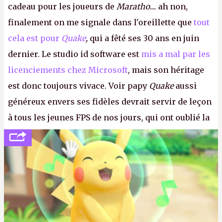
cadeau pour les joueurs de
Maratho
.... ah non,
finalement on me signale dans l'oreillette que
tout
cela est pour
Quake
,
qui a fêté ses 30 ans en juin
dernier. Le studio id software est
mis a mal par les
licenciements chez Microsoft
, mais son héritage
est donc toujours vivace. Voir papy
Quake
aussi
généreux envers ses fidèles devrait servir de leçon
à tous les jeunes FPS de nos jours, qui ont oublié la
politesse et le respect envers leurs joueurs et les
anciens. Il leur faudrait une bonne guerre des
consoles à ces petits cons !
P.