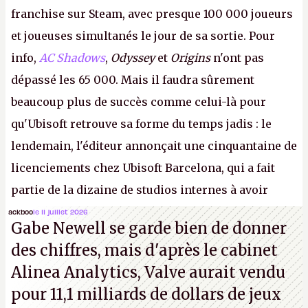
franchise sur Steam, avec presque 100 000 joueurs
et joueuses simultanés le jour de sa sortie. Pour
info,
AC Shadows
,
Odyssey
et
Origins
n'ont pas
dépassé les 65 000. Mais il faudra sûrement
beaucoup plus de succès comme celui-là pour
qu'Ubisoft retrouve sa forme du temps jadis : le
lendemain, l'éditeur annonçait une cinquantaine de
licenciements chez Ubisoft Barcelona, qui a fait
partie de la dizaine de studios internes à avoir
travaillé sur cet
Assassin's Creed
sous la direction
ackboo
le 11 juillet 2026
Gabe Newell se garde bien de donner
d'Ubisoft Singapour.
A.
des chiffres, mais d'après le cabinet
Alinea Analytics, Valve aurait vendu
pour 11,1 milliards de dollars de jeux