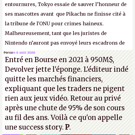
entournures, Tokyo essaie de sauver l’honneur de
ses mascottes avant que Pikachu ne finisse cité à
la tribune de l'ONU pour crimes haineux.
Malheureusement, tant que les juristes de
Nintendo n’auront pas envoyé leurs escadrons de
la mort judiciaires pour distribuer du copyright
Perco
le 6 août 2026
Entré en Bourse en 2021 à 950M$,
strike à tour de bras, l'Oncle Sam continuera
Devolver jette l'éponge. L'éditeur indé
d'étaler sa confiture intellectuelle sur vos
quitte les marchés financiers,
souvenirs d'enfance.
P.
expliquant que les traders ne pigent
rien aux jeux vidéo. Retour au privé
après une chute de 95% de son cours
au fil des ans. Voilà ce qu'on appelle
une success story.
P
.