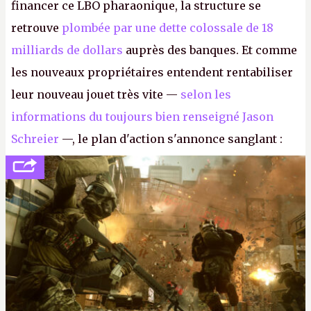
financer ce LBO pharaonique, la structure se
retrouve
plombée par une dette colossale de 18
milliards de dollars
auprès des banques. Et comme
les nouveaux propriétaires entendent rentabiliser
leur nouveau jouet très vite —
selon les
informations du toujours bien renseigné Jason
Schreier
—, le plan d'action s'annonce sanglant :
réductions de coûts drastiques, fermetures de
studios et licenciements massifs. En gros, essorer
FC
et
Battlefield
, puis virer le reste.
P.