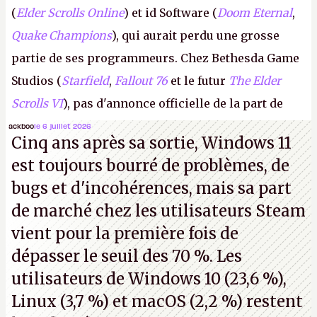
(
Elder Scrolls Online
) et id Software (
Doom Eternal
,
Quake Champions
), qui aurait perdu une grosse
partie de ses programmeurs. Chez Bethesda Game
Studios (
Starfield
,
Fallout 76
et le futur
The Elder
Scrolls VI
), pas d'annonce officielle de la part de
Microsoft, mais le syndicat des employés confirme
ackboo
le 6 juillet 2026
Cinq ans après sa sortie, Windows 11
de nombreux licenciements.
A.
est toujours bourré de problèmes, de
bugs et d'incohérences, mais sa part
de marché chez les utilisateurs Steam
vient pour la première fois de
dépasser le seuil des 70 %. Les
utilisateurs de Windows 10 (23,6 %),
Linux (3,7 %) et macOS (2,2 %) restent