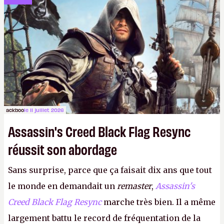
dans la rue. Bon été à tous ! –
ER.
ackboo
le 11 juillet 2026
Assassin's Creed Black Flag Resync
réussit son abordage
Sans surprise, parce que ça faisait dix ans que tout
le monde en demandait un
remaster
,
Assassin's
Creed Black Flag Resync
marche très bien. Il a même
largement battu le record de fréquentation de la