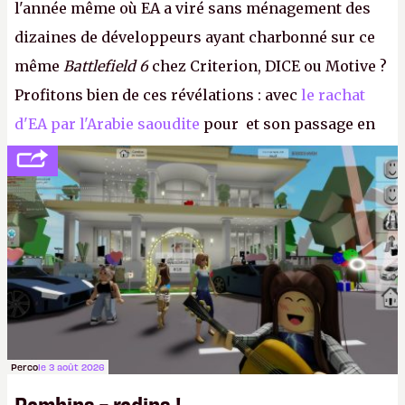
l'année même où EA a viré sans ménagement des
dizaines de développeurs ayant charbonné sur ce
même
Battlefield 6
chez Criterion, DICE ou Motive ?
Profitons bien de ces révélations : avec
le rachat
d'EA par l'Arabie saoudite
pour et son passage en
société privée, l'éditeur n'aura bientôt plus
l'obligation de publier ses bilans. Encore une
victoire pour la transparence.
P.
Perco
le 3 août 2026
Bambins = radins !